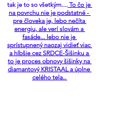
tak je to so všetkým....
 To čo je 
na povrchu nie je podstatné - 
pre človeka je, lebo nečíta 
energiu, ale verí slovám a 
fasáde... lebo nie je 
sprístupnený naozaj vidieť viac 
a hlbšie cez SRDCE-Šišinku a 
to je proces obnovy šišinky na 
diamantový KRISTAAL a úplne 
celého tela.. 