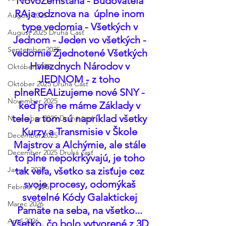
NovoZemšťana - Budovateľa 
RAja odznova na  úplne inom 
August 2025
type vedomia - Všetkých v 
August 2025 Druhá Časť
Jednom - Jeden vo všetkých - 
September 2025
vedomie Zjednotené Všetkých 
Hviezdnych Národov v 
Október 2025
JEDNOM - z toho 
Október 2025 Druhá Časť
plneREALizujeme nové SNY - 
November 2025
keď pre ne máme Základy v 
tele, a tom sú napríklad všetky 
November 2025 Druhá časť
Kurzy a Transmisie v Škole 
December 2025
Majstrov a Alchýmie, ale stále 
December 2025 Druhá časť
to plne nepokrkývajú, je toho 
Január 2026
tak veľa, všetko sa zisťuje cez 
svoje procesy, odomýkaš 
Február 2026
svetelné Kódy Galaktickej 
Marec 2026
Pamäte na seba, na všetko... 
Apríl 2026
Všetko, čo bolo vytvorené z 3D 