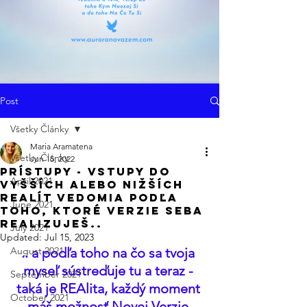
Post
Všetky Články
Maria Aramatena
Všetky Články
Jun 15, 2022
Prístupy - Vstupy Do
April 2021
Vyšších Alebo Nižších
Realít Vedomia Podľa
June 2021
Toho, Ktoré Verzie Seba
REALizuješ..
July 2021
Updated:
Jul 15, 2023
August 2021
.. a podľa toho na čo sa tvoja 
myseľ sústreďuje tu a teraz - 
September 2021
taká je REAlita, každý moment 
October 2021
máš možnosť Novej Verzie 