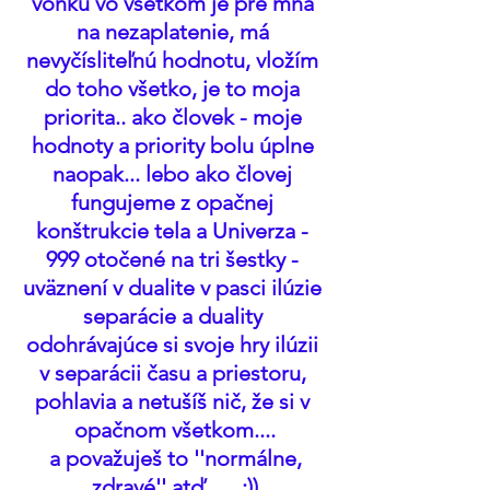
vonku vo všetkom je pre mňa 
na nezaplatenie, má 
nevyčísliteľnú hodnotu, vložím 
do toho všetko, je to moja 
priorita.. ako človek - moje 
hodnoty a priority bolu úplne 
naopak... lebo ako človej 
fungujeme z opačnej 
konštrukcie tela a Univerza - 
999 otočené na tri šestky - 
uväznení v dualite v pasci ilúzie 
separácie a duality 
odohrávajúce si svoje hry ilúzii 
v separácii času a priestoru, 
pohlavia a netušíš nič, že si v 
opačnom všetkom....
 a považuješ to ''normálne, 
zdravé'' atď....   :))