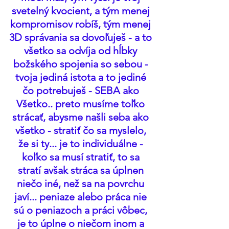
svetelný kvocient, a tým menej 
kompromisov robíš, tým menej 
3D správania sa dovoľuješ - a to 
všetko sa odvíja od hĺbky 
božského spojenia so sebou - 
tvoja jediná istota a to jediné 
čo potrebuješ - SEBA ako 
Všetko.. preto musíme toľko 
strácať, abysme našli seba ako 
všetko - stratiť čo sa myslelo, 
že si ty... je to individuálne - 
koľko sa musí stratiť, to sa 
stratí avšak stráca sa úplnen 
niečo iné, než sa na povrchu 
javí... peniaze alebo práca nie 
sú o peniazoch a práci vôbec, 
je to úplne o niečom inom a 