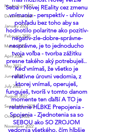
November 2021
Seba - Novej REality cez zmenu 
vnímania - perspektív - uhlov 
December 2021
pohľadu bez toho aby sa 
January 2022
hodnotilo polaritne ako pozitív-
February 2022
negatív-zle-dobre-správne-
nesprávne, je to jednoducho 
March 2022
tvoja voľba - tvorba zážitku 
April 2022
presne takého aký potrebuješ.. 
May 2022
Keď vnímaš, že všetko je 
relatívne úrovni vedomia, z 
June 2022
ktorej vnímaš, operuješ, 
July 2022
funguješ, tvoríš v tomto danom 
August 2022
momente ten ďaľší A TO je 
September 2022
relatívne HĹBKE Prepojenia - 
Spojenia - Zjednotenia sa so 
October 2022
SEBOU ako SO ZROJOM 
November 2022
vedomia všetkého, čím hlbšie 