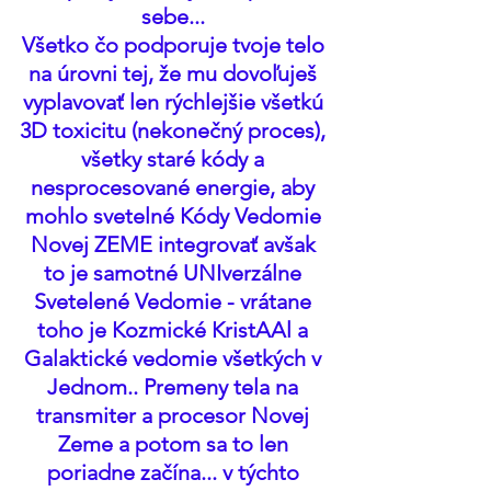
sebe... 
Všetko čo podporuje tvoje telo 
na úrovni tej, že mu dovoľuješ 
vyplavovať len rýchlejšie všetkú 
3D toxicitu (nekonečný proces), 
všetky staré kódy a 
nesprocesované energie, aby 
mohlo svetelné Kódy Vedomie 
Novej ZEME integrovať avšak 
to je samotné UNIverzálne 
Svetelené Vedomie - vrátane 
toho je Kozmické KristAAl a 
Galaktické vedomie všetkých v 
Jednom.. Premeny tela na 
transmiter a procesor Novej 
Zeme a potom sa to len 
poriadne začína... v týchto 