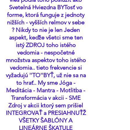
Svetelná Hviezdna BYTosť vo 
forme, ktorá funguje z jednoty 
nižších - vyšších relmov v sebe 
? Nikdy to nie je len Jeden 
aspekt, keďže všetci sme ten 
istý ZDROJ toho istého 
vedomia - nespočetné 
množstva aspektov toho istého 
vedomia.. tieto frekvencie si 
vyžadujú ''TO''BYŤ, už nie sa na 
to hrať.. My sme Jóga - 
Meditácia - Mantra - Motlitba - 
Transformácia v akcii - SME 
Zdroj v akcii ktorý sem prišiel 
INTEGROVAŤ a PRESIAHNUŤŽ 
VŠETKY ŠABLÓNY A 
LINEÁRNE ŠKATULE 