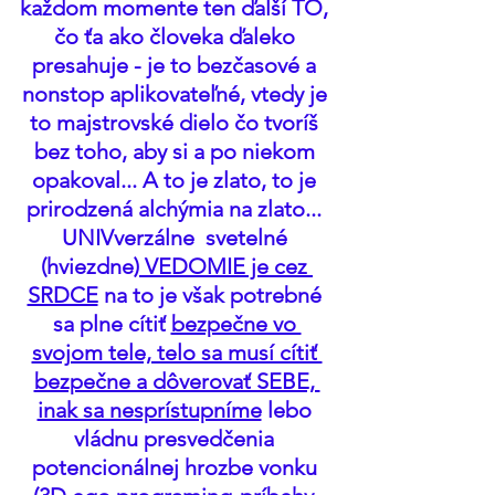
každom momente ten ďalší TO, 
čo ťa ako človeka ďaleko 
presahuje - je to bezčasové a 
nonstop aplikovateľné, vtedy je 
to majstrovské dielo čo tvoríš 
bez toho, aby si a po niekom 
opakoval... A to je zlato, to je 
prirodzená alchýmia na zlato... 
UNIVverzálne  svetelné 
(hviezdne)
 VEDOMIE je cez 
SRDCE
 na to je však potrebné 
sa plne cítiť 
bezpečne vo 
svojom tele, telo sa musí cítiť 
bezpečne a dôverovať SEBE, 
inak sa nesprístupníme
 lebo 
vládnu presvedčenia 
potencionálnej hrozbe vonku 