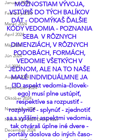
January 2024
MOŽNOSTIAM VÝVOJA, 
VSTÚPIŠ DO TÝCH BALÍKOV 
February 2024
DÁT - ODOMÝKAŠ ĎALŠIE 
Marec 2024
KÓDY VEDOMIA - POZNANIA 
April 2024
SEBA  V RÔZNYCH 
DIMENZIÁCH, V RÔZNYCH 
Máj 2024
PODOBÁCH, FORMÁCH, 
Jún 2024
VEDOMIE VŠETKÝCH V 
Júl 2024
JEDNOM, ALE NA TO NAŠE 
MALÉ INDIVIDUÁLMNE JA 
August 2024
(3D aspekt vedomia-človek-
September 2024
ego) musí plne ustúpiť, 
Október 2024
respektíve sa rozpustiť - 
November 2024
rozplynúť - splynúť - zjednotiť 
sa s vyššími aspektmi vedomia, 
November 2024 Druhá časť
tak otváraš úplne iné dvere - 
December 2024
portály doslova do iných časo-