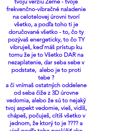
tvoju verziu Zeme - tvoje 
frekvenčno-vibračné naladenie 
na celotelovej úrovni tvorí 
všetko, a podľa toho ti je 
doručované všetko - to, čo ty 
pozývaš energeticky, to čo TY 
vibruješ, keď máš prístup ku 
tomu že je to Všetko DAR na 
nezaplatenie, dar seba sebe v 
podstate,  alebo je to proti 
tebe ? 
a či vnímaš ostatných oddelene 
od seba čiže z 3D úrovne 
vedomia, alebo že sú to nejaký 
tvoj aspekt vedomie, vieš, vidíš, 
chápeš, počuješ, cítiš všetko v 
jednom, že ktorý to je ???? a 
vieš podľa toho poslúžiť ako 