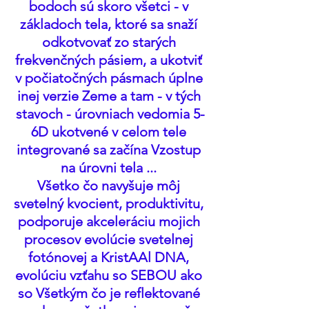
bodoch sú skoro všetci - v 
základoch tela, ktoré sa snaží 
odkotvovať zo starých 
frekvenčných pásiem, a ukotviť 
v počiatočných pásmach úplne 
inej verzie Zeme a tam - v tých 
stavoch - úrovniach vedomia 5-
6D ukotvené v celom tele 
integrované sa začína Vzostup 
na úrovni tela ... 
Všetko čo navyšuje môj 
svetelný kvocient, produktivitu, 
podporuje akceleráciu mojich 
procesov evolúcie svetelnej 
fotónovej a KristAAl DNA, 
evolúciu vzťahu so SEBOU ako 
so Všetkým čo je reflektované 