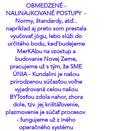
OBMEDZENÉ - 
NALINAJKOVANÉ POSTUPY  - 
Normy, štandardy, atď... 
napríklad aj preto som prestala 
vyučovať jógu, lebo slúži do 
určitého bodu, keď budejeme 
MerKAbu na vzostup a 
budovanie Novej Zeme, 
pracujeme už s tým, že SME 
ÚNIA - Kundalini je našou 
prirodzenou súčasťou voľne 
vyjadrovaná celou našou 
BYTosťou zdola nahor, zhora 
dole, tzv. jej krištáľovenie, 
plazmovenie je súčať procesov  
- fungujeme už z iného 
operačného systému 