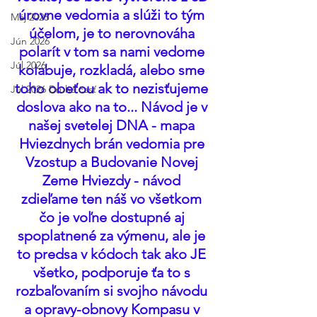
úrovne vedomia a slúži to tým 
Máj 2026
účelom, je to nerovnováha 
Jún 2026
polarít v tom sa nami vedome 
Júl 2026
kolabuje, rozkladá, alebo sme 
toho obeťou ak to nezisťujeme 
Júl 2026 Druhá časť
doslova ako na to... Návod je v 
našej svetelej DNA - mapa 
Hviezdnych brán vedomia pre 
Vzostup a Budovanie Novej 
Zeme Hviezdy - návod 
zdieľame ten náš vo všetkom 
čo je voľne dostupné aj 
spoplatnené za výmenu, ale je 
to predsa v kódoch tak ako JE 
všetko, podporuje ťa to s 
rozbaľovaním si svojho návodu 
a opravy-obnovy Kompasu v 