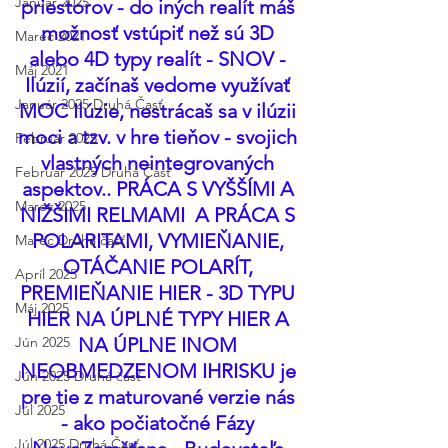
Január 2025
priestorov - do iných realít máš 
možnosť vstúpiť než sú 3D 
Marec 2021
alebo 4D typy realít - SNOV - 
Máj 2021
Ilúzií, začínaš vedome využívať 
Január 2025 Druhá Časť
MOC Ilúzie, nestrácaš sa v ilúzii 
moci a tzv. v hre tieňov - svojich 
Február 2025
vlastných neintegrovaných 
Február 2025 Druhá Časť
aspektov.. PRÁCA S VYŠŠÍMI A 
Marec 2025
NIŽŠIMI RELMAMI  A PRÁCA S 
POLARITAMI, VYMIEŇANIE, 
Marec Druhá časť
OTÁČANIE POLARÍT, 
Apríl 2025
PREMIEŇANIE HIER - 3D TYPU 
Máj 2025
HIER NA ÚPLNÉ TYPY HIER A 
Jún 2025
NA ÚPLNE INOM 
NEOBMEDZENOM IHRISKU je 
Jún 2025 Druhá časť
pre tie z maturované verzie nás 
Júl 2025
- ako počiatočné Fázy 
Júl 2025 Druhá Časť