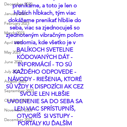
December 2022
prenikáme, a toto je len o 
hlbších hĺbkach, tým viac 
January 2023
dokážeme prenikať hlbšie do 
February 2023
seba, viac sa zjednocuješ so 
March 2023
zjednoteným vibračným poľom 
vedomia, kde všetko je v 
April 2023
BALÍKOCH SVETELNE 
May 2023
KÓDOVANÝCH DÁT - 
June 2023
INFORMÁCIÍ - TO SÚ 
KAŽDÉHO ODPOVEDE - 
July 2023
NÁVODY - RIEŠENIA, KTORÉ 
August 2023
SÚ VŽDY K DISPOZÍCII AK CEZ 
September 2023
SVOJE LEN HLBŠIE 
Október 2023
UVOĽNENIE SA DO SEBA SA 
LEN VIAC SPRÍSTUPNÍŠ, 
November 2023
OTVORÍŠ  SI VSTUPY - 
December 2023
PORTÁLY KU ĎALŠÍM 