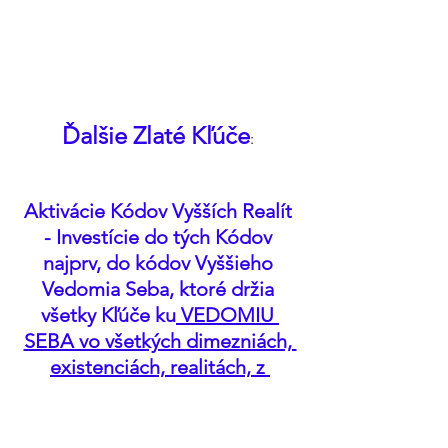
Ďalšie Zlaté Kľúče
: 
Aktivácie Kódov Vyšších Realít 
- Investície do tých Kódov 
najprv, do kódov Vyššieho 
Vedomia Seba, ktoré držia 
všetky Kľúče ku
 VEDOMIU 
SEBA vo všetkých dimezniách, 
existenciách, realitách, z 
ktorých čerpáš TU a TERAZ, do 
tých Kódov sa musí investovať 
viac ako všetko,
 inak sa ide to 