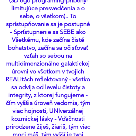
(3D ego programing-príbehy-
limitujúce presvedčenia a o 
sebe, o všetkom).. To 
sprístupňovanie sa je postupné 
- Sprístupnenie sa SEBE ako 
Všetkému, kde začína čisté 
bohatstvo, začína sa očisťovať 
vzťah so sebou na 
multidimenzionálne galaktickej 
úrovni vo všetkom v tvojich 
REALitách reflektovaný - všetko 
sa odvíja od levelu čistoty a 
integrity, z ktorej fungujeme - 
čím vyššia úroveň vedomia, tým 
viac hojnosti, UNIverzálnej 
kozmickej lásky - Vďačnosti 
prirodzene žiješ, žiariš, tým viac 
moci máš, tým vyšší je tvoj 