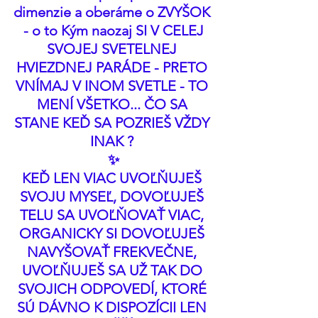
dimenzie a oberáme o ZVYŠOK 
 - o to Kým naozaj SI V CELEJ 
SVOJEJ SVETELNEJ 
HVIEZDNEJ PARÁDE - PRETO 
VNÍMAJ V INOM SVETLE - TO 
MENÍ VŠETKO... ČO SA 
STANE KEĎ SA POZRIEŠ VŽDY 
INAK ? 
✨
KEĎ LEN VIAC UVOĽŇUJEŠ 
SVOJU MYSEĽ, DOVOĽUJEŠ 
TELU SA UVOĽŇOVAŤ VIAC, 
ORGANICKY SI DOVOĽUJEŠ 
NAVYŠOVAŤ FREKVEČNE, 
UVOĽŇUJEŠ SA UŽ TAK DO 
SVOJICH ODPOVEDÍ, KTORÉ 
SÚ DÁVNO K DISPOZÍCII LEN 