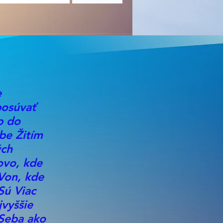
e
posúvať
p do
be Žitím
ých
ovo, kde
Von, kde
Sú Viac
jvyššie
 Seba ako