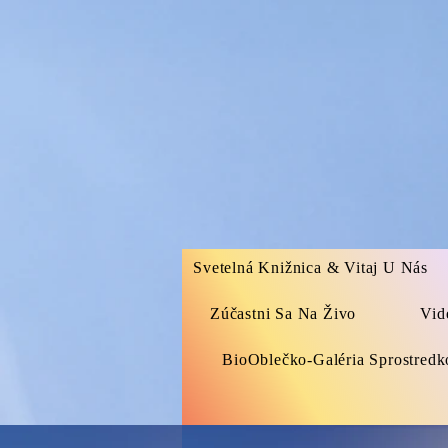
Svetelná Knižnica & Vitaj U Nás
Zúčastni Sa Na Živo
Vid
BioOblečko-Galéria Sprostred