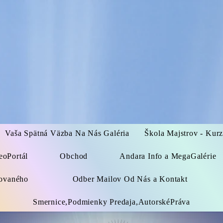
Vaša Spätná Väzba Na Nás Galéria
Škola Majstrov - Kur
eoPortál
Obchod
Andara Info a MegaGalérie
kovaného
Odber Mailov Od Nás a Kontakt
Smernice,Podmienky Predaja,AutorskéPráva