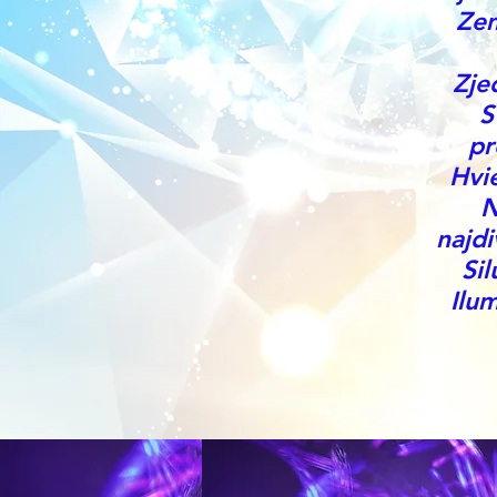
Zem
Zje
S
pr
Hvi
N
najd
Si
Ilu