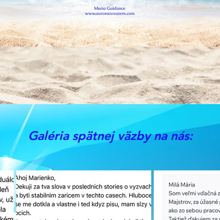
Galéria spätnej väzby na nás: