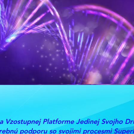
a Vzostupnej Platforme Jedinej Svojho Dr
trebnú podporu
so svojimi procesmi Super