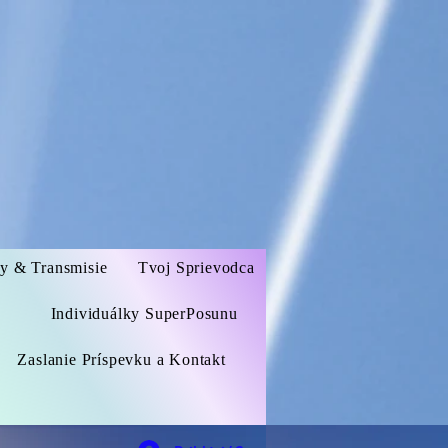
zy & Transmisie
Tvoj Sprievodca
Individuálky SuperPosunu
Zaslanie Príspevku a Kontakt