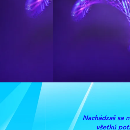
Nachádzaš sa n
všetkú po