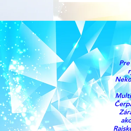
Pre
r
Neko
Mult
Čerpa
Zár
ako
Rajsk