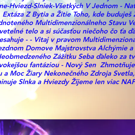
e-Hviezd-Slniek-Všetkých V Jednom - Nat
Extáza Z Bytia a Žitie Toho, kde buduješ
dnoteného Multidimenzionálneho Stavu V
vetelné telo a si súčasťou niečoho čo ťa ď
esahuje - - Vitaj v pravom Multidimenzio
ezdnom Domove Majstrovstva Alchýmie a
eobmedzeného Zážitku Seba ďaleko za tv
ivokejšou fantáziou - Nový Sen Zhmotňuj
lu a Moc Žiary Nekonečného Zdroja Svetla,
minuje Slnka a Hviezdy Žijeme len viac N