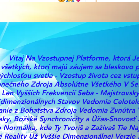
Vitaj Na Vzostupnej Platforme, ktorá J
 všetkých, ktorí majú záujem sa bleskovo 
ýchlosťou svetla - Vzostup života cez vstu
nečného Zdroja Absolútne Všetkého V Se
Len Vyšších Frekvencií Seba - Majstrovsk
idimenzionálnych Stavov Vedomia Celotel
nie z Bohatstva Zdroja Vedomia Zvnútra 
aky, Božské Synchronicity a Úžas-Snovosť 
 Normálka, kde Ty Tvoríš a Zažívaš Tie Na
é Reality Už Vyššie Dimenzionálnej Verzie