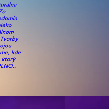
urálna
 Zo
edomia
aleko
nálnom
 Tvorby
ojou
eme, kde
 ktorý
APLNO..