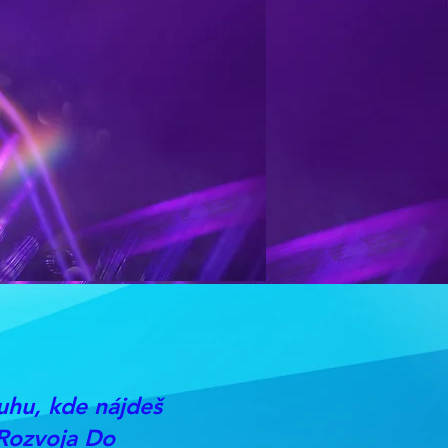
uhu, kde nájdeš
Rozvoja Do