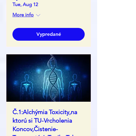
Tue, Aug 12
More info
Vypredané
Č.1:Alchýmia Toxicity,na
ktorú si TU-Vrcholenia
Koncov,Čistenie-