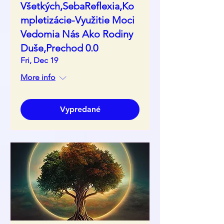
Všetkých,SebaReflexia,Ko
mpletizácie-Využitie Moci
Vedomia Nás Ako Rodiny
Duše,Prechod 0.0
Fri, Dec 19
More info
Vypredané