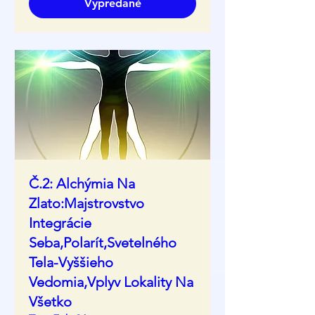
Vypredané
Č.2: Alchýmia Na
Zlato:Majstrovstvo
Integrácie
Seba,Polarít,Svetelného
Tela-Vyššieho
Vedomia,Vplyv Lokality Na
Všetko