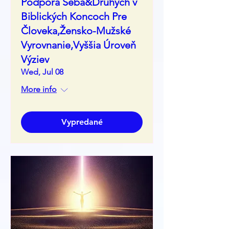
Podpora Seba&Druhých v
Biblických Koncoch Pre
Človeka,Žensko-Mužské
Vyrovnanie,Vyššia Úroveň
Výziev
Wed, Jul 08
More info
Vypredané