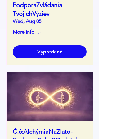
PodporaZvládania
TvojichVýziev
Wed, Aug 05
More info
Vypredané
Č.6:AlchýmiaNaZlato-