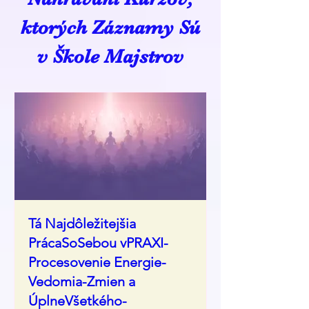
ktorých Záznamy Sú
v Škole Majstrov
Tá Najdôležitejšia
PrácaSoSebou vPRAXI-
Procesovenie Energie-
Vedomia-Zmien a
ÚplneVšetkého-