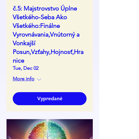
č.5: Majstrovstvo Úplne
Všetkého-Seba Ako
Všetkého:Finálne
Vyrovnávania,Vnútorný a
Vonkajší
Posun,Vzťahy,Hojnosť,Hra
nice
Tue, Dec 02
More info
Vypredané