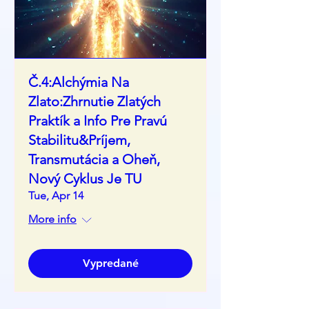
Č.4:Alchýmia Na
Zlato:Zhrnutie Zlatých
Praktík a Info Pre Pravú
Stabilitu&Príjem,
Transmutácia a Oheň,
Nový Cyklus Je TU
Tue, Apr 14
More info
Vypredané