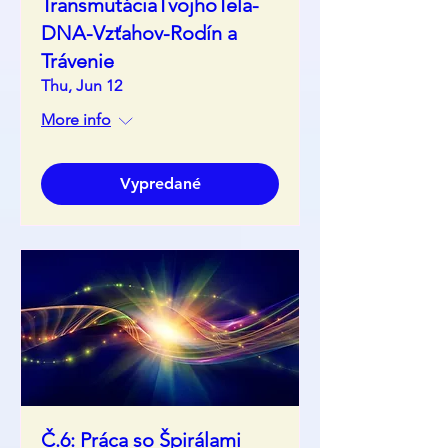
TransmutáciaTvojhoTela-
DNA-Vzťahov-Rodín a
Trávenie
Thu, Jun 12
More info
Vypredané
Č.6: Práca so Špirálami