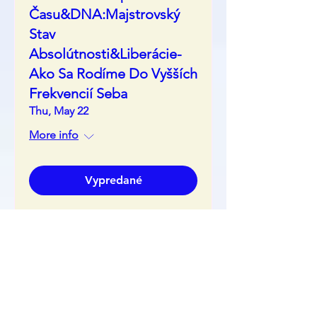
Času&DNA:Majstrovský
Stav
Absolútnosti&Liberácie-
Ako Sa Rodíme Do Vyšších
Frekvencií Seba
Thu, May 22
More info
Vypredané