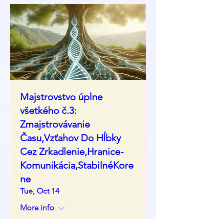
Majstrovstvo úplne
všetkého č.3:
Zmajstrovávanie
Času,Vzťahov Do Hĺbky
Cez Zrkadlenie,Hranice-
Komunikácia,StabilnéKore
ne
Tue, Oct 14
More info