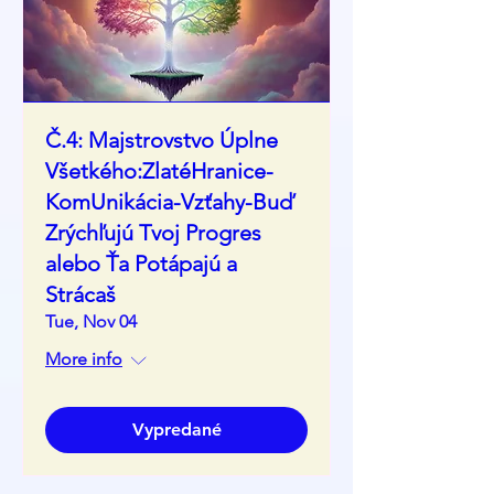
Č.4: Majstrovstvo Úplne
Všetkého:ZlatéHranice-
KomUnikácia-Vzťahy-Buď
Zrýchľujú Tvoj Progres
alebo Ťa Potápajú a
Strácaš
Tue, Nov 04
More info
Vypredané