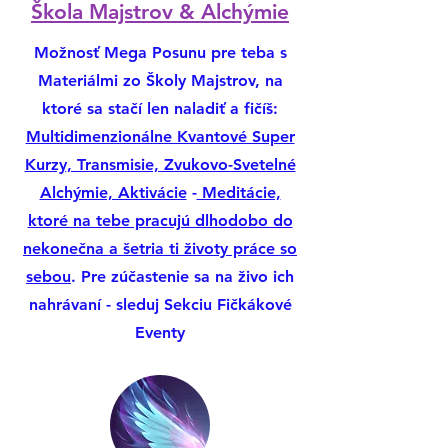
​Škola Majstrov & Alchýmie
Možnosť Mega Posunu pre teba s
Materiálmi zo Školy Majstrov, na
ktoré sa stačí len naladiť a fičíš:
Multidimenzionálne Kvantové Super
Kurzy, Transmisie, Zvukovo-Svetelné
Alchýmie, Aktivácie
-
Meditácie,
ktoré na tebe pracujú dlhodobo do
nekonečna a šetria ti životy práce so
sebou
. Pre zúčastenie sa na živo ich
nahrávaní - sleduj Sekciu Fičkákové
Eventy