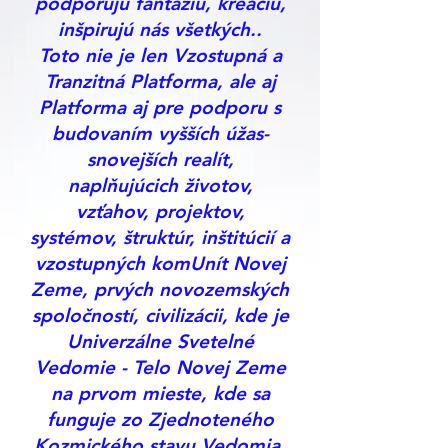
podporujú fantáziu, kreáciu,
inšpirujú nás všetkých..
Toto nie je len Vzostupná a
Tranzitná Platforma, ale aj
Platforma aj pre podporu s
budovaním vyšších úžas-
snovejších realít,
naplňujúcich životov,
vzťahov, projektov,
systémov, štruktúr, inštitúcií a
vzostupných komUnít Novej
Zeme, prvých novozemských
spoločností, civilizácii, kde je
Univerzálne Svetelné
Vedomie - Telo Novej Zeme
na prvom mieste, kde sa
funguje zo Zjednoteného
Kozmického stavu Vedomia,