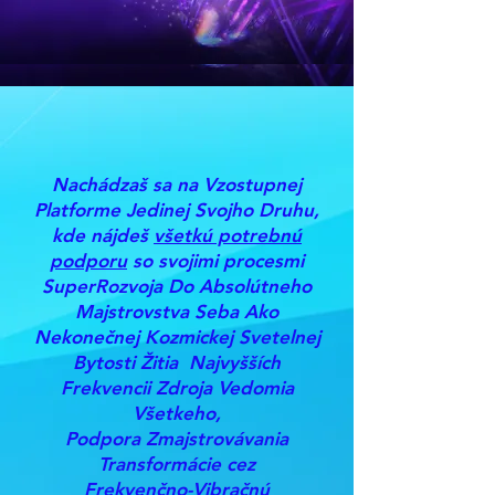
Nachádzaš sa na Vzostupnej
Platforme Jedinej Svojho Druhu,
kde nájdeš
všetkú potrebnú
podporu
so svojimi procesmi
SuperRozvoja Do Absolútneho
Majstrovstva Seba Ako
Nekonečnej Kozmickej Svetelnej
Bytosti Žitia Najvyšších
Frekvencii Zdroja Vedomia
Všetkeho,
Podpora Zmajstrovávania
Transformácie cez
Frekvenčno-Vibračnú