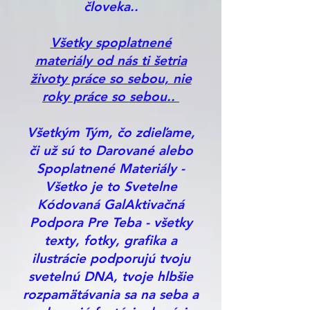
človeka..
Všetky spoplatnené
materiály od nás ti šetria
životy práce so sebou, nie
roky práce so sebou..
Všetkým Tým, čo zdieľame,
či už sú to Darované alebo
Spoplatnené Materiály -
Všetko je to Svetelne
Kódovaná GalAktivačná
Podpora Pre Teba - všetky
texty, fotky, grafika a
ilustrácie podporujú tvoju
svetelnú DNA, tvoje hlbšie
rozpamätávania sa na seba a