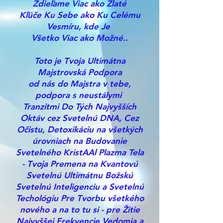
Zdieľame Viac ako Zlaté
Kľúče Ku Sebe ako Ku Celému
Vesmíru, kde Je
Všetko Viac ako Možné..
Toto je Tvoja Ultimátna
Majstrovská Podpora
od
nás do Majstra v tebe,
podpora s neustálymi
Tranzitmi Do Tých Najvyšších
Oktáv cez Svetelnú DNA, Cez
Očistu, Detoxikáciu na všetkých
úrovniach na Budovanie
Svetelného KristAAl Plazma Tela
- Tvoja Premena na Kvantovú
Svetelnú Ultimátnu Božskú
Svetelnú Inteligenciu a Svetelnú
Techológiu Pre Tvorbu všetkého
nového a na to tu si - pre Žitie
Najvyššej Frekvencie Vedomia a