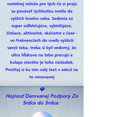
svetelnej nálože pre tých čo si prajú
sa posúvať rýchlosťou svetla do
vyšších levelov seba. Sedenia sú
super odľahčujúce, vybieľujúce,
čistiace, aktivačné, skáčame v čase -
vo frekvenciách do oveľa vyšších
verzií teba, treba si byť vedomý, že
ultra hĺbkovo na tebe pracujú a
kolaps starého je toho následok,
Prečítaj si ku nim celý text v sekcii na
to venovanej
💎
Hojnosť Darovanej Podpory Zo
Srdca do Srdca: