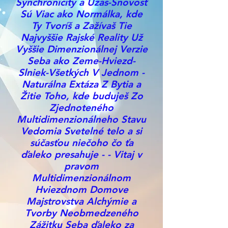
Synchronicity a Úžas-Snovosť
Sú Viac ako Normálka, kde
Ty Tvoríš a Zažívaš Tie
Najvyššie Rajské Reality Už
Vyššie Dimenzionálnej Verzie
Seba ako Zeme-Hviezd-
Slniek-Všetkých V Jednom -
Naturálna Extáza Z Bytia a
Žitie Toho, kde buduješ Zo
Zjednoteného
Multidimenzionálneho Stavu
Vedomia Svetelné telo a si
súčasťou niečoho čo ťa
ďaleko presahuje - - Vitaj v
pravom
Multidimenzionálnom
Hviezdnom Domove
Majstrovstva Alchýmie a
Tvorby Neobmedzeného
Zážitku Seba ďaleko za