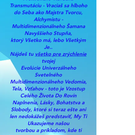
Transmutáciu - Vraciaš sa hlboho
do Seba ako Majstra Tvorcu,
Alchymistu -
Multidimenzionálneho Šamana
Navyššieho Stupňa,
ktorý Všetko má, lebo Všetkým
Je..
Nájdeš tu
všetko pre zrýchlenie
tvojej
Evolúcie Univerzálneho
Svetelného
Multidimenzionálneho Vedomia,
Tela, Vzťahov - toto je Vzostup
Celého Života Do Rovín
Naplnenia, Lásky, Bohatstva a
Slobody, ktoré si teraz ešte ani
len nedokážeš predstaviť, My Ti
Ukazujeme našou
tvorbou a príkladom, kde ti