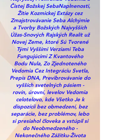
Čistej Božskej SebaNaplnenosti,
Žitie Kozmickej Extázy cez
Zmajstrovávanie Seba Alchýmie
a Tvorby Božských Najvyšších
Úžas-Snových Rajských Realít už
Novej Zeme, ktoré Sú Tvorené
Tými Vyššími Verziami Teba
Fungujúcimi Z Kvantového
Bodu Nula, Zo Zjednoteného
Vedomia Cez Integráciu Svetla,
Prepis DNA, Previbrovávanie do
vyšších svetelných pásiem -
rovín, úrovní, levelov Vedomia
celotelovo, kde Všetko Je k
dispozícii bez obmedzení, bez
separácie, bez problémov, lebo
si presiahol človeka a vstúpil si
do Neobmedzeného -
Nekonečného Zážitku-Života