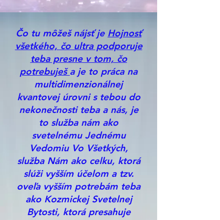
Čo tu môžeš nájsť je
Hojnosť
všetkého, čo ultra podporuje
teba presne v tom, čo
potrebuješ
a je to práca na
multidimenzionálnej
kvantovej úrovni s tebou do
nekonečnosti teba a nás, je
to služba nám ako
svetelnému Jednému
Vedomiu Vo Všetkých,
služba Nám ako celku, ktorá
slúži vyšším účelom a tzv.
oveľa vyšším potrebám teba
ako Kozmickej Svetelnej
Bytosti, ktorá presahuje