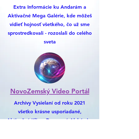
Extra Informácie ku Andarám a
Aktivačné Mega Galérie, kde môžeš
vidieť hojnosť všetkého, čo už sme
sprostredkovali - rozoslali do celého
sveta
NovoZemský Video Portál
Archívy Vysielaní od roku 2021
všetko krásne usporiadané,
Aktivačné Klipy, Darovaná Alchýmia,
Nemusíš chodiť na Youtube, Je to
Všetko Tu :)