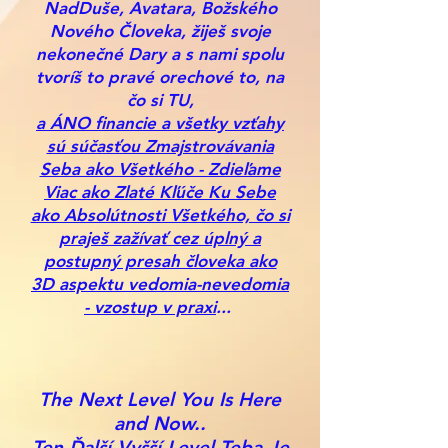
NadDuše, Avatara, Božského
Nového Človeka, žiješ svoje
nekonečné Dary a s nami spolu
tvoríš to pravé orechové to, na
čo si TU,
a ÁNO financie a všetky vzťahy
sú súčasťou Zmajstrovávania
Seba ako Všetkého - Zdieľame
Viac ako Zlaté Kľúče Ku Sebe
ako Absolútnosti Všetkého, čo si
praješ zažívať cez úplný a
postupný presah človeka ako
3D aspektu vedomia-nevedomia
- vzostup v praxi
...
The Next Level You Is Here
and Now..
Ten Ďalší Vyšší Level Teba Je