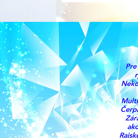
Pre
r
Neko
Mult
Čerpa
Zár
ako
Rajsk