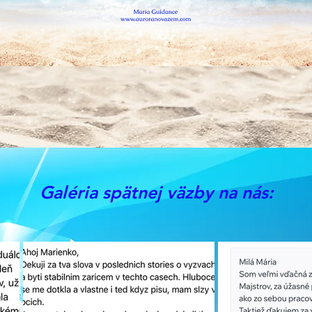
Galéria spätnej väzby na nás: