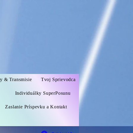
zy & Transmisie
Tvoj Sprievodca
Individuálky SuperPosunu
Zaslanie Príspevku a Kontakt