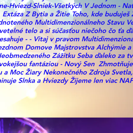
e-Hviezd-Slniek-Všetkých V Jednom - Nat
Extáza Z Bytia a Žitie Toho, kde buduješ
dnoteného Multidimenzionálneho Stavu V
vetelné telo a si súčasťou niečoho čo ťa ď
esahuje - - Vitaj v pravom Multidimenzio
ezdnom Domove Majstrovstva Alchýmie a
eobmedzeného Zážitku Seba ďaleko za tv
ivokejšou fantáziou - Nový Sen Zhmotňuj
lu a Moc Žiary Nekonečného Zdroja Svetla,
minuje Slnka a Hviezdy Žijeme len viac N