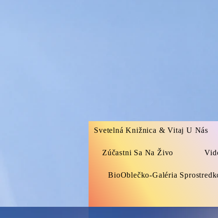
Svetelná Knižnica & Vitaj U Nás
Zúčastni Sa Na Živo
Vid
BioOblečko-Galéria Sprostred