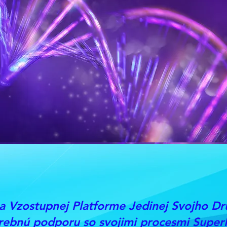
a Vzostupnej Platforme Jedinej Svojho Dr
trebnú podporu
so svojimi procesmi Super