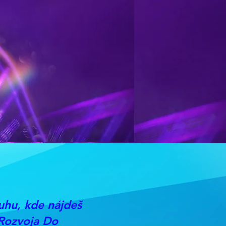
uhu, kde nájdeš
Rozvoja Do