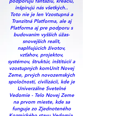
podporujú fantáziu, kreáciu,
inšpirujú nás všetkých..
Toto nie je len Vzostupná a
Tranzitná Platforma, ale aj
Platforma aj pre podporu s
budovaním vyšších úžas-
snovejších realít,
naplňujúcich životov,
vzťahov, projektov,
systémov, štruktúr, inštitúcií a
vzostupných komUnít Novej
Zeme, prvých novozemských
spoločností, civilizácii, kde je
Univerzálne Svetelné
Vedomie - Telo Novej Zeme
na prvom mieste, kde sa
funguje zo Zjednoteného
Kozmického stavu Vedomia,