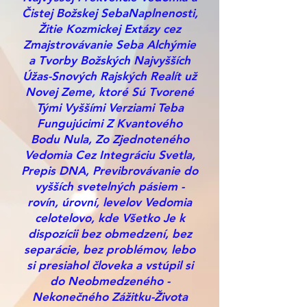
Čistej Božskej SebaNaplnenosti,
Žitie Kozmickej Extázy cez
Zmajstrovávanie Seba Alchýmie
a Tvorby Božských Najvyšších
Úžas-Snových Rajských Realít už
Novej Zeme, ktoré Sú Tvorené
Tými Vyššími Verziami Teba
Fungujúcimi Z Kvantového
Bodu Nula, Zo Zjednoteného
Vedomia Cez Integráciu Svetla,
Prepis DNA, Previbrovávanie do
vyšších svetelných pásiem -
rovín, úrovní, levelov Vedomia
celotelovo, kde Všetko Je k
dispozícii bez obmedzení, bez
separácie, bez problémov, lebo
si presiahol človeka a vstúpil si
do Neobmedzeného -
Nekonečného Zážitku-Života