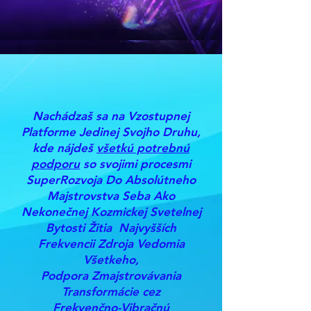
Nachádzaš sa na Vzostupnej
Platforme Jedinej Svojho Druhu,
kde nájdeš
všetkú potrebnú
podporu
so svojimi procesmi
SuperRozvoja Do Absolútneho
Majstrovstva Seba Ako
Nekonečnej Kozmickej Svetelnej
Bytosti Žitia Najvyšších
Frekvencii Zdroja Vedomia
Všetkeho,
Podpora Zmajstrovávania
Transformácie cez
Frekvenčno-Vibračnú