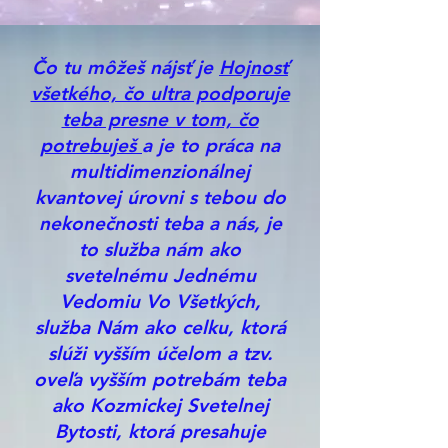
Čo tu môžeš nájsť je
Hojnosť
všetkého, čo ultra podporuje
teba presne v tom, čo
potrebuješ
a je to práca na
multidimenzionálnej
kvantovej úrovni s tebou do
nekonečnosti teba a nás, je
to služba nám ako
svetelnému Jednému
Vedomiu Vo Všetkých,
služba Nám ako celku, ktorá
slúži vyšším účelom a tzv.
oveľa vyšším potrebám teba
ako Kozmickej Svetelnej
Bytosti, ktorá presahuje