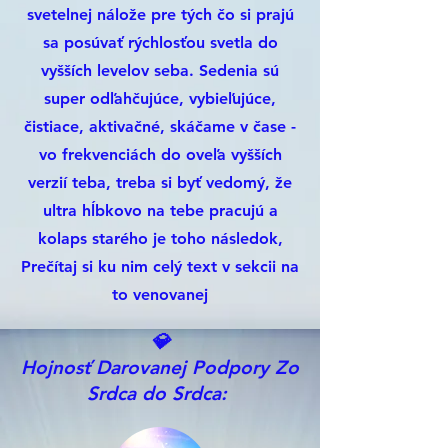
svetelnej nálože pre tých čo si prajú
sa posúvať rýchlosťou svetla do
vyšších levelov seba. Sedenia sú
super odľahčujúce, vybieľujúce,
čistiace, aktivačné, skáčame v čase -
vo frekvenciách do oveľa vyšších
verzií teba, treba si byť vedomý, že
ultra hĺbkovo na tebe pracujú a
kolaps starého je toho následok,
Prečítaj si ku nim celý text v sekcii na
to venovanej
💎
Hojnosť Darovanej Podpory Zo
Srdca do Srdca: