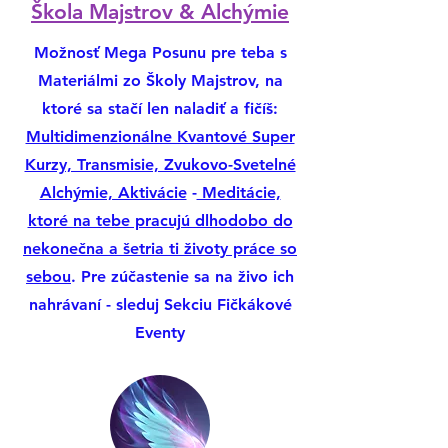
​Škola Majstrov & Alchýmie
Možnosť Mega Posunu pre teba s
Materiálmi zo Školy Majstrov, na
ktoré sa stačí len naladiť a fičíš:
Multidimenzionálne Kvantové Super
Kurzy, Transmisie, Zvukovo-Svetelné
Alchýmie, Aktivácie
-
Meditácie,
ktoré na tebe pracujú dlhodobo do
nekonečna a šetria ti životy práce so
sebou
. Pre zúčastenie sa na živo ich
nahrávaní - sleduj Sekciu Fičkákové
Eventy