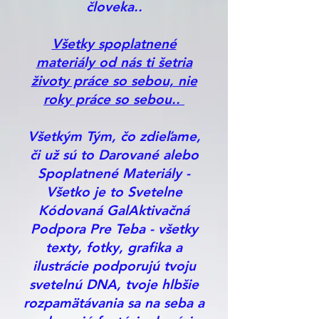
človeka..
Všetky spoplatnené
materiály od nás ti šetria
životy práce so sebou, nie
roky práce so sebou..
Všetkým Tým, čo zdieľame,
či už sú to Darované alebo
Spoplatnené Materiály -
Všetko je to Svetelne
Kódovaná GalAktivačná
Podpora Pre Teba - všetky
texty, fotky, grafika a
ilustrácie podporujú tvoju
svetelnú DNA, tvoje hlbšie
rozpamätávania sa na seba a