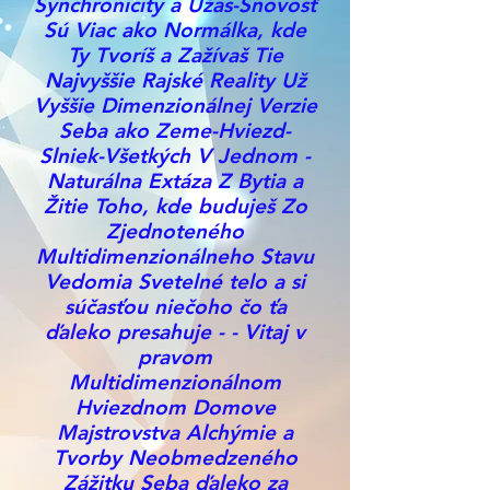
Synchronicity a Úžas-Snovosť
Sú Viac ako Normálka, kde
Ty Tvoríš a Zažívaš Tie
Najvyššie Rajské Reality Už
Vyššie Dimenzionálnej Verzie
Seba ako Zeme-Hviezd-
Slniek-Všetkých V Jednom -
Naturálna Extáza Z Bytia a
Žitie Toho, kde buduješ Zo
Zjednoteného
Multidimenzionálneho Stavu
Vedomia Svetelné telo a si
súčasťou niečoho čo ťa
ďaleko presahuje - - Vitaj v
pravom
Multidimenzionálnom
Hviezdnom Domove
Majstrovstva Alchýmie a
Tvorby Neobmedzeného
Zážitku Seba ďaleko za