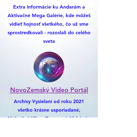
Extra Informácie ku Andarám a
Aktivačné Mega Galérie, kde môžeš
vidieť hojnosť všetkého, čo už sme
sprostredkovali - rozoslali do celého
sveta
NovoZemský Video Portál
Archívy Vysielaní od roku 2021
všetko krásne usporiadané,
Aktivačné Klipy, Darovaná Alchýmia,
Nemusíš chodiť na Youtube, Je to
Všetko Tu :)