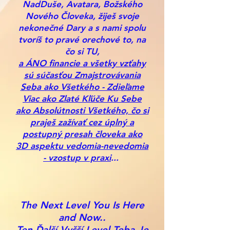
NadDuše, Avatara, Božského
Nového Človeka, žiješ svoje
nekonečné Dary a s nami spolu
tvoríš to pravé orechové to, na
čo si TU,
a ÁNO financie a všetky vzťahy
sú súčasťou Zmajstrovávania
Seba ako Všetkého - Zdieľame
Viac ako Zlaté Kľúče Ku Sebe
ako Absolútnosti Všetkého, čo si
praješ zažívať cez úplný a
postupný presah človeka ako
3D aspektu vedomia-nevedomia
- vzostup v praxi
...
The Next Level You Is Here
and Now..
Ten Ďalší Vyšší Level Teba Je