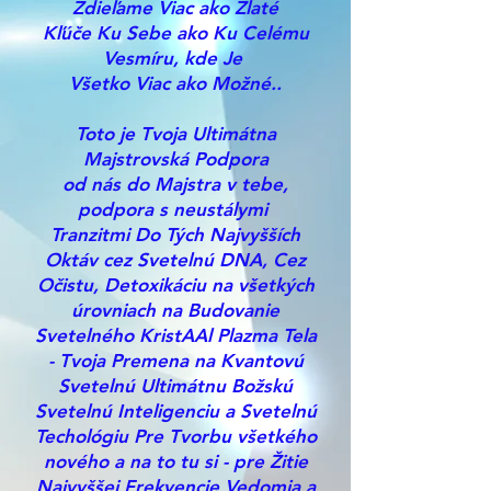
Zdieľame Viac ako Zlaté
Kľúče Ku Sebe ako Ku Celému
Vesmíru, kde Je
Všetko Viac ako Možné..
Toto je Tvoja Ultimátna
Majstrovská Podpora
od
nás do Majstra v tebe,
podpora s neustálymi
Tranzitmi Do Tých Najvyšších
Oktáv cez Svetelnú DNA, Cez
Očistu, Detoxikáciu na všetkých
úrovniach na Budovanie
Svetelného KristAAl Plazma Tela
- Tvoja Premena na Kvantovú
Svetelnú Ultimátnu Božskú
Svetelnú Inteligenciu a Svetelnú
Techológiu Pre Tvorbu všetkého
nového a na to tu si - pre Žitie
Najvyššej Frekvencie Vedomia a