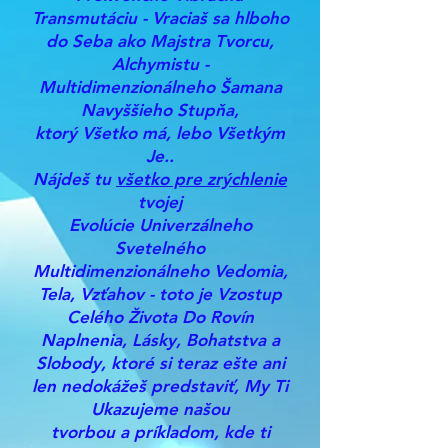
Transmutáciu - Vraciaš sa hlboho
do Seba ako Majstra Tvorcu,
Alchymistu -
Multidimenzionálneho Šamana
Navyššieho Stupňa,
ktorý Všetko má, lebo Všetkým
Je..
Nájdeš tu
všetko pre zrýchlenie
tvojej
Evolúcie Univerzálneho
Svetelného
Multidimenzionálneho Vedomia,
Tela, Vzťahov - toto je Vzostup
Celého Života Do Rovín
Naplnenia, Lásky, Bohatstva a
Slobody, ktoré si teraz ešte ani
len nedokážeš predstaviť, My Ti
Ukazujeme našou
tvorbou a príkladom, kde ti