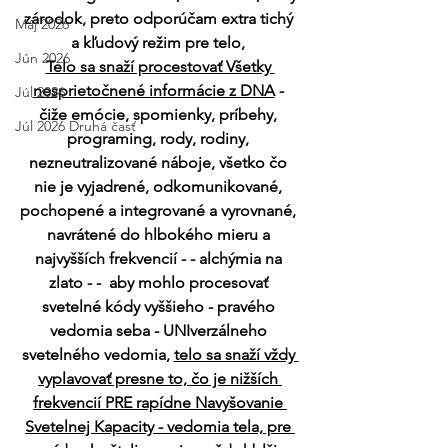
zárodok, preto odporúčam extra tichý 
Máj 2026
a kľudový režim pre telo, 
Jún 2026
Telo sa snaží procestovať Všetky 
nesprietočnené informácie z DNA
 - 
Júl 2026
čiže emócie, spomienky, príbehy, 
Júl 2026 Druhá časť
programing, rody, rodiny, 
nezneutralizované náboje, všetko čo 
nie je vyjadrené, odkomunikované, 
pochopené a integrované a vyrovnané, 
navrátené do hlbokého mieru a 
najvyšších frekvencií - - alchýmia na 
zlato - -  aby mohlo procesovať 
svetelné kódy vyššieho - pravého 
vedomia seba - UNIverzálneho 
svetelného vedomia, 
telo sa snaží vždy 
vyplavovať presne to, čo je nižších 
frekvencií PRE rapídne Navyšovanie 
Svetelnej Kapacity - vedomia tela, pre 