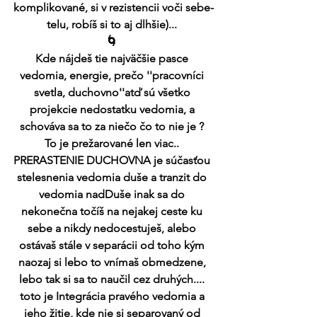
komplikované, si v rezistencii voči sebe-
telu, robíš si to aj dlhšie)... 
🌀 
Kde nájdeš tie najväčšie pasce 
vedomia, energie, prečo ''pracovníci 
svetla, duchovno''atď sú všetko 
projekcie nedostatku vedomia, a 
schováva sa to za niečo čo to nie je ? 
To je prežarované len viac.. 
PRERASTENIE DUCHOVNA je súčasťou 
stelesnenia vedomia duše a tranzit do 
vedomia nadDuše inak sa do 
nekonečna točíš na nejakej ceste ku 
sebe a nikdy nedocestuješ, alebo 
ostávaš stále v separácii od toho kým 
naozaj si lebo to vnímaš obmedzene, 
lebo tak si sa to naučil cez druhých.... 
toto je Integrácia pravého vedomia a 
jeho žitie, kde nie si separovaný od 