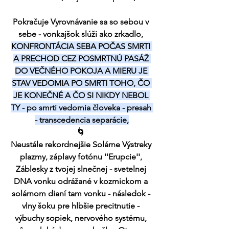
Pokračuje Vyrovnávanie sa so sebou v 
sebe - vonkajšok slúži ako zrkadlo, 
KONFRONTÁCIA SEBA POČAS SMRTI 
A PRECHOD CEZ POSMRTNÚ PASÁŽ 
DO VEČNÉHO POKOJA A MIERU JE 
STAV VEDOMIA PO SMRTI TOHO, ČO 
JE KONEČNÉ A ČO SI NIKDY NEBOL 
TY - po smrti vedomia človeka - presah 
- transcedencia separácie,
🌀 
Neustále rekordnejšie Solárne Výstreky 
plazmy, záplavy fotónu ''Erupcie'', 
Záblesky z tvojej slnečnej - svetelnej 
DNA vonku odrážané v kozmickom a 
solárnom dianí tam vonku - následok - 
vlny šoku pre hlbšie precitnutie - 
výbuchy sopiek, nervového systému, 