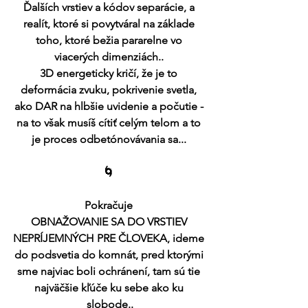
Ďalších vrstiev a kódov separácie, a 
realít, ktoré si povytváral na základe 
toho, ktoré bežia pararelne vo 
viacerých dimenziách.. 
3D energeticky kričí, že je to 
deformácia zvuku, pokrivenie svetla, 
ako DAR na hlbšie uvidenie a počutie - 
na to však musíš cítiť celým telom a to 
je proces odbetónovávania sa... 
🌀 
Pokračuje 
OBNAŽOVANIE SA DO VRSTIEV 
NEPRÍJEMNÝCH PRE ČLOVEKA, ideme 
do podsvetia do komnát, pred ktorými 
sme najviac boli ochránení, tam sú tie 
najväčšie kľúče ku sebe ako ku 
slobode..