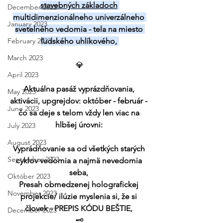
stavebných základoch
December 2022
multidimenzionálneho univerzálneho 
January 2023
svetelného vedomia - tela na miesto 
February 2023
ľudského uhlíkového, 
March 2023
💎
April 2023
Aktuálna pasáž vyprázdňovania, 
May 2023
aktivácii, upgrejdov: október - február - 
June 2023
čo sa deje s telom vždy len viac na 
hlbšej úrovni: 
July 2023
August 2023
Vyprádňovanie sa od všetkých starých 
September 2023
cyklov vedomia a najmä nevedomia 
seba, 
Október 2023
Presah obmedzenej holografickej 
November 2023
projekcie/ ilúzie myslenia si, že si 
človek - PREPIS KÓDU BEŠTIE, 
December 2023
🗝️