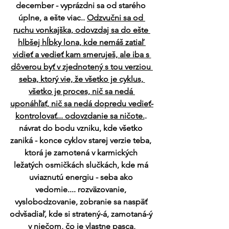
december - vyprázdni sa od starého 
úplne, a ešte viac.. 
Odzvučni sa od 
ruchu vonkajška, odovzdaj sa do ešte 
hlbšej hĺbky lona, kde nemáš zatiaľ 
vidieť a vedieť kam smeruješ, ale iba s 
dôverou byť v zjednotený s tou verziou 
seba, ktorý vie, že všetko je cyklus, 
všetko je proces, nič sa nedá 
uponáhľať, nič sa nedá dopredu vedieť-
kontrolovať... odovzdanie sa ničote.
. 
návrat do bodu vzniku, kde všetko 
zaniká - konce cyklov starej verzie teba, 
ktorá je zamotená v karmických 
ležatých osmičkách slučkách, kde má 
uviaznutú energiu - seba ako 
vedomie.... rozväzovanie, 
vyslobodzovanie, zobranie sa naspäť 
odvšadiaľ, kde si stratený-á, zamotaná-ý 
v niečom, čo je vlastne pasca,