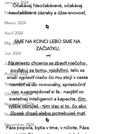
January 2024
Očakávaj Neočakávané, očakávaj 
February 2024
neočakávané zázraky a úžas-snovosť, 
Marec 2024
🌀 
April 2024
SME NA KONCI LEBO SME NA 
Máj 2024
ZAČIATKU,
Jún 2024
🗝️
Na miesto chcenia sa zbaviť niečoho, 
Júl 2024
poďakuj sa tomu, vyzdvihni,
 telo sa 
August 2024
snaží vyplaviť niečo čo mu stojí v ceste 
September 2024
navrátiť sa do rovnováhy, sprietočniť 
viac a upgrejdovať si ťa - navýšiť vo 
Október 2024
svetelnej inteligencii a kapacite, 
čím 
November 2024
vyššie vibruješ - tým viac si to, čo ako 
človek chceš alebo potrebuješ mať,
November 2024 Druhá časť
🌀 
December 2024
Fáza popola, bytia v tme, v ničote, Fáza 