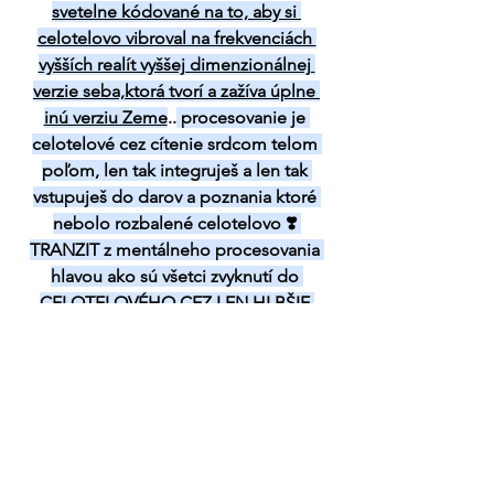
svetelne kódované na to, aby si 
celotelovo vibroval na frekvenciách 
vyšších realít vyššej dimenzionálnej 
verzie seba,ktorá tvorí a zažíva úplne 
inú verziu Zeme
..
 procesovanie je 
celotelové cez cítenie srdcom telom 
poľom, len tak integruješ a len tak 
vstupuješ do darov a poznania ktoré 
nebolo rozbalené celotelovo ❣️ 
TRANZIT z mentálneho procesovania 
hlavou ako sú všetci zvyknutí do 
CELOTELOVÉHO CEZ LEN HLBŠIE 
CÍTENIE ❣️
LEBO
 VIBROVANIE TELA NA ULTRAVYSOKO-
FREKVENČNÝCH SVETELNÝCH 
VYŠŠÍCH A POSTUPNE NAJVYŠŠÍCH 
REALÍT PRAVÉHO VEDOMIA SEBA, čiže 
vedomia už Novej Zeme JE ZÁKLAD 