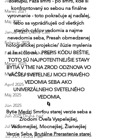
Január 2025
zostupu, Fáza smrti - po smrti, kde si 
konfrontovaný so sebou na finálne 
Marec 2021
vyrovnanie - toto pokračuje aj naďalej, 
Máj 2021
lebo sa vyprádňuješ od všetkých 
starých cyklov vedomia a najme  
Január 2025 Druhá Časť
nevedomia seba, Presah obmedzenej 
Február 2025
holografickej projekcie/ ilúzie myslenia 
si že si človek - PREPIS KÓDU BEŠTIE, 
Február 2025 Druhá Časť
TOTO SÚ NAJPOTENTNEJŠIE STAVY 
Marec 2025
BYTIA V TME NA ZROD ODZNOVA VO 
Marec Druhá časť
VÄČŠEJ SVETELNEJ MOCI PRAVÉHO 
VEDOMIA SEBA AKO  
Apríl 2025
UNIVERZÁLNEHO SVETELNÉHO 
Máj 2025
VEDOMIA,
🌀 
Jún 2025
Bytie 
Medzi
 Smrťou starej verzie seba a 
Jún 2025 Druhá časť
Zrodom Oveľa Vyspelejšej, 
Júl 2025
Vedomejšej, Mocnejšej, Žiarivejšej 
Verzie Seba, 
Brutálne Prerastenie starej 
Júl 2025 Druhá Časť