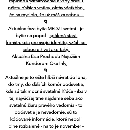
rapídne kryštalizovanie a vždy hblšiu 
očistu ďalších vrstiev, oktáv všetkého, 
čo sa myslelo, že už máš za sebou... 
🌀 
Aktuálna fáza bytia MEDZI svetmi - je 
bytie na popol - 
spálená stará 
konštrukcia pre svoju identitu, vzťah so 
sebou a život ako taký, 
Aktuálna fáza Prechodu Najužším 
Koridorom Oka Ihly,
🌀 
Aktuálne je to ešte hlbší návrat do lona, 
do tmy, do ďalších komôr podsvetia, 
kde sú tak mocné svetelné Kľúče - iba v 
tej najväčšej tme nájdeme seba ako 
svetelnú žiaru pravého vedomia - to 
podsvetie je nevedomie, sú to 
kódované informácie, ktoré neboli 
plne rozbalené - na to je november - 