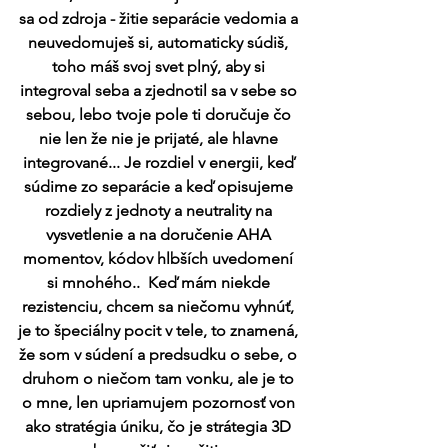
sa od zdroja - žitie separácie vedomia a 
neuvedomuješ si, automaticky súdiš, 
toho máš svoj svet plný, aby si 
integroval seba a zjednotil sa v sebe so 
sebou, lebo tvoje pole ti doručuje čo 
nie len že nie je prijaté, ale hlavne 
integrované... Je rozdiel v energii, keď 
súdime zo separácie a keď opisujeme 
rozdiely z jednoty a neutrality na 
vysvetlenie a na doručenie AHA 
momentov, kódov hlbších uvedomení 
si mnohého..  Keď mám niekde 
rezistenciu, chcem sa niečomu vyhnúť, 
je to špeciálny pocit v tele, to znamená, 
že som v súdení a predsudku o sebe, o 
druhom o niečom tam vonku, ale je to 
o mne, len upriamujem pozornosť von 
ako stratégia úniku, čo je strátegia 3D 