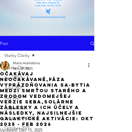
Post
Všetky Články
Maria Aramatena
Všetky Články
Nov 27, 2025
Očakávaj
April 2021
Neočakávané,Fáza
Vyprázdňovania sa-Bytia
June 2021
Medzi Smrťou Starého a
Zrodom Vedomejšej
July 2021
Verzie Seba,Solárne
Záblesky a Ich Účely a
August 2021
Následky, Najsilnejšie
September 2021
Galaktické Aktivácie: Okt
2025 - Feb 2026
October 2021
Updated:
Dec 15, 2025