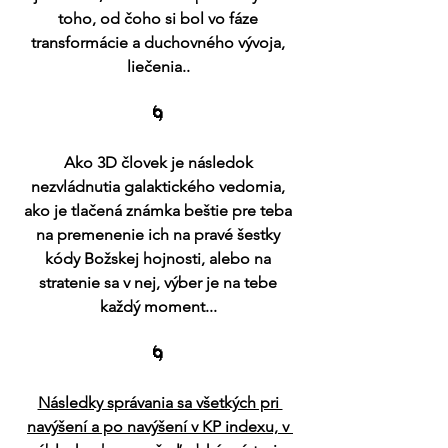
toho, od čoho si bol vo fáze 
transformácie a duchovného vývoja, 
liečenia.. 
🌀 
Ako 3D človek je následok 
nezvládnutia galaktického vedomia, 
ako je tlačená známka beštie pre teba 
na premenenie ich na pravé šestky 
kódy Božskej hojnosti, alebo na 
stratenie sa v nej, výber je na tebe 
každý moment... 
🌀 
Následky správania sa všetkých pri 
navýšení a po navýšení v KP indexu, v 