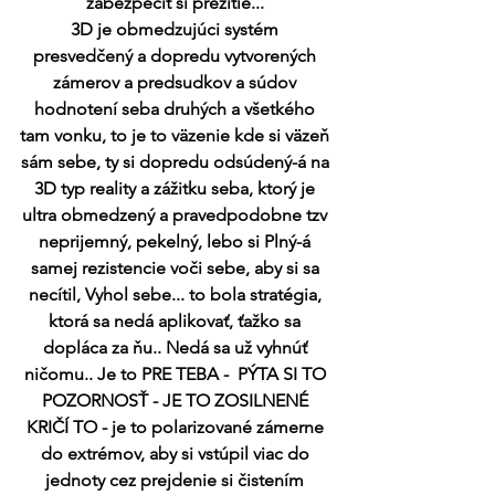
zabezpečiť si prežitie... 
3D je obmedzujúci systém 
presvedčený a dopredu vytvorených 
zámerov a predsudkov a súdov 
hodnotení seba druhých a všetkého 
tam vonku, to je to väzenie kde si väzeň 
sám sebe, ty si dopredu odsúdený-á na 
3D typ reality a zážitku seba, ktorý je 
ultra obmedzený a pravedpodobne tzv 
neprijemný, pekelný, lebo si Plný-á 
samej rezistencie voči sebe, aby si sa 
necítil, Vyhol sebe... to bola stratégia, 
ktorá sa nedá aplikovať, ťažko sa 
dopláca za ňu.. Nedá sa už vyhnúť 
ničomu.. Je to PRE TEBA -  PÝTA SI TO 
POZORNOSŤ - JE TO ZOSILNENÉ 
KRIČÍ TO - je to polarizované zámerne 
do extrémov, aby si vstúpil viac do 
jednoty cez prejdenie si čistením 