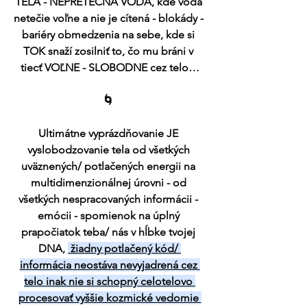
TELA - NEPRETEČNÁ VODA, kde voda 
netečie voľne a nie je cítená - blokády - 
bariéry obmedzenia na sebe, kde si 
TOK snaží zosilniť to, čo mu bráni v 
tiecť VOĽNE - SLOBODNE cez telo…
🌀 
Ultimátne vyprázdňovanie JE 
vyslobodzovanie tela od všetkých 
uväznených/ potlačených energii na 
multidimenzionálnej úrovni - od 
všetkých nespracovaných informácii - 
emócii - spomienok na úplný 
prapočiatok teba/ nás v hĺbke tvojej 
DNA, 
 žiadny potlačený kód/ 
informácia neostáva nevyjadrená cez 
telo inak nie si schopný celotelovo 
procesovať vyššie kozmické vedomie 