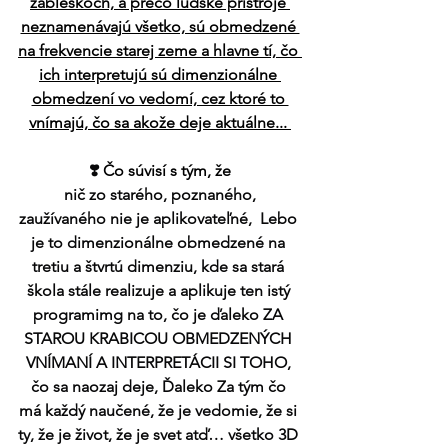
zábleskoch, a prečo ľudské prístroje 
neznamenávajú všetko, sú obmedzené 
na frekvencie starej zeme a hlavne tí, čo 
ich interpretujú sú dimenzionálne 
obmedzení vo vedomí, cez ktoré to 
vnímajú, čo sa akože deje aktuálne... 
❣️ 
Čo súvisí s tým, že
 nič zo starého, poznaného, 
zaužívaného nie je aplikovateľné,  Lebo 
je to dimenzionálne obmedzené na 
tretiu a štvrtú dimenziu, kde sa stará 
škola stále realizuje a aplikuje ten istý 
programimg na to, čo je ďaleko ZA 
STAROU KRABICOU OBMEDZENÝCH 
VNÍMANÍ A INTERPRETÁCII SI TOHO, 
čo sa naozaj deje, Ďaleko Za tým čo 
má každý naučené, že je vedomie, že si 
ty, že je život, že je svet atď… všetko 3D 