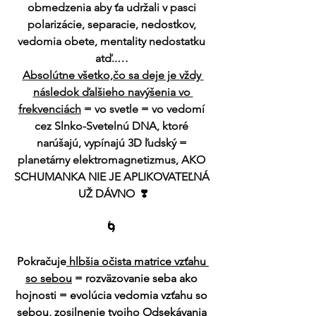
obmedzenia aby ťa udržali v pasci 
polarizácie, separacie, nedostkov, 
vedomia obete, mentality nedostatku 
atď..… 
Absolútne všetko,čo sa deje je vždy 
následok ďalšieho navýšenia vo 
frekvenciách
 = vo svetle = vo vedomí 
cez Slnko-Svetelnú DNA, ktoré 
narúšajú, vypínajú 3D ľudský = 
planetárny elektromagnetizmus, AKO 
SCHUMANKA NIE JE APLIKOVATEĽNÁ 
UŽ DÁVNO  ❣️
🌀 
Pokračuje
 hlbšia očista matrice vzťahu 
so sebou
 = rozväzovanie seba ako 
hojnosti = evolúcia vedomia vzťahu so 
sebou, zosilnenie tvojho Odsekávania 