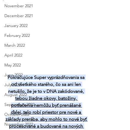
November 2021
December 2021
January 2022
February 2022
March 2022
April 2022
May 2022
June 2022
Pokračujúce Super vyprázdňovania sa 
od všetkého starého, čo sa ani len 
July 2022
netušilo, že je to v DNA zakódované, 
August 2022
tebou žiadne okovy, batožiny, 
September 2022
potlačenia nemôžu byť prenášané 
ďale
j, 
telo robí priestor pre nové a 
October 2022
základy prerába, aby mohlo to nové byť 
November 2022
procesované a budované na nových 