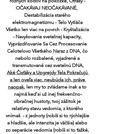
rôznych kódov na pokožke, Otrasy - 
OČAKÁVAJ NEOČAKÁVANÉ,  
Destabilizácia starého 
elektromagnetizmu - Telo Vytláča 
Všetko len viac na povrch - Kryštalizácia 
- Navyšovanie svetelnej kapacity, 
Vyprázdňovanie Sa Cez Procesovanie 
Celotelovo Všetkého Naraz z DNA, čo 
nebolo rozbalené, vyjadrené a 
transmutované cez svetelnú DNA,
Aké Čisťáky a Upgrejdy Tela Pokračujú 
a len oveľa viac, neubúda ich, práve 
naopak,
 len my to zvládame inak a to 
najmä keď si už inej frekvenčno-
vibračnej hustoty, tvoj zážitok je 
relatívny stavu vedomia, z ktorého 
vnímaš  - z jednoty (robíš si to rýchlejšie 
a hladšie, ale intenzita je väčšia) alebo 
zo separácie vedomia (robíš si to ťažké, 