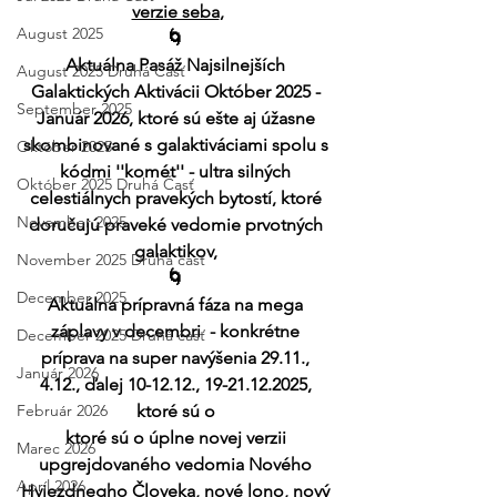
verzie seba
,
August 2025
🌀 
Aktuálna Pasáž Najsilnejších 
August 2025 Druhá Časť
Galaktických Aktivácii Október 2025 - 
September 2025
Január 2026, ktoré sú ešte aj úžasne 
skombinované s galaktiváciami spolu s 
Október 2025
kódmi ''komét'' - ultra silných 
Október 2025 Druhá Časť
celestiálnych pravekých bytostí, ktoré 
November 2025
doručujú praveké vedomie prvotných 
galaktikov, 
November 2025 Druhá časť
🌀 
December 2025
Aktuálna prípravná fáza na mega 
záplavy v decembri  - konkrétne 
December 2025 Druhá časť
príprava na super navýšenia 29.11., 
Január 2026
4.12., ďalej 10-12.12., 19-21.12.2025, 
Február 2026
ktoré sú o 
ktoré sú o úplne novej verzii 
Marec 2026
upgrejdovaného vedomia Nového 
Apríl 2026
Hviezdnegho Človeka, nové lono, nový 