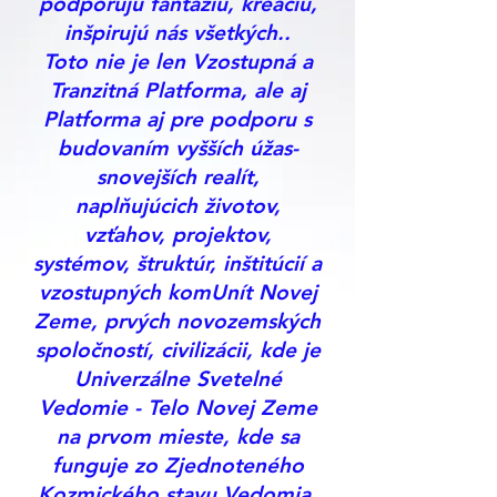
podporujú fantáziu, kreáciu,
inšpirujú nás všetkých..
Toto nie je len Vzostupná a
Tranzitná Platforma, ale aj
Platforma aj pre podporu s
budovaním vyšších úžas-
snovejších realít,
naplňujúcich životov,
vzťahov, projektov,
systémov, štruktúr, inštitúcií a
vzostupných komUnít Novej
Zeme, prvých novozemských
spoločností, civilizácii, kde je
Univerzálne Svetelné
Vedomie - Telo Novej Zeme
na prvom mieste, kde sa
funguje zo Zjednoteného
Kozmického stavu Vedomia,