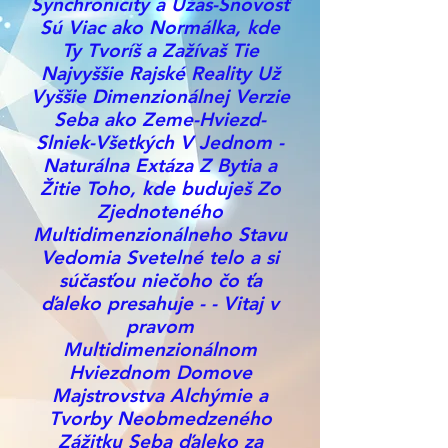
Synchronicity a Úžas-Snovosť
Sú Viac ako Normálka, kde
Ty Tvoríš a Zažívaš Tie
Najvyššie Rajské Reality Už
Vyššie Dimenzionálnej Verzie
Seba ako Zeme-Hviezd-
Slniek-Všetkých V Jednom -
Naturálna Extáza Z Bytia a
Žitie Toho, kde buduješ Zo
Zjednoteného
Multidimenzionálneho Stavu
Vedomia Svetelné telo a si
súčasťou niečoho čo ťa
ďaleko presahuje - - Vitaj v
pravom
Multidimenzionálnom
Hviezdnom Domove
Majstrovstva Alchýmie a
Tvorby Neobmedzeného
Zážitku Seba ďaleko za