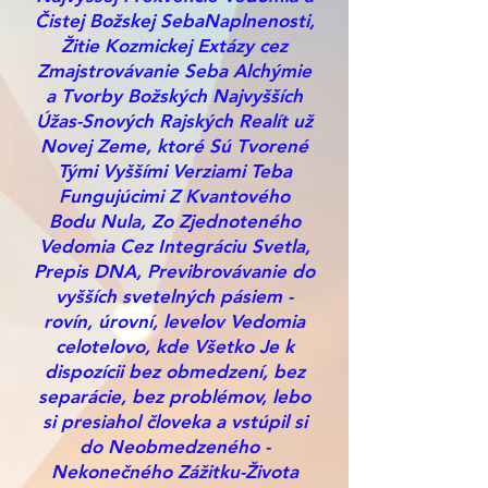
Čistej Božskej SebaNaplnenosti,
Žitie Kozmickej Extázy cez
Zmajstrovávanie Seba Alchýmie
a Tvorby Božských Najvyšších
Úžas-Snových Rajských Realít už
Novej Zeme, ktoré Sú Tvorené
Tými Vyššími Verziami Teba
Fungujúcimi Z Kvantového
Bodu Nula, Zo Zjednoteného
Vedomia Cez Integráciu Svetla,
Prepis DNA, Previbrovávanie do
vyšších svetelných pásiem -
rovín, úrovní, levelov Vedomia
celotelovo, kde Všetko Je k
dispozícii bez obmedzení, bez
separácie, bez problémov, lebo
si presiahol človeka a vstúpil si
do Neobmedzeného -
Nekonečného Zážitku-Života