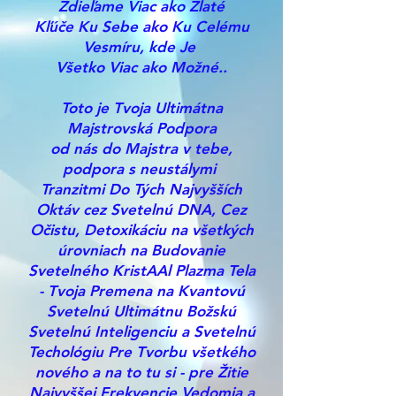
Zdieľame Viac ako Zlaté
Kľúče Ku Sebe ako Ku Celému
Vesmíru, kde Je
Všetko Viac ako Možné..
Toto je Tvoja Ultimátna
Majstrovská Podpora
od
nás do Majstra v tebe,
podpora s neustálymi
Tranzitmi Do Tých Najvyšších
Oktáv cez Svetelnú DNA, Cez
Očistu, Detoxikáciu na všetkých
úrovniach na Budovanie
Svetelného KristAAl Plazma Tela
- Tvoja Premena na Kvantovú
Svetelnú Ultimátnu Božskú
Svetelnú Inteligenciu a Svetelnú
Techológiu Pre Tvorbu všetkého
nového a na to tu si - pre Žitie
Najvyššej Frekvencie Vedomia a