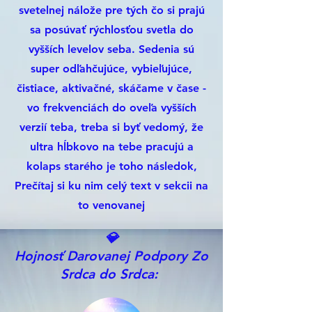
svetelnej nálože pre tých čo si prajú
sa posúvať rýchlosťou svetla do
vyšších levelov seba. Sedenia sú
super odľahčujúce, vybieľujúce,
čistiace, aktivačné, skáčame v čase -
vo frekvenciách do oveľa vyšších
verzií teba, treba si byť vedomý, že
ultra hĺbkovo na tebe pracujú a
kolaps starého je toho následok,
Prečítaj si ku nim celý text v sekcii na
to venovanej
💎
Hojnosť Darovanej Podpory Zo
Srdca do Srdca: