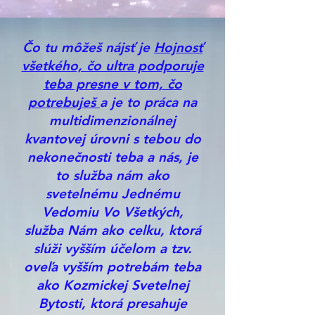
Čo tu môžeš nájsť je
Hojnosť
všetkého, čo ultra podporuje
teba presne v tom, čo
potrebuješ
a je to práca na
multidimenzionálnej
kvantovej úrovni s tebou do
nekonečnosti teba a nás, je
to služba nám ako
svetelnému Jednému
Vedomiu Vo Všetkých,
služba Nám ako celku, ktorá
slúži vyšším účelom a tzv.
oveľa vyšším potrebám teba
ako Kozmickej Svetelnej
Bytosti, ktorá presahuje