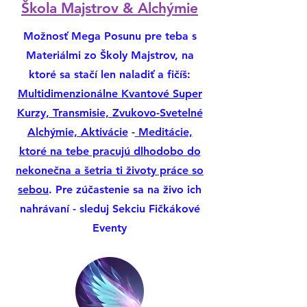
​Škola Majstrov & Alchýmie
Možnosť Mega Posunu pre teba s
Materiálmi zo Školy Majstrov, na
ktoré sa stačí len naladiť a fičíš:
Multidimenzionálne Kvantové Super
Kurzy, Transmisie, Zvukovo-Svetelné
Alchýmie, Aktivácie
-
Meditácie,
ktoré na tebe pracujú dlhodobo do
nekonečna a šetria ti životy práce so
sebou
. Pre zúčastenie sa na živo ich
nahrávaní - sleduj Sekciu Fičkákové
Eventy