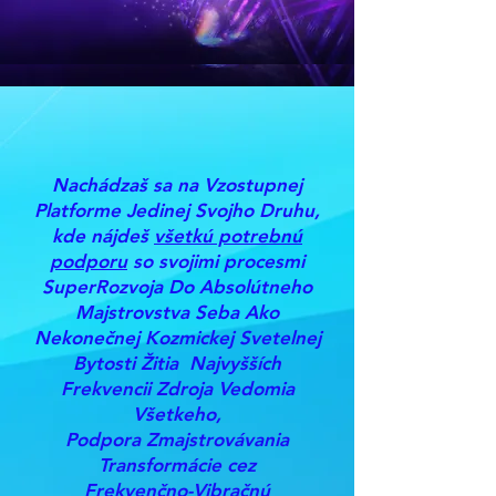
Nachádzaš sa na Vzostupnej
Platforme Jedinej Svojho Druhu,
kde nájdeš
všetkú potrebnú
podporu
so svojimi procesmi
SuperRozvoja Do Absolútneho
Majstrovstva Seba Ako
Nekonečnej Kozmickej Svetelnej
Bytosti Žitia Najvyšších
Frekvencii Zdroja Vedomia
Všetkeho,
Podpora Zmajstrovávania
Transformácie cez
Frekvenčno-Vibračnú