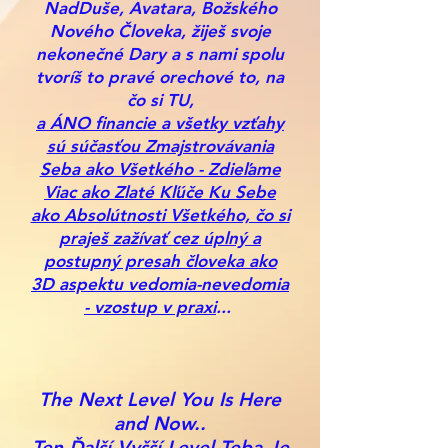
NadDuše, Avatara, Božského
Nového Človeka, žiješ svoje
nekonečné Dary a s nami spolu
tvoríš to pravé orechové to, na
čo si TU,
a ÁNO financie a všetky vzťahy
sú súčasťou Zmajstrovávania
Seba ako Všetkého - Zdieľame
Viac ako Zlaté Kľúče Ku Sebe
ako Absolútnosti Všetkého, čo si
praješ zažívať cez úplný a
postupný presah človeka ako
3D aspektu vedomia-nevedomia
- vzostup v praxi
...
The Next Level You Is Here
and Now..
Ten Ďalší Vyšší Level Teba Je