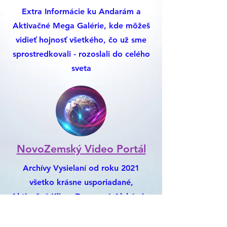
Extra Informácie ku Andarám a
Aktivačné Mega Galérie, kde môžeš
vidieť hojnosť všetkého, čo už sme
sprostredkovali - rozoslali do celého
sveta
NovoZemský Video Portál
Archívy Vysielaní od roku 2021
všetko krásne usporiadané,
Aktivačné Klipy, Darovaná Alchýmia,
Nemusíš chodiť na Youtube, Je to
Všetko Tu :)