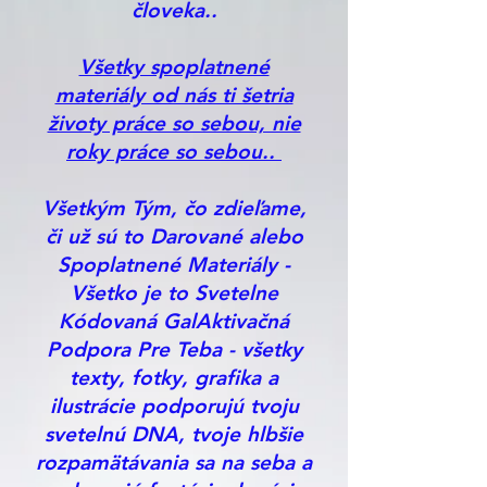
človeka..
Všetky spoplatnené
materiály od nás ti šetria
životy práce so sebou, nie
roky práce so sebou..
Všetkým Tým, čo zdieľame,
či už sú to Darované alebo
Spoplatnené Materiály -
Všetko je to Svetelne
Kódovaná GalAktivačná
Podpora Pre Teba - všetky
texty, fotky, grafika a
ilustrácie podporujú tvoju
svetelnú DNA, tvoje hlbšie
rozpamätávania sa na seba a