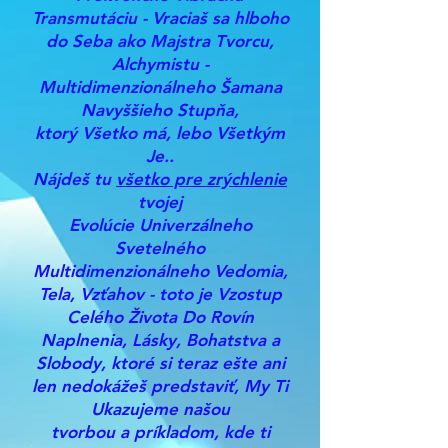
Transmutáciu - Vraciaš sa hlboho
do Seba ako Majstra Tvorcu,
Alchymistu -
Multidimenzionálneho Šamana
Navyššieho Stupňa,
ktorý Všetko má, lebo Všetkým
Je..
Nájdeš tu
všetko pre zrýchlenie
tvojej
Evolúcie Univerzálneho
Svetelného
Multidimenzionálneho Vedomia,
Tela, Vzťahov - toto je Vzostup
Celého Života Do Rovín
Naplnenia, Lásky, Bohatstva a
Slobody, ktoré si teraz ešte ani
len nedokážeš predstaviť, My Ti
Ukazujeme našou
tvorbou a príkladom, kde ti