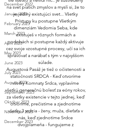
vie všetko a nevidí nič.. je sústredený 
December 2022
na svet piatich zmyslov a myslí si, že to 
January 2023
je jediný existujúci svet... Všetky 
Prístupy ku postupne Všetkým 
February 2023
dimenziám Vedomia Seba, kde 
March 2023
existuješ v rôznych formách a 
podobách si postupne každý aktivuje 
April 2023
cez svoje vzostupné procesy, učí sa ich 
May 2023
spravovať a narábať s tým v najvyššom 
súlade. 
June 2023
Augustová Pasáž je tiež o očistenosti a 
July 2023
statočnosti SRDCA - Keď otvoríme 
August 2023
všetky Komnaty Srdca, vyplavíme 
všetkú generečnú bolesť za eóny rokov, 
September 2023
za všetky existencie v tejto jednej, keď 
Október 2023
otvoríme, prečistíme a zjednotíme 
všetky 3 srdcia - ženy, muža, dieťaťa v 
November 2023
nás, keď zjednotíme Srdce 
December 2023
dvojplameňa - fungujeme z 