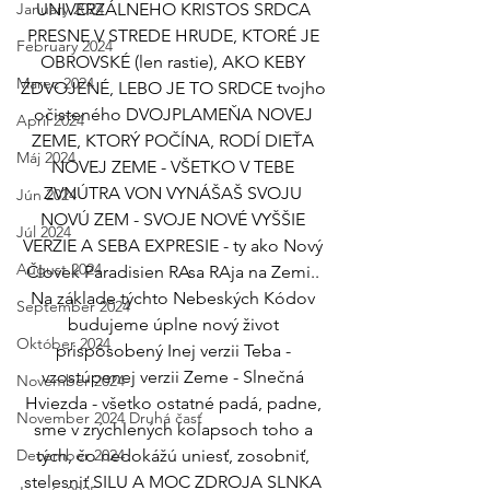
January 2024
UNIVERZÁLNEHO KRISTOS SRDCA 
PRESNE V STREDE HRUDE, KTORÉ JE 
February 2024
OBROVSKÉ (len rastie), AKO KEBY 
Marec 2024
ZDVOJENÉ, LEBO JE TO SRDCE tvojho 
očisteného DVOJPLAMEŇA NOVEJ 
April 2024
ZEME, KTORÝ POČÍNA, RODÍ DIEŤA 
Máj 2024
NOVEJ ZEME - VŠETKO V TEBE 
ZVNÚTRA VON VYNÁŠAŠ SVOJU 
Jún 2024
NOVÚ ZEM - SVOJE NOVÉ VYŠŠIE 
Júl 2024
VERZIE A SEBA EXPRESIE - ty ako Nový 
August 2024
Človek Paradisien RAsa RAja na Zemi.. 
Na základe týchto Nebeských Kódov 
September 2024
budujeme úplne nový život 
Október 2024
prispôsobený Inej verzii Teba - 
vzostúpenej verzii Zeme - Slnečná 
November 2024
Hviezda - všetko ostatné padá, padne, 
November 2024 Druhá časť
sme v zrýchlených kolapsoch toho a 
December 2024
tých, čo nedokážú uniesť, zosobniť, 
stelesniť SILU A MOC ZDROJA SLNKA 