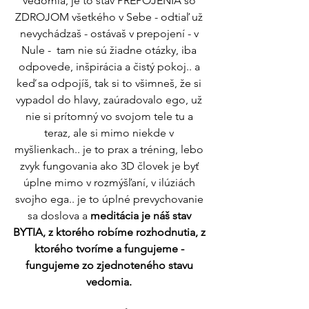
vedomia, je to stav PREPOJENIA so 
ZDROJOM všetkého v Sebe - odtiaľ už 
nevychádzaš - ostávaš v prepojení - v 
Nule -  tam nie sú žiadne otázky, iba 
odpovede, inšpirácia a čistý pokoj.. a 
keď sa odpojíš, tak si to všimneš, že si 
vypadol do hlavy, zaúradovalo ego, už 
nie si prítomný vo svojom tele tu a 
teraz, ale si mimo niekde v 
myšlienkach.. je to prax a tréning, lebo 
zvyk fungovania ako 3D človek je byť 
úplne mimo v rozmýšľaní, v ilúziách 
svojho ega.. je to úplné prevychovanie 
sa doslova a 
meditácia je náš stav 
BYTIA, z ktorého robíme rozhodnutia, z 
ktorého tvoríme a fungujeme - 
fungujeme zo zjednoteného stavu 
vedomia. 