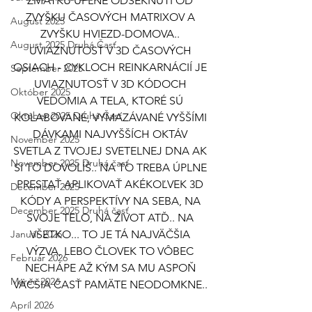
ZMÄTKU ÚPLNE ODSEKNUTÍ OD 
ZVYŠKU ČASOVÝCH MATRIXOV A 
August 2025
ZVYŠKU HVIEZD-DOMOVA.. 
August 2025 Druhá Časť
UVIAZNUTOSŤ V 3D ČASOVÝCH 
OSIACH - CYKLOCH REINKARNÁCIÍ JE 
September 2025
UVIAZNUTOSŤ V 3D KÓDOCH 
Október 2025
VEDOMIA A TELA, KTORÉ SÚ 
Október 2025 Druhá Časť
KOLABOVANÉ, VYMAZÁVANÉ VYŠŠÍMI 
DÁVKAMI NAJVYŠŠÍCH OKTÁV 
November 2025
SVETLA Z TVOJEJ SVETELNEJ DNA AK 
November 2025 Druhá časť
SI TO DOVOLÍŠ.. NA TO TREBA ÚPLNE 
PRESTAŤ APLIKOVAŤ AKÉKOĽVEK 3D 
December 2025
KÓDY A PERSPEKTÍVY NA SEBA, NA 
December 2025 Druhá časť
SVOJE TELO, NA ŽIVOT ATĎ.. NA 
Január 2026
VŠETKO... TO JE TÁ NAJVÄČŠIA 
VÝZVA, LEBO ČLOVEK TO VÔBEC 
Február 2026
NECHÁPE AŽ KÝM SA MU ASPOŇ 
Marec 2026
VÄČŠIA ČASŤ PAMÄTE NEODOMKNE.. 
Apríl 2026