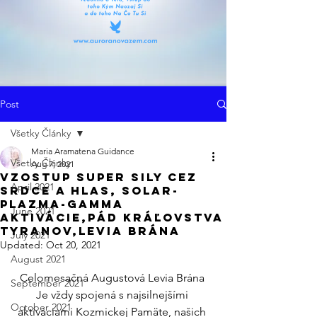
Post
Všetky Články
Maria Aramatena Guidance
Všetky Články
Aug 7, 2021
Vzostup Super Sily cez
April 2021
Srdce a Hlas, SolAR-
Plazma-Gamma
June 2021
Aktivácie,Pád Kráľovstva
Tyranov,Levia Brána
July 2021
Updated:
Oct 20, 2021
August 2021
Celomesačná Augustová Levia Brána 
September 2021
Je vždy spojená s najsilnejšími 
October 2021
aktiváciami Kozmickej Pamäte, našich 