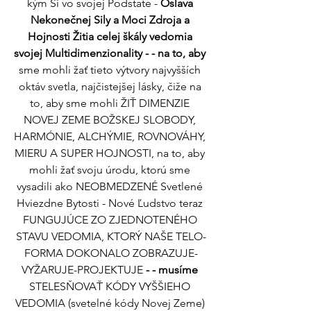
kým Si vo svojej Podstate -
 Oslava 
Nekonečnej Sily a Moci Zdroja a 
Hojnosti Žitia celej škály vedomia 
svojej Multidimenzionality - - na to, aby 
sme mohli žať tieto výtvory najvyšších 
oktáv svetla, najčistejšej lásky, čiže na 
to, aby sme mohli ŽIŤ DIMENZIE 
NOVEJ ZEME BOŽSKEJ SLOBODY, 
HARMÓNIE, ALCHÝMIE, ROVNOVÁHY, 
MIERU A SUPER HOJNOSTI, na to, aby 
mohli žať svoju úrodu, ktorú sme 
vysadili ako NEOBMEDZENÉ Svetlené 
Hviezdne Bytosti - Nové Ľudstvo teraz 
FUNGUJÚCE ZO ZJEDNOTENÉHO 
STAVU VEDOMIA, KTORÝ NAŠE TELO-
FORMA DOKONALO ZOBRAZUJE-
VYŽARUJE-PROJEKTUJE 
- - musíme 
STELESŇOVAŤ KÓDY VYŠŠIEHO 
VEDOMIA (svetelné kódy Novej Zeme) 