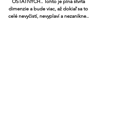
OSTATNÝCH.. Tohto je plná štvrtá 
dimenzie a bude viac, až dokiaľ sa to 
celé nevyčistí, nevyplaví a nezanikne.. 
Posledný Júlový týždeň sme si prešli 