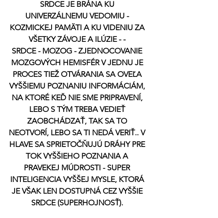
SRDCE JE BRÁNA KU 
UNIVERZÁLNEMU VEDOMIU - 
KOZMICKEJ PAMÄTI A KU VIDENIU ZA 
VŠETKY ZÁVOJE A ILÚZIE - - 
SRDCE - MOZOG - ZJEDNOCOVANIE 
MOZGOVÝCH HEMISFÉR V JEDNU JE 
PROCES TIEŽ OTVÁRANIA SA OVEĽA 
VYŠŠIEMU POZNANIU INFORMÁCIÁM, 
NA KTORÉ KEĎ NIE SME PRIPRAVENÍ, 
LEBO S TÝM TREBA VEDIEŤ 
ZAOBCHÁDZAŤ, TAK SA TO 
NEOTVORÍ, LEBO SA TI NEDÁ VERIŤ.. V 
HLAVE SA SPRIETOČŇUJÚ DRÁHY PRE 
TOK VYŠŠIEHO POZNANIA A 
PRAVEKEJ MÚDROSTI - SUPER 
INTELIGENCIA VYŠŠEJ MYSLE, KTORÁ 
JE VŠAK LEN DOSTUPNÁ CEZ VYŠŠIE 
SRDCE (SUPERHOJNOSŤ). 