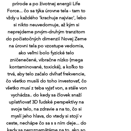
prírode a po životnej energii Life 
Force... čo sa týka úrovne tela - tam to 
vždy u každého 'krachuje najviac', lebo 
si nikto neuvedomuje, až kým si 
neprejdeme prvým-druhým tranzitom 
do počiatočných dimenzií Novej Zeme 
na úrovni tela po vzostupe vedomia, 
ako veľmi bolo fyzické telo 
zničenečené, vibračne nízko (mega 
kontaminované, toxické), a koľko to 
trvá, aby telo začalo dvíhať frekvencie, 
čo všetko musíš do toho investovať, čo 
všetko musí z teba vyjsť von, a stále von 
vychádza.. do kedy sa človek snaží 
uplatňovať 3D ľudské perspektívy na 
svoje telo, na zdravie a na to, čo si 
myslí jeho hlava, do vtedy si stojí v 
ceste, nechápe čo sa s s ním deje... do 
kedy sa nerozpamätáme na to, ako so 