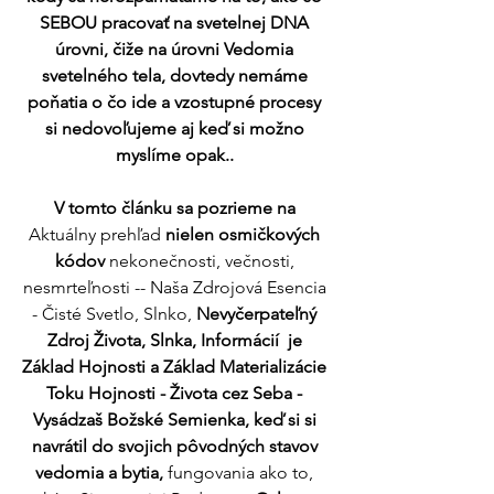
SEBOU pracovať na svetelnej DNA 
úrovni, čiže na úrovni Vedomia 
svetelného tela, dovtedy nemáme 
poňatia o čo ide a vzostupné procesy 
si nedovoľujeme aj keď si možno 
myslíme opak.. 
V tomto článku sa pozrieme na 
Aktuálny prehľad 
nielen osmičkových 
kódov
 nekonečnosti, večnosti, 
nesmrteľnosti -- Naša Zdrojová Esencia 
- Čisté Svetlo, Slnko, 
Nevyčerpateľný 
Zdroj Života, Slnka, Informácií  je 
Základ Hojnosti a Základ Materializácie 
Toku Hojnosti - Života cez Seba - 
Vysádzaš Božské Semienka, keď si si 
navrátil do svojich pôvodných stavov 
vedomia a bytia, 
fungovania ako to, 