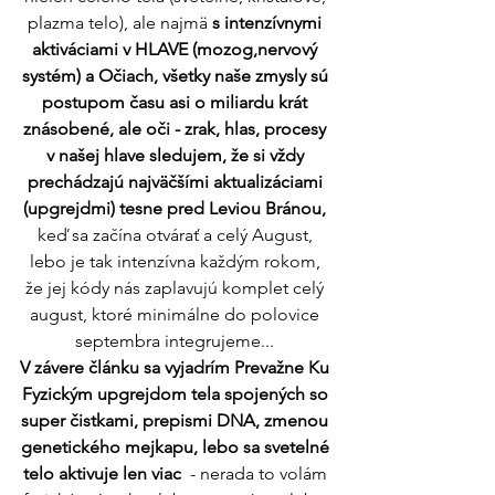
plazma telo), ale najmä 
s intenzívnymi 
aktiváciami v HLAVE (mozog,nervový 
systém) a Očiach, všetky naše zmysly sú 
postupom času asi o miliardu krát 
znásobené, ale oči - zrak, hlas, procesy 
v našej hlave sledujem, že si vždy 
prechádzajú najväčšími aktualizáciami 
(upgrejdmi) tesne pred Leviou Bránou, 
keď sa začína otvárať a celý August, 
lebo je tak intenzívna každým rokom, 
že jej kódy nás zaplavujú komplet celý 
august, ktoré minimálne do polovice 
septembra integrujeme... 
V závere článku sa vyjadrím Prevažne Ku 
Fyzickým upgrejdom tela spojených so 
super čistkami, prepismi DNA, zmenou 
genetického mejkapu, lebo sa svetelné 
telo aktivuje len viac  
- nerada to volám 