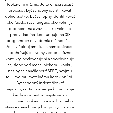
lepkavými niťami.. Je to dlhšia súčasť 
procesov byť schopný identifikovať 
úplne všetko, byť schopný identifikovať 
ako ľudská rasa funguje, ako veľmi je 
podmienená a závislá, ako veľmi je 
predvídateľná, keď funguje na 3D 
programoch nevedomia nič netušiac, 
že je v úplnej amnézii a námesačnosti 
odohrávajúc si vojny v sebe a rôzne 
konflikty, nedôveruje si a spochybňuje 
sa, slepo verí radšej niekomu vonku, 
než by sa naučila veriť SEBE, svojmu 
telu, svojmu svetelnému lídrovi vnútri.. 
Byť schopný indentifikovať 
najmä to, čo tvoja energia komunikuje 
každý moment je majstrovstvo 
prítomného okamihu a meditačného 
stavu expandovaných - vysokých stavov 