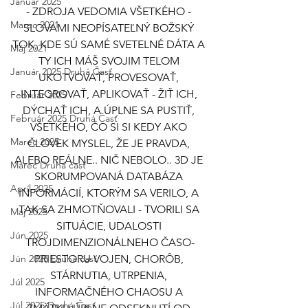
Január 2025
- ZDROJA VEDOMIA VŠETKÉHO - 
Marec 2021
SLOVAMI NEOPÍSATEĽNÝ BOŽSKÝ 
TOK, KDE SÚ SAMÉ SVETELNÉ DÁTA A 
Máj 2021
TY ICH MÁŠ SVOJIM TELOM 
Január 2025 Druhá Časť
UKOTVOVAŤ, PROVESOVAŤ, 
INTEGROVAŤ, APLIKOVAŤ - ŽIŤ ICH, 
Február 2025
DÝCHAŤ ICH, A ÚPLNE SA PUSTIŤ, 
Február 2025 Druhá Časť
VŠETKÉHO, ČO SI SI KEDY AKO 
Marec 2025
ČLOVEK MYSLEL, ŽE JE PRAVDA, 
ALEBO REÁLNE.. NIČ NEBOLO.. 3D JE 
Marec Druhá časť
SKORUMPOVANÁ DATABÁZA 
Apríl 2025
INFORMÁCIÍ, KTORÝM SA VERILO, A 
TAK SA ZHMOTŇOVALI - TVORILI SA 
Máj 2025
SITUÁCIE, UDALOSTI 
Jún 2025
TROJDIMENZIONÁLNEHO ČASO-
Jún 2025 Druhá časť
PRIESTORU VOJEN, CHORÔB, 
STÁRNUTIA, UTRPENIA, 
Júl 2025
INFORMAČNÉHO CHAOSU A 
Júl 2025 Druhá Časť