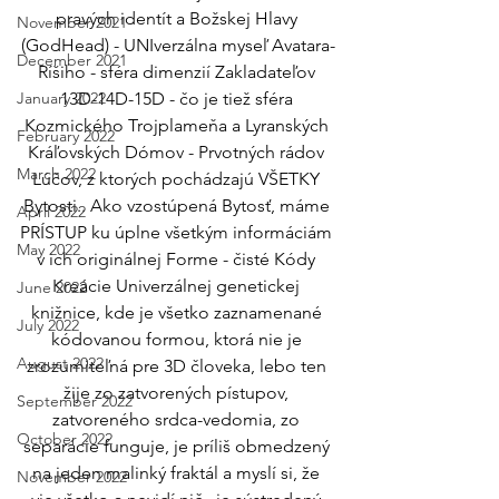
pravých identít a Božskej Hlavy 
November 2021
(GodHead) - UNIverzálna myseľ Avatara-
December 2021
Ríšiho - sféra dimenzií Zakladateľov 
January 2022
13D-14D-15D - čo je tiež sféra 
Kozmického Trojplameňa a Lyranských 
February 2022
Kráľovských Dómov - Prvotných rádov 
March 2022
Lúčov, z ktorých pochádzajú VŠETKY 
Bytosti.. Ako vzostúpená Bytosť, máme 
April 2022
PRÍSTUP ku úplne všetkým informáciám 
May 2022
v ich originálnej Forme - čisté Kódy 
Kreácie Univerzálnej genetickej 
June 2022
knižnice, kde je všetko zaznamenané 
July 2022
kódovanou formou, ktorá nie je 
August 2022
zrozumiteľná pre 3D človeka, lebo ten 
žije zo zatvorených pístupov, 
September 2022
zatvoreného srdca-vedomia, zo 
October 2022
separácie funguje, je príliš obmedzený 
na jeden malinký fraktál a myslí si, že 
November 2022