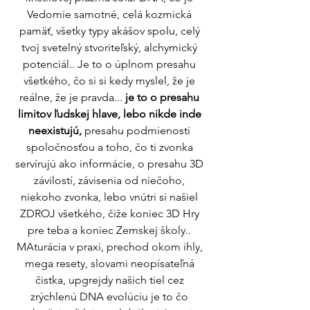
Vedomie samotné, celá kozmická 
pamäť, všetky typy akášov spolu, celý 
tvoj svetelný stvoriteľský, alchymický 
potenciál.. Je to o úplnom presahu 
všetkého, čo si si kedy myslel, že je 
reálne, že je pravda... 
je to o presahu 
limitov ľudskej hlave, lebo nikde inde 
neexistujú,
 presahu podmienosti 
spoločnosťou a toho, čo ti zvonka 
servírujú ako informácie, o presahu 3D 
závilostí, závisenia od niečoho, 
niekoho zvonka, lebo vnútri si našiel 
ZDROJ všetkého, čiže koniec 3D Hry 
pre teba a koniec Zemskej školy.. 
MAturácia v praxi, prechod okom ihly, 
mega resety, slovami neopísateľná 
čistka, upgrejdy našich tiel cez 
zrýchlenú DNA evolúciu je to čo 