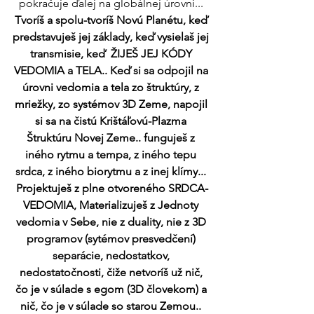
pokračuje ďalej na globálnej úrovni... 
Tvoríš a spolu-tvoríš Novú Planétu, keď 
predstavuješ jej základy, keď vysielaš jej 
transmisie, keď  ŽIJEŠ JEJ KÓDY 
VEDOMIA a TELA.. Keď si sa odpojil na 
úrovni vedomia a tela zo štruktúry, z 
mriežky, zo systémov 3D Zeme, napojil 
si sa na čistú Krištáľovú-Plazma 
Štruktúru Novej Zeme.. funguješ z 
iného rytmu a tempa, z iného tepu 
srdca, z iného biorytmu a z inej klímy... 
Projektuješ z plne otvoreného SRDCA-
VEDOMIA, Materializuješ z Jednoty 
vedomia v Sebe, nie z duality, nie z 3D 
programov (sytémov presvedčení) 
separácie, nedostatkov, 
nedostatočnosti, čiže netvoríš už nič, 
čo je v súlade s egom (3D človekom) a 
nič, čo je v súlade so starou Zemou.. 