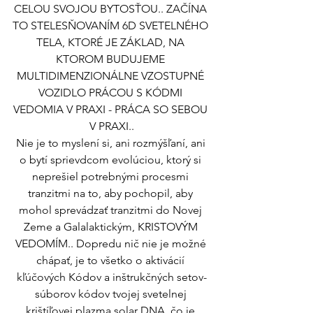
CELOU SVOJOU BYTOSŤOU.. ZAČÍNA 
TO STELESŇOVANÍM 6D SVETELNÉHO 
TELA, KTORÉ JE ZÁKLAD, NA 
KTOROM BUDUJEME 
MULTIDIMENZIONÁLNE VZOSTUPNÉ 
VOZIDLO PRÁCOU S KÓDMI 
VEDOMIA V PRAXI - PRÁCA SO SEBOU 
V PRAXI..
Nie je to myslení si, ani rozmýšľaní, ani 
o bytí sprievdcom evolúciou, ktorý si 
neprešiel potrebnými procesmi 
tranzitmi na to, aby pochopil, aby 
mohol sprevádzať tranzitmi do Novej 
Zeme a Galalaktickým, KRISTOVÝM 
VEDOMÍM.. Dopredu nič nie je možné 
chápať, je to všetko o aktivácií 
kľúčových Kódov a inštrukčných setov-
súborov kódov tvojej svetelnej 
krištíľovej plazma solar DNA, čo je 