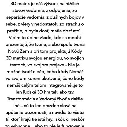
3D matrix je náš výtvor z najnižších 
stavov vedomia, z odpojenia, zo 
separácie vedomia, z duálnych bojov v 
sebe, z viery v nedostatok, zo strachu o 
prežitie, o bytia dosť, matia dosť atď... 
Vidím to úplne všade, kde sa mnohí 
prezentujú, že tvoria, alebo spolu tvoria 
Novú Zem a pri tom projektujú Kódy 
3D matrixu svojou energiou, vo svojich 
textoch, vo svojom prejave - Nie je 
možné tvoriť niečo, čoho kódy Nemáš 
vo svojom koreni ukotvené, čoho kódy 
nemáš celým telom integrované..je to 
len ľudská 3D hra tak, ako tzv. 
Transformácia a Vedomý živoť a ďalšie 
iné... sú to len prázdne slová na 
upútanie pozornosti, a nevidia to všetci 
tí, ktorí hrajú tie isté hry.. skôr, či neskôr 
to vybuchne.. lebo to nie je fungovanie 