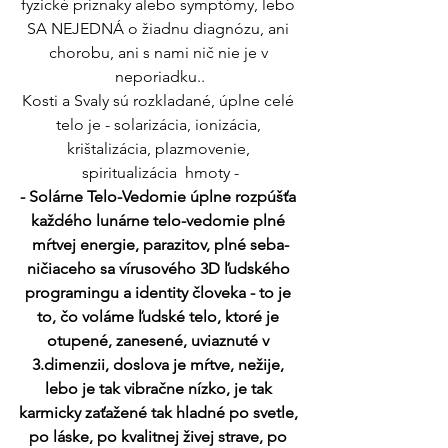
fyzické príznaky alebo symptómy, lebo 
SA NEJEDNÁ o žiadnu diagnózu, ani 
chorobu, ani s nami nič nie je v 
neporiadku..
Kosti a Svaly sú rozkladané, úplne celé 
telo je - solarizácia, ionizácia, 
krištalizácia, plazmovenie, 
spiritualizácia  hmoty -
- Solárne Telo-Vedomie úplne rozpúšťa 
každého lunárne telo-vedomie plné 
mŕtvej energie, parazitov, plné seba-
ničiaceho sa vírusového 3D ľudského 
programingu a identity človeka - to je 
to, čo voláme ľudské telo, ktoré je 
otupené, zanesené, uviaznuté v 
3.dimenzii, doslova je mŕtve, nežije, 
lebo je tak vibračne nízko, je tak 
karmicky zaťažené tak hladné po svetle, 
po láske, po kvalitnej živej strave, po 