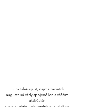
Jún-Júl-August, najmä začiatok 
augusta sú vždy spojené len s väčšími 
aktiváciámi
nielen celého tela (svetelné, krištáľové, 