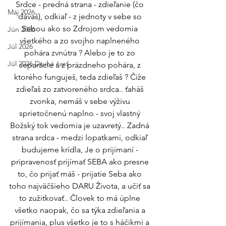
Srdce - predná strana - zdieľanie (čo 
Máj 2026
dávaš), odkiaľ - z jednoty v sebe so 
Sebou ako so Zdrojom vedomia 
Jún 2026
všetkého a zo svojho naplneného 
Júl 2026
pohára zvnútra ? Alebo je to zo 
Júl 2026 Druhá časť
separácie a z prázdneho pohára, z 
ktorého funguješ, teda zdieľaš ? Čiže 
zdieľaš zo zatvoreného srdca.. ťaháš 
zvonka, nemáš v sebe výživu 
sprietočnenú naplno - svoj vlastný 
Božský tok vedomia je uzavretý.. Zadná 
strana srdca - medzi lopatkami, odkiaľ 
budujeme krídla, Je o prijímaní - 
pripravenosť prijímať SEBA ako presne 
to, čo prijať máš - prijatie Seba ako 
toho najväčšieho DARU Života, a učiť sa 
to zužitkovať.. Človek to má úplne 
všetko naopak, čo sa týka zdieľania a 
prijímania, plus všetko je to s háčikmi a 