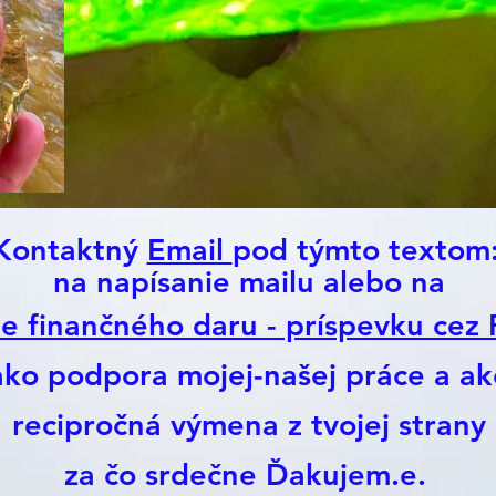
Kontaktný
Email
pod týmto textom
na napísanie mailu alebo na
ie finančného daru - príspevku cez
ako podpora mojej-našej práce a ak
recipročná výmena z tvojej strany
za čo srdečne Ďakujem.e.