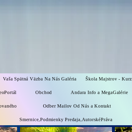
Vaša Spätná Väzba Na Nás Galéria
Škola Majstrov - Kur
eoPortál
Obchod
Andara Info a MegaGalérie
kovaného
Odber Mailov Od Nás a Kontakt
Smernice,Podmienky Predaja,AutorskéPráva