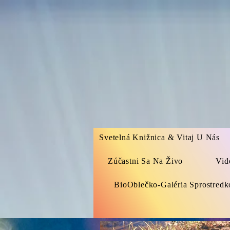
Svetelná Knižnica & Vitaj U Nás
Zúčastni Sa Na Živo
Vid
BioOblečko-Galéria Sprostred