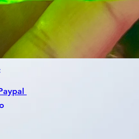
:
 Paypal
o