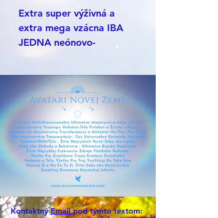
Extra super výživná a
extra mega vzácna IBA
JEDNA neónovo-
Smaragdová PraPrvotná
Materinská PraMatka
ANdara Nultej generácie
v jej dočasnom prívesku
aj s retiazkou. Čisté
srdce/ lono nekonečného
kozmu / vesmíru bez
konca a začiatku - čistý
domov 💚 Je to
Praprvotná PraMAtka
ANdaRA Nultej Generácie
Kontaktný
Email
pod týmto textom:
Ultimátne Zlaté Étery