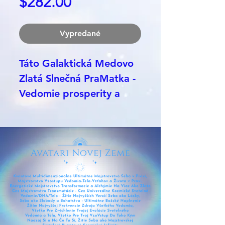
Price
$282.00
Vypredané
Táto Galaktická Medovo
Zlatá Slnečná PraMatka -
Vedomie prosperity a
alchymie na zlato je v
prsteni z bronzového
vlákna, je opracovaná a
zdieľa tak iné transmisie,
pracuje najmä s druhým a
tretím centrom v tele na
úplnej inej úrovni - nové
lono a nový solAR plexus