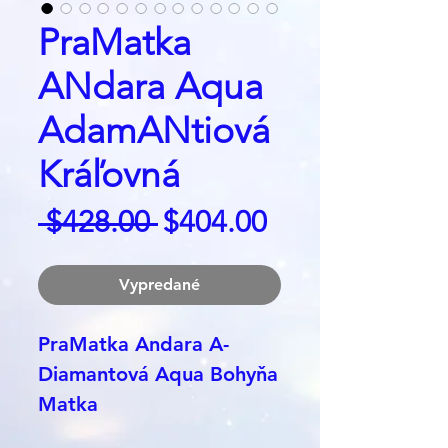
PraMatka
ANdara Aqua
AdamANtiová
Kráľovná
Regular
Sale
 $428.00 
$404.00
Price
Price
Vypredané
PraMatka Andara A-
Diamantová Aqua Bohyňa
Matka
- Jeden z najmocnejšich