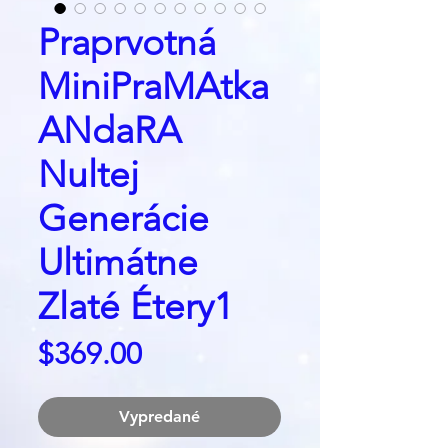
Praprvotná
MiniPraMAtka
ANdaRA
Nultej
Generácie
Ultimátne
Zlaté Étery1
Price
$369.00
Vypredané