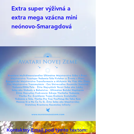
Extra super výživná a
extra mega vzácna mini
neónovo-Smaragdová
PraPrvotná Materinská
PraMatka ANdara Nultej
generácie v jej vajíčku,
odkiaľ si ju môžeš vybrať
a vložiť. Týchto
smaragdovo-neónových
plných Zlatých éterov je
malinké množstvo, toto
sú jedny z posledných,
ktoré sú a budú
zdieľané..Čisté srdce/
Kontaktný
Email
pod týmto textom: