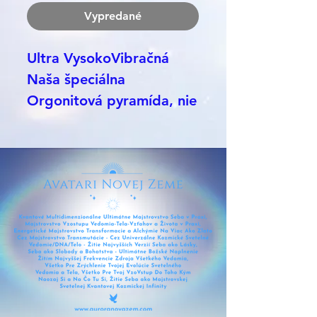
Vypredané
Ultra VysokoVibračná
Naša špeciálna
Orgonitová pyramída, nie
je to len tak nejaký
orgonit, je tvorený našou
alchýmiou spolu v
spolupráci s najsilnejšími
prvotnými vortexmi Zeme
- pre neutralizáciu umelej
radiacie, ktora je všade,
pre neutralizáciu nižšieho
frekvenčno-vibračného
poľa a vplyvov, pre šírenie