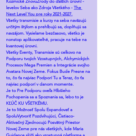
Kozmické ZnovuZrody do ďalších úrovní - 
levelov Seba ako Zdroja Všetkého - 
The 
Next Level You pre roky 2021-2027.
Všetky transmisie a kurzy na seba naväzujú 
určitým štýlom a prehlbujú sa, doplňujú sa 
navzájom. Vysielame bezčasovo, všetko je 
nonstop aplikovateľné, pracuje na tebe na 
kvantovej úrovni.
Všetky Eventy, Transmisie sú celkovo na 
Podporu tvojich Vzostupných, Alchymických 
Procesov Mega Premien a Integrácie svojho 
Avatara Novej Zeme. Fokus Bude Presne na 
to, čo ťa najviac Podporí Tu a Teraz, čo ťa 
najviac podporí v danom momente.
Je to Pre Podporu oveľa Hlbšieho 
Pochopenia sa a Spoznania sa, lebo to je 
KĽÚČ KU VŠETKÉMU.
Je to Možnosť Spolu Expandovať a 
SpoluVytvoriť Pozdvihujúci, Čistiaco-
Aktivačný Zjednocujú Posvätný Priestor 
Novej Zeme pre nás všetkých, kde Maria 
Guidance slúži ako vzostupná platforma a 