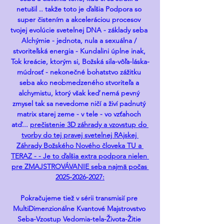
netušil .. takže toto je ďalšia Podpora so 
super čistením a akceleráciou procesov 
tvojej evolúcie svetelnej DNA - základy seba 
Alchýmie - jednota, nula a sexuálna / 
stvoriteľská energia - Kundalini úplne inak, 
Tok kreácie, ktorým si, Božská sila-vôľa-láska-
múdrosť - nekonečné bohatstvo zážitku 
seba ako neobmedzeného stvoriteľa a 
alchymistu, ktorý však keď nemá pevný 
zmysel tak sa nevedome ničí a živí padnutý 
matrix starej zeme - v tele - vo vzťahoch 
atď... 
prečistenie 3D záhrady a vzovstup do 
tvorby do tej pravej svetelnej RAjskej 
Záhrady Božského Nového človeka TU a 
TERAZ - - Je to ďalšia extra podpora nielen 
pre ZMAJSTROVÁVANIE seba najmä počas 
2025-2026-2027:
Pokračujeme tiež v sérii transmisií pre 
MultiDimenzionálne Kvantové Majstrovstvo 
Seba-Vzostup Vedomia-tela-Života-Žitie 