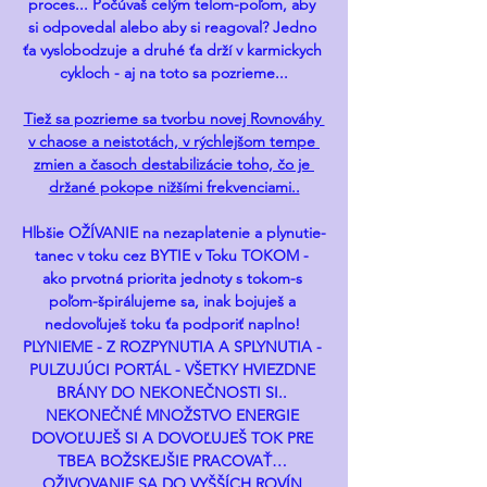
proces... Počúvaš celým telom-poľom, aby 
si odpovedal alebo aby si reagoval? Jedno 
ťa vyslobodzuje a druhé ťa drží v karmickych 
cykloch - aj na toto sa pozrieme...
Tiež sa pozrieme sa tvorbu novej Rovnováhy 
v chaose a neistotách, v rýchlejšom tempe 
zmien a časoch destabilizácie toho, čo je 
držané pokope nižšími frekvenciami..
Hlbšie OŽÍVANIE na nezaplatenie a plynutie-
tanec v toku cez BYTIE v Toku TOKOM - 
ako prvotná priorita jednoty s tokom-s 
poľom-špirálujeme sa, inak bojuješ a 
nedovoľuješ toku ťa podporiť naplno! 
PLYNIEME - Z ROZPYNUTIA A SPLYNUTIA - 
PULZUJÚCI PORTÁL - VŠETKY HVIEZDNE 
BRÁNY DO NEKONEČNOSTI SI.. 
NEKONEČNÉ MNOŽSTVO ENERGIE 
DOVOĽUJEŠ SI A DOVOĽUJEŠ TOK PRE 
TBEA BOŽSKEJŠIE PRACOVAŤ… 
OŽIVOVANIE SA DO VYŠŠÍCH ROVÍN 