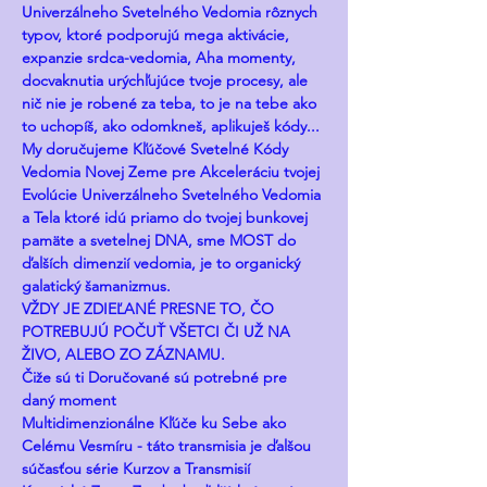
Univerzálneho Svetelného Vedomia rôznych 
typov, ktoré podporujú mega aktivácie, 
expanzie srdca-vedomia, Aha momenty, 
docvaknutia urýchľujúce tvoje procesy, ale 
nič nie je robené za teba, to je na tebe ako 
to uchopíš, ako odomkneš, aplikuješ kódy...
My doručujeme Kľúčové Svetelné Kódy 
Vedomia Novej Zeme pre Akceleráciu tvojej 
Evolúcie Univerzálneho Svetelného Vedomia 
a Tela ktoré idú priamo do tvojej bunkovej 
pamäte a svetelnej DNA, sme MOST do 
ďalších dimenzií vedomia, je to organický 
galatický šamanizmus.
VŽDY JE ZDIEĽANÉ PRESNE TO, ČO 
POTREBUJÚ POČUŤ VŠETCI ČI UŽ NA 
ŽIVO, ALEBO ZO ZÁZNAMU.
Čiže sú ti Doručované sú potrebné pre 
daný moment
Multidimenzionálne Kľúče ku Sebe ako 
Celému Vesmíru - táto transmisia je ďalšou 
súčasťou série Kurzov a Transmisií