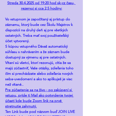
Streda 30.4.2025 od 19:20 hod sk-cz času, 
rezervuj si cca 2,5 hodiny:
Vo vstupnom je započítaný aj prístup do 
záznamu, ktorý bude cez Školu Majstrov k 
dispozícii na druhý deň aj pre všetkých 
ostatných. Treba mať svoj používateľský 
účet vytvorený.
S kúpou vstupného Dávaš automatický 
súhlasu s nahrávaním a že záznam bude 
dostupný za výmenu aj pre ostatných.
Vítaní sú všetci, ktorí rezonujú, cítia že sa 
majú zúčastniť, Vaše otázky, zdieľania toho 
čím si prechádzate alebo zdieľania nových 
seba-uvedomení a ako to aplikuješ je viac 
než vítané..
Pre zúčastenie sa na živo - po zakúpení si 
vstupu, príde ti Mail ako potvrdenie tvojej 
účasti kde bude Zoom link na prvé 
stretnutie zahrnutý.
Ten Link bude pod názvom buď JOIN LIVE 