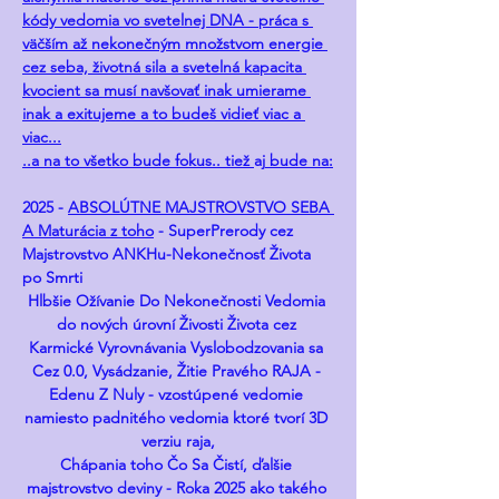
kódy vedomia vo svetelnej DNA - práca s 
väčším až nekonečným množstvom energie 
cez seba, životná sila a svetelná kapacita 
kvocient sa musí navšovať inak umierame 
inak a exitujeme a to budeš vidieť viac a 
viac...
..a na to všetko bude fokus.. tiež 
aj
 bude na:
2025 - 
ABSOLÚTNE MAJSTROVSTVO SEBA 
A Maturácia z toho
 - SuperPrerody cez 
Majstrovstvo ANKHu-Nekonečnosť Života 
po Smrti
Hlbšie Ožívanie Do Nekonečnosti Vedomia 
do nových úrovní Živosti Života cez 
Karmické Vyrovnávania Vyslobodzovania sa 
Cez 0.0, Vysádzanie, Žitie Pravého RAJA - 
Edenu Z Nuly - vzostúpené vedomie 
namiesto padnitého vedomia ktoré tvorí 3D 
verziu raja,
Chápania toho Čo Sa Čistí, ďalšie 
majstrovstvo deviny - Roka 2025 ako takého 