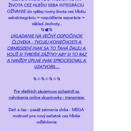
ŽIVOTA CEZ HLBŠIU SEBA INTEGRÁCIU 
OŽÍVANIE do vyššej roviny života cez hlbšiu 
sebaIntegráciu = rozpúšťanie separácie = 
základ Jednoty..
🌀🕊️🌀
UKLADANIE NA VEČNÝ ODPOČINOK 
ČLOVEKA - TVOJEJ KONEČNOSTI A 
OBMEDZENÍ INAK SA TO ŤAHÁ ĎALEJ A 
VOLÍŠ SI TVRDŠIE ZÁŽITKY ABY SI TO RAZ 
A NAVŽDY ÚPLNE INAK SPROCESOVAL A 
UZATVORIL…
🌀♾️🌀♾️🌀♾️🌀
Pre všetkých záujemcov zúčastniť sa 
nahrávania online skupinovky - transmisie:
Deň a čas - pasáž zatmenia slnka - MEGA 
možnosť pre nový začiatok cez hlbšie 
odľahčenia: