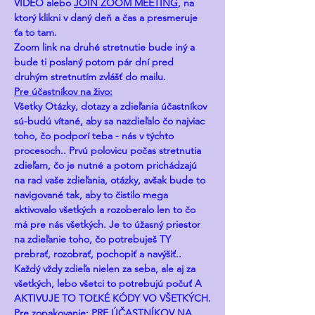
VIDEO alebo 
JOIN ZOOM MEETING
, na 
ktorý klikni v daný deň a čas a presmeruje 
ťa to tam.
Zoom link na druhé stretnutie bude iný a 
bude ti poslaný potom pár dní pred 
druhým stretnutím zvlášť do mailu.
Pre účastníkov na živo:
Všetky Otázky, dotazy a zdieľania účastníkov 
sú-budú vítané, aby sa nazdieľalo čo najviac 
toho, čo podporí teba - nás v týchto 
procesoch.. Prvú polovicu počas stretnutia 
zdieľam, čo je nutné a potom prichádzajú 
na rad vaše zdieľania, otázky, avšak bude to 
navigované tak, aby to čistilo mega 
aktivovalo všetkých a rozoberalo len to čo 
má pre nás všetkých. Je to úžasný priestor 
na zdieľanie toho, čo potrebuješ TY 
prebrať, rozobrať, pochopiť a navýšiť..
Každý vždy zdieľa nielen za seba, ale aj za 
všetkých, lebo všetci to potrebujú počuť A 
AKTIVUJE TO TOĽKÉ KÓDY VO VŠETKÝCH.
Pre zopakovanie: PRE ÚČASTNÍKOV NA 