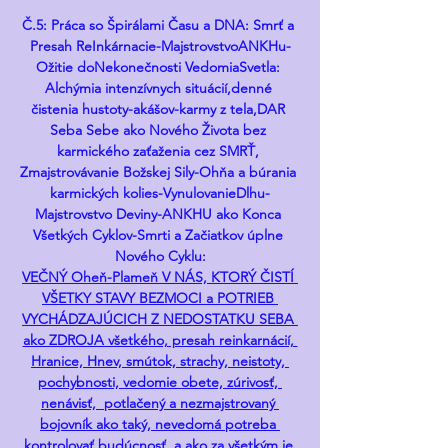
Č.5: Práca so Špirálami Času a DNA: Smrť a 
Presah ReInkárnacie-MajstrovstvoANKHu-
Ožitie doNekonečnosti VedomiaSvetla: 
Alchýmia intenzívnych situácií,denné 
čistenia hustoty-akášov-karmy z tela,DAR 
Seba Sebe ako Nového Života bez 
karmického zaťaženia cez SMRŤ, 
Zmajstrovávanie Božskej Sily-Ohňa a búrania 
karmických kolies-VynulovanieDlhu-
Majstrovstvo Deviny-ANKHU ako Konca 
Všetkých Cyklov-Smrti a Začiatkov úplne 
Nového Cyklu:
VEČNÝ Oheň-Plameň V NÁS, KTORÝ ČISTÍ 
VŠETKY STAVY BEZMOCI a POTRIEB 
VYCHÁDZAJÚCICH Z NEDOSTATKU SEBA 
ako ZDROJA všetkého, presah reinkarnácií, 
Hranice, Hnev, smútok, strachy, neistoty, 
pochybnosti, vedomie obete, zúrivosť, 
nenávisť,  potlačený a nezmajstrovaný 
bojovník ako taký, nevedomá potreba 
kontrolovať budúcnosť, a ako za všetkým je 