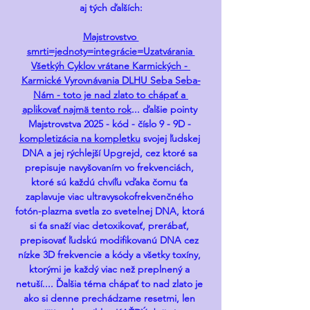
aj tých ďalších:
Majstrovstvo 
smrti=jednoty=integrácie=Uzatvárania 
Všetkýh Cyklov vrátane Karmických - 
Karmické Vyrovnávania DLHU Seba Seba-
Nám - toto je nad zlato to chápať a 
aplikovať najmä tento rok
... ďalšie pointy 
Majstrovstva 2025 - kód - číslo 9 - 9D - 
kompletizácia na kompletku
 svojej ľudskej 
DNA a jej rýchlejší Upgrejd, cez ktoré sa 
prepisuje navyšovaním vo frekvenciách, 
ktoré sú každú chvíľu vďaka čomu ťa 
zaplavuje viac ultravysokofrekvenčného 
fotón-plazma svetla zo svetelnej DNA, ktorá 
si ťa snaží viac detoxikovať, prerábať, 
prepisovať ľudskú modifikovanú DNA cez 
nízke 3D frekvencie a kódy a všetky toxíny, 
ktorými je každý viac než preplnený a 
netuší.... Ďalšia téma chápať to nad zlato je 
ako si denne prechádzame resetmi, len 