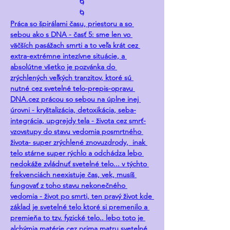
🌀
🌀
Práca so špirálami času, priestoru a so 
sebou ako s DNA - časť 5: sme len vo 
väčších pasážach smrti a to veľa krát cez 
extra-extrémne intezívne situácie, a 
absolútne všetko je pozvánka do 
zrýchlených veľkých tranzitov, ktoré sú 
nutné cez svetelné telo-prepis-opravu 
DNA.cez prácou so sebou na úplne inej 
úrovni - kryštalizácia, detoxikácia, seba-
integrácia, upgrejdy tela - života cez smrť-
vzovstupy do stavu vedomia posmrtného 
života- super zrýchlené znovuzdrody,  inak 
telo stárne super rýchlo a odchádza lebo 
nedokáže zvládnuť svetelné telo... v týchto 
frekvenciách neexistuje čas, vek, musíš 
fungovať z toho stavu nekonečného 
vedomia - život po smrti, ten pravý život kde 
základ je svetelné telo ktoré si premenilo a 
premieňa to tzv. fyzické telo.. lebo toto je 
alchýmia matérie cez prima matru svetelné 