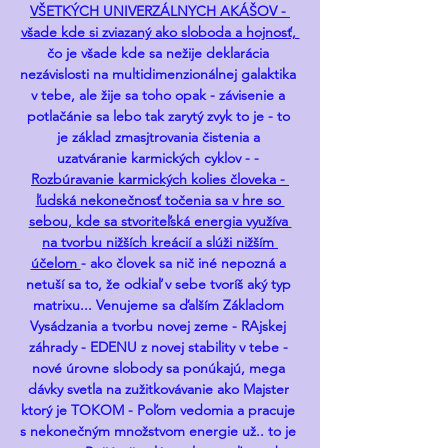
VŠETKÝCH UNIVERZÁLNYCH AKÁŠOV - 
všade kde si zviazaný ako sloboda a hojnosť, 
čo je všade kde sa nežije deklarácia 
nezávislosti na multidimenzionálnej galaktika 
v tebe, ale žije sa toho opak - závisenie a 
potlačánie sa lebo tak zarytý zvyk to je - to 
je základ zmasjtrovania čistenia a 
uzatváranie karmických cyklov - - 
Rozbúravanie karmických kolies človeka - 
ľudská nekonečnosť točenia sa v hre so 
sebou, kde sa stvoriteľská energia využíva 
na tvorbu nižších kreácií a slúži nižším 
účelom 
- ako človek sa nič iné nepozná a 
netuší sa to, že odkiaľ v sebe tvoríš aký typ 
matrixu... Venujeme sa ďalším Základom 
Vysádzania a tvorbu novej zeme - RAjskej 
záhrady - EDENU z novej stability v tebe - 
nové úrovne slobody sa ponúkajú, mega 
dávky svetla na zužitkovávanie ako Majster 
ktorý je TOKOM - Poľom vedomia a pracuje 
s nekonečným množstvom energie už.. to je 