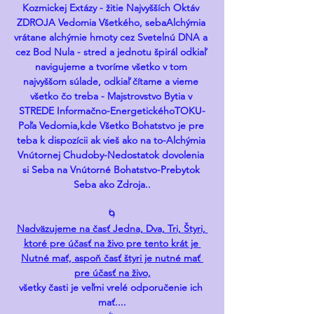
Kozmickej Extázy - žitie Najvyšších Oktáv 
ZDROJA Vedomia Všetkého, sebaAlchýmia 
vrátane alchýmie hmoty cez Svetelnú DNA a 
cez Bod Nula - stred a jednotu špirál odkiaľ 
navigujeme a tvoríme všetko v tom 
najvyššom súlade, odkiaľ čítame a vieme 
všetko čo treba - Majstrovstvo Bytia v 
STREDE Informačno-EnergetickéhoTOKU-
Poľa Vedomia,kde Všetko Bohatstvo je pre 
teba k dispozícii ak vieš ako na to-Alchýmia 
Vnútornej Chudoby-Nedostatok dovolenia 
si Seba na Vnútorné Bohatstvo-Prebytok 
Seba ako Zdroja..
🌀
Nadväzujeme na časť Jedna, Dva, Tri, Štyri, 
ktoré pre účasť na živo pre tento krát je 
Nutné mať, aspoň časť štyri je nutné mať 
pre účasť na živo,
všetky časti je veľmi vrelé odporučenie ich 
mať....