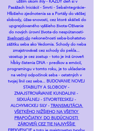
užším okom ihly - KAŽDÝ deň si v
Pasážach Iniciácií - Smrti - SebaIntegrácie-
Hlbšieho zjednotenia sa a Portály do väčšej 
slobody, úžas-snovosti, cez ktoré skáčeš do 
upgrejdovaného vyššieho života-Ožívanie 
do nových úrovní života-do nespútanosti- 
živelnosti-do
 nekonečnosti seba-bohatstvo 
zážitku seba ako Vedomia. Schody do neba 
zmajstrovávaš cez schody do pekla... 
vzostup je cez zostup - toto je iná úroveň 
hĺbky čistenia DNA - predkov a emócií, 
programingu v tomto roku, je to ukladanie 
na večný odpočinok seba - ostatných v 
tvojej línií cez seba... BUDOVANIE NOVEJ 
STABILITY A SLOBODY - 
ZMAJSTROVÁVANIE KUNDALINI - 
SEXUÁLNEJ - STVORITEĽSKEJ - 
ALCHYMICKEJ SILY - 
TRANSMUTÁCIA 
VŠETKÉHO NIŽŠIEHO NA VŠETKY 
PRAPOČIATKY, DO BUDÚCNOSTI 
ZÁROVEŇ CEZ TIE NAJVYŠŠIE 
FREKVENCIE a toto je majstrovstvo tvorby 