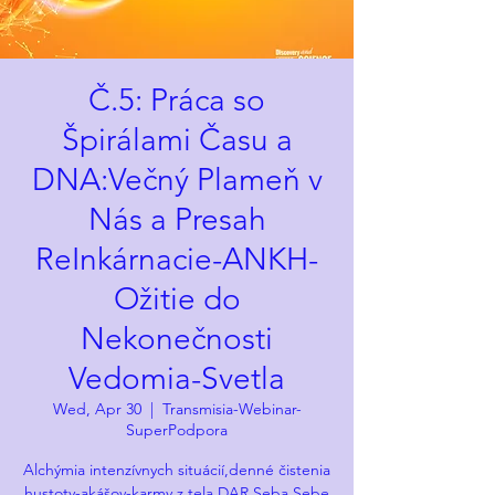
Č.5: Práca so
Špirálami Času a
DNA:Večný Plameň v
Nás a Presah
ReInkárnacie-ANKH-
Ožitie do
Nekonečnosti
Vedomia-Svetla
Wed, Apr 30
  |  
Transmisia-Webinar-
SuperPodpora
Alchýmia intenzívnych situácií,denné čistenia
hustoty-akášov-karmy z tela,DAR Seba Sebe