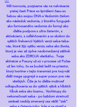
❤️‍🔥 
Milí tvorcovia, pozývame vás na nahrávanie 
piatej časti Práce so špirálami času-so 
Sebou ako svojou DNA-s Vedomím (telom 
ako následok vedomia, z ktorého funguješ-
ako formovaného vedomia do formy) ako 
ďalšia podpora s ultra čistením, s 
aktiváciami, s odľahčovaním a so skokmi do 
vyšších frekvencii Vyšších verzii seba-teba-
nás, ktoré žijú vyššiu verziu seba ako života, 
ktorý je viac až úplne neobmedzený zážitok 
seba ako ZDROJA všetkého.. Tvoje 
aktivácie a Posuny už sú v procese už Počas 
už len toho, čo sa budeš ladiť na priestor, 
ktorý tvoríme v tejto transmisii pre tvoj-náš 
ďalší mega upgrejd a super posun pre nás 
všetkých. Čiže je to ďalšia možnosť
odkapultovania sa do vyšších výšok a hlbších 
hĺbok seba ako kozmu.. VzoVstupy do 
nekonečnosti seba - po každom stretnutí 
ostávaš navždy zmenený cez väčší “zisk” 
seba a čistenia toho, kde si sa stratil a 