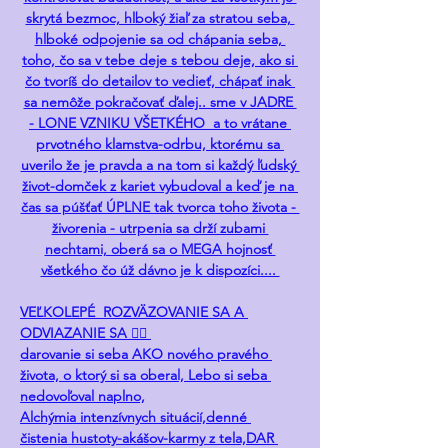
skrytá bezmoc, hlboký žiaľ za stratou seba, 
hlboké odpojenie sa od chápania seba, 
toho, čo sa v tebe deje s tebou deje, ako si 
čo tvoríš do detailov to vedieť, chápať inak 
sa nemôže pokračovať ďalej.. sme v JADRE 
- LONE VZNIKU VŠETKÉHO  a to vrátane 
prvotného klamstva-odrbu, ktorému sa 
uverilo že je pravda a na tom si každý ľudský 
život-domček z kariet vybudoval a keď je na 
čas sa púšťať ÚPLNE tak tvorca toho života - 
živorenia - utrpenia sa drží zubami 
nechtami, oberá sa o MEGA hojnosť 
všetkého čo úž dávno je k dispozíci.... 
VEĽKOLEPÉ  ROZVÄZOVANIE SA A 
ODVIAZANIE SA ❤️‍🔥 
darovanie si seba AKO nového pravého 
života, o ktorý si sa oberal, Lebo si seba 
nedovoľoval naplno,
Alchýmia intenzívnych situácií,denné 
čistenia hustoty-akášov-karmy z tela,DAR 