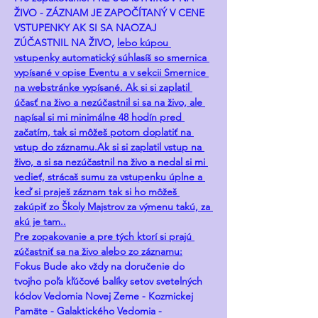
ŽIVO - ZÁZNAM JE ZAPOČÍTANÝ V CENE 
VSTUPENKY AK SI SA NAOZAJ 
ZÚČASTNIL NA ŽIVO, 
lebo kúpou 
vstupenky automatický súhlasíš so smernica 
vypísané v opise Eventu a v sekcii Smernice 
na webstránke vypísané. Ak si si zaplatil 
účasť na živo a nezúčastnil si sa na živo, ale 
napísal si mi minimálne 48 hodín pred 
začatím, tak si môžeš potom doplatiť na 
vstup do záznamu.Ak si si zaplatil vstup na 
živo, a si sa nezúčastnil na živo a nedal si mi 
vedieť, strácaš sumu za vstupenku úplne a 
keď si praješ záznam tak si ho môžeš 
zakúpiť zo Školy Majstrov za výmenu takú, za 
akú je tam..
Pre zopakovanie a pre tých ktorí si prajú 
zúčastniť sa na živo alebo zo záznamu:
Fokus Bude ako vždy na doručenie do 
tvojho poľa kľúčové balíky setov svetelných 
kódov Vedomia Novej Zeme - Kozmickej 
Pamäte - Galaktického Vedomia - 