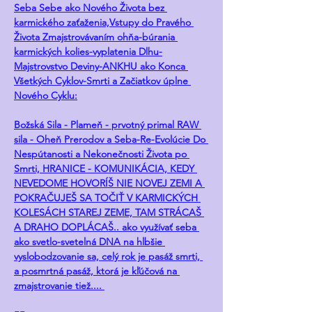
Seba Sebe ako Nového Života bez 
karmického zaťaženia,Vstupy do Pravého 
Života Zmajstrovávaním ohňa-búrania 
karmických kolies-vyplatenia Dlhu-
Majstrovstvo Deviny-ANKHU ako Konca 
Všetkých Cyklov-Smrti a Začiatkov úplne 
Nového Cyklu:
Božská Sila - Plameň - prvotný primal RAW 
sila - Oheň Prerodov a Seba-Re-Evolúcie Do 
Nespútanosti a Nekonečnosti Života po 
Smrti, HRANICE - KOMUNIKÁCIA, KEDY 
NEVEDOME HOVORÍŠ NIE NOVEJ ZEMI A 
POKRAČUJEŠ SA TOČIŤ V KARMICKÝCH 
KOLESÁCH STAREJ ZEME, TAM STRÁCAŠ 
A DRAHO DOPLÁCAŠ.. ako využívať seba 
ako svetlo-svetelná DNA na hlbšie 
vyslobodzovanie sa, celý rok je pasáž smrti, 
a posmrtná pasáž, ktorá je kľúčová na 
zmajstrovanie tiež.... 