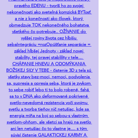
pravého EDENU - tvoríš ho zo svojej 
nekonečnosti ako svetelná komzická BYTosť 
a nie z konečnosti ako človek, ktorý 
obmedzuje TOK nekonečného bohatstva 
všetkého čo potrebuje.. OŽÍVANIE do 
vyššej roviny života cez hlbšiu 
sebaIntegráciu =rozOpúšťanie separácie = 
základ hlbšej Jednoty - základ novej 
stability, tej pravej stablility v tele… 
CHÁPANIE HNEVU A ODOMÝKANIA 
BOŽSKEJ SILY V TEBE - čistenie 3D z tela sú 
všetky stavy bez-moci, nemoci, podvolenia 
sa, supresia a opresia seba, ktorá je zvykom 
to sebe robiť lebo ti to bolo robené, ťahá 
sa to v DNA ako deformované pokrivené 
svetlo-nevedomá rezistencia voči svojmu 
svetlu a tvorba tieňov nič netušiac, kde sa 
energia míňa na boj so sebou-s vlastným 
svetlom-ohňom, ale všetci sa hrajú na svetlo 
ani len netušiac čo to vlastne je.... s tým 
súvisí čistenie GALAKTICKEJ KARMY A 