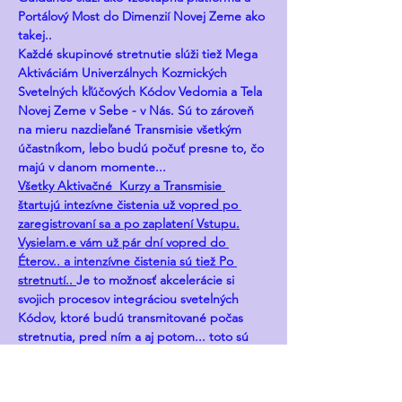
Portálový Most do Dimenzií Novej Zeme ako 
takej..
Každé skupinové stretnutie slúži tiež Mega 
Aktiváciám Univerzálnych Kozmických 
Svetelných kľúčových Kódov Vedomia a Tela 
Novej Zeme v Sebe - v Nás. Sú to zároveň 
na mieru nazdieľané Transmisie všetkým 
účastníkom, lebo budú počuť presne to, čo 
majú v danom momente...
Všetky Aktivačné  Kurzy a Transmisie 
štartujú intezívne čistenia už vopred po 
zaregistrovaní sa a po zaplatení Vstupu.
Vysielam.e vám už pár dní vopred do 
Éterov.. a intenzívne čistenia sú tiež Po 
stretnutí.. 
Je to možnosť akcelerácie si 
svojich procesov integráciou svetelných 
Kódov, ktoré budú transmitované počas 
stretnutia, pred ním a aj potom... toto sú 
bezčasové a bezpriestorové 
multidimenzionálne Transmisie, ktoré slúžia 
DOCVAKNUTIAM, AHA MOMENTOM A 