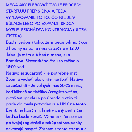
MEGA AKCELEROVAŤ TVOJE PROCESY, 
ŠTARTUJÚ PREPIS DNA A TEDA 
VYPLAVOVANIE TOHO, ČO NIE JE V 
SÚLADE LEBO PO EXPANZII SRDCA-
MYSLE, PRICHÁDZA KONTRAKCIA (ULTRA 
ČISTKA). 
Buď si vedomý toho, že si treba vyhradiť cca 
3 hodiny na to,  u mňa sa začína o 12:00 
 lebo  ja mám o 6 hodín menej ako 
Bratislava. Slovenského času to začína o 
18:00 hod.
Na živo sa zúčastniť
  - 
je potrebné mať 
Zoom a vedieť, ako s ním narábať. Na živo 
sa zúčastniť - Je voľných max 20-25 miest, 
keď klikneš na tlačítko Zaregistrovať sa, 
platíš Vstupenku a po úhrade platby ti 
príde do mailu potvrdenka a LINK na tento 
Event, na ktorý si klikneš v daný deň a čas, 
keď sa bude konať.  Výmena - Peniaze sa 
po tvojej registrácii a zakúpení vstupenky 
nevracajú naspäť. Záznam z tohto stretnutia 