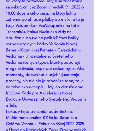
na ktorý ťa pozývame, aby si sa zúčastnil-a 
sa uskutoční cez Zoom v nedeľu 9.1.2022 o 
18:00 slovenského času, na ktorý link ti 
zašleme po úhrade platby do mailu, a to je 
tvoja Vstupenka - VzoVstupenka na túto 
Transmisiu. Fokus Bude ako vždy na 
doručenie do tvojho poľa kľúčové balíky 
setov svetelných kódov Vedomia Novej 
Zeme - Kozmickej Pamäte - Galaktického 
Vedomia - Univerzálneho Svetelného 
Vedomia rôznych typov, ktoré podporujú 
mega aktivácie, expanzie srdca-mysle, Aha 
momenty, docvaknutia urýchľujúce tvoje 
procesy, ale nič nie je robení za teba, to je 
na tebe ako uchopíš... My len doručujeme 
Kľúčové Kódy pre Akceleráciu tvojej 
Evolúcie Univerzálneho Svetelného Vedomia 
a Tela.
Fokus v tejto transmisii bude tiež na:
Multidimenzionálne Kľúče ku Sebe ako 
Celému Vesmíru- Fokus na Vývoj 2022-2025 
a Úvod do Kozmických ZnovuZrodov Vyšších 