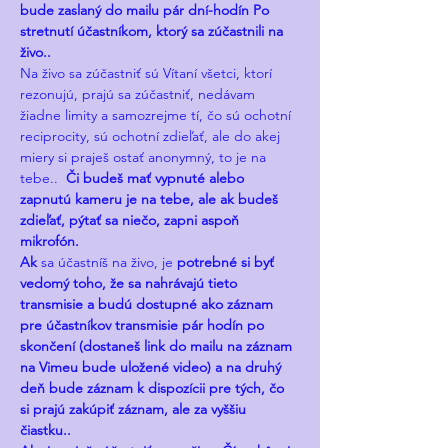
bude zaslaný do mailu pár dní-hodín Po 
stretnutí účastníkom, ktorý sa zúčastnili na 
živo.. 
Na živo sa zúčastniť sú Vítaní všetci, ktorí 
rezonujú, prajú sa zúčastniť, nedávam 
žiadne limity a samozrejme tí, čo sú ochotní 
reciprocity, sú ochotní zdieľať, ale do akej 
miery si praješ ostať anonymný, to je na 
tebe.. 
 Či budeš mať vypnuté alebo 
zapnutú kameru je na tebe, ale ak budeš 
zdieľať, pýtať sa niečo, zapni aspoň 
mikrofón. 
Ak
 sa účastníš na živo, je 
potrebné si byť 
vedomý toho, že sa nahrávajú tieto 
transmisie a budú dostupné ako záznam 
pre účastníkov transmisie pár hodín po 
skončení (dostaneš link do mailu na záznam 
na Vimeu bude uložené video) a na druhý 
deň bude záznam k dispozícii pre tých, čo 
si prajú zakúpiť záznam, ale za vyššiu 
čiastku.. 