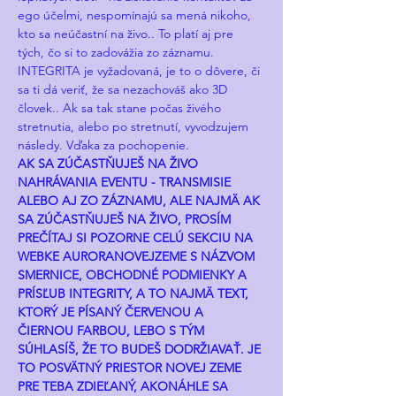
ego účelmi, nespomínajú sa mená nikoho, 
kto sa neúčastní na živo.. To platí aj pre 
tých, čo si to zadovážia zo záznamu. 
INTEGRITA je vyžadovaná, je to o dôvere, či 
sa ti dá veriť, že sa nezachováš ako 3D 
človek.. Ak sa tak stane počas živého 
stretnutia, alebo po stretnutí, vyvodzujem 
následy. Vďaka za pochopenie.
AK SA ZÚČASTŇUJEŠ NA ŽIVO 
NAHRÁVANIA EVENTU - TRANSMISIE 
ALEBO AJ ZO ZÁZNAMU, ALE NAJMÄ AK 
SA ZÚČASTŇUJEŠ NA ŽIVO, PROSÍM 
PREČÍTAJ SI POZORNE CELÚ SEKCIU NA 
WEBKE AURORANOVEJZEME S NÁZVOM 
SMERNICE, OBCHODNÉ PODMIENKY A 
PRÍSĽUB INTEGRITY, A TO NAJMÄ TEXT, 
KTORÝ JE PÍSANÝ ČERVENOU A 
ČIERNOU FARBOU, LEBO S TÝM 
SÚHLASÍŠ, ŽE TO BUDEŠ DODRŽIAVAŤ. JE 
TO POSVÄTNÝ PRIESTOR NOVEJ ZEME 
PRE TEBA ZDIEĽANÝ, AKONÁHLE SA 