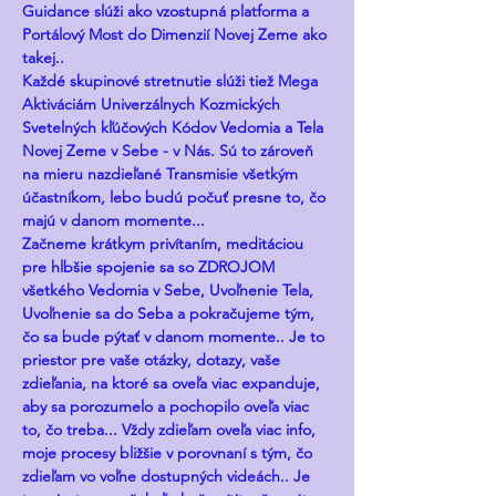
Guidance slúži ako vzostupná platforma a 
Portálový Most do Dimenzií Novej Zeme ako 
takej.. 
Každé skupinové stretnutie slúži tiež Mega 
Aktiváciám Univerzálnych Kozmických 
Svetelných kľúčových Kódov Vedomia a Tela 
Novej Zeme v Sebe - v Nás. Sú to zároveň 
na mieru nazdieľané Transmisie všetkým 
účastníkom, lebo budú počuť presne to, čo 
majú v danom momente... 
Začneme krátkym privítaním, meditáciou 
pre hlbšie spojenie sa so ZDROJOM 
všetkého Vedomia v Sebe, Uvoľnenie Tela, 
Uvoľnenie sa do Seba a pokračujeme tým, 
čo sa bude pýtať v danom momente.. Je to 
priestor pre vaše otázky, dotazy, vaše 
zdieľania, na ktoré sa oveľa viac expanduje, 
aby sa porozumelo a pochopilo oveľa viac 
to, čo treba... Vždy zdieľam oveľa viac info, 
moje procesy bližšie v porovnaní s tým, čo 
zdieľam vo voľne dostupných videách.. Je 