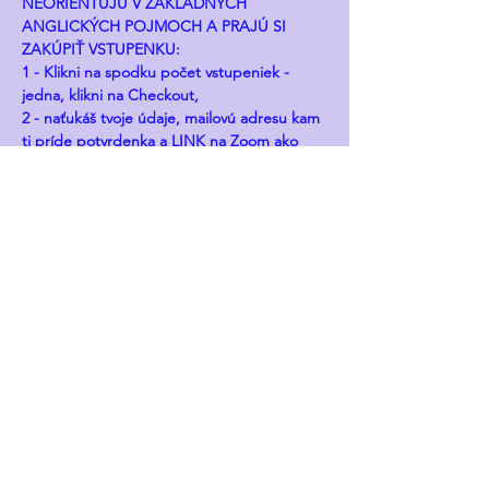
NEORIENTUJÚ V ZÁKLADNÝCH 
ANGLICKÝCH POJMOCH A PRAJÚ SI 
ZAKÚPIŤ VSTUPENKU:
1 - Klikni na spodku počet vstupeniek - 
jedna, klikni na Checkout, 
2 - naťukáš tvoje údaje, mailovú adresu kam 
ti príde potvrdenka a LINK na Zoom ako 
Vstupenka na tento Event po uskutočnení 
úhrady,
3 - Odfajkni, že súhlasíš zo smernicami a 
podmienkami predaja (odklikni kocku, tak 
ju odfajkneš)
4 - Payments - Platby - buď cez Kreditku 
alebo formou Paypal Checkout ak máš 
Paypal účet (odporúčam). 
Keď zvolíš kreditku: naťukaj  číslo karty, 
expirácia, kódy na zadnej strane karty, 
meno držiteľa karty.
Keď zvolíš kúpu cez Paypal, hneď ťa tam 
presmeruje.
Po úhrade - mne to hneď nabehne so 
všetkými tvojimi údajmi, všetko sa mi ukáže, 