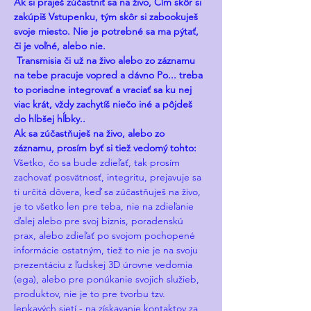
Ak si praješ zúčastniť sa na živo, Čím skôr si 
zakúpiš Vstupenku, tým skôr si zabookuješ 
svoje miesto. Nie je potrebné sa ma pýtať, 
či je voľné, alebo nie. 
 Transmisia či už na živo alebo zo záznamu 
na tebe pracuje vopred a dávno Po... treba 
to poriadne integrovať a vraciať sa ku nej 
viac krát, vždy zachytíš niečo iné a pôjdeš 
do hlbšej hĺbky..    
Ak sa zúčastňuješ na živo, alebo zo 
záznamu, prosím byť si tiež vedomý tohto:    
Všetko, čo sa bude zdieľať, tak prosím 
zachovať posvätnosť, integritu, prejavuje sa 
ti určitá dôvera, keď sa zúčastňuješ na živo, 
je to všetko len pre teba, nie na zdieľanie 
ďalej alebo pre svoj biznis, poradenskú 
prax, alebo zdieľať po svojom pochopené 
informácie ostatným, tiež to nie je na svoju 
prezentáciu z ľudskej 3D úrovne vedomia 
(ega), alebo pre ponúkanie svojich služieb, 
produktov, nie je to pre tvorbu tzv. 
lepkavých sietí - na získavanie kontaktov za 