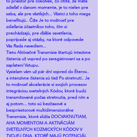
to priestor pre čokoľvek, čo cítite, že máte 
zdieľať v danom momente, je to nielen pre 
seba, ale pre všetkých... Všetci z toho mega 
benefitujú.. Čiže Je to možnosť pre 
zdieľania účastníkov toho, čím si 
prechádzajú, pre ďalšie osvetlenia, 
poprípade aj otázky, na ktoré odpovede 
Vás Rada navediem... 
Tieto Aktivačné Transmisie štartujú intezívne 
čistenia už vopred po zaregistrovaní sa a po 
zaplatení Vstupu. 
Vysielam vám už pár dní vopred do Éterov.. 
a intenzívne čistenia sú tiež Po stretnutí.. Je 
to možnosť akcelerácie si svojich procesov 
integráciou svetelných Kódov, ktoré budú 
transmitované počas stretnutia, pred ním a 
aj potom... toto sú bezčasové a 
bezpriestorové multidimenzionálne 
Transmisie, ktoré slúžia DOCVAKNUTIAM, 
AHA MOMENTOM A AKTIVÁCIÁM 
SVETELNÝCH KOZMICKÝCH KÓDOV V 
TVOJEJ DNA, KTORÉ MAJÚ POTENCIÁL 