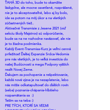
ŤAHÁ 3D do toho, bude to okamžite 
láskyplne, ale mocne osvetlené, rozprášené, 
nie je to akceptovateľné, lebo aj by bolo, 
ide sa potom na môj úkor a na všetkých 
zúčastnených tiež.. 
Aktivačné Transmisie z Jesene 2021 (viď 
sekciu školy Majstrov) sú odporúčanie, 
bude sa na ne rozhodne naväzovať, ale nie 
je to žiadna podmienka. 
Každý Event-Transmisa-Kurz je veľmi cenná 
príležitosť Ďalšej Expanzie Srdca-Vedomia 
pre nás všetkých, je to veľká investícia do 
našej Budúcnosti a mega Podpory vyšších 
realít Novej Zeme.
Ďakujem za pochopenie a rešpektovanie, 
každá nová výzva je na nezaplatenie, lebo 
nás môže odkatapultovať do ďalších rovín 
(seba) poznania-chápania-hlbšieho 
rozpamätania sa  :) 
Teším sa na teba :)
PRE TÝCH, KTORÍ SA VEĽMI 