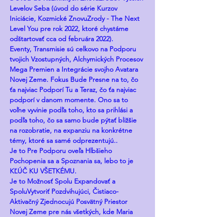
Levelov Seba (úvod do série Kurzov 
Iniciácie, Kozmické ZnovuZrody - The Next 
Level You pre rok 2022, ktoré chystáme 
odštartovať cca od februára 2022).
Eventy, Transmisie sú celkovo na Podporu 
tvojich Vzostupných, Alchymických Procesov 
Mega Premien a Integrácie svojho Avatara 
Novej Zeme. Fokus Bude Presne na to, čo 
ťa najviac Podporí Tu a Teraz, čo ťa najviac 
podporí v danom momente. Ono sa to 
voľne vyvinie podľa toho, kto sa prihlási a 
podľa toho, čo sa samo bude pýtať bližšie 
na rozobratie, na expanziu na konkrétne 
témy, ktoré sa samé odprezentujú.. 
Je to
Pre Podporu oveľa Hlbšieho 
Pochopenia sa a Spoznania sa, lebo to je 
KĽÚČ KU VŠETKÉMU.
Je to Možnosť Spolu Expandovať a 
SpoluVytvoriť Pozdvihujúci, Čistiaco-
Aktivačný Zjednocujú Posvätný Priestor 
Novej Zeme pre nás všetkých, kde Maria 