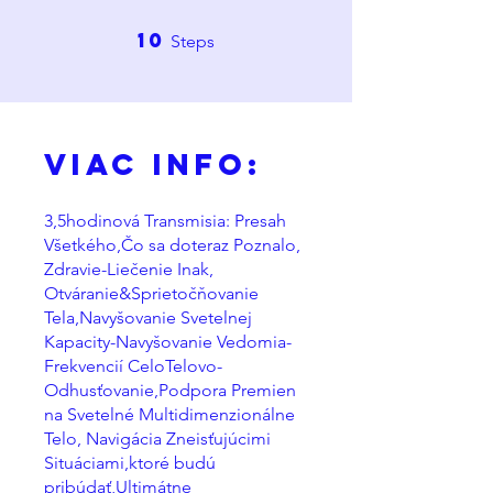
10
10 Steps
Steps
Viac Info:
3,5hodinová Transmisia: Presah
Všetkého,Čo sa doteraz Poznalo,
Zdravie-Liečenie Inak,
Otváranie&Sprietočňovanie
Tela,Navyšovanie Svetelnej
Kapacity-Navyšovanie Vedomia-
Frekvencií CeloTelovo-
Odhusťovanie,Podpora Premien
na Svetelné Multidimenzionálne
Telo, Navigácia Zneisťujúcimi
Situáciami,ktoré budú
pribúdať,Ultimátne