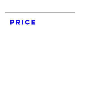
Price
$30.00
Začať