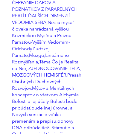
ČERPANIE DAROV A
POZNATKOV Z PARARELNÝCH
REALÍT ĎALŠÍCH DIMENZIÍ
VEDOMIA SEBA,Nižšia myseľ
človeka nahrádzaná vyššou
Kozmickou Mysľou a Pravou
Pamäťou-Vyšším Vedomím-
Odchody Ľudskej
Pamäte,Mozgu,Lineárneho
Rozmýšľania,Téma Čo je Realita
čo Nie, ZJEDNOCOVANIE TELA,
MOZGOVÝCH HEMISFÉR,Presah
Osobných-Duchovných
Rozvojov,Mýtov a Mentálnych
konceptov o všetkom.Alchýmia
Bolesti a jej účely-Bolesti bude
pribúdať,bude inej úrovne, a
Nových senzácie vďaka
premenám a prepisu,obnovy
DNA pribúda tiež. Stárnutie a