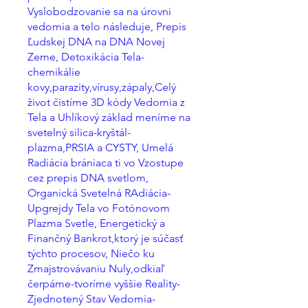
Vyslobodzovanie sa na úrovni
vedomia a telo následuje, Prepis
Ľudskej DNA na DNA Novej
Zeme, Detoxikácia Tela-
chemikálie
kovy,parazity,vírusy,zápaly,Celý
život čistíme 3D kódy Vedomia z
Tela a Uhlíkový základ meníme na
svetelný silica-kryštál-
plazma,PRSIA a CYSTY, Umelá
Radiácia brániaca ti vo Vzostupe
cez prepis DNA svetlom,
Organická Svetelná RAdiácia-
Upgrejdy Tela vo Fotónovom
Plazma Svetle, Energetický a
Finančný Bankrot,ktorý je súčasť
týchto procesov, Niečo ku
Zmajstrovávaniu Nuly,odkiaľ
čerpáme-tvoríme vyššie Reality-
Zjednotený Stav Vedomia-