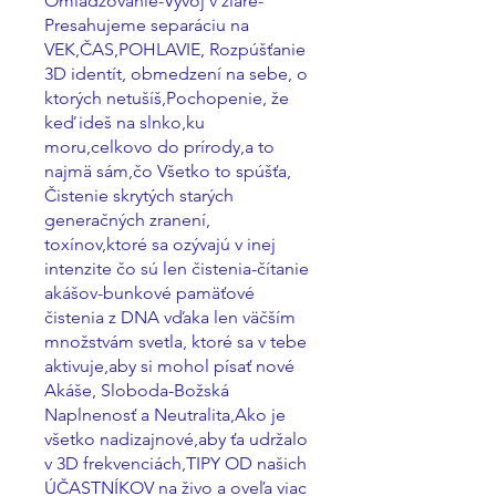
Omladzovanie-Vývoj v žiare-
Presahujeme separáciu na
VEK,ČAS,POHLAVIE, Rozpúšťanie
3D identít, obmedzení na sebe, o
ktorých netušíš,Pochopenie, že
keď ideš na slnko,ku
moru,celkovo do prírody,a to
najmä sám,čo Všetko to spúšťa,
Čistenie skrytých starých
generačných zranení,
toxínov,ktoré sa ozývajú v inej
intenzite čo sú len čistenia-čítanie
akášov-bunkové pamäťové
čistenia z DNA vďaka len väčším
množstvám svetla, ktoré sa v tebe
aktivuje,aby si mohol písať nové
Akáše, Sloboda-Božská
Naplnenosť a Neutralita,Ako je
všetko nadizajnové,aby ťa udržalo
v 3D frekvenciách,TIPY OD našich
ÚČASTNÍKOV na živo a oveľa viac