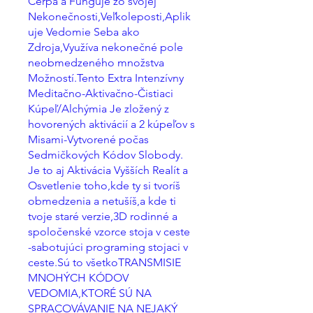
Čerpá a Funguje zo svojej
Nekonečnosti,Veľkoleposti,Aplik
uje Vedomie Seba ako
Zdroja,Využíva nekonečné pole
neobmedzeného množstva
Možností.Tento Extra Intenzívny
Meditačno-Aktivačno-Čistiaci
Kúpeľ/Alchýmia Je zložený z
hovorených aktivácií a 2 kúpeľov s
Misami-Vytvorené počas
Sedmičkových Kódov Slobody.
Je to aj Aktivácia Vyšších Realít a
Osvetlenie toho,kde ty si tvoríš
obmedzenia a netušíš,a kde ti
tvoje staré verzie,3D rodinné a
spoločenské vzorce stoja v ceste
-sabotujúci programing stojaci v
ceste.Sú to všetkoTRANSMISIE
MNOHÝCH KÓDOV
VEDOMIA,KTORÉ SÚ NA
SPRACOVÁVANIE NA NEJAKÝ