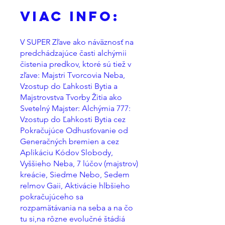
Viac Info:
V SUPER Zľave ako náväznosť na
predchádzajúce časti alchýmii
čistenia predkov, ktoré sú tiež v
zľave: Majstri Tvorcovia Neba,
Vzostup do Ľahkosti Bytia a
Majstrovstva Tvorby Žitia ako
Svetelný Majster: Alchýmia 777:
Vzostup do Ľahkosti Bytia cez
Pokračujúce Odhusťovanie od
Generačných bremien a cez
Aplikáciu Kódov Slobody,
Vyššieho Neba, 7 lúčov (majstrov)
kreácie, Siedme Nebo, Sedem
relmov Gaii, Aktivácie hlbšieho
pokračujúceho sa
rozpamätávania na seba a na čo
tu si,na rôzne evolučné štádiá