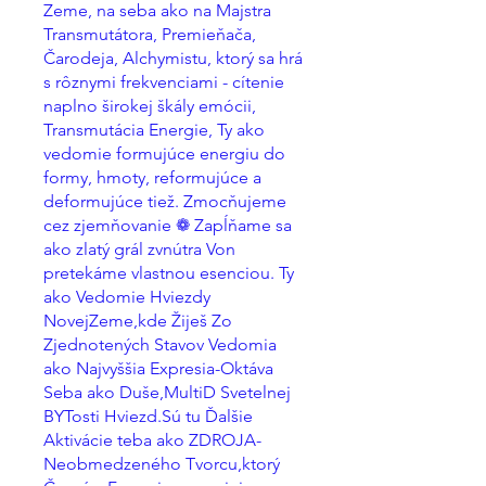
Zeme, na seba ako na Majstra
Transmutátora, Premieňača,
Čarodeja, Alchymistu, ktorý sa hrá
s rôznymi frekvenciami - cítenie
naplno širokej škály emócii,
Transmutácia Energie, Ty ako
vedomie formujúce energiu do
formy, hmoty, reformujúce a
deformujúce tiež. Zmocňujeme
cez zjemňovanie ❁ Zapĺňame sa
ako zlatý grál zvnútra Von
pretekáme vlastnou esenciou. Ty
ako Vedomie Hviezdy
NovejZeme,kde Žiješ Zo
Zjednotených Stavov Vedomia
ako Najvyššia Expresia-Oktáva
Seba ako Duše,MultiD Svetelnej
BYTosti Hviezd.Sú tu Ďalšie
Aktivácie teba ako ZDROJA-
Neobmedzeného Tvorcu,ktorý