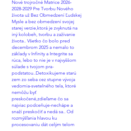
Nové trojročné Matrice 2026-
2028-2029 Pre Tvorbu Nového
života už Bez Obmedzení Ľudskej
Mysle a bez obmedzení svojej
starej verzie,ktorá je zvyknutá na
iný kolobeh, tvorbu a zažívanie
života.. Všetko čo bolo pred
decembrom 2025 a nemalo to
základy v Infinity a Integrite sa
rúca, lebo to nie je v najvyššom
súlade s tvojom pra-
podstatou..Detoxikujeme starú
zem zo seba cez stupne vývoja
vedomia-svetelného tela, ktoré
nemôžu byť
preskočené,zdieľame čo sa
najviac podceňuje-nechápe a
snaží preskočiť a nedá sa.. Od
rozmýšľania hlavou ku
procesovaniu dát celým telom