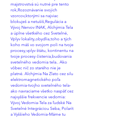
majstrovstvá sú nutné pre tento
rok,Rozoznávanie svojich
vzorcov,ktorými sa najviac
blokuješ a netušíš,Regulácia a
Vývoj Nervov INAK, Alchýmia Tela
a úplne všetkého cez Svetelné,
Vplyv lokality,obydlia,toho a tých
koho máš vo svojom poli na tvoje
procesy,vplyv štátu, kontinentu na
tvoje procesy čistenia,budovania
svetelného vedomia tela.. Ako
vôbec nič zo starého nie je
platné. Alchýmia Na Zlato cez silu
elektromagnetického poľa
vedomia-tvojho svetelného tela-
ako navraciame všetko naspäť cez
najvyššie frekvencie vedomia:
Vývoj Vedomia-Tela za ľudské Na
Svetelné Integráciou Seba, Polarít
a Vyššieho Vedomia-Máme tu