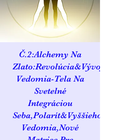
Č.2:Alchemy Na
Zlato:Revolúcia&Vývoj
Vedomia-Tela Na
Svetelné
Integráciou
Seba,Polarít&Vyššieho
Vedomia,Nové
Matrice Pre