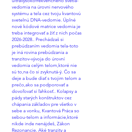
ultravysokofrekvenčného svetla-
vedomia na úrovni nervového
systému a tela cez tvoju kvantovú
svetelnú DNA-vedomie. Úplné
nové kódové matrice vedomia je
treba integrovať a žiť z nich počas
2026-2028.. Prechádzaš si
prebúdzaním vedomia tela-toto
je iná rovina prebúdzania a
tranzitov-vývoja do úrovní
vedomia celým telom,ktoré nie
sú to,na čo si zvyknutá-ý. Čo sa
deje a bude diať s tvojim telom a
prečo,ako sa podporovať a
dovoľovať si ľahkosť.. Kolapsy a
pády starých konštruktov cez
chápania základov pre všetko v
sebe a vonku, Kvantová Práca so
sebou-telom a informácie,ktoré
nikde inde nenájdeš, Zákon
Rezonancie, Aké tranzity a