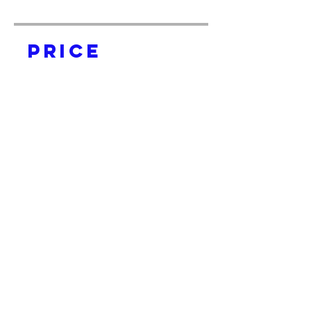
Price
$60.00
Začať