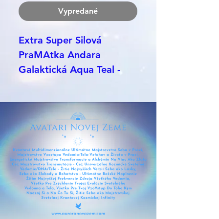
Vypredané
Extra Super Silová
PraMAtka Andara
Galaktická Aqua Teal -
Vyššie Frekvencie Vôd
Novej Zeme - Prepojenie
Hĺbok Vôd oceánov a
výšok nebies. Hlboká
Aqua-Tyrkysová Teal kľúče
- Lúče Pra-Vedomia
ZJEDNOCUJÚCA
NEBESÁ - VYSOKÉ
CELESTIÁLNE RELMY A
OCEÁNY v Jedno s