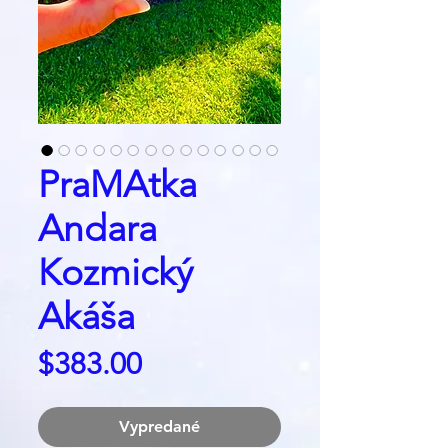
PraMAtka
Andara
Kozmický
Akáša
Price
$383.00
Vypredané