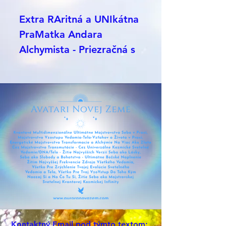
Extra RAritná a UNIkátna
PraMatka Andara
Alchymista - Priezračná s
veľmi jemnými zlatými
tónmi - Akašickí
PraMajstri cez ňu pracujú
najviac - v tvare lona-
srdca - KristAAlová
čistota - základ matrixu
Novej Zeme v nás.
Výživná milujúca a vedúca
ťa domov do PraZDROJA
VŠETKÉHO vedomia V
HĹBKE SEBA..
Kontaktný
Email
pod týmto textom: