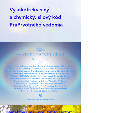
Vysokofrekvečný
alchymický, silový kód
PraPrvotného vedomia
KOZMICKÝ AVATAR,
galaktický šaman -
stvoriteľská a alchymická
energia využívaná v tom
najvyššom súlade.
Z našej majstrovskej
okrídlenej avatar
kolekcie, kde mixujem
silovú Egyptskú kolekciu
vznikol tento amulet,
ktorý je technológia
Kontaktný
Email
pod týmto textom: