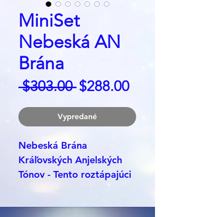
MiniSet
Nebeská AN
Brána
Regular
Sale
 $303.00 
$288.00
Price
Price
Vypredané
Nebeská Brána
Kráľovských Anjelských
Tónov - Tento roztápajúci
jemný mocný set
Kozmických Tónov