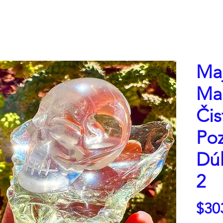
Maj
Ma
Čis
Poz
Dú
2
$30