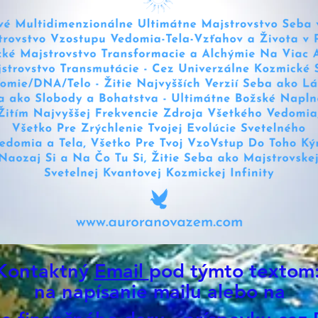
vedom
svetl
úrovn
zmaj
energ
trans
viac 
- čis
priez
najvy
kristA
krist
Kontaktný
Email
pod týmto textom
vorte
na napísanie mailu alebo na
vedom
ku hlb