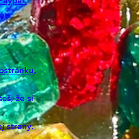
 Paypal
ným svetlom, aby tebou
o
tiecť len viac čistého
 plazma svetla - kódy
ia najvyššej oktávy..
enie sa na aspekty seba
 pracujú s lebkami, s
áľovými lebiek
ebstránku
,
jených s 13. lebkou
.. Plná dúhy.. Pre teba
haľovanie a odomýkanie
eš, že si
kej pamäte a poznatkov
..
eňame sa na studnicu
ej strany.
nia, na kryštálovú lebku