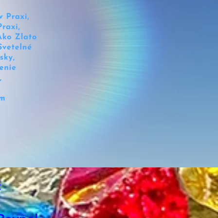
ia cez upgrejdy vo
e na úrovni DNA, na
i tela... podpora so
strovávaním FOKUSU
ie, toku tak aby si
mitoval JEDNOTU a len
svetelného toku cez seba
tá HOJNOSŤ..
račnosť, Jasnoť Projekcie
šších oktáv svetla cez
Alovú čistotu - čistá
AAl Lebka z hviezdnych
:
xov a praprvotných brán
ia v Sedone - vedie ťa
šej kryštalizácii, očiste