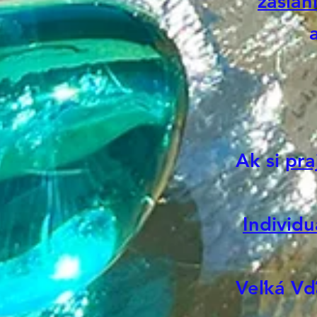
zaslan
Ak si
pra
Individu
Veľká Vď