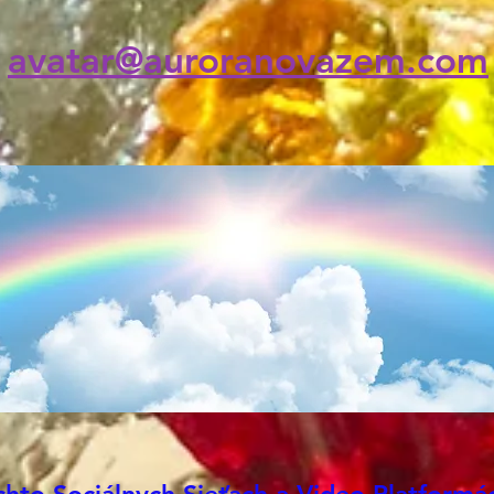
- bol
mnohý
avatar@auroranovazem.com
nás.. 
čo vš
na od
Tiež 
nekon
nesmr
vedom
Realiz
napln
cez r
dokon
vyváž
toho 