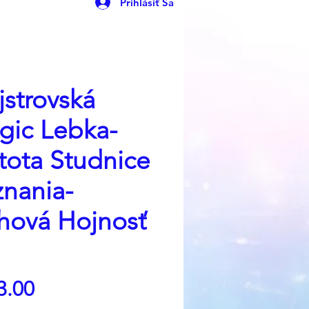
Prihlásiť Sa
strovská
gic Lebka-
tota Studnice
nania-
hová Hojnosť
Price
3.00