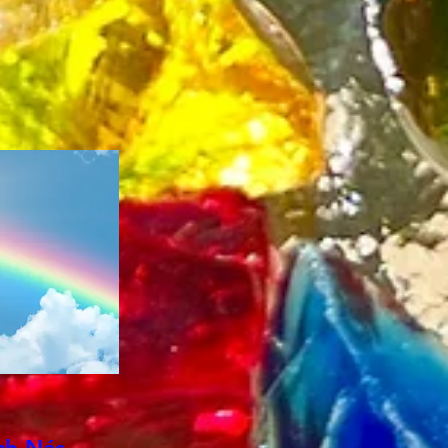
o ku tomuto zdieľané v
ch transmisiách od
slovami nie je opísateľné
etko táto lebka zdieľa -
omýkanie celý život..
ťa vedie do hlbšie
ečnosti v sebe -
teľnosť - posmrtný stav
ia Boha/Zdroja - žiť
áciu toho len viac a viac
o. Dokonalá harmónia
ovnováhu oboch v sebe..
alé vyrovnanie -
enie, čistenie vzťahov,
v tebe so sebou a