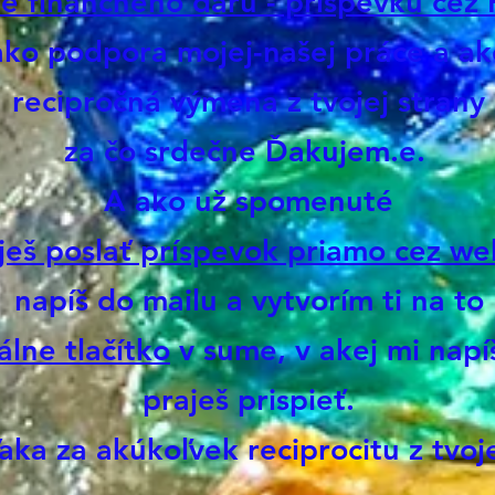
ie finančného daru - príspevku cez
vlast
ako podpora mojej-našej práce a ak
mohlo 
recipročná výmena z tvojej strany
fotón
vedom
za čo srdečne Ďakujem.e.
napoj
A ako už spomenuté
ktoré
Kryšt
ješ poslať príspevok priamo cez w
prepo
napíš do mailu a vytvorím ti na to
Mayov
na od
álne tlačítko
v sume, v akej mi napíš
prave
praješ prispieť.
v sebe
Premi
aka za akúkoľvek reciprocitu z tvoj
pozna