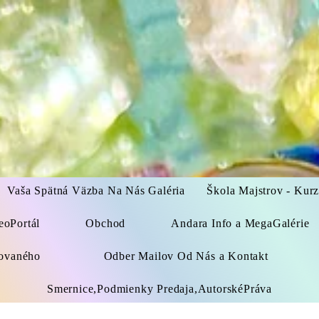
Vaša Spätná Väzba Na Nás Galéria
Škola Majstrov - Kur
eoPortál
Obchod
Andara Info a MegaGalérie
kovaného
Odber Mailov Od Nás a Kontakt
Smernice,Podmienky Predaja,AutorskéPráva