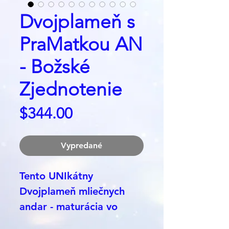
Dvojplameň s
PraMatkou AN
- Božské
Zjednotenie
Price
$344.00
Vypredané
Tento UNIkátny
Dvojplameň mliečnych
andar - maturácia vo
vzťahoch - vzťahy novej