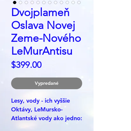
Dvojplameň
Oslava Novej
Zeme-Nového
LeMurAntisu
Price
$399.00
Vypredané
Lesy, vody - ich vyššie
Oktávy, LeMursko-
Atlantské vody ako jedno:
RAritná Zafírovo-