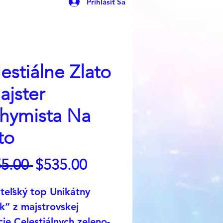
Prihlásiť Sa
estiálne Zlato
ajster
chymista Na
to
Regular
Sale
5.00 
$535.00
Price
Price
teľský top Unikátny
k” z majstrovskej
cie Celestiálnych zeleno-