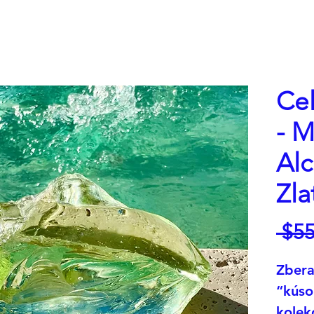
Cel
- M
Al
Zla
 $55
Zbera
“kúso
kolek