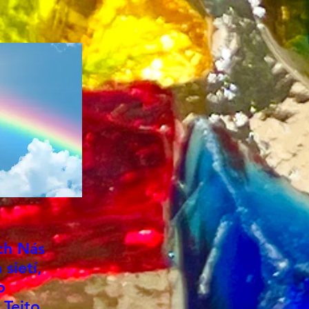
é svetlo - DOMOVSKÝ
rozplynutia sa... ✨
Y Pravé Andary majú
ciál extra akcelerovať
 alchymické
formačné vzostupné
sy.
ité Dodatočné Info, keď
h Objednávaš, Kupuješ z
Stránky:
ch Nás
 zakupuješ Andary z
sietí,
 obchodu, Automaticky
o
síš s Podmienkami
 Tejto