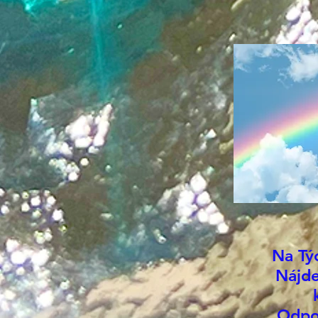
Na Tý
Nájde
Odpo