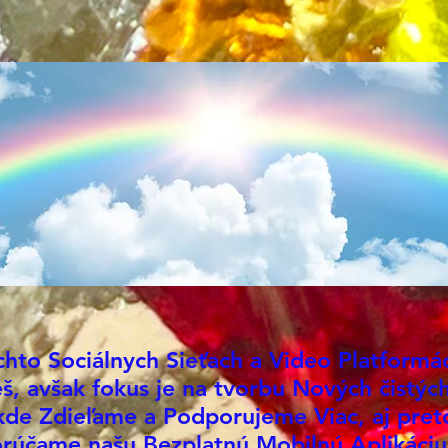
tekut
pocit 
VŠETK
poten
tvoje
Trans
proce
💎❣️
Dôlež
si ic
tejto 
chto Sociálnych Sieťach a Video Platformá
AK si
š, avšak fokus je na tvorbu Nových čistých 
tohto
kde Zdieľame a Podporujeme Viac, aj pret
súhla
rúčame našu
Bezplatnú
Mobilnú Aplikáciu