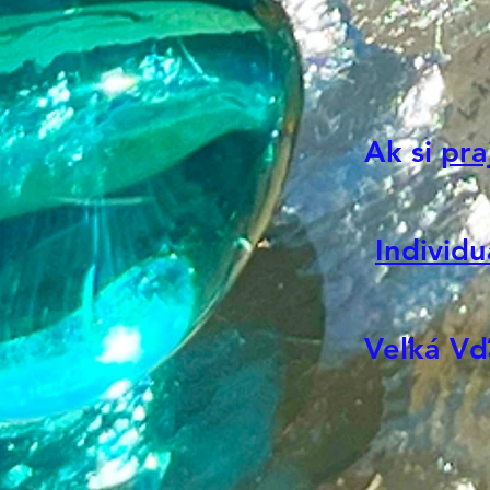
Ak si
pra
Individu
Veľká Vď