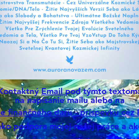
Spoje
Zlata 
Kozmi
Absol
organ
- nek
tvorb
Zeme.
OŽAR
Kontaktný
Email
pod týmto textom
NEBE
na napísanie mailu alebo na
božsk
ie finančného daru - príspevku cez
alchým
svetl
ako podpora mojej-našej práce a ak
jedny