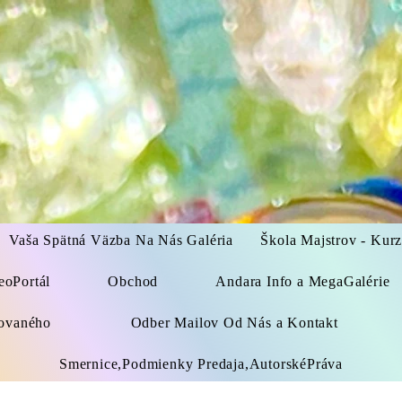
Vaša Spätná Väzba Na Nás Galéria
Škola Majstrov - Kur
eoPortál
Obchod
Andara Info a MegaGalérie
kovaného
Odber Mailov Od Nás a Kontakt
Smernice,Podmienky Predaja,AutorskéPráva