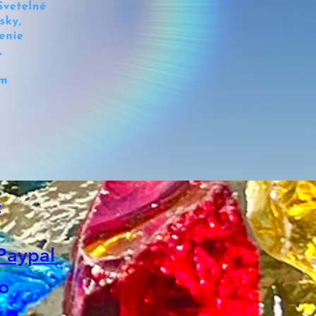
nie Tónov Celestiálneho
- Zlaté étery a Éterickej
ckej Jemnej Zelenej -
útny UNIkátny
ický Šaman - Alchymista
onečné objavovanie a
y čaro-krásnej Novej
. tiež sú to tóny
UJÚCEHO SVETLA
:
SKÝCH RELMOV, našej
ej ESENCIE - organická
 Paypal
izácia tela - realít cez
o svoje esencie. ✨✨ Sú to
o
 z mojich srdcových