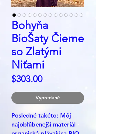
Bohyňa
BioŠaty Čierne
so Zlatými
Niťami
Price
$303.00
Vypredané
Posledné takéto: Môj
najobľúbenejší materiál -
organická plávajúca BIO