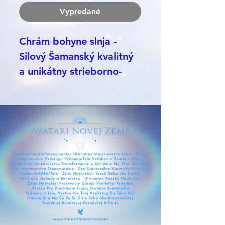
Vypredané
Chrám bohyne slnja -
Silový Šamanský kvalitný
a unikátny strieborno-
zlatý náramok od Navajo
kmeňa zdieľajúci ich
Unikátne kódy Slnka -
SolAR - lúče nového slnka
a úsvitu novej Zeme -
teba ako vedomia slnka a
hviezdy Novej Zeme -
slnečno-hviezdne
vedomie. Podpora
väčšieho rozsvietenia sa a