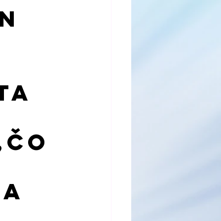
April 2023
en
r 2023
ta
,čo
Na
i