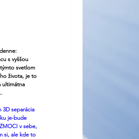
 denne:
ácu s vyššou 
 týmto svetlom 
o života, je to 
 ultimátna 
.
m 3D separácia 
ku je-bude 
BEZMOCI v sebe, 
 si, ale kde to 