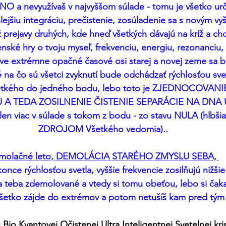
NO a nevyužívaš v najvyššom súlade - tomu je všetko ur
hlejšiu integráciu, prečistenie, zosúladenie sa s novým v
prejavy druhých, kde hneď všetkých dávajú na kríž a chcú
ké hry o tvoju myseľ, frekvenciu, energiu, rezonanciu, k
e extrémne opačné časové osi starej a novej zeme sa bu
 na čo sú všetci zvyknutí bude odchádzať rýchlosťou svetl
všetkého do jedného bodu, lebo toto je ZJEDNOCOVANI
 A TEDA ZOSILNENIE ČISTENIE SEPARÁCIE NA DNA 
n viac v súlade s tokom z bodu - zo stavu NULA (hlbšia
ZDROJOM Všetkého vedomia)..
molačné leto, DEMOLÁCIA STARÉHO ZMYSLU SEBA, 
konce rýchlosťou svetla, vyššie frekvencie zosilňujú nižši
 teba zdemolované a vtedy si tomu obeťou, lebo si čaka
všetko zájde do extrémov a potom netušíš kam pred tým u
Bio Kvantovej Očistenej Ultra Inteligentnej Svetelnej kri