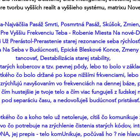
re tvorbu vyšších realít a vyššieho systému, matrixu Nov
-Najväčšia Pasáž Smrti, Posmrtná Pasáž, Skúšok, Zmien,
Pre Vyššiu Frekvenciu Teba - Robenie Miesta Na nové-Do
i Už Prerástol-Prerastenie starej rezonancie seba rýchlosť
 Na Seba v Budúcnosti, Epické Bleskové Konce, Zmeny 
tancovať, Destabilizácia starej stability, 
starých kobercov a tzv. pevnej pôdy, lebo to bolo v zákl
etkého čo bolo držané po kope nižšími frkvenciami, lebo
zrýchľujú navyšovaním vo frekvenciách na dennej báze, p
ím hustejšie je tvoje telo a čím viac funguješ z ľudskej m
 pod separáciu času, a nedovoľuješ budúcnosť pristávať..
etkého čo a koho telo už netoleruje, cítiš čo komunikuje 
ovo čo potrebuje na zrýchlenie čistenia starých kódov, in
A, jej prepis - telo komUnikuje, počúvaš ho ? nie hlavu..