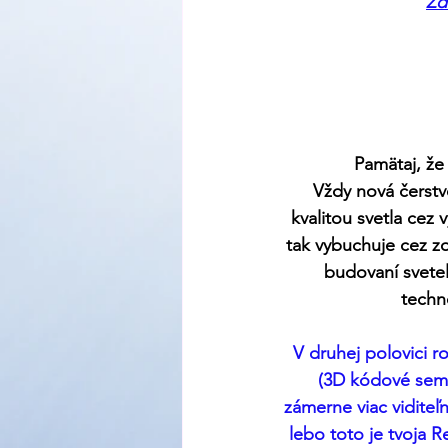
Zd
Pamätaj, že
Vždy nová čerstvo
kvalitou svetla cez 
tak vybuchuje cez z
budovaní svetel
techn
V druhej polovici r
(3D kódové semi
zámerne viac viditeľ
lebo toto je tvoja Re