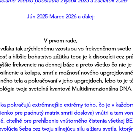
ieľame Všetko podstatné Zvyšok 2025 a Začiatok 2026:
Jún 2025-Marec 2026 a ďalej:
V prvom rade,
 vďaka tak zrýchlenému vzostupu vo frekvenčnom svetle
sť a hlbšie bohatstvo zážitku teba je k dispozícii cez pr
vyššie frekvencie na dennej báze a preto všetko čo nie je
osilnenie a kolaps, smrť a možnosť nového upgrejdovanéh
ného tela a pokračovaní v jeho upgrejdoch, lebo to je tá
ológia-tvoja svetelná kvantová Multidimenzionálna DNA..
oka pokračujú extrémnejšie extrémy toho, čo je v každo
enko pre padnutý matrix smrti doslova) vnútri a tam von
né, citeľné pre prehĺbenie vnútorného čistenia všetkej 
volúcia Seba cez tvoju silnejúcu silu a žiaru svetla, ktorým