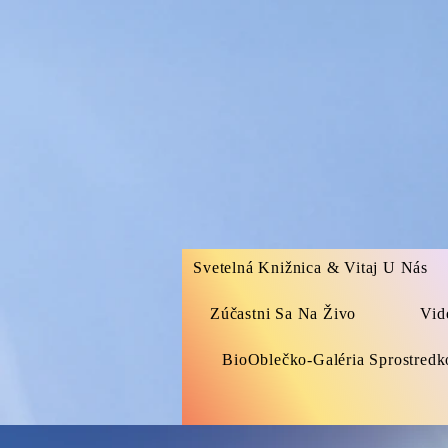
Svetelná Knižnica & Vitaj U Nás
Zúčastni Sa Na Živo
Vid
BioOblečko-Galéria Sprostred