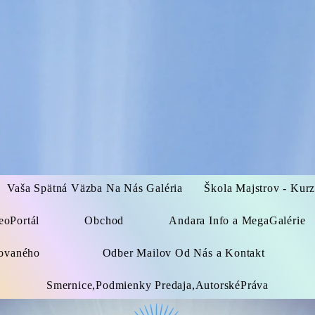
Vaša Spätná Väzba Na Nás Galéria
Škola Majstrov - Kur
eoPortál
Obchod
Andara Info a MegaGalérie
kovaného
Odber Mailov Od Nás a Kontakt
Smernice,Podmienky Predaja,AutorskéPráva