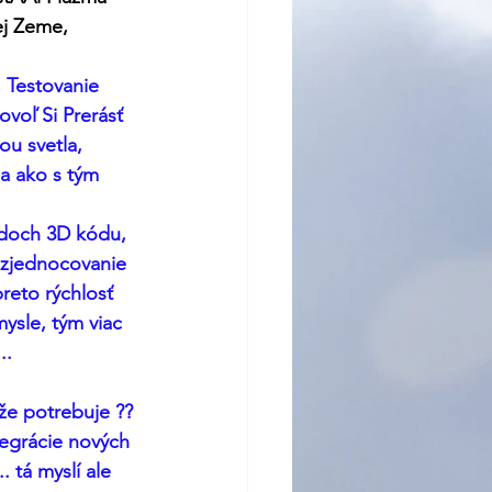
ej Zeme, 
 Testovanie 
voľ Si Prerásť 
ou svetla, 
a ako s tým 
adoch 3D kódu, 
 zjednocovanie 
reto rýchlosť 
ysle, tým viac 
. 
že potrebuje ?? 
tegrácie nových 
 tá myslí ale 