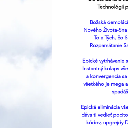
Technológií p
Božská demolácia
Nového Života-Sna 
To a Tých, čo S
Rozpamätanie Sa
Epické vytrhávanie 
Instantný kolaps vš
a konvergencia sa 
všetkého je mega a č
spadáš
Epická eliminácia vš
dáva ti vedieť pocit
kódov, upgrejdy DN