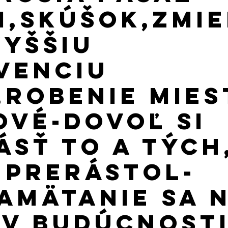
 2022
January 2023
February 2023
March 2023
i,Skúšok,Zmi
Vyššiu
July 2023
August 2023
September 2023
Októbe
venciu
,Robenie Mies
ové-Dovoľ Si
ásť To a Tých
ž Prerástol-
amätanie Sa 
 v Budúcnost