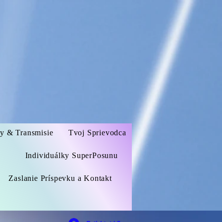
zy & Transmisie
Tvoj Sprievodca
Individuálky SuperPosunu
Zaslanie Príspevku a Kontakt