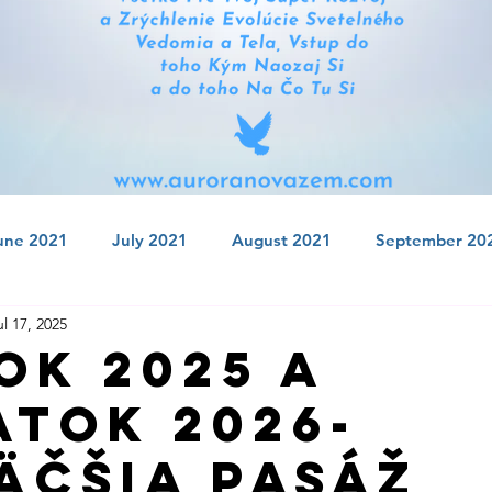
une 2021
July 2021
August 2021
September 20
ul 17, 2025
 2021
January 2022
February 2022
March 2022
ok 2025 A
atok 2026-
July 2022
August 2022
September 2022
Octobe
äčšia Pasáž