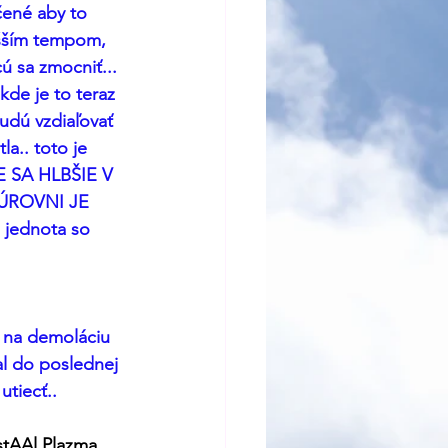
čené aby to 
yšším tempom, 
 sa zmocniť... 
de je to teraz 
dú vzdiaľovať 
a.. toto je 
E SA HLBŠIE V 
ÚROVNI JE 
 jednota so 
e na demoláciu 
l do poslednej 
tiecť.. 
stAAl Plazma 