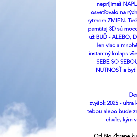
nepríjimaš NAPL
osvetľovalo na rýc
rytmom ZMIEN. Tiež 
pamätaj 3D sú mocens
už BUĎ - ALEBO, Dv
len viac a mnohé
instantný kolaps 
SEBE SO SEBOU
NUTNOSŤ a byť le
De
zvyšok 2025 - ultra 
tebou alebo bude za
chvíle, kým 
Od Bio Zbrane ku 