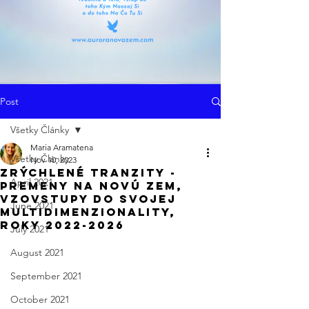
Post
Všetky Články
Maria Aramatena
Všetky Články
Nov 10, 2023
Zrýchlené Tranzity -
April 2021
Premeny na Novú Zem,
VzoVstupy Do Svojej
June 2021
Multidimenzionality,
Roky 2022-2026
July 2021
August 2021
September 2021
October 2021