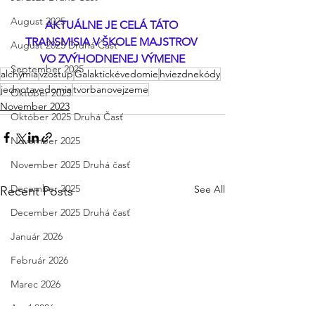
August 2025
AKTUÁLNE JE CELÁ TÁTO 
TRANSMISIA V ŠKOLE MAJSTROV 
August 2025 Druhá Časť
VO ZVÝHODNENEJ VÝMENE
September 2025
alchýmia
vzostup
Galaktickévedomie
hviezdnekódy
jednotavedomia
tvorbanovejzeme
Október 2025
November 2023
Október 2025 Druhá Časť
November 2025
November 2025 Druhá časť
December 2025
See All
Recent Posts
December 2025 Druhá časť
Január 2026
Február 2026
Marec 2026
Apríl 2026