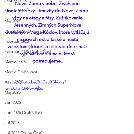
Január 2025
Novej Zeme v Sebe, Zrýchlené 
metamorfózy - tranzity do Novej Zeme 
Marec 2021
vždy na etapy a fázy, Zužitkovanie 
Máj 2021
Jesenných, Zimných SuperNova 
Január 2025 Druhá Časť
Svetelných Mega Kódov, ktoré vytláčajú 
na povrch extra ťažké a husté 
Február 2025
záležitosti, ktoré sa telo rapídne snaží 
Február 2025 Druhá Časť
vyplaviť cez situácie, ktoré 
potrebujeme..
Marec 2025
Marec Druhá časť
https://youtu.be/8bGzoXSlAng?
Apríl 2025
si=oCtpR89RbvjVjl5x
Máj 2025
Jún 2025
Jún 2025 Druhá časť
Júl 2025
Júl 2025 Druhá Časť