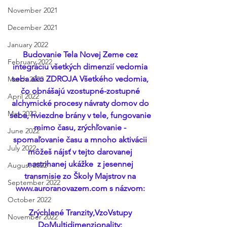
November 2021
December 2021
January 2022
Budovanie Tela Novej Zeme cez 
February 2022
integráciu všetkých dimenzií vedomia 
seba ako ZDROJA Všetkého vedomia, 
March 2022
čo obnášajú vzostupné-zostupné 
April 2022
alchymické procesy návraty domov do 
May 2022
seba, hviezdne brány v tele, fungovanie 
mimo času, zrýchľovanie - 
June 2022
spomaľovanie času a mnoho aktivácii 
July 2022
môžeš nájsť v tejto darovanej 
nastrihanej ukážke  z jesennej 
August 2022
transmisie zo Školy Majstrov na 
September 2022
www.auroranovazem.com s názvom: 
October 2022
Zrýchlené Tranzity,VzoVstupy 
November 2022
DoMultidimenzionality: 