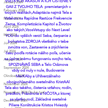
VŠETKÝCH AKÁŠOV A ICH ČISTENIE V 
January 2024
GAII Z TVOJHO TELA  premietaných v 
February 2024
tvojich realitách,Adaptácia najmä Tela a 
Vzťahov na Rapídne Rastúce Frekvencie 
Marec 2024
Zeme, Kompletizácia Kapitol a Životov 
April 2024
ako takých,VzosVstupy do Next Level 
Máj 2024
YOU-do vyšších verzií Seba, čerpanie z 
bohatstva ZDROJA všetkého v tebe 
Jún 2024
zvnútra von, Zastavenie a zrýchlenie 
Júl 2024
času podľa rotácie nášho poľa, učenie 
sa úplne inému fungovaniu svojho tela, 
August 2024
SPOZNÁVAŠ SEBA a Telo Odznova 
September 2024
vždy od nuly v nule, Budovanie 
Október 2024
MerKAby a UNIverzálneho 
obojpohlavného svetelného KristAAl 
November 2024
Tela ako takého, čistenia vzťahov, rodín, 
November 2024 Druhá časť
predkov, Prázdnota a NIČOTA,z ktorej 
sa všetko rodí, Základné svetelné 
December 2024
Piliere Konštrukcie Kristos Hviezdy 