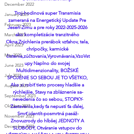
December 2022
Troj-hodinová super Transmisia 
January 2023
zameraná na Energetický Update Pre 
February 2023
Jeseň-Zimu a pre roky 2022-2025-2026 
ako kompletizácie tranzitného 
March 2023
Okna,Zrýchlenia prerábok vzťahov, tela, 
April 2023
chrípočky, karmické 
May 2023
čistenia,zúčtovania,Vyrovnávania,VzoVst
upy Naplno do svojej 
June 2023
Multidimenzionality, BOŽSKÉ 
July 2023
SPOJENIE SO SEBOU JE TO VŠETKO, 
Ako si robiť tieto procesy hladšie a 
August 2023
rýchlejšie, Stavy na zbláznenie sa-
September 2023
nevedenia čo so sebou, STOPKY-
Október 2023
Zastavenia,kedy ťa nepustí ťa ďalej, 
Smrť identít-posmrtná pasáž-
November 2023
Znovuzrody do hlbšej JEDNOTY A 
December 2023
SLOBODY, Otváranie vstupov do 