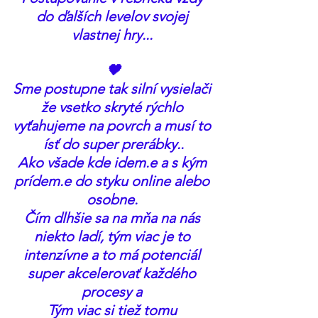
do ďalších levelov svojej 
vlastnej hry... 
🖤
Sme postupne tak silní vysielači 
že vsetko skryté rýchlo 
vyťahujeme na povrch a musí to 
ísť do super prerábky..
Ako všade kde idem.e a s kým 
prídem.e do styku online alebo 
osobne. 
Čím dlhšie sa na mňa na nás 
niekto ladí, tým viac je to 
intenzívne a to má potenciál 
super akcelerovať každého 
procesy a 
Tým viac si tiež tomu 