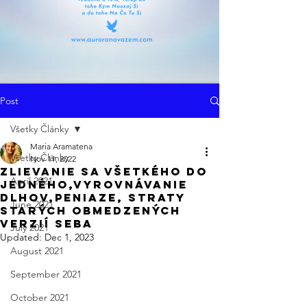
Post
Všetky Články
Maria Aramatena
Všetky Články
Nov 11, 2022
Zlievanie sa Všetkého do
April 2021
Jedného,Vyrovnávanie
Dlhov,Peniaze, Straty
June 2021
Starých Obmedzených
Verzií Seba
July 2021
Updated:
Dec 1, 2023
August 2021
September 2021
October 2021