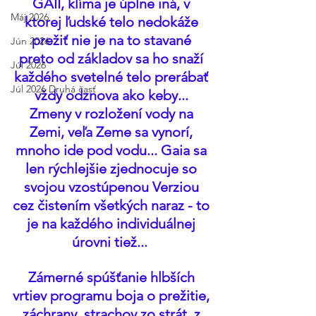
GAII, klíma je úplne iná, v 
Máj 2026
ktorej ľudské telo nedokáže 
prežiť nie je na to stavané 
Jún 2026
preto od základov sa ho snaží 
Júl 2026
každého svetelné telo prerábať 
Júl 2026 Druhá časť
vždy odznova ako keby... 
Zmeny v rozložení vody na 
Zemi, veľa Zeme sa vynorí, 
mnoho ide pod vodu... Gaia sa 
len rýchlejšie zjednocuje so 
svojou vzostúpenou Verziou 
cez čistením všetkých naraz - to 
je na každého individuálnej 
úrovni tiež...  
Zámerné spúšťanie hlbších 
vrtiev programu boja o prežitie, 
záchrany, strachov zo strát, z 