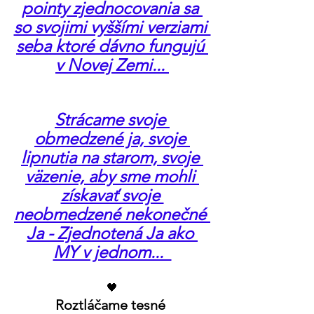
pointy zjednocovania sa 
so svojimi vyššími verziami 
seba ktoré dávno fungujú 
v Novej Zemi... 
Strácame svoje 
obmedzené ja, svoje 
lipnutia na starom, svoje 
väzenie, aby sme mohli 
získavať svoje 
neobmedzené nekonečné 
Ja - Zjednotená Ja ako 
MY v jednom...  
🖤
Roztláčame tesné 