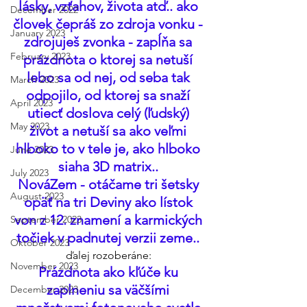
lásky, vzťahov, života atď.. ako 
December 2022
človek čepráš zo zdroja vonku - 
January 2023
zdrojuješ zvonka - zapĺňa sa 
February 2023
prázdnota o ktorej sa netuší 
lebo sa od nej, od seba tak 
March 2023
odpojilo, od ktorej sa snaží 
April 2023
utiecť doslova celý (ľudský) 
May 2023
život a netuší sa ako veľmi 
hlboko to v tele je, ako hlboko 
June 2023
siaha 3D matrix.. 
July 2023
NováZem - otáčame tri šetsky 
August 2023
opäť na tri Deviny ako lístok 
von z 12. znamení a karmických 
September 2023
točiek v padnutej verzii zeme.. 
Október 2023
ďalej rozoberáne: 
November 2023
Prázdnota ako kľúče ku 
zaplneniu sa väčšími 
December 2023