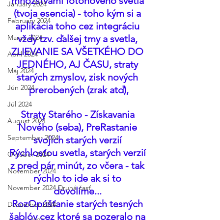
množstvami fotonoveho svetla 
January 2024
(tvoja esencia) - toho kým si a 
February 2024
aplikácia toho cez integráciu 
vždy tzv. ďalšej tmy a svetla, 
Marec 2024
ZLIEVANIE SA VŠETKÉHO DO 
April 2024
JEDNÉHO, AJ ČASU, straty 
Máj 2024
starých zmyslov, zisk nových 
Jún 2024
prerobených (zrak atď),
Júl 2024
Straty Starého - Získavania 
August 2024
Nového (seba), PreRastanie 
September 2024
svojich starých verzií 
Rýchlosťou svetla, starých verzií 
Október 2024
z pred pár minút, zo včera - tak 
November 2024
rýchlo to ide ak si to 
November 2024 Druhá časť
dovolíme... 
RozOpúšťanie starých tesných 
December 2024
šablóv cez ktoré sa pozeralo na 