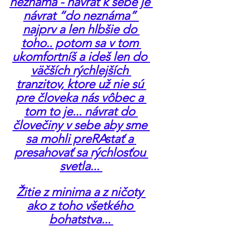
neznáma - návrat k sebe je 
návrat “do neznáma” 
najprv a len hlbšie do 
toho.. potom sa v tom 
ukomfortníš a ideš len do 
väčších rýchlejších 
tranzitov, ktore už nie sú 
pre človeka nás vôbec a 
tom to je... návrat do 
človečiny v sebe aby sme 
sa mohli preRAstať a 
presahovať sa rýchlosťou 
svetla... 
Žitie z minima a z ničoty 
ako z toho všetkého 
bohatstva... 