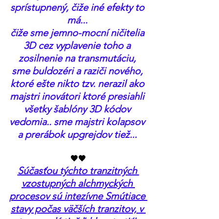
sprístupnený, čiže iné efekty to 
má... 
čiže sme jemno-mocní ničitelia 
3D cez vyplavenie toho a 
zosilnenie na transmutáciu, 
sme buldozéri a raziči nového, 
ktoré ešte nikto tzv. nerazil ako 
majstri inovátori ktoré presiahli 
všetky šablóny 3D kódov 
vedomia.. sme majstri kolapsov 
a prerábok upgrejdov tiež... 
🖤🖤
Súčasťou týchto tranzitných 
vzostupných alchmyckých 
procesov sú intezívne Smútiace 
stavy počas väčších tranzitov, v 