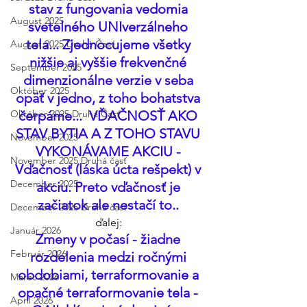
stav z fungovania vedomia 
August 2025
svetelného UNIverzálneho 
tela... Zjednocujeme všetky 
August 2025 Druhá Časť
nižšie aj vyššie frekvenčné 
September 2025
dimenzionálne verzie v seba 
Október 2025
opäť v jedno, z toho bohatstva 
čerpáme...  VĎAČNOSŤ AKO 
Október 2025 Druhá Časť
STAV BYTIA A Z TOHO STAVU 
November 2025
VYKONÁVAME AKCIU - 
November 2025 Druhá časť
Vďačnosť (láska úcta rešpekt) v 
December 2025
akciu. Preto vďačnosť je 
začiatok ale nestačí to.. 
December 2025 Druhá časť
ďalej: 
Január 2026
Zmeny v počasí - žiadne 
Február 2026
rozdelenia medzi ročnými 
obdobiami, terraformovanie a 
Marec 2026
opačné terraformovanie tela - 
Apríl 2026