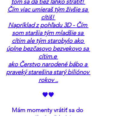
tom sa dá tiež ľahko stratiť! 
Čím viac umieraš tým živšie sa 
cítiš! 
Napríklad z pohľadu 3D - Čím 
som staršia tým mladšie sa 
cítim ale tým starobylo ako 
úplne bezčasovo bezvekovo sa 
cítim.e 
ako Čerstvo narodené bábo a 
praveký starešina starý biliónov 
rokov ..
🖤🖤
Mám momenty vrátiť sa do 
starého? veľakrát! 
Ale moje svetelné telo to už 
nedovolí a nedovolí to ani 