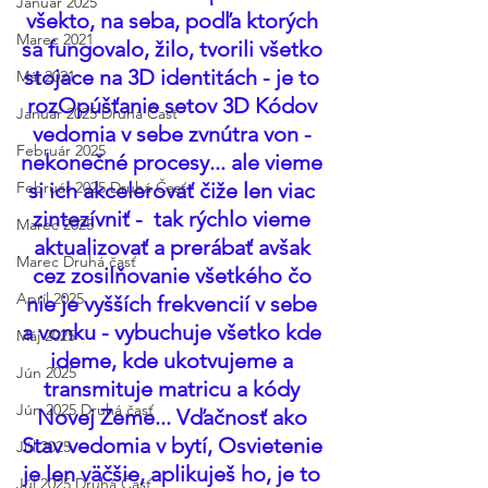
Január 2025
všekto, na seba, podľa ktorých 
Marec 2021
sa fungovalo, žilo, tvorili všetko 
stojace na 3D identitách - je to 
Máj 2021
rozOpúšťanie setov 3D Kódov 
Január 2025 Druhá Časť
vedomia v sebe zvnútra von - 
Február 2025
nekonečné procesy... ale vieme 
si ich akcelerovať čiže len viac 
Február 2025 Druhá Časť
zintezívniť -  tak rýchlo vieme 
Marec 2025
aktualizovať a prerábať avšak 
Marec Druhá časť
cez zosilňovanie všetkého čo 
Apríl 2025
nie je vyšších frekvencií v sebe 
a vonku - vybuchuje všetko kde 
Máj 2025
ideme, kde ukotvujeme a 
Jún 2025
transmituje matricu a kódy 
Jún 2025 Druhá časť
Novej Zeme... Vďačnosť ako 
Stav vedomia v bytí, Osvietenie 
Júl 2025
je len väčšie, aplikuješ ho, je to 
Júl 2025 Druhá Časť