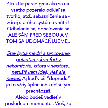
štruktúr paradigma ako sa na 
vsetko pozeralo odkiaľ sa 
tvorilo, atď.. sebazničenie sa - 
zdroj starého systému vnútri! 
Odhalenie sa, odhaľovania sa 
ALE SÁM PRED SEBOU A V 
TOM SA UDOMÁCŇUJEME.. 
Stav bytia medzi a tancovanie 
polaritami, komfort v 
nekomforte, istota v neistote.. 
netušíš kam ideš, vieš ale 
nevieš.
 Aj keď vieš “dopredu” 
je to vždy úplne iné keď si tým 
prechádzaš,
Alebo budeš vedieť v 
poslednom momente.. Vieš, že 