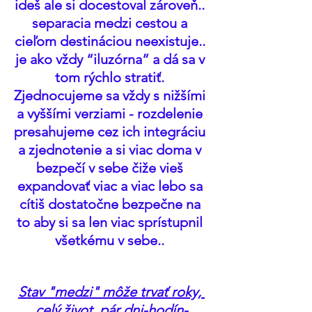
ideš ale si docestoval zároveň.. 
separacia medzi cestou a 
cieľom destináciou neexistuje.. 
je ako vždy “iluzórna” a dá sa v 
tom rýchlo stratiť. 
Zjednocujeme sa vždy s nižšími 
a vyššími verziami - rozdelenie 
presahujeme cez ich integráciu 
a zjednotenie a si viac doma v 
bezpečí v sebe čiže vieš 
expandovať viac a viac lebo sa 
cítiš dostatočne bezpečne na 
to aby si sa len viac sprístupnil 
všetkému v sebe.. 
Stav "medzi" môže trvať roky, 
celý život, pár dni-hodín-