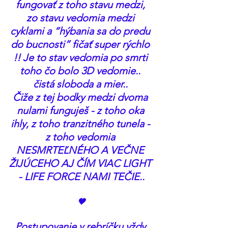
fungovať z toho stavu medzi, 
zo stavu vedomia medzi 
cyklami a “hýbania sa do predu 
do bucnosti” fičať super rýchlo 
!! Je to stav vedomia po smrti 
toho čo bolo 3D vedomie.. 
čistá sloboda a mier.. 
Čiže z tej bodky medzi dvoma 
nulami funguješ - z toho oka 
ihly, z toho tranzitného tunela - 
z toho vedomia 
NESMRTEĽNÉHO A VEČNE 
ŽIJÚCEHO AJ ČÍM VIAC LIGHT 
- LIFE FORCE NAMI TEČIE..
🖤
Postupovanie v rebríčku vždy 