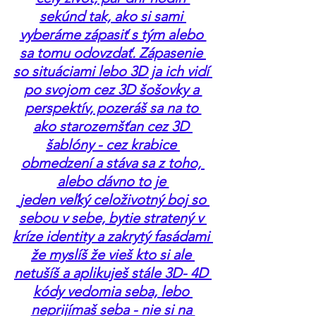
sekúnd tak, ako si sami 
vyberáme zápasiť s tým alebo 
sa tomu odovzdať. Zápasenie 
so situáciami lebo 3D ja ich vidí 
po svojom cez 3D šošovky a 
perspektív, pozeráš sa na to 
ako starozemšťan cez 3D 
šablóny - cez krabice 
obmedzení a stáva sa z toho, 
alebo dávno to je 
 jeden veľký celoživotný boj so 
sebou v sebe, bytie stratený v 
kríze identity a zakrytý fasádami 
že myslíš že vieš kto si ale 
netušíš a aplikuješ stále 3D- 4D 
kódy vedomia seba, lebo 
neprijímaš seba - nie si na 