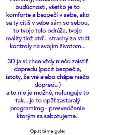
budúcnosti, všetko je to 
komforte a bezpečí v sebe, ako 
sa ty cítiš v sebe sám so sebou, 
to tvoje telo odráža, tvoje 
reality tiež atď... strachy zo strát 
kontroly na svojim životom... 
3D ja si chce vždy niečo zaistiť 
dopredu (pocit bezpečia, 
istoty, že vie alebo chápe niečo 
dopredu ) 
a to nie je možné, nefunguje to 
tak....je to opäť zastaralý 
programimg - presvedčenie 
ktorým sa sabotujeme.. 
Opäť téma gule: 