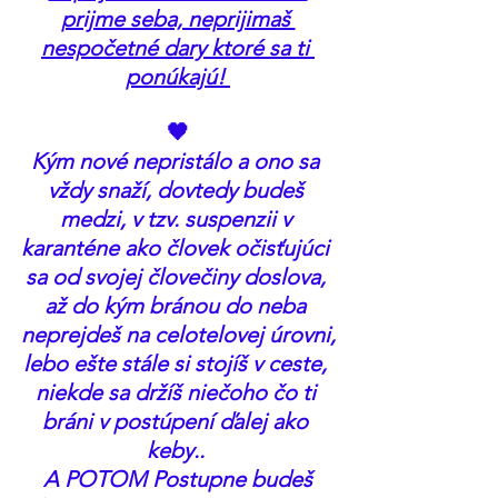
prijme seba, neprijimaš 
nespočetné dary ktoré sa ti 
ponúkajú! 
🖤
Kým nové nepristálo a ono sa 
vždy snaží, dovtedy budeš 
medzi, v tzv. suspenzii v 
karanténe ako človek očisťujúci 
sa od svojej človečiny doslova, 
až do kým bránou do neba 
neprejdeš na celotelovej úrovni,
lebo ešte stále si stojíš v ceste, 
niekde sa držíš niečoho čo ti 
bráni v postúpení ďalej ako 
keby.. 
 A POTOM Postupne budeš 