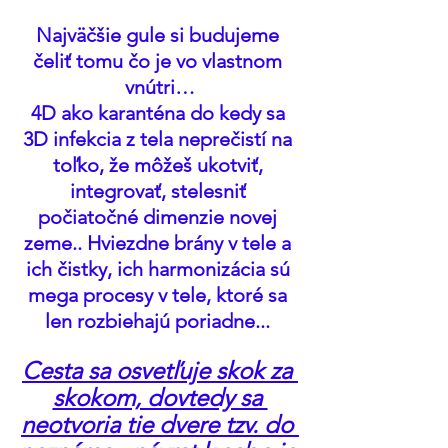
Najväčšie gule si budujeme 
čeliť tomu čo je vo vlastnom 
vnútri…
4D ako karanténa do kedy sa 
3D infekcia z tela neprečistí na 
toľko, že môžeš ukotviť, 
integrovať, stelesniť 
počiatočné dimenzie novej 
zeme.. Hviezdne brány v tele a 
ich čistky, ich harmonizácia sú 
mega procesy v tele, ktoré sa 
len rozbiehajú poriadne... 
Cesta sa osvetľuje skok za 
skokom, dovtedy sa 
neotvoria tie dvere tzv. do 