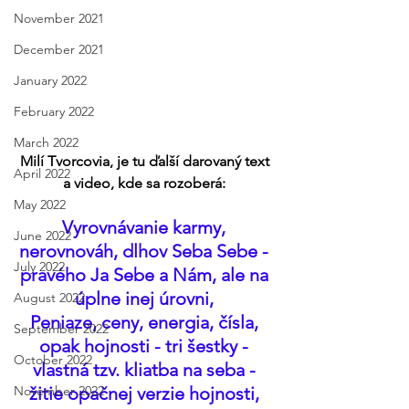
November 2021
December 2021
January 2022
February 2022
March 2022
Milí Tvorcovia, je tu ďalší darovaný text 
April 2022
a video, kde sa rozoberá: 
May 2022
Vyrovnávanie karmy, 
June 2022
nerovnováh, dlhov Seba Sebe - 
July 2022
pravého Ja Sebe a Nám, ale na 
úplne inej úrovni, 
August 2022
Peniaze, ceny, energia, čísla, 
September 2022
opak hojnosti - tri šestky - 
October 2022
vlastná tzv. kliatba na seba - 
žitie opačnej verzie hojnosti, 
November 2022