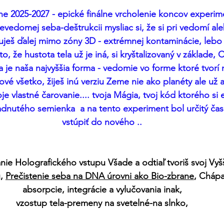
e 2025-2027 - epické finálne vrcholenie koncov experim
vedomej seba-deštrukcii mysliac si, že si pri vedomí ale
uješ ďalej mimo zóny 3D - extrémnej kontaminácie, lebo 
 že hustota tela už je iná, si kryštalizovaný v základe, Cry
a je naša najvyššia forma - vedomie vo forme ktoré tvorí n
ové všetko, žiješ inú verziu Zeme nie ako planéty ale už a
je vlastné čarovanie.... tvoja Mágia, tvoj kód ktorého si 
dnutého semienka  a na tento experiment bol určitý čas 
vstúpiť do nového ..
e Holografického vstupu Všade a odtiaľ tvoriš svoj Vyšš
, 
Prečistenie seba na DNA úrovni ako Bio-zbrane
, Chápa
absorpcie, integrácie a vylučovania inak,
vzostup tela-premeny na svetelné-na slnko,