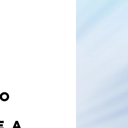
April 2023
r 2023
ho
e a