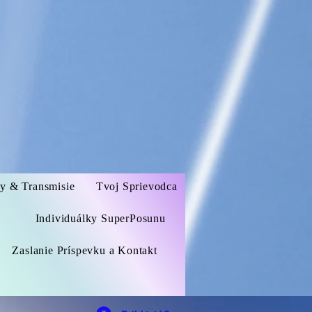
zy & Transmisie
Tvoj Sprievodca
Individuálky SuperPosunu
Zaslanie Príspevku a Kontakt