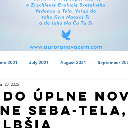
une 2021
July 2021
August 2021
September 20
un 28, 2025
 2021
January 2022
February 2022
March 2022
 Do Úplne No
ne Seba-Tela
July 2022
August 2022
September 2022
Octobe
Hlbšia