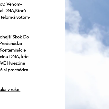
trov, Venom-
tal DNA,Ktorú 
m telom-životom-
rdnejší Skok Do 
 Predchádza 
 Kontaminácie 
áciou DNA, kde 
OVÉ Hviezdne 
á si prechádza 
uka v ruke 