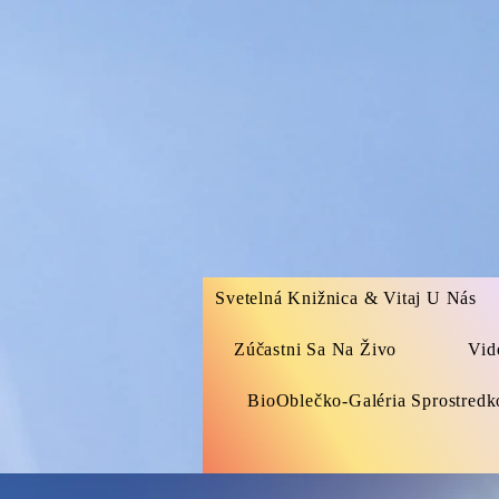
Svetelná Knižnica & Vitaj U Nás
Zúčastni Sa Na Živo
Vid
BioOblečko-Galéria Sprostred