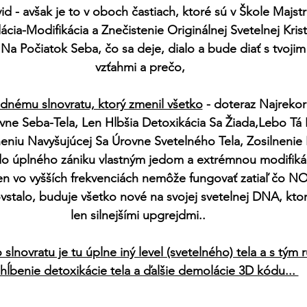
d - avšak je to v oboch častiach, ktoré sú v Škole Majs
ia-Modifikácia a Znečistenie Originálnej Svetelnej Kris
ť Na Počiatok Seba, čo sa deje, dialo a bude diať s tvoji
vzťahmi a prečo,
ednému slnovratu, ktorý zmenil všetko
 - doteraz Najreko
ne Seba-Tela, Len Hlbšia Detoxikácia Sa Žiada,Lebo Tá
sneniu Navyšujúcej Sa Úrovne Svetelného Tela, Zosilnenie
do úplného zániku vlastným jedom a extrémnou modifik
en vo vyšších frekvenciách nemôže fungovať zatiaľ čo N
vstalo, buduje všetko nové na svojej svetelnej DNA, ktor
len silnejšími upgrejdmi.. 
lnovratu je tu úplne iný level (svetelného) tela a s tým r
hĺbenie detoxikácie tela a ďalšie demolácie 3D kódu... 