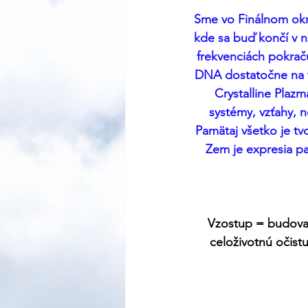
Sme vo Finálnom okn
kde sa buď končí v ne
frekvenciách pokrač
DNA dostatočne na to,
Crystalline Plazm
systémy, vzťahy, n
Pamätaj všetko je tvo
Zem je expresia pa
Vzostup = budovani
celoživotnú očistu