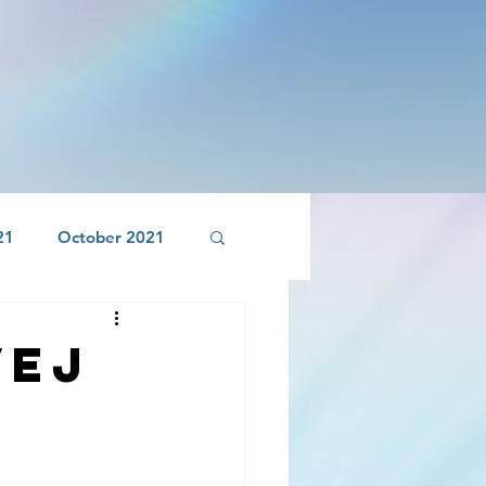
21
October 2021
April 2022
vej
,
r 2022