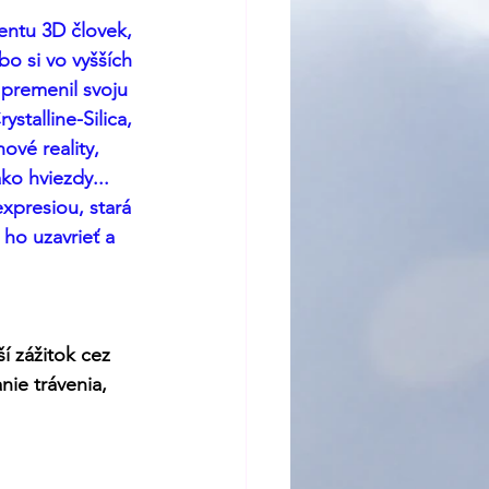
entu 3D človek, 
bo si vo vyšších 
premenil svoju 
stalline-Silica, 
ové reality, 
ko hviezdy... 
expresiou, stará 
ho uzavrieť a 
í zážitok cez 
nie trávenia, 