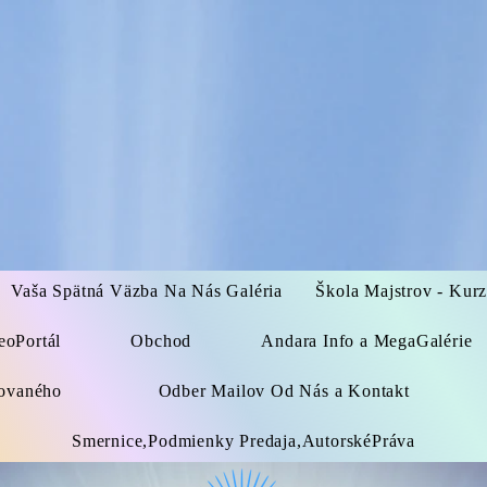
Vaša Spätná Väzba Na Nás Galéria
Škola Majstrov - Kur
eoPortál
Obchod
Andara Info a MegaGalérie
kovaného
Odber Mailov Od Nás a Kontakt
Smernice,Podmienky Predaja,AutorskéPráva