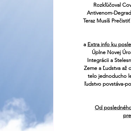
Rozkľúčoval Covi
Antivenom-Degradác
Teraz Musíš Prečisti
a 
Extra info ku posl
Úplne Novej Úrov
Integrácii a Stele
Zeme a Ľudstva až 
telo jednoducho l
ľudstvo povstáva-po
Od posledného s
pre