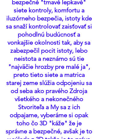
bezpečné "tmavé lepkavé" 
siete kontroly, komfortu a 
iluzórneho bezpečia, istoty kde 
sa snaží kontrolovať zaisťovať si 
pohodlnú budúcnosť a 
vonkajšie okolnosti tak, aby sa 
zabezpečil pocit istoty, lebo 
neistota a neznámo sú tie 
"najväčie hrozby pre malé ja", 
preto tieto siete a matrica 
starej zeme slúžia odpojeniu sa 
od seba ako pravého Zdroja 
všetkého a nekonečného 
Stvoriteľa a My sa z ich 
odpajame, vyberáme si opak 
toho čo 3D "káže" že je 
správne a bezpečné, avšak je to 