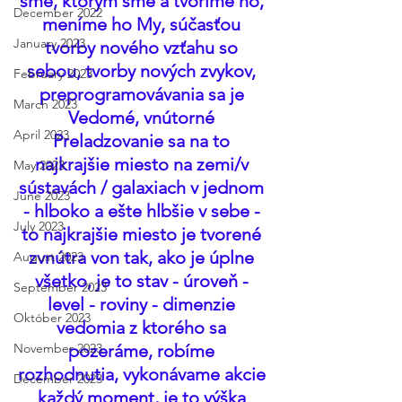
sme, ktorým sme a tvoríme ho, 
December 2022
meníme ho My, súčasťou 
January 2023
tvorby nového vzťahu so 
sebou, tvorby nových zvykov, 
February 2023
preprogramovávania sa je 
March 2023
Vedomé, vnútorné 
April 2023
Preladzovanie sa na to 
najkrajšie miesto na zemi/v 
May 2023
sústavách / galaxiach v jednom 
June 2023
- hlboko a ešte hlbšie v sebe - 
July 2023
to najkrajšie miesto je tvorené 
zvnútra von tak, ako je úplne 
August 2023
všetko, je to stav - úroveň - 
September 2023
level - roviny - dimenzie 
Október 2023
vedomia z ktorého sa 
November 2023
pozeráme, robíme 
rozhodnutia, vykonávame akcie 
December 2023
každý moment, je to výška 