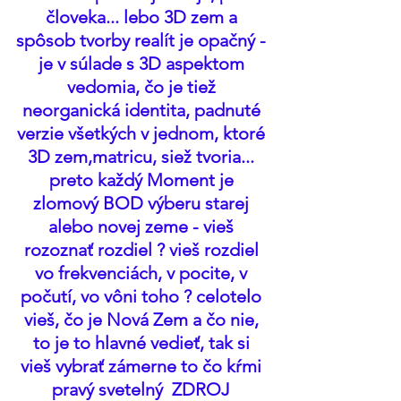
človeka... lebo 3D zem a 
spôsob tvorby realít je opačný - 
je v súlade s 3D aspektom 
vedomia, čo je tiež 
neorganická identita, padnuté 
verzie všetkých v jednom, ktoré 
3D zem,matricu, siež tvoria... 
preto každý Moment je 
zlomový BOD výberu starej 
alebo novej zeme - vieš 
rozoznať rozdiel ? vieš rozdiel 
vo frekvenciách, v pocite, v 
počutí, vo vôni toho ? celotelo 
vieš, čo je Nová Zem a čo nie, 
to je to hlavné vedieť, tak si 
vieš vybrať zámerne to čo kŕmi 
pravý svetelný  ZDROJ 