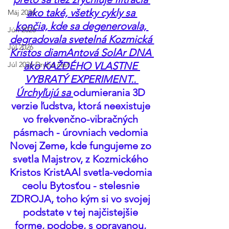
ako také, všetky cykly sa 
Máj 2026
končia, kde sa degenerovala, 
Jún 2026
degradovala svetelná Kozmická 
Júl 2026
Kristos diamAntová SolAr DNA 
Júl 2026 Druhá časť
ako KAŽDÉHO VLASTNE 
VYBRATÝ EXPERIMENT.. 
Úrchyľujú sa 
odumierania 3D 
verzie ľudstva, ktorá neexistuje 
vo frekvenčno-vibračných 
pásmach - úrovniach vedomia 
Novej Zeme, kde fungujeme zo 
svetla Majstrov, z Kozmického 
Kristos KristAAl svetla-vedomia 
ceolu Bytosťou - stelesnie 
ZDROJA, toho kým si vo svojej 
podstate v tej najčistejšie 
forme, podobe, s opravanou, 