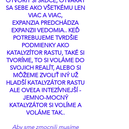
OTVORIŤ SI SRDCE, OTVÁRAŤ 
SA SEBE AKO VŠETKÉMU LEN 
VIAC A VIAC, 
EXPANZIA PREDCHÁDZA 
EXPANZII VEDOMIA.. KEĎ 
POTREBUJEME TVRDŠIE 
PODMIENKY AKO 
KATALYZÍTOR RASTU, TAKÉ SI 
TVORÍME, TO SI VOLÁME DO 
SVOJICH REALÍT, ALEBO SI 
MÔŽEME ZVOLIŤ INÝ UŽ 
HLADŠÍ KATALYZÁTOR RASTU 
ALE OVEĽA INTEZÍVNEJŠÍ - 
JEMNO-MOCNÝ 
KATALYZÁTOR SI VOLÍME A 
VOLÁME TAK.. 
Aby sme zmocnili musíme 