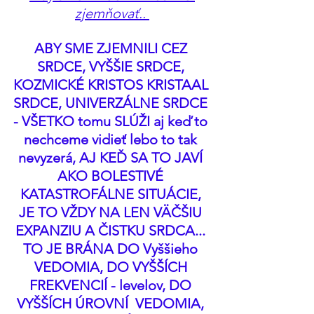
zjemňovať.. 
ABY SME ZJEMNILI CEZ 
SRDCE, VYŠŠIE SRDCE, 
KOZMICKÉ KRISTOS KRISTAAL 
SRDCE, UNIVERZÁLNE SRDCE 
- VŠETKO tomu SLÚŽI aj keď to 
nechceme vidieť lebo to tak 
nevyzerá, AJ KEĎ SA TO JAVÍ 
AKO BOLESTIVÉ 
KATASTROFÁLNE SITUÁCIE, 
JE TO VŽDY NA LEN VÄČŠIU 
EXPANZIU A ČISTKU SRDCA... 
TO JE BRÁNA DO Vyššieho 
VEDOMIA, DO VYŠŠÍCH 
FREKVENCIÍ - levelov, DO 
VYŠŠÍCH ÚROVNÍ  VEDOMIA, 