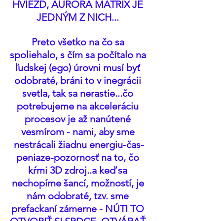
HVIEZD, AURORA MATRIX JE 
JEDNÝM Z NICH... 
Preto všetko na čo sa 
spoliehalo, s čím sa počítalo na 
ľudskej (ego) úrovni musí byť 
odobraté, bráni to v inegrácii 
svetla, tak sa nerastie...čo 
potrebujeme na akceleráciu 
procesov je až nanútené 
vesmírom - nami, aby sme 
nestrácali žiadnu energiu-čas-
peniaze-pozornosť na to, čo 
kŕmi 3D zdroj..a keď sa 
nechopíme šancí, možností, je 
nám odobraté, tzv. sme 
prefackaní zámerne - NÚTI TO 