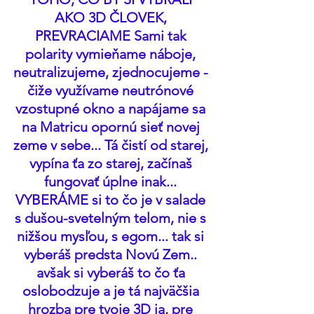
AKO 3D ČLOVEK, 
PREVRACIAME Sami tak 
polarity vymieňame náboje, 
neutralizujeme, zjednocujeme - 
čiže využívame neutrónové 
vzostupné okno a napájame sa 
na Matricu opornú sieť novej 
zeme v sebe... Tá čistí od starej, 
vypína ťa zo starej, začínaš 
fungovať úplne inak... 
VYBERÁME si to čo je v salade 
s dušou-svetelným telom, nie s 
nižšou mysľou, s egom... tak si 
vyberáš predsta Novú Zem.. 
avšak si vyberáš to čo ťa 
oslobodzuje a je tá najväčšia 
hrozba pre tvoje 3D ja, pre 