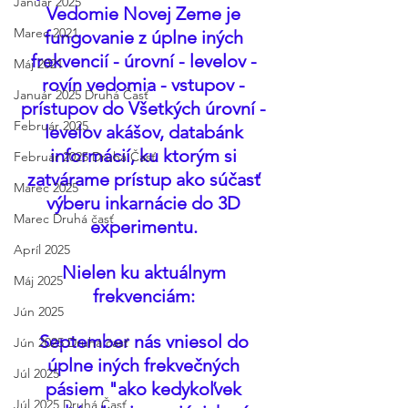
Január 2025
Vedomie Novej Zeme je 
Marec 2021
fungovanie z úplne iných 
frekvencií - úrovní - levelov - 
Máj 2021
rovín vedomia - vstupov - 
Január 2025 Druhá Časť
prístupov do Všetkých úrovní - 
Február 2025
levelov akášov, databánk 
informácií, ku ktorým si 
Február 2025 Druhá Časť
zatvárame prístup ako súčasť 
Marec 2025
výberu inkarnácie do 3D 
Marec Druhá časť
experimentu. 
Apríl 2025
Nielen ku aktuálnym 
Máj 2025
frekvenciám: 
Jún 2025
September nás vniesol do 
Jún 2025 Druhá časť
úplne iných frekvečných 
Júl 2025
pásiem "ako kedykoľvek 
Júl 2025 Druhá Časť