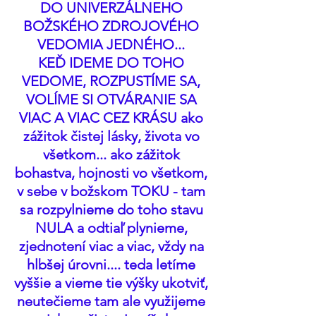
DO UNIVERZÁLNEHO 
BOŽSKÉHO ZDROJOVÉHO 
VEDOMIA JEDNÉHO... 
KEĎ IDEME DO TOHO 
VEDOME, ROZPUSTÍME SA, 
VOLÍME SI OTVÁRANIE SA 
VIAC A VIAC CEZ KRÁSU ako 
zážitok čistej lásky, života vo 
všetkom... ako zážitok 
bohastva, hojnosti vo všetkom, 
v sebe v božskom TOKU - tam 
sa rozpylnieme do toho stavu 
NULA a odtiaľ plynieme, 
zjednotení viac a viac, vždy na 
hlbšej úrovni.... teda letíme 
vyššie a vieme tie výšky ukotviť, 
neutečieme tam ale využijeme 