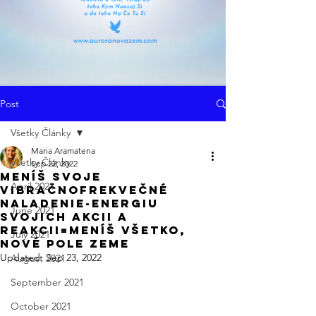
Post
Všetky Články
Maria Aramatena
Všetky Články
Sep 22, 2022
Meníš svoje
April 2021
VibračnoFrekvečné
Naladenie-Energiu
June 2021
Svojich Akcii a
Reakcii=Meníš Všetko,
July 2021
Nové pole Zeme
Updated:
Sep 23, 2022
August 2021
September 2021
October 2021