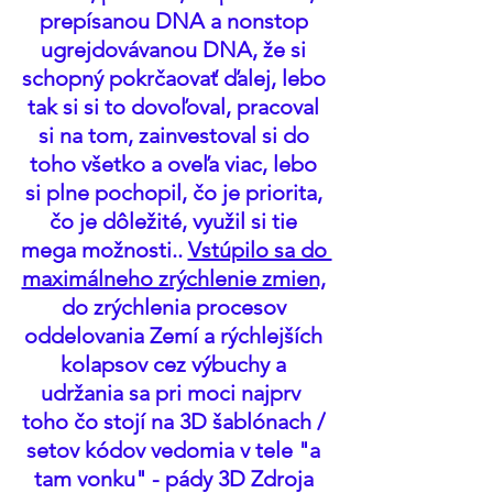
prepísanou DNA a nonstop 
ugrejdovávanou DNA, že si 
schopný pokrčaovať ďalej, lebo 
tak si si to dovoľoval, pracoval 
si na tom, zainvestoval si do 
toho všetko a oveľa viac, lebo 
si plne pochopil, čo je priorita, 
čo je dôležité, využil si tie 
mega možnosti.. 
Vstúpilo sa do 
maximálneho zrýchlenie zmien,
do zrýchlenia procesov 
oddelovania Zemí a rýchlejších 
kolapsov cez výbuchy a 
udržania sa pri moci najprv  
toho čo stojí na 3D šablónach / 
setov kódov vedomia v tele "a 
tam vonku" - pády 3D Zdroja 