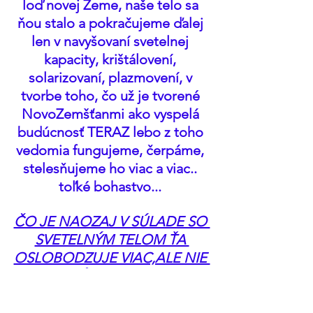
loď novej Zeme, naše telo sa 
ňou stalo a pokračujeme ďalej 
len v navyšovaní svetelnej 
kapacity, krištálovení, 
solarizovaní, plazmovení, v 
tvorbe toho, čo už je tvorené 
NovoZemšťanmi ako vyspelá 
budúcnosť TERAZ lebo z toho 
vedomia fungujeme, čerpáme, 
stelesňujeme ho viac a viac.. 
toľké bohastvo... 
ČO JE NAOZAJ V SÚLADE SO 
SVETELNÝM TELOM ŤA 
OSLOBODZUJE VIAC,ALE NIE 
AKO ÚNIK, ALE AKO 
ODĽAHČENIE A HBLŠÍ 
NÁVRAT KU SEBE AKO 