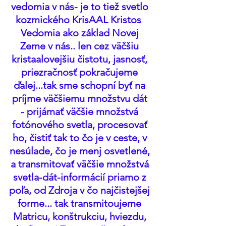
vedomia v nás- je to tiež svetlo 
kozmického KrisAAL Kristos  
Vedomia ako základ Novej 
Zeme v nás.. len cez väčšiu 
kristaalovejšiu čistotu, jasnosť, 
priezračnosť pokračujeme 
ďalej...tak sme schopní byť na 
príjme väčšiemu množstvu dát 
- prijámať väčšie množstvá 
fotónového svetla, procesovať 
ho, čistiť tak to čo je v ceste, v 
nesúlade, čo je menj osvetlené, 
a transmitovať väčšie množstvá 
svetla-dát-informácií priamo z 
poľa, od Zdroja v čo najčistejšej 
forme... tak transmitoujeme 
Matricu, konštrukciu, hviezdu, 