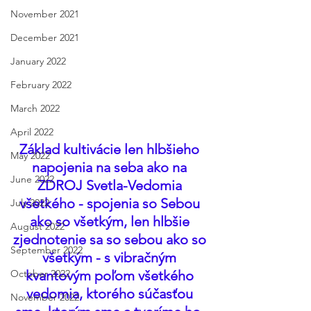
November 2021
December 2021
January 2022
February 2022
March 2022
April 2022
Základ kultivácie len hlbšieho 
May 2022
napojenia na seba ako na 
June 2022
ZDROJ Svetla-Vedomia 
všetkého - spojenia so Sebou 
July 2022
ako so všetkým, len hlbšie 
August 2022
zjednotenie sa so sebou ako so 
September 2022
všetkým - s vibračným 
October 2022
kvantovým poľom všetkého 
vedomia, ktorého súčasťou 
November 2022