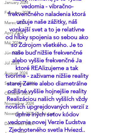
January 2024
vedomia - vibračno-
February 2024
frekvenčného naladenia ktorá 
určuje naše zážitky, náš 
Marec 2024
vonkajší svet a to je relatívne 
April 2024
od hĺbky spojenia so sebou ako 
Máj 2024
so Zdrojom všetkého. Je to 
naše buď nižšie frekvenčné 
Jún 2024
alebo vyššie frekvenčné Ja 
Júl 2024
ktoré REAlizujeme a tak 
August 2024
tvoríme - zaživame nižšie reality 
starej Zeme alebo diametrálne 
September 2024
odlišné vyššie hojnejšie reality 
Október 2024
Realizáciou našich vyšších vždy 
November 2024
novších upgrejdovaných verzií z 
November 2024 Druhá časť
úplne iných setov kódov 
vedomia novej Verzie Ľudstva 
December 2024
Zjednoteného svetla Hviezd.. 