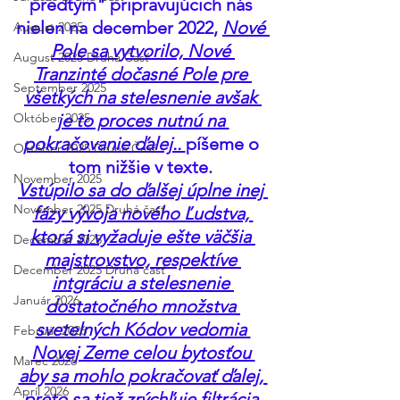
predtým" pripravujúcich nás 
nielen na december 2022, 
Nové 
August 2025
Pole sa vytvorilo, Nové 
August 2025 Druhá Časť
Tranzinté dočasné Pole pre 
September 2025
všetkých na stelesnenie avšak 
Október 2025
je to proces nutnú na 
pokračovanie ďalej.. 
píšeme o 
Október 2025 Druhá Časť
tom nižšie v texte. 
November 2025
Vstúpilo sa do ďalšej úplne inej 
November 2025 Druhá časť
fázy vývoja nového Ľudstva, 
ktorá si vyžaduje ešte väčšia 
December 2025
majstrovstvo, respektíve 
December 2025 Druhá časť
intgráciu a stelesnenie 
Január 2026
dostatočného množstva 
svetelných Kódov vedomia 
Február 2026
Novej Zeme celou bytosťou 
Marec 2026
aby sa mohlo pokračovať ďalej, 
Apríl 2026
preto sa tiež zrýchľuje filtrácia 