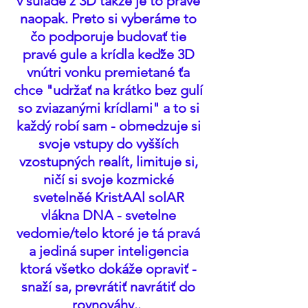
v súlade z 3D takže je to práve 
naopak. Preto si vyberáme to 
čo podporuje budovať tie 
pravé gule a krídla keďže 3D 
vnútri vonku premietané ťa 
chce "udržať na krátko bez gulí 
so zviazanými krídlami" a to si 
každý robí sam - obmedzuje si 
svoje vstupy do vyšších 
vzostupných realít, limituje si, 
ničí si svoje kozmické 
svetelněé KristAAl solAR 
vlákna DNA - svetelne 
vedomie/telo ktoré je tá pravá 
a jediná super inteligencia 
ktorá všetko dokáže opraviť - 
snaží sa, prevrátiť navrátiť do 
rovnováhy..  