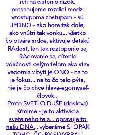
ich na čistenie nížok, 
presahujeme rozdiel medzi 
vzostupoma zostupom - sú 
JEDNO - ako hore tak dole, 
ako vnútri tak vonku... všetko 
čo otvára srdce, aktivuje detskú 
RAdosť, len tak roztopenie sa, 
RAdovanie sa, cítenie 
vďačnosti celým telom ako stav 
vedomia v bytí je ONO - na to 
je fokus... na to čo telo pýta, 
nie je čo chce hlava-egomyseľ-
človek... 
Preto SVETLO DUŠE (doslova) 
Kŕmime - je to aktivácia 
svetelného tela... opravuje to 
našu DNA.
.. vyberáme SI OPAK 
TOHO, ČO BY SI VYBRALI 