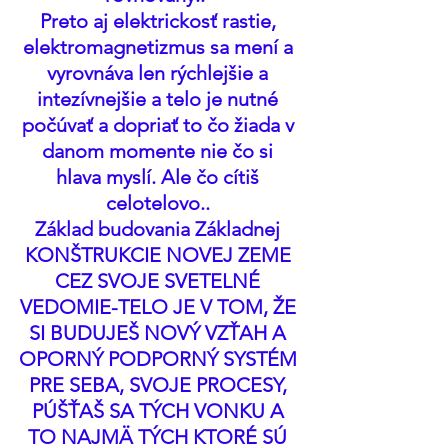
Preto aj elektrickosť rastie, 
elektromagnetizmus sa mení a 
vyrovnáva len rýchlejšie a 
intezívnejšie a telo je nutné 
počúvať a dopriať to čo žiada v 
danom momente nie čo si 
hlava myslí. Ale čo cítiš 
celotelovo.. 
Základ budovania Základnej 
KONŠTRUKCIE NOVEJ ZEME 
CEZ SVOJE SVETELNÉ 
VEDOMIE-TELO JE V TOM, ŽE 
SI BUDUJEŠ NOVÝ VZŤAH A 
OPORNÝ PODPORNÝ SYSTÉM 
PRE SEBA, SVOJE PROCESY, 
PÚŠŤAŠ SA TÝCH VONKU A 
TO NAJMÄ TÝCH KTORÉ SÚ 