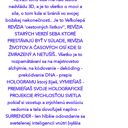
nadvládu 3D, a je to všetko o moci a 
sile, o tom kde si brániš vo svojej 
božskej nekonečnosti.. Je to Veľkolepá 
REVÍZIA 'cestovných lístkov'', REVÍZIA 
STARÝCH VERZIÍ SEBA KTORÉ 
PRESTÁVAJÚ BYŤ V SÚLADE, REVÍZIA 
ŽIVOTOV A ČASOVÝCH OSÍ KDE SI 
ZMRAZENÝ A NETUŠÍŠ.. Všetko je to 
rozpamätávaní sa na majstrovstvo 
alchýmie, na kódovanie - dekóding - 
prekódvanie DNA - prepis 
HOLOGRAMU ktorý žiješ, VYMIEŇAŠ - 
PREMIEŇAŠ SVOJE HOLOGRAFICKÉ 
PROJEKCIE RÝCHLOSŤOU SVETLA 
pokiaľ si vzostup a zrýchlenú evolúciu 
vedomia a tela dovoľuješ naplno - 
SURRENDER - len hlbšie odovzdanie sa 
svetelenej inteligencii vnútri (vyššia 