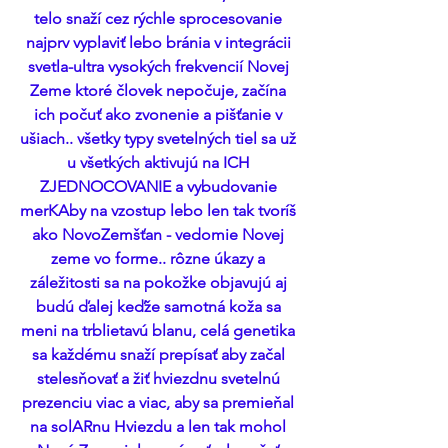
telo snaží cez rýchle sprocesovanie 
najprv vyplaviť lebo bránia v integrácii 
svetla-ultra vysokých frekvencií Novej 
Zeme ktoré človek nepočuje, začína 
ich počuť ako zvonenie a pišťanie v 
ušiach.. všetky typy svetelných tiel sa už 
u všetkých aktivujú na ICH 
ZJEDNOCOVANIE a vybudovanie 
merKAby na vzostup lebo len tak tvoríš 
ako NovoZemšťan - vedomie Novej 
zeme vo forme.. rôzne úkazy a 
záležitosti sa na pokožke objavujú aj 
budú ďalej keďže samotná koža sa 
meni na trblietavú blanu, celá genetika 
sa každému snaží prepísať aby začal 
stelesňovať a žiť hviezdnu svetelnú 
prezenciu viac a viac, aby sa premieňal 
na solARnu Hviezdu a len tak mohol 