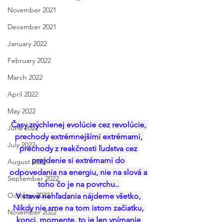
November 2021
December 2021
January 2022
February 2022
March 2022
April 2022
May 2022
Časy zrýchlenej evolúcie cez revolúcie, 
June 2022
prechody extrémnejšími extrémami, 
July 2022
prechody z reakčnosti ľudstva cez 
prejdenie si extrémami do 
August 2022
odpovedania na energiu, nie na slová a 
September 2022
toho čo je na povrchu.. 
October 2022
V stave nehľadania nájdeme všetko, 
Nikdy nie sme na tom istom začiatku, 
November 2022
konci, momente, to je len vnímanie 