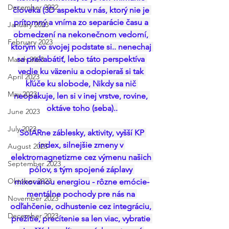
December 2022
človeka (3D aspektu v nás, ktorý nie je 
prítomný a vníma zo separácie času a 
January 2023
obmedzení na nekonečnom vedomí, 
February 2023
ktorým vo svojej podstate si.. nenechaj 
sa prekabátiť, lebo táto perspektíva 
March 2023
vedie ku väzeniu a odopieraš si tak 
April 2023
kľúče ku slobode, Nikdy sa nič 
May 2023
neopakuje, len si v inej vrstve, rovine, 
oktáve toho (seba)..
June 2023
July 2023
 SolARne záblesky, aktivity, vyšší KP 
index, silnejšie zmeny v 
August 2023
elektromagnetizme cez výmenu našich 
September 2023
pólov, s tým spojené záplavy 
Október 2023
mixovanou energiou - rôzne emócie-
mentálne pochody pre nás na 
November 2023
odľahčenie, odhustenie cez integráciu, 
December 2023
prežitie, precítenie sa len viac, vybratie 