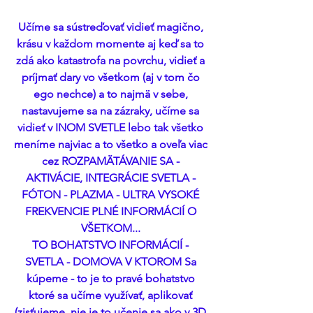
Učíme sa sústreďovať vidieť magično, 
krásu v každom momente aj keď sa to 
zdá ako katastrofa na povrchu, vidieť a 
príjmať dary vo všetkom (aj v tom čo 
ego nechce) a to najmä v sebe, 
nastavujeme sa na zázraky, učíme sa 
vidieť v INOM SVETLE lebo tak všetko 
meníme najviac a to všetko a oveľa viac 
cez ROZPAMÄTÁVANIE SA - 
AKTIVÁCIE, INTEGRÁCIE SVETLA - 
FÓTON - PLAZMA - ULTRA VYSOKÉ 
FREKVENCIE PLNÉ INFORMÁCIÍ O 
VŠETKOM... 
TO BOHATSTVO INFORMÁCIÍ - 
SVETLA - DOMOVA V KTOROM Sa 
kúpeme - to je to pravé bohatstvo 
ktoré sa učíme využívať, aplikovať 
(zisťujeme, nie je to učenie sa ako v 3D 