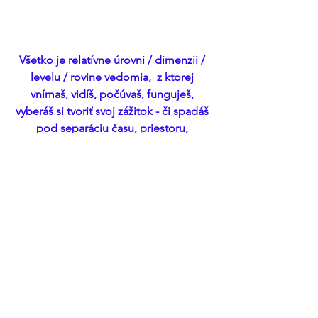
Všetko je relatívne úrovni / dimenzii / 
levelu / rovine vedomia,  z ktorej 
vnímaš, vidíš, počúvaš, funguješ, 
vyberáš si tvoriť svoj zážitok - či spadáš 
pod separáciu času, priestoru, 
obmedzeniam 3D programimgu (nižšej 
mysle)
A to je relatívne hĺbke jednoty v sebe 
so Zdrojom všetkého vedomia - si 
pole, si hologram-y, vyberáš si ten svoj 
ktorý si praješ žiť alebo si obeťou toho 
starého hologramu 3D Zeme ktorý stojí 
na potláčaní vlastného svetla, 
božského potenciálu, potláčaní 
kreačnej sile kozmu ktorá je využívaná 
na napĺňanie Nižších potrieb “spodnej 