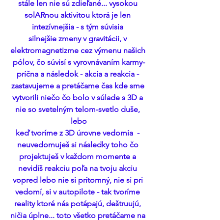
stále len nie sú zdieľané... vysokou 
solARnou aktivitou ktorá je len 
intezívnejšia - s tým súvisia 
silnejšie zmeny v gravitácii, v 
elektromagnetizme cez výmenu našich 
pólov, čo súvisí s vyrovnávaním karmy-
príčna a následok - akcia a reakcia - 
zastavujeme a pretáčame čas kde sme 
vytvorili niečo čo bolo v súlade s 3D a 
nie so svetelným telom-svetlo duše, 
lebo
keď tvoríme z 3D úrovne vedomia  - 
neuvedomuješ si následky toho čo 
projektuješ v každom momente a 
nevidíš reakciu poľa na tvoju akciu 
vopred lebo nie si prítomný, nie si pri 
vedomí, si v autopilote - tak tvoríme 
reality ktoré nás potápajú, deštruujú, 
ničia úplne... toto všetko pretáčame na 