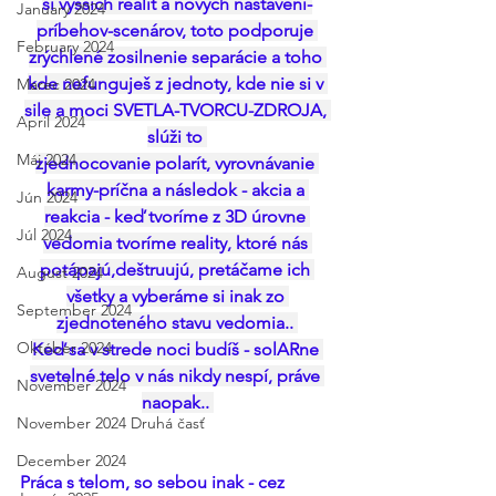
si vyšších realít a nových nastavení-
January 2024
príbehov-scenárov, toto podporuje 
February 2024
zrýchlené zosilnenie separácie a toho 
kde nefunguješ z jednoty, kde nie si v 
Marec 2024
sile a moci SVETLA-TVORCU-ZDROJA, 
April 2024
slúži to 
Máj 2024
zjednocovanie polarít, vyrovnávanie 
karmy-príčna a následok - akcia a 
Jún 2024
reakcia - keď tvoríme z 3D úrovne 
Júl 2024
vedomia tvoríme reality, ktoré nás 
potápajú,deštruujú, pretáčame ich 
August 2024
všetky a vyberáme si inak zo 
September 2024
zjednoteného stavu vedomia.. 
Október 2024
Keď sa v strede noci budíš - solARne 
svetelné telo v nás nikdy nespí, práve 
November 2024
naopak.. 
November 2024 Druhá časť
December 2024
Práca s telom, so sebou inak - cez 