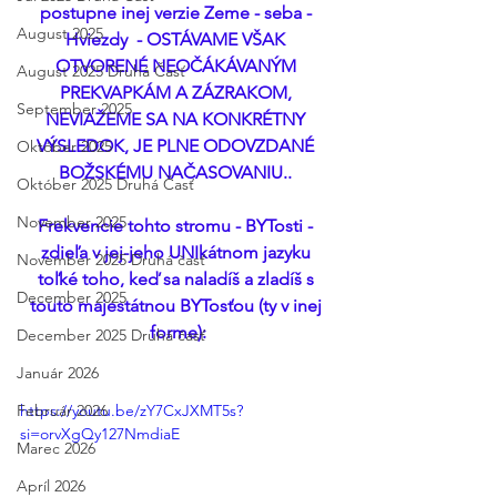
postupne inej verzie Zeme - seba - 
August 2025
Hviezdy  - OSTÁVAME VŠAK 
OTVORENÉ NEOČÁKÁVANÝM 
August 2025 Druhá Časť
PREKVAPKÁM A ZÁZRAKOM, 
September 2025
NEVIAŽEME SA NA KONKRÉTNY 
VÝSLEDOK, JE PLNE ODOVZDANÉ 
Október 2025
BOŽSKÉMU NAČASOVANIU.. 
Október 2025 Druhá Časť
November 2025
Frekvencie tohto stromu - BYTosti - 
zdieľa v jej-jeho UNIkátnom jazyku 
November 2025 Druhá časť
toľké toho, keď sa naladíš a zladíš s 
December 2025
touto majestátnou BYTosťou (ty v inej 
forme):
December 2025 Druhá časť
Január 2026
https://youtu.be/zY7CxJXMT5s?
Február 2026
si=orvXgQy127NmdiaE
Marec 2026
Apríl 2026