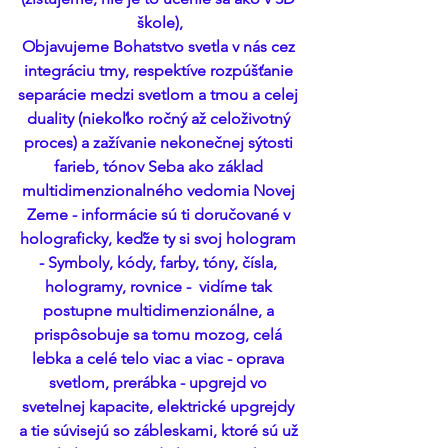
škole),
Objavujeme Bohatstvo svetla v nás cez 
integráciu tmy, respektíve rozpúšťanie 
separácie medzi svetlom a tmou a celej 
duality (niekoľko ročný až celoživotný 
proces) a zažívanie nekonečnej sýtosti 
farieb, tónov Seba ako základ 
multidimenzionalného vedomia Novej 
Zeme - informácie sú ti doručované v 
holograficky, keďže ty si svoj hologram 
- Symboly, kódy, farby, tóny, čísla, 
hologramy, rovnice -  vidíme tak 
postupne multidimenzionálne, a 
prispôsobuje sa tomu mozog, celá 
lebka a celé telo viac a viac - oprava 
svetlom, prerábka - upgrejd vo 
svetelnej kapacite, elektrické upgrejdy 
a tie súvisejú so zábleskami, ktoré sú už 