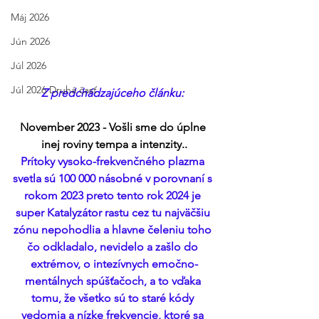
Máj 2026
Jún 2026
Júl 2026
Júl 2026 Druhá časť
Z predchádzajúceho článku: 
November 2023 - Vošli sme do úplne 
inej roviny tempa a intenzity..
Prítoky vysoko-frekvenčného plazma 
svetla sú 100 000 násobné v porovnaní s 
rokom 2023 preto tento rok 2024 je 
super Katalyzátor rastu cez tu najväčšiu 
zónu nepohodlia a hlavne čeleniu toho 
čo odkladalo, nevidelo a zašlo do 
extrémov, o intezívnych emočno-
mentálnych spúšťačoch, a to vďaka 
tomu, že všetko sú to staré kódy 
vedomia a nízke frekvencie, ktoré sa 