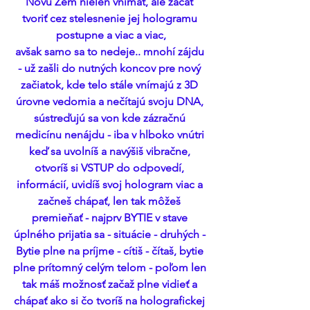
Novú Zem nielen vnímať, ale začať 
tvoriť cez stelesnenie jej hologramu 
postupne a viac a viac,
avšak samo sa to nedeje.. mnohí zájdu 
- už zašli do nutných koncov pre nový 
začiatok, kde telo stále vnímajú z 3D 
úrovne vedomia a nečítajú svoju DNA, 
sústreďujú sa von kde zázračnú 
medicínu nenájdu - iba v hlboko vnútri 
keď sa uvolníš a navýšiš vibračne, 
otvoríš si VSTUP do odpovedí, 
informácií, uvidíš svoj hologram viac a 
začneš chápať, len tak môžeš 
premieňať - najprv BYTIE v stave 
úplného prijatia sa - situácie - druhých - 
Bytie plne na príjme - cítiš - čítaš, bytie 
plne prítomný celým telom - poľom len 
tak máš možnosť začaž plne vidieť a 
chápať ako si čo tvoríš na holografickej 