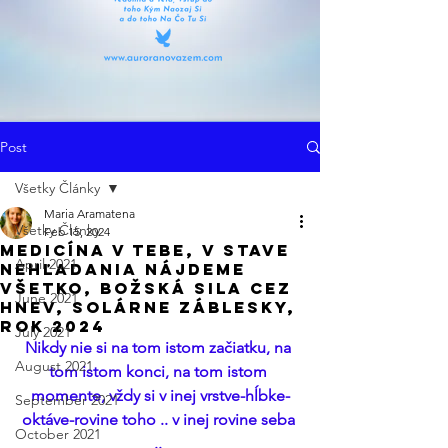
Post
Všetky Články
Maria Aramatena
Všetky Články
Feb 15, 2024
Medicína v tebe, v Stave
April 2021
Nehľadania Nájdeme
Všetko, Božská Sila cez
June 2021
Hnev, Solárne Záblesky,
Rok 2024
July 2021
Nikdy nie si na tom istom začiatku, na 
August 2021
tom istom konci, na tom istom 
momente, vždy si v inej vrstve-hĺbke-
September 2021
oktáve-rovine toho .. v inej rovine seba 
October 2021
.. 