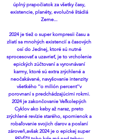
úplný prapočiatok za všetky časy, 
existencie, planéty, evolučné štádiá 
Zeme... 
2024 je tiež o super kompresii času a 
zliatí sa mnohých existencií a časových 
osí do Jednej, ktoré sú nutné 
sprocesovať a uzavrieť, je to vrcholenie 
epických zúčtovaní a vyrovnávaní 
karmy, ktoré sú extra zrýchlené a 
neočakávané, navyšovanie intenzity 
všetkého ''o milión percent''v 
porovnaní s predchádzajúcimi rokmi. 
2024 je zakončovanie Veľkolepých 
Cyklov ako keby až naraz, preto 
zrýchlené revízie starého, spomienok a 
robaľovanie svojich darov a poslaní 
zároveň,avšak 2024 je o epickej super 
REVÍZII toho kde má nad tebou 