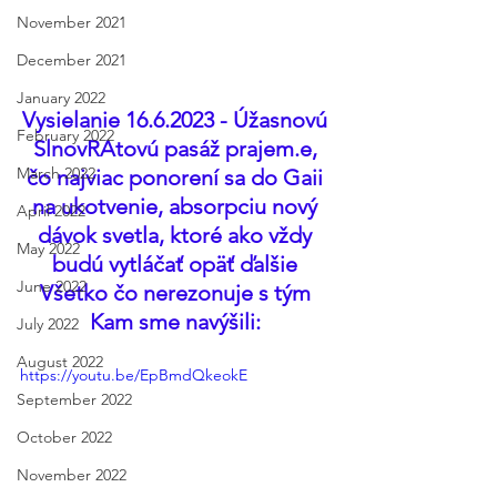
November 2021
December 2021
January 2022
Vysielanie 16.6.2023 - Úžasnovú 
February 2022
SlnovRAtovú pasáž prajem.e, 
March 2022
čo najviac ponorení sa do Gaii 
na ukotvenie, absorpciu nový 
April 2022
dávok svetla, ktoré ako vždy 
May 2022
budú vytláčať opäť ďalšie 
June 2022
Všetko čo nerezonuje s tým 
Kam sme navýšili: 
July 2022
August 2022
https://youtu.be/EpBmdQkeokE
September 2022
October 2022
November 2022