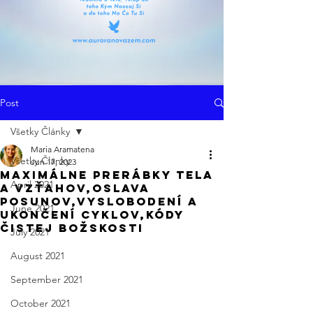
Post
Všetky Články
Maria Aramatena
Všetky Články
Jun 17, 2023
Maximálne prerábky tela
April 2021
a vzťahov,Oslava
Posunov,Vyslobodení a
June 2021
Ukončení Cyklov,Kódy
Čistej Božskosti
July 2021
August 2021
September 2021
October 2021