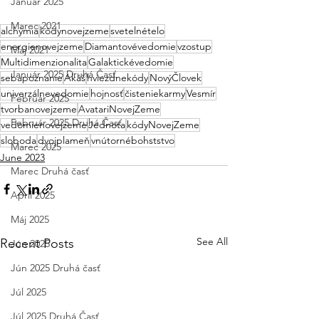
Január 2025
Marec 2021
alchýmia
kódynovejzeme
svetelnételo
energienovejzeme
Diamantovévedomie
vzostup
Máj 2021
Multidimenzionalita
Galaktickévedomie
Január 2025 Druhá Časť
sebapoznanie
Akáš
hviezdnekódy
NovýČlovek
univerzálnevedomie
hojnosť
čisteniekarmy
Vesmír
Február 2025
tvorbanovejzeme
AvatariNovejZeme
Február 2025 Druhá Časť
vedomienovejzeme
Jednota
kódyNovejZeme
sloboda
dvojplameň
vnútornébohststvo
Marec 2025
June 2023
Marec Druhá časť
Apríl 2025
Máj 2025
See All
Recent Posts
Jún 2025
Jún 2025 Druhá časť
Júl 2025
Júl 2025 Druhá Časť