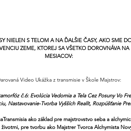
Y NIELEN S TELOM A NA ĎALŠIE ČASY, AKO SME DO
VENCIU ZEME, KTOREJ SA VŠETKO DOROVNÁVA NA 
MESIACOV: 
arovaná Video Ukážka z transmisie v Škole Majstrov: 
amorfóz č.6: Evolúcia Vedomia a Tela Cez Posuny Vo Fre
u, Nastavovanie-Tvorba Vyšších Realít, Rozpúšťanie Pre
Transmisia ako základ pre majstrovstvo seba a alchymic
 životmi, pre tvorbu ako Majstrer Tvorca Alchymista Nov