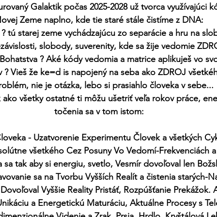
rovaný Galaktik počas 2025-2028 už tvorca využívajúci 
ovej Zeme naplno, kde tie staré stále čistíme z DNA:
š ? tú starej zeme vychádzajúcu zo separácie a hru na slo
závislosti, slobody, suverenity, kde sa žije vedomie Z
ohatstva ? Aké kódy vedomia a matrice aplikuješ vo svoj
ov ? Vieš že ke=d is napojený na seba ako ZDROJ všetké
roblém, nie je otázka, lebo si prasiahlo človeka v sebe...
 ako všetky ostatné ti môžu ušetriť veľa rokov práce, energ
točenia sa v tom istom:
loveka - Uzatvorenie Experimentu Človek a všetkých Cykl
solútne všetkého Cez Posuny Vo Vedomí-Frekvenciách a
sa tak aby si energiu, svetlo, Vesmír dovoľoval len Božsk
vovanie sa na Tvorbu Vyšších Realít a čistenia starých-Na
Dovoľoval Vyššie Reality Pristáť, Rozpúšťanie Prekážok. 
káciu a Energetickú Maturáciu, Aktuálne Procesy s Tel
dimenzionálne Videnie a Zrak, Prsia, Hrdlo, Kryštálová L