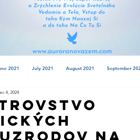
une 2021
July 2021
August 2021
September 20
ec 4, 2024
 2021
January 2022
February 2022
March 2022
trovstvo
ických
July 2022
August 2022
September 2022
Octobe
uZrodov Na