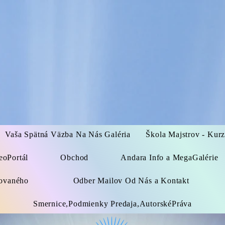
Vaša Spätná Väzba Na Nás Galéria
Škola Majstrov - Kur
eoPortál
Obchod
Andara Info a MegaGalérie
kovaného
Odber Mailov Od Nás a Kontakt
Smernice,Podmienky Predaja,AutorskéPráva