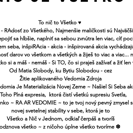
To nič to Všetko ♥︎ 
- RAdosť zo Všetkého, Najmenšie maličkosti sú Najväčš
epojiť sa hlbšie, naplniť sa sebou zvnútra len viac, cíť poc
em seba, inšpiRAcia - akcia - inšpirovaná akcia vychádzaj
osť darov vo všetkom a všetkých a žiješ to viac a viac... n
ko si a máš - nemáš - Si TO, čo si praješ zažívať a žiť len v
Od Matia Slobody, ku Bytiu Slobodou - cez
Žitie aplikovaného Vedomia Zdroja
omia Je Materializácia Novej Zeme ~ Našiel Si Seba ak
 Toho Plná expresia,  ktorá čistí všetkú supresiu Svetla,
lnko ~ RA AR VEDOMIE ~ to je tvoj nový pevný zmysel s
novej svetelnej stability v sebe, ktorá je to
Všetko a Nič v Jednom, odkiaľ čerpáš a tvoríš
odznova všetko ~ z ničoho úplne všetko tvoríme ❆ 