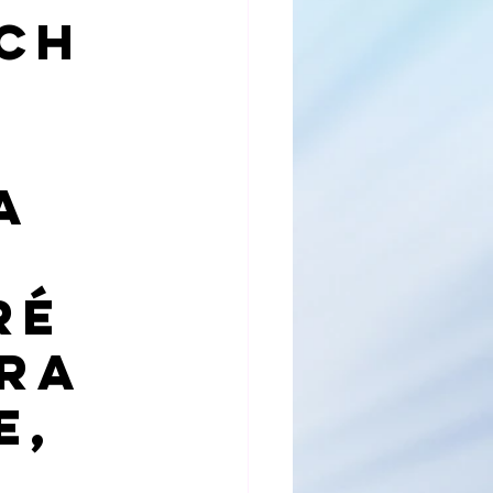
April 2023
ch
r 2023
a
ré
 RA
e,