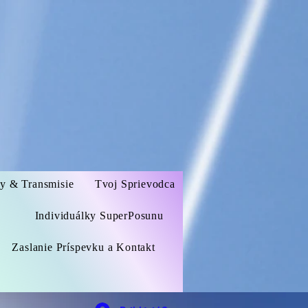
zy & Transmisie
Tvoj Sprievodca
Individuálky SuperPosunu
Zaslanie Príspevku a Kontakt