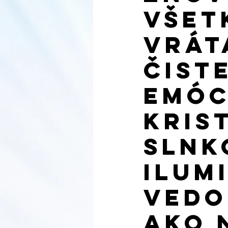
November 2022
December
Všet
Vrát
May 2023
June 2023
Čist
Emóc
Kris
Slnk
Ilum
Vedo
Ako 