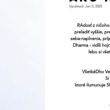
Updated:
Jan 5, 2025
RAdosť z ničoho 
preladiť vyššie, pr
seba-naplnenia, príj
Dharma - vidíš hojn
lebo si všet
VšetkéDho Ved
Si
ktoré ilumunuje S