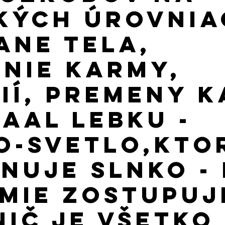
 2022
January 2023
February 2023
March 2023
kých Úrovnia
ane Tela,
July 2023
August 2023
September 2023
Októbe
enie Karmy,
ií, Premeny K
tAAl Lebku -
o-Svetlo,Kto
inuje Slnko -
mie Zostupuj
Nič Je Všetko