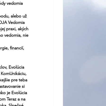
kódy vedomia 
bodu, alebo už 
DROJA Vedomia 
ej praxi, akých 
ho vedomia, nie 
ie, financií, 
ov, Evolúcia 
 KomUnikáciu, 
ejšie pre teba 
stavovanie si 
Ako je Evolúcia 
om Teraz a na 
ebka, Slnečné 