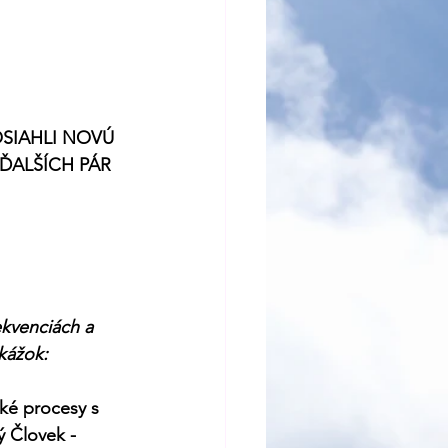
SIAHLI NOVÚ 
ĎALŠÍCH PÁR 
kvenciách a 
kážok:
ké procesy s 
ý Človek - 