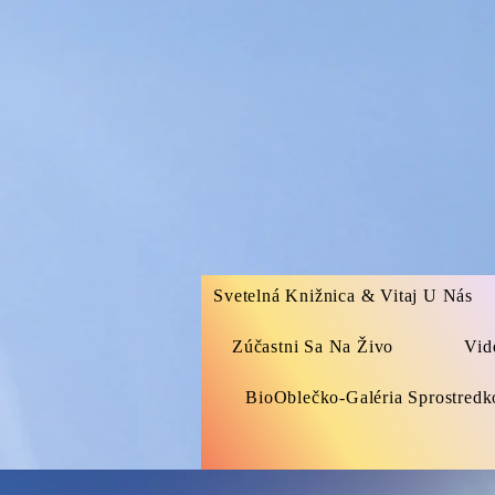
Svetelná Knižnica & Vitaj U Nás
Zúčastni Sa Na Živo
Vid
BioOblečko-Galéria Sprostred