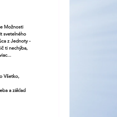
ie Možnosti 
it svetelného 
úca z Jednoty - 
ič ti nechýba, 
iac... 
o Všetko,
eba a základ 