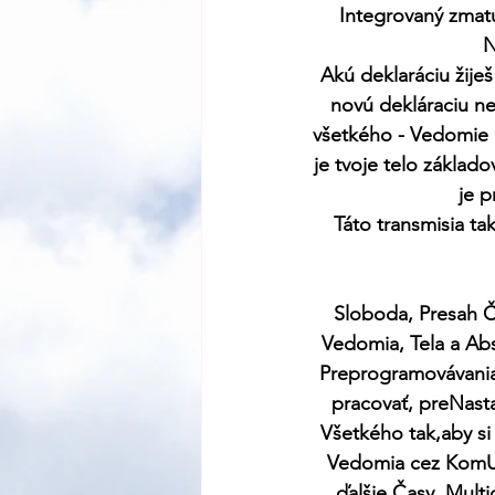
Integrovaný zmatu
N
Akú deklaráciu žije
novú dekláraciu ne
všetkého - Vedomie B
je tvoje telo základ
je p
Táto transmisia tak
Sloboda, Presah Č
Vedomia, Tela a Ab
Preprogramovávania 
pracovať, preNasta
Všetkého tak,aby si 
Vedomia cez KomUni
ďalšie Časy, Multi