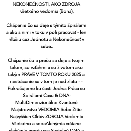
NEKONEČNOSTI, AKO ZDROJA 
všetkého vedomia (Boha),
Chápanie čo sa deje s týmito špirálami 
a ako s nimi v toku v poli pracovať - len 
hlbšiu cez Jednotu a Nekonečnosť v 
sebe..
Chápanie čo a prečo sa deje s tvojim 
telom, so vzťahmi a so životom ako 
takým PRÁVE V TOMTO ROKU 2025 a 
nestrácanie sa v tom je nad zlato - - 
Pokračujeme ku časti Jedna: Práca so 
Špirálami Času & DNA-
MultiDimenzionálne Kvantové 
Majstrovstvo VEDOMIA Seba-Žitie 
Najvyšších Oktáv ZDROJA Vedomia 
Všetkého a sebaAlchýmia vrátane 
alchýmie hmoty cez Svetelnú DNA a 