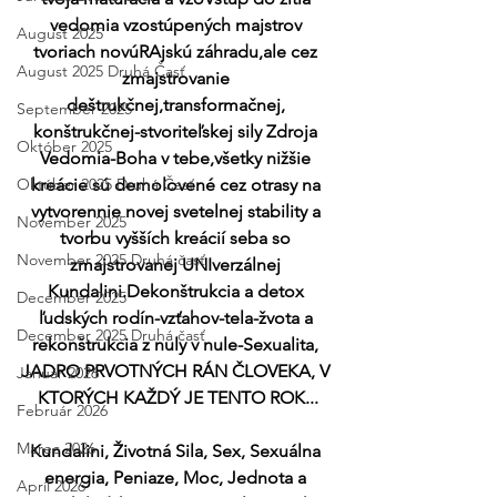
vedomia vzostúpených majstrov 
August 2025
tvoriach novúRAjskú záhradu,ale cez 
August 2025 Druhá Časť
zmajstrovanie 
deštrukčnej,transformačnej, 
September 2025
konštrukčnej-stvoriteľskej sily Zdroja 
Október 2025
Vedomia-Boha v tebe,všetky nižšie 
Október 2025 Druhá Časť
kreácie sú demolovené cez otrasy na 
vytvorennie novej svetelnej stability a 
November 2025
tvorbu vyšších kreácií seba so 
November 2025 Druhá časť
zmajstrovanej UNIverzálnej 
Kundalini.Dekonštrukcia a detox 
December 2025
ľudských rodín-vzťahov-tela-žvota a 
December 2025 Druhá časť
rekonštrukcia z nuly v nule-Sexualita, 
JADRO PRVOTNÝCH RÁN ČLOVEKA, V 
Január 2026
KTORÝCH KAŽDÝ JE TENTO ROK...
Február 2026
Marec 2026
Kundalini, Životná Sila, Sex, Sexuálna 
energia, Peniaze, Moc, Jednota a 
Apríl 2026