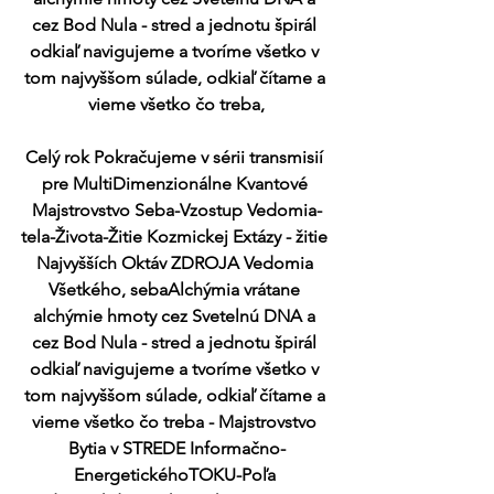
cez Bod Nula - stred a jednotu špirál 
odkiaľ navigujeme a tvoríme všetko v 
tom najvyššom súlade, odkiaľ čítame a 
vieme všetko čo treba,
Celý rok Pokračujeme v sérii transmisií 
pre MultiDimenzionálne Kvantové 
Majstrovstvo Seba-Vzostup Vedomia-
tela-Života-Žitie Kozmickej Extázy - žitie 
Najvyšších Oktáv ZDROJA Vedomia 
Všetkého, sebaAlchýmia vrátane 
alchýmie hmoty cez Svetelnú DNA a 
cez Bod Nula - stred a jednotu špirál 
odkiaľ navigujeme a tvoríme všetko v 
tom najvyššom súlade, odkiaľ čítame a 
vieme všetko čo treba - Majstrovstvo 
Bytia v STREDE Informačno-
EnergetickéhoTOKU-Poľa 