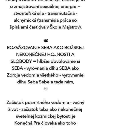
o zmajstrovaní sexuálnej energie = 
stvoriteľská sila - transmutačná - 
alchymická (transmisia práca so 
špirálami časť dva v Škole Majstrov).
🕊️
ROZVÄZOVANIE SEBA AKO BOŽSKEJ 
NEKONEČNEJ HOJNOSTI A 
SLOBODY = hlbšie dovolovanie si 
SEBA - vyrovnania dlhu SEBA ako 
Zdroja vedomia všetkého - vyrovnanie 
dlhu Seba Sebe a teda nám,
♾️
Začiatok posmrtného vedomia - večný 
život - začiatok teba ako nekonečnej 
svetelnej kozmickej bytosti je
Konečná Pre človeka ako toho 