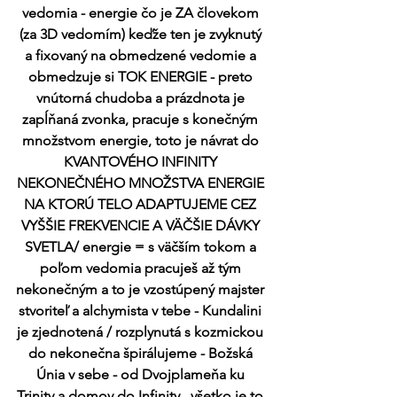
vedomia - energie čo je ZA človekom 
(za 3D vedomím) keďže ten je zvyknutý 
a fixovaný na obmedzené vedomie a 
obmedzuje si TOK ENERGIE - preto 
vnútorná chudoba a prázdnota je 
zapĺňaná zvonka, pracuje s konečným 
množstvom energie, toto je návrat do 
KVANTOVÉHO INFINITY 
NEKONEČNÉHO MNOŽSTVA ENERGIE 
NA KTORÚ TELO ADAPTUJEME CEZ 
VYŠŠIE FREKVENCIE A VÄČŠIE DÁVKY 
SVETLA/ energie = s väčším tokom a 
poľom vedomia pracuješ až tým 
nekonečným a to je vzostúpený majster 
stvoriteľ a alchymista v tebe - Kundalini 
je zjednotená / rozplynutá s kozmickou 
do nekonečna špirálujeme - Božská 
Únia v sebe - od Dvojplameňa ku 
Trinity a domov do Infinity.. všetko je to 