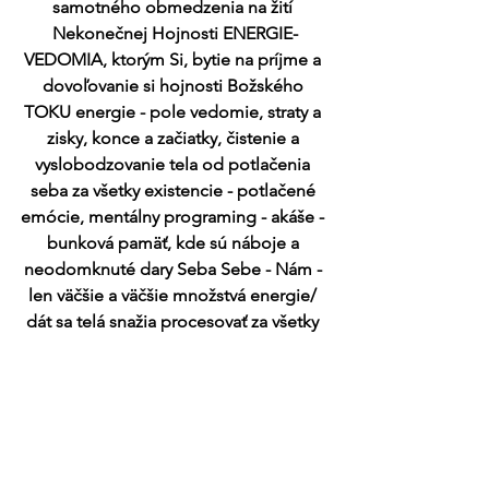
samotného obmedzenia na žití 
Nekonečnej Hojnosti ENERGIE-
VEDOMIA, ktorým Si, bytie na príjme a 
dovoľovanie si hojnosti Božského 
TOKU energie - pole vedomie, straty a 
zisky, konce a začiatky, čistenie a 
vyslobodzovanie tela od potlačenia 
seba za všetky existencie - potlačené 
emócie, mentálny programing - akáše - 
bunková pamäť, kde sú náboje a 
neodomknuté dary Seba Sebe - Nám - 
len väčšie a väčšie množstvá energie/ 
dát sa telá snažia procesovať za všetky 
existencie pre rýchlejšie odhusťovanie 
na vibračno-frekvečnej úrovni za 
účelom vibrovanis vo vyšších Úrovniach 
vedomia čo sú vyššie frekvencie, každý 
deň je veľká možnosť a nutnosť sa 
posúvať / tranzitovať len rýchlejšie do 