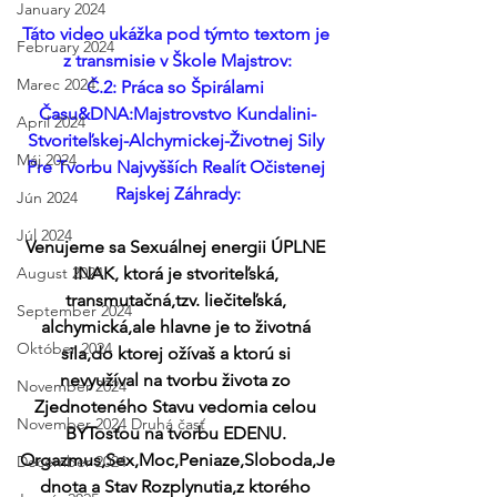
January 2024
Táto video ukážka pod týmto textom je 
February 2024
z transmisie v Škole Majstrov:
Marec 2024
Č.2: Práca so Špirálami 
Času&DNA:Majstrovstvo Kundalini-
April 2024
Stvoriteľskej-Alchymickej-Životnej Sily 
Máj 2024
Pre Tvorbu Najvyšších Realít Očistenej 
Rajskej Záhrady:
Jún 2024
Júl 2024
Venujeme sa Sexuálnej energii ÚPLNE 
August 2024
INAK, ktorá je stvoriteľská, 
transmutačná,tzv. liečiteľská, 
September 2024
alchymická,ale hlavne je to životná 
Október 2024
sila,do ktorej ožívaš a ktorú si 
nevyužíval na tvorbu života zo 
November 2024
Zjednoteného Stavu vedomia celou 
November 2024 Druhá časť
BYTosťou na tvorbu EDENU. 
Orgazmus,Sex,Moc,Peniaze,Sloboda,Je
December 2024
dnota a Stav Rozplynutia,z ktorého 