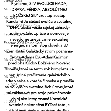
Január 2025
Plynieme, SI V EVOLÚCII HADA, 
Marec 2021
DRAKA, FÉNIXA, ABSOLÚTNEJ 
BOŽSKEJ SILY-vzostup-zostup 
Máj 2021
Kundalini Je súčasť evolúcie svetelnej 
Január 2025 Druhá Časť
DNA,ľudská verzia rajskej záhrady-
rodiny,vzťahov,práce a domova je 
Február 2025
nevedomé zneužívanie sexuálnej 
Február 2025 Druhá Časť
energie, na tom stojí človek a 3D 
Marec 2025
Zem.Čistíš Galaktický strom poznania-
života-Adama Evu-AdamKadmon 
Marec Druhá časť
predloha Kódov Božského Nového 
Apríl 2025
človeka,ktorá sa tento rok kompletizuje 
cez úplné prečistenie galaktického 
Máj 2025
jadra v sebe a koreňa človeka a prenáša 
Jún 2025
sa do vyšších svetelnejších úrovní,ktoré 
sú základové pre tvoje pokračovanie 
Jún 2025 Druhá časť
ďalej ako Integrovaná Kozmická 
Júl 2025
svetelná nekonečná BYTosť-toto je 
Júl 2025 Druhá Časť
tvoja maturácia a vzoVstup do žitia 