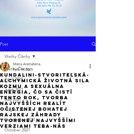
Post
Všetky Články
Maria Aramatena
Všetky Články
Feb 19, 2025
Kundalini-Stvoriteľská-
April 2021
Alchymická Životná Sila
kozmu a Sexuálna
June 2021
Energia, Čo Sa Čistí
Tento Rok, Tvorba
July 2021
Najvyšších Realít
Očistenej Bohatej
August 2021
Rajskej Záhrady
September 2021
Tvorenej Najvyššími
Verziami Teba-Nás
October 2021