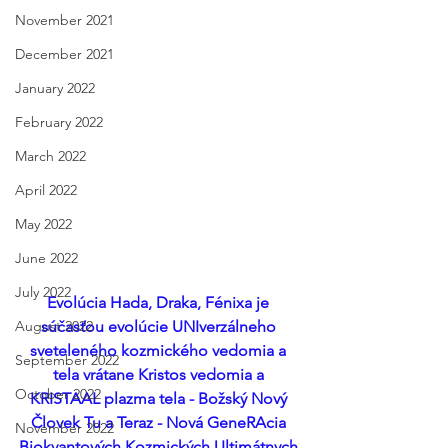
November 2021
December 2021
January 2022
February 2022
March 2022
April 2022
May 2022
June 2022
July 2022
Evolúcia Hada, Draka, Fénixa je 
August 2022
súčasťou evolúcie UNIverzálneho 
sveteleného kozmického vedomia a 
September 2022
tela vrátane Kristos vedomia a 
October 2022
KRISTAAL plazma tela - Božský Nový 
Človek Tu a Teraz - Nová GeneRAcia 
November 2022
Biokvantových Kozmických Ultimátnych 