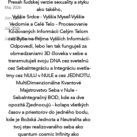
Presah ľudskej verzie sexuality a styku 
Máj 2026
ako takého,
Vyššie Srdce - Vyššia Myseľ-Vyššie 
Jún 2026
Vedomie a Celé Telo - Procesovanie 
Júl 2026
Kódovaných Informácii Celým Telom 
Júl 2026 Druhá časť
cez Bytie na Príjme Vyšších Informácií-
Odpovedí, lebo len tak funguješ za 
obmedzaniami 3D človeka v sebe a 
transmutuješ svoju DNA cez svetelnú 
cez SebaIntegráciu a Integráciu svetla-
tmy cez NULU v NULE a cez JEDNOTU, 
MultiDimenzionálne Kvantové 
Majstrovstvo Seba v Nule - 
SebaIntegračný BOD, kde sa dve 
opozitá Zjednocujú - kolaps všetkých 
časov a priestorov do jedného bodu, 
kde je Božská Jednota a Neutralita ako 
tvoj stav realizovaného seba ako 
quantum cosmic Infinity ako 