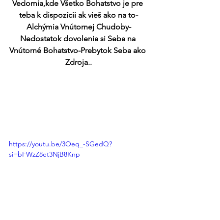
Vedomia,kde Všetko Bohatstvo je pre 
teba k dispozícii ak vieš ako na to-
Alchýmia Vnútornej Chudoby-
Nedostatok dovolenia si Seba na 
Vnútorné Bohatstvo-Prebytok Seba ako 
Zdroja..
https://youtu.be/3Oeq_-SGedQ?
si=bFWzZ8et3NjB8Knp