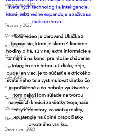
December 2022
svetelných technológií a Inteligencie, 
ktorá nekonečne expanduje a zažíva sa 
January 2023
inak odznova... 
February 2023
March 2023
Toto video je darovaná Ukážka z 
Transmisie, ktorá je skoro 4 lineárne 
April 2023
hodiny dlhá, sú v nej extra informácie a 
May 2023
to najmä na konci pre hlbšie chápanie 
toho, čo sa s tebou už dialo, deje, 
June 2023
bude len viac, je to súčasť elektrického 
July 2023
svetelného tela vystimulovať všetko čo 
August 2023
je potlačené a čo nebolo využívané v 
tom najvyššom súlade na tvorbu 
September 2023
najvyšších kreácií za všetky tvoje,naše 
Október 2023
časy a priestory, za všetky reality, 
existencie na úplné prapočiatky 
November 2023
prvotného vzniku.. 
December 2023