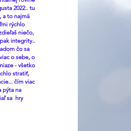
sta 2022.. tu 
 a to najmä 
ľmi rýchlo 
zdieľaš niečo, 
ak integrity.. 
 radom čo sa 
iac o sebe, o 
niaze - všetko 
chlo stratiť, 
ie... čím viac 
 pýta na 
ľ sa  hry 