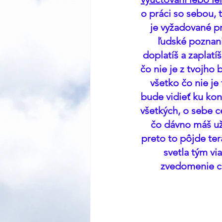
o práci so sebou, 
je vyžadované pr
ľudské poznani
doplatíš a zaplatí
čo nie je z tvojho 
všetko čo nie je
bude vidieť ku kon
všetkých, o sebe ce
čo dávno máš už 
preto to pôjde ter
svetla tým vi
zvedomenie ce