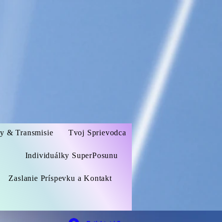
zy & Transmisie
Tvoj Sprievodca
Individuálky SuperPosunu
Zaslanie Príspevku a Kontakt