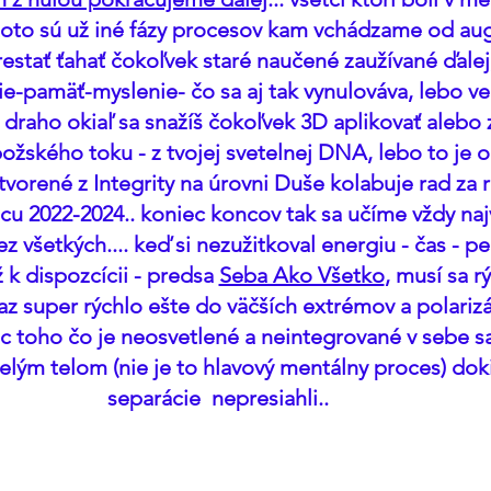
toto sú už iné fázy procesov kam vchádzame od augu
estať ťahať čokoľvek staré naučené zaužívané ďalej,
e-pamäť-myslenie- čo sa aj tak vynulováva, lebo ve
š draho okiaľ sa snažíš čokoľvek 3D aplikovať alebo 
božského toku - z tvojej svetelnej DNA, lebo to je op
 tvorené z Integrity na úrovni Duše kolabuje rad za
cu 2022-2024.. koniec koncov tak sa učíme vždy najv
z všetkých.... keď si nezužitkoval energiu - čas - pe
k dispozcícii - predsa 
Seba Ako Všetko
, musí sa rý
az super rýchlo ešte do väčších extrémov a polarizác
ac toho čo je neosvetlené a neintegrované v sebe sa
lým telom (nie je to hlavový mentálny proces) dokia
separácie  nepresiahli..  