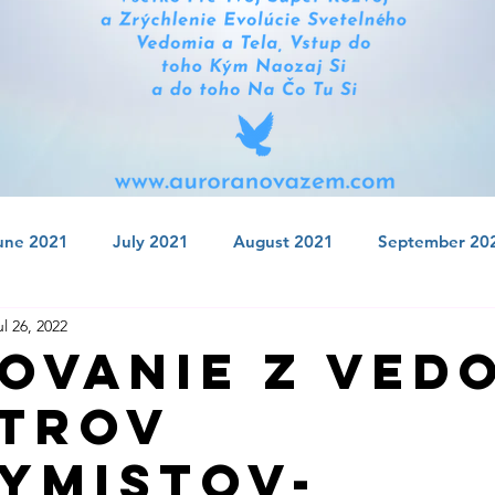
une 2021
July 2021
August 2021
September 20
ul 26, 2022
 2021
January 2022
February 2022
March 2022
ovanie Z Ved
trov
July 2022
August 2022
September 2022
Octobe
ymistov-