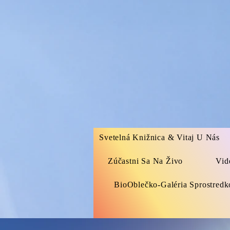
Svetelná Knižnica & Vitaj U Nás
Zúčastni Sa Na Živo
Vid
BioOblečko-Galéria Sprostred