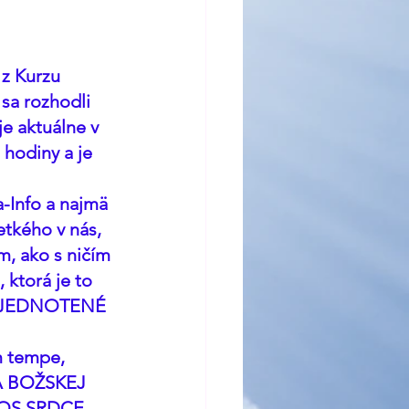
z Kurzu 
sa rozhodli 
e aktuálne v 
 hodiny a je 
-Info a najmä 
tkého v nás, 
m, ako s ničím 
ktorá je to 
SI ZJEDNOTENÉ 
m tempe, 
VA BOŽSKEJ 
TOS SRDCE, 