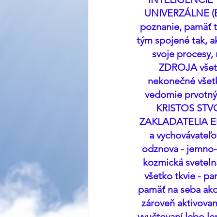
UNIVERZÁLNE (BO
poznanie, pamäť to
tým spojené tak, ak
svoje procesy
ZDROJA všetké
nekonečné všetko
vedomie prvot
KRISTOS STV
ZAKLADATELIA ED
a vychovávateľov
odznova - jemno-m
kozmická svetelná
všetko tkvie - pa
pamäť na seba ako
zároveň aktivované
vyučtovaní lebo le