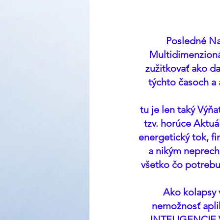
Posledné Na
Multidimenzioná
zužitkovať ako d
týchto časoch a a
tu je len taký Výň
tzv. horúce Aktuá
energetický tok, f
a nikým neprechá
všetko čo potrebu
Ako kolapsy 
nemožnosť apli
INTELIGENCIE 