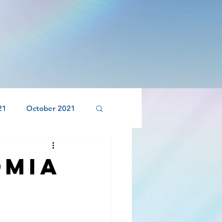
21
October 2021
April 2022
omia
r 2022