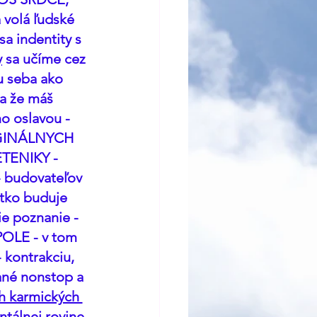
volá ľudské 
a indentity s 
y
 sa učíme cez 
 seba ako 
a že máš 
o oslavou - 
GINÁLNYCH 
ENIKY - 
budovateľov 
etko buduje 
e poznanie - 
POLE - v tom 
 kontrakciu, 
ané nonstop a 
h karmických 
entálnej rovine 