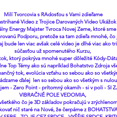
Milí Tvorcovia s RAdosťou s Vami zdieľame
strihané Video z Trojice Darovaných Video Ukážok 
lny Energy Majster Tvroca Novej Zeme, ktoré sme 
arovanú Podporu, pretože sa tam zdieľa mnohé, čo j
j bude len viac avšak celé video je dlhé viac ako tri
súčasťou už spomenutého Kurzu, 
atok, ktorý pokrýva mnohé super dôležité Kódy-Dáta
lne Top Témy ako sú napríklad Bohatstvo Zdroja vše
inančný tok, evolúcia vzťahu so sebou ako so všetký
dzame ďalej  len so sebou ako so všetkým s nulou, 
jem - Zero Point - prítomný okamih - si v poli - 
VIBRAČNÉ POLE VEDOMIA, 
všetkého čo je 3D základov pokračujú v zrýchleno
kovať nič staré na Nové, že čerpáme z BOHATST
V SEBE - TO JE CEZ SRDCE - VYŠŠIE SRDCE, KRI