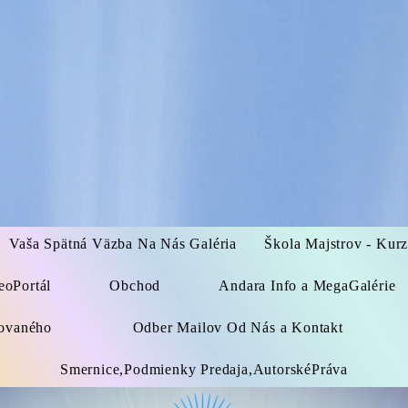
Vaša Spätná Väzba Na Nás Galéria
Škola Majstrov - Kur
eoPortál
Obchod
Andara Info a MegaGalérie
kovaného
Odber Mailov Od Nás a Kontakt
Smernice,Podmienky Predaja,AutorskéPráva