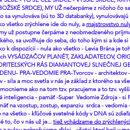
ŽSKÉ SRDCE), MY UŽ nečerpáme z ničoho čo sa 
 sa vynulováva (sú to 3D databanky), vynulovávajú s
o všetko zrýchlene ide do nuly, a 
majstrovstvo nul
, my už postupne čerpáme z neobmedzeného príjmu
ho, sa uvoľňuje do seba, do toho kým si a kde si 
 k dispozícii - nula ako všetko - Levia Brána je toh
ných VYSÁDZAČOV PLANÉT, ZAKLADATEĽOV, ORI
ORITEĽSKÝCH RÁS DIAMANTOVEJ SLNEČNEJ GET
ENU- PRA-VEDOMIE PRA-Tvorcov - architektov - 
 - sila a moc svetla v nás je základ z ktorého sa vš
ocnieme ako na tom tzv. pracujeme a to tzv. vyšši
 inteligencia - pamäť -Super  Vedomie Zdroja - si 
mäť na vzostup, zostup, expanziu  srdca - vedomia -
 na všetko - kľúčové svetelné kódy v DNA sú zdieľ
 to, čo v nás už je... 
tiež vchádzame do zrýchlenýc
n z nulou pokračujeme ďalej
... všetci ktorí boli v m