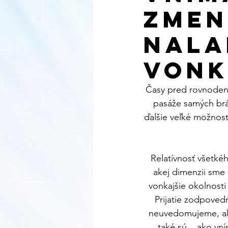
November 2022
December
zmen
nala
May 2023
June 2023
von
Časy pred rovnodenno
pasáže samých brán
ďalšie veľké možnost
Relatívnosť všetké
akej dimenzii sme 
vonkajšie okolnosti 
Prijatie zodpovedn
neuvedomujeme, ako 
také sú... ako v