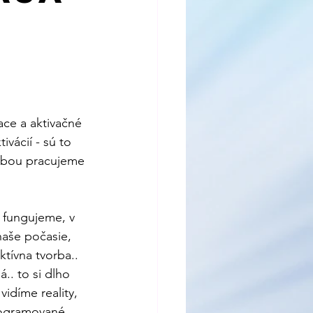
April 2023
o
r 2023
ace a aktivačné 
vácií - sú to 
sebou pracujeme 
 fungujeme, v 
naše počasie, 
ktívna tvorba.. 
.. to si dlho 
idíme reality, 
rogramované 