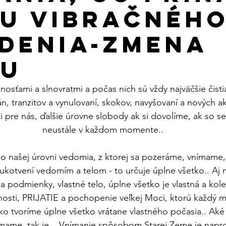
 2022
January 2023
February 2023
March 2023
u vibračnéh
denia-ZMENA
July 2023
August 2023
September 2023
Októbe
ku
sťami a slnovratmi a počas nich sú vždy najväčšie čisti
, tranzitov a vynulovaní, skokov, navyšovaní a nových akti
i pre nás, ďalšie úrovne slobody ak si dovolíme, ak so 
neustále v každom momente..
ho našej úrovni vedomia, z ktorej sa pozeráme, vnímame,
ukotvení vedomím a telom - to určuje úplne všetko.. Aj 
a podmienky, vlastné telo, úplne všetko je vlastná a kole
osti, PRIJATIE a pochopenie veľkej Moci, ktorú každý má
tvoríme úplne všetko vrátane vlastného počasia.. Aké v
nímame, tak je... Vnímanie spôsobom Starej Zeme je nap