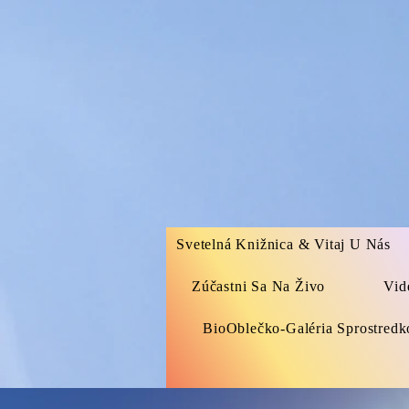
Svetelná Knižnica & Vitaj U Nás
Zúčastni Sa Na Živo
Vid
BioOblečko-Galéria Sprostred