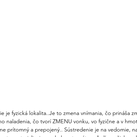
e je fyzická lokalita..Je to zmena vnímania, čo prináša 
o naladenia, čo tvorí ZMENU vonku, vo fyzične a v hmote
plne prítomný a prepojený.. Sústredenie je na vedomie, na