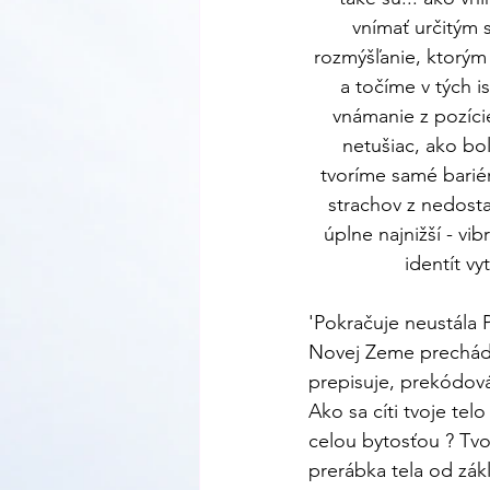
vnímať určitým s
rozmýšľanie, ktorým
a točíme v tých is
vnámanie z pozíci
netušiac, ako bol
tvoríme samé bariér
strachov z nedosta
úplne najnižší - vi
identít v
'Pokračuje neustála P
Novej Zeme prechádza
prepisuje, prekódová
Ako sa cíti tvoje te
celou bytosťou ? Tvoj
prerábka tela od zá