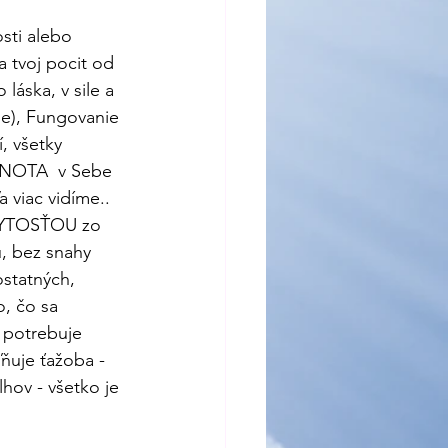
sti alebo 
a tvoj pocit od 
láska, v sile a 
le), Fungovanie 
 všetky 
EDNOTA  v Sebe 
 viac vidíme.. 
 BYTOSŤOU zo 
, bez snahy 
statných, 
o, čo sa 
. potrebuje 
ľňuje ťažoba - 
hov - všetko je 