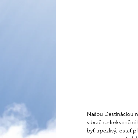
Našou Destináciou ni
vibračno-frekvenčnéh
byť trpezlivý, ostať 