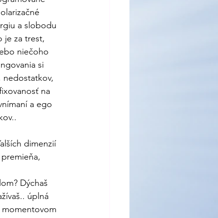
polarizačné 
rgiu a slobodu 
 je za trest, 
lebo niečoho 
ungovania si 
, nedostatkov, 
fixovanosť na 
 vnímaní a ego 
ov.. 
alších dimenzií 
 premieňa, 
elom? Dýchaš 
žívaš.. úplná 
ždo momentovom 