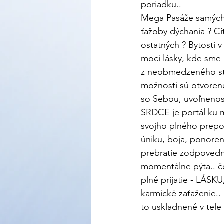
poriadku..
Mega Pasáže samých 
ťažoby dýchania ? Cít
ostatných ? Bytosti v
moci lásky, kde sme 
z neobmedzeného st
možnosti sú otvoren
so Sebou, uvoľnenosť
SRDCE je portál ku
svojho plného prepoj
úniku, boja, ponoren
prebratie zodpovednos
momentálne pýta.. čo 
plné prijatie - LÁSKU
karmické zaťaženie.. 
to uskladnené v tele 