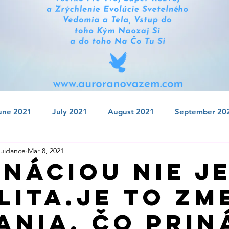
une 2021
July 2021
August 2021
September 20
uidance
Mar 8, 2021
 2021
January 2022
February 2022
March 2022
ináciou nie j
lita.Je to zm
July 2022
August 2022
September 2022
Octobe
ania, čo prin