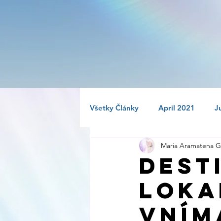
Všetky Články
April 2021
J
Maria Aramatena G
November 2021
December
Dest
loka
May 2022
June 2022
vním