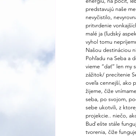
energiu, na pocit, le
predstavujú naše men
nevyčistilo, nevyrovn
pritvrdenie vonkajšíc
malé ja (ľudský aspe
vyhol tomu nepríjemn
Našou destináciou nie
Pohľadu na Seba a do
vieme “dať” len my s
zážitok/ precítenie S
oveľa cennejší, ako p
žijeme, čiže vnímame
seba, po svojom, po
sebe ukotvili, z ktor
projekcie.. niečo, ako
Buď ešte stále fung
tvorenia, čiže fungu