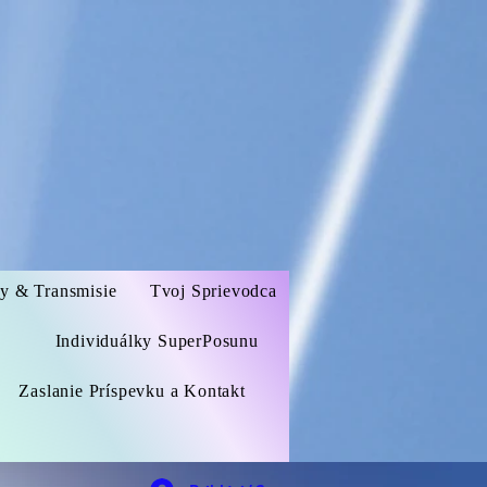
zy & Transmisie
Tvoj Sprievodca
Individuálky SuperPosunu
Zaslanie Príspevku a Kontakt