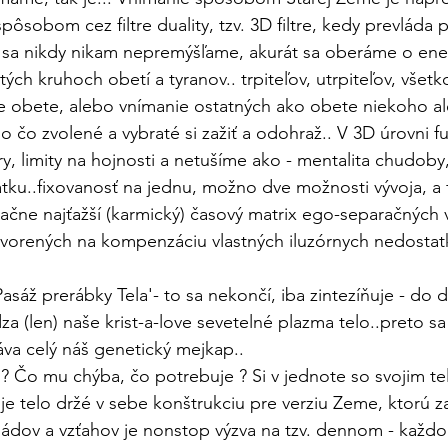
pôsobom cez filtre duality, tzv. 3D filtre, kedy prevláda 
 sa nikdy nikam nepremýšľame, akurát sa oberáme o ene
tých kruhoch obetí a tyranov.. trpiteľov, utrpiteľov, všetko
e obete, alebo vnímanie ostatných ako obete niekoho a
o čo zvolené a vybraté si zažiť a odohraž.. V 3D úrovni f
y, limity na hojnosti a netušíme ako - mentalita chudoby
tku..fixovanosť na jednu, možno dve možnosti vývoja, a 
bračne najťažší (karmický) časový matrix ego-separačných
ytvorených na kompenzáciu vlastných iluzórnych nedostatk
asáž prerábky Tela'- to sa nekončí, iba zintezíňuje - do ď
 (len) naše krist-a-love sevetelné plazma telo..preto sa
va celý náš genetický mejkap.. 
lo ? Čo mu chýba, čo potrebuje ? Si v jednote so svojim t
e telo držé v sebe konštrukciu pre verziu Zeme, ktorú za
kládov a vzťahov je nonstop výzva na tzv. dennom - ka