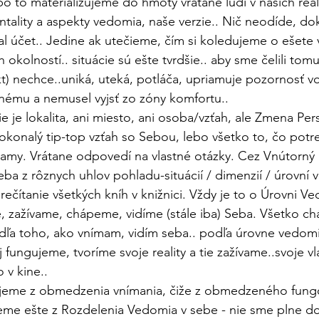
bo to materializujeme do hmoty vrátane ľudí v našich reali
tality a aspekty vedomia, naše verzie.. Nič neodíde, dok
al účet.. Jedine ak utečieme, čím si koledujeme o ešete 
h okolností.. situácie sú ešte tvrdšie.. aby sme čelili to
kt) nechce..uniká, uteká, potláča, upriamuje pozornosť vo
ému a nemusel vyjsť zo zóny komfortu..  
 je lokalita, ani miesto, ani osoba/vzťah, ale Zmena Pers
konalý tip-top vzťah so Sebou, lebo všetko to, čo potr
amy. Vrátane odpovedí na vlastné otázky. Cez Vnútorný 
eba z rôznych uhlov pohladu-situácií / dimenzií / úrovní 
rečítanie všetkých kníh v knižnici. Vždy je to o Úrovni Ve
, zažívame, chápeme, vidíme (stále iba) Seba. Všetko c
dľa toho, ako vnímam, vidím seba.. podľa úrovne vedomi
ej fungujeme, tvoríme svoje reality a tie zažívame..svoje vl
 v kine.. 
ujeme z obmedzenia vnímania, čiže z obmedzeného fungo
jeme ešte z Rozdelenia Vedomia v sebe - nie sme plne d