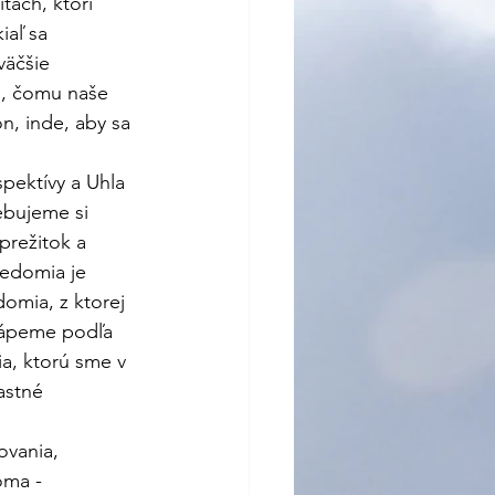
tách, ktorí 
iaľ sa 
väčšie 
mu, čomu naše 
n, inde, aby sa 
pektívy a Uhla 
ebujeme si 
prežitok a 
vedomia je 
domia, z ktorej 
hápeme podľa 
a, ktorú sme v 
astné 
vania, 
oma - 