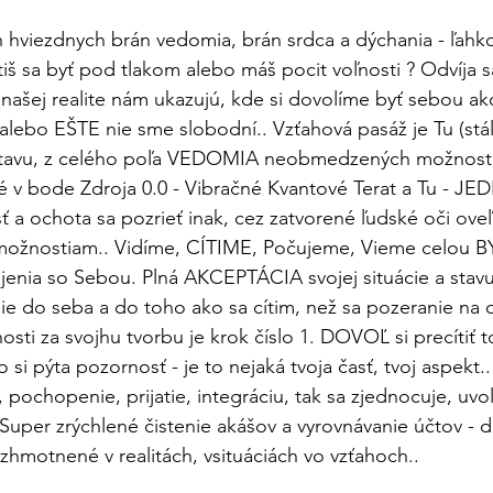
hviezdnych brán vedomia, brán srdca a dýchania - ľahko
iš sa byť pod tlakom alebo máš pocit voľnosti ? Odvíja s
 našej realite nám ukazujú, kde si dovolíme byť sebou ako 
alebo EŠTE nie sme slobodní.. Vzťahová pasáž je Tu (stá
avu, z celého poľa VEDOMIA neobmedzených možností,
é v bode Zdroja 0.0 - Vibračné Kvantové Terat a Tu - J
 a ochota sa pozrieť inak, cez zatvorené ľudské oči oveľa
 možnostiam.. Vidíme, CÍTIME, Počujeme, Vieme celou
enia so Sebou. Plná AKCEPTÁCIA svojej situácie a stavu
ie do seba a do toho ako sa cítim, než sa pozeranie na o
ti za svojhu tvorbu je krok číslo 1. DOVOĽ si precítiť t
si pýta pozornosť - je to nejaká tvoja časť, tvoj aspekt.
, pochopenie, prijatie, integráciu, tak sa zjednocuje, uvo
Super zrýchlené čistenie akášov a vyrovnávanie účtov - dl
zhmotnené v realitách, vsituáciách vo vzťahoch.. 