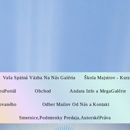
Vaša Spätná Väzba Na Nás Galéria
Škola Majstrov - Kur
eoPortál
Obchod
Andara Info a MegaGalérie
kovaného
Odber Mailov Od Nás a Kontakt
Smernice,Podmienky Predaja,AutorskéPráva