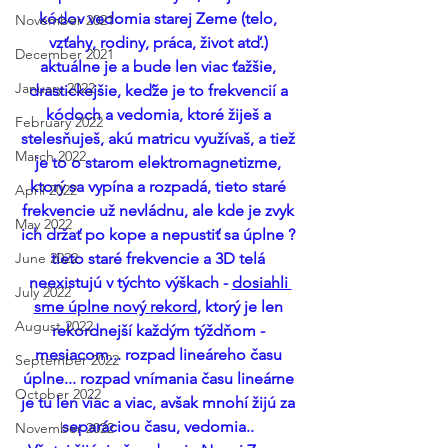
kódov vedomia starej Zeme (telo, 
November 2021
vzťahy, rodiny, práca, život atď.) 
December 2021
aktuálne je a bude len viac ťažšie, 
January 2022
drastickejšie, keďže je to frekvencií a 
kódoch a vedomia, ktoré žiješ a 
February 2022
stelesňuješ, akú matricu využívaš, a tiež 
March 2022
je to o starom elektromagnetizme, 
ktorý sa vypína a rozpadá, tieto staré 
April 2022
frekvencie už nevládnu, ale kde je zvyk 
May 2022
ich držať po kope a nepustiť sa úplne ? 
June 2022
tieto staré frekvencie a 3D telá 
neexistujú v týchto výškach - 
dosiahli 
July 2022
sme úplne nový rekord
, ktorý je len 
August 2022
rekordnejší každým týždňom - 
mesiacom... rozpad lineáreho času 
September 2022
úplne... rozpad vnímania času lineárne 
October 2022
je tu len viac a viac, avšak mnohí žijú za 
separáciou času, vedomia.. 
November 2022