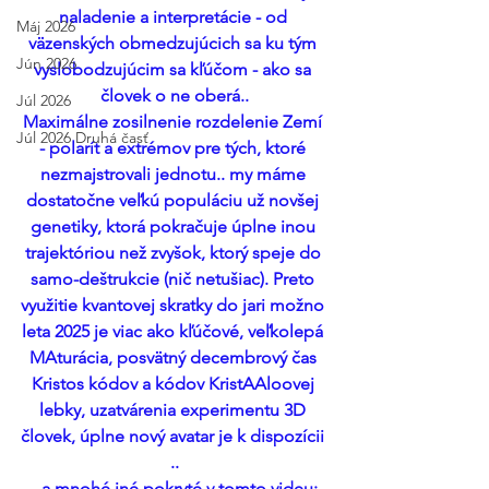
naladenie a interpretácie - od 
Máj 2026
väzenských obmedzujúcich sa ku tým 
Jún 2026
vyslobodzujúcim sa kľúčom - ako sa 
človek o ne oberá..
Júl 2026
Maximálne zosilnenie rozdelenie Zemí 
Júl 2026 Druhá časť
- polarít a extrémov pre tých, ktoré 
nezmajstrovali jednotu.. my máme 
dostatočne veľkú populáciu už novšej 
genetiky, ktorá pokračuje úplne inou 
trajektóriou než zvyšok, ktorý speje do 
samo-deštrukcie (nič netušiac). Preto 
využitie kvantovej skratky do jari možno 
leta 2025 je viac ako kľúčové, veľkolepá 
MAturácia, posvätný decembrový čas 
Kristos kódov a kódov KristAAloovej 
lebky, uzatvárenia experimentu 3D 
človek, úplne nový avatar je k dispozícii 
..
.. a mnohé iné pokryté v tomto videu: 