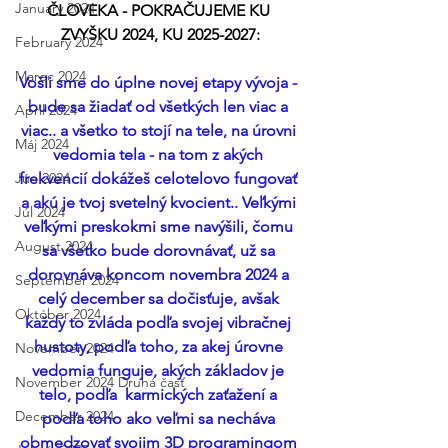
January 2024
ČLOVEKA - POKRAČUJEME KU 
ZVYŠKU 2024, KU 2025-2027:
February 2024
Marec 2024
Vošli sme do úplne novej etapy vývoja - 
bude sa žiadať od všetkých len viac a 
April 2024
viac.. a všetko to stojí na tele, na úrovni 
Máj 2024
vedomia tela - na tom z akých 
Jún 2024
frekvencií dokážeš celotelovo fungovať 
a akú je tvoj svetelný kvocient.. Veľkými 
Júl 2024
veľkými preskokmi sme navýšili, čomu 
August 2024
sa všetko bude dorovnávať, už sa 
dorovnáva koncom novembra 2024 a 
September 2024
celý december sa dočisťuje, avšak 
Október 2024
každý to zvláda podľa svojej vibračnej 
hustoty, podľa toho, za akej úrovne 
November 2024
vedomia funguje, akých základov je 
November 2024 Druhá časť
telo, podľa  karmických zaťažení a 
December 2024
podľa toho ako veľmi sa necháva 
obmedzovať svojim 3D programingom 