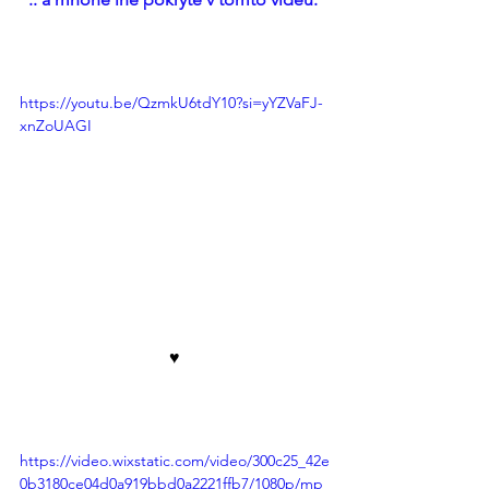
https://youtu.be/QzmkU6tdY10?si=yYZVaFJ-
xnZoUAGI
♥︎
https://video.wixstatic.com/video/300c25_42e
0b3180ce04d0a919bbd0a2221ffb7/1080p/mp