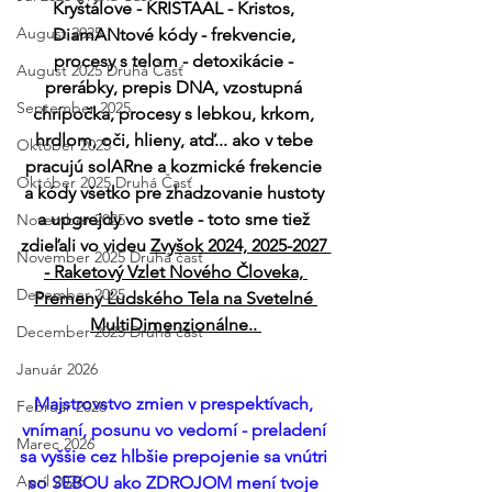
Kryštálove - KRISTAAL - Kristos, 
August 2025
DiamANtové kódy - frekvencie, 
procesy s telom - detoxikácie - 
August 2025 Druhá Časť
prerábky, prepis DNA, vzostupná 
September 2025
chrípočka, procesy s lebkou, krkom, 
hrdlom, oči, hlieny, atď... ako v tebe 
Október 2025
pracujú solARne a kozmické frekencie 
Október 2025 Druhá Časť
a kódy všetko pre zhadzovanie hustoty 
a upgrejdy vo svetle - toto sme tiež 
November 2025
zdieľali vo videu 
Zvyšok 2024, 2025-2027 
November 2025 Druhá časť
- Raketový Vzlet Nového Človeka, 
December 2025
Premeny Ľudského Tela na Svetelné 
MultiDimenzionálne.. 
December 2025 Druhá časť
Január 2026
Majstrovstvo zmien v prespektívach, 
Február 2026
vnímaní, posunu vo vedomí - preladení 
Marec 2026
sa vyššie cez hlbšie prepojenie sa vnútri 
Apríl 2026
so SEBOU ako ZDROJOM mení tvoje 