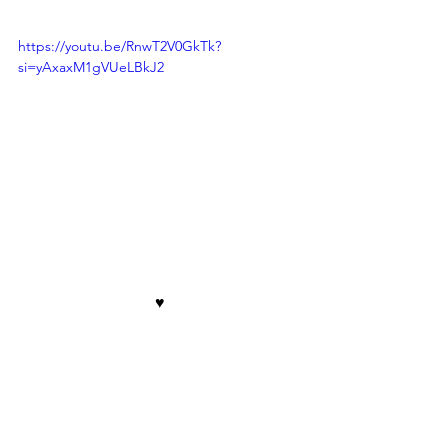
https://youtu.be/RnwT2V0GkTk?
si=yAxaxM1gVUeLBkJ2
♥︎