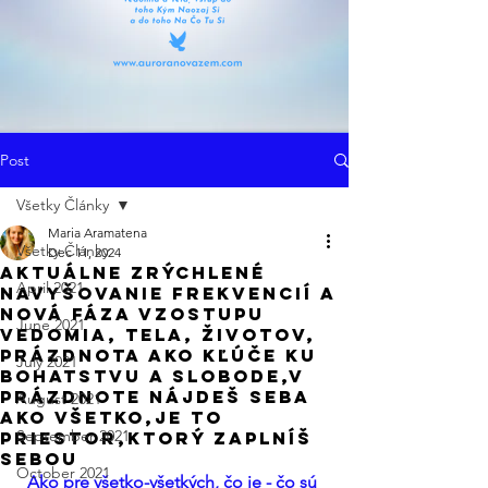
Post
Všetky Články
Maria Aramatena
Všetky Články
Dec 11, 2024
Aktuálne Zrýchlené
April 2021
Navyšovanie Frekvencií A
Nová Fáza Vzostupu
June 2021
Vedomia, Tela, Životov,
Prázdnota Ako Kľúče Ku
July 2021
Bohatstvu a Slobode,V
Prázdnote Nájdeš Seba
August 2021
Ako Všetko,Je To
September 2021
Priestor,Ktorý Zaplníš
Sebou
October 2021
Ako pre všetko-všetkých, čo je - čo sú 