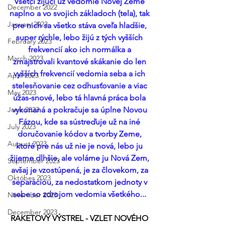
Všetci žijúci už vedomie Novej Zeme 
December 2022
naplno a vo svojich základoch (tela), tak 
January 2023
pre nich sa všetko stáva oveľa hladšie, 
super rýchle, lebo žijú z tých vyšších 
February 2023
frekvencií ako ich normálka a 
March 2023
zmajstrovali kvantové skákanie do len 
vyšších frekvencií vedomia seba a ich 
April 2023
stelesňovanie cez odhusťovanie a viac 
May 2023
úžas-snové, lebo tá hlavná práca bola 
June 2023
vykonaná a pokračuje sa úplne Novou 
Fázou, kde sa sústreďuje už na iné 
July 2023
doručovanie kódov a tvorby Zeme, 
August 2023
ktoré pre nás už nie je nová, lebo ju 
žijeme dlhšie, ale voláme ju Nová Zem, 
September 2023
avšaj je vzostúpená, je za človekom, za 
Október 2023
separáciou, za nedostatkom jednoty v 
sebe so zdrojom vedomia všetkého... 
November 2023
December 2023
RAKETOVÝ VÝSTREL - VZLET NOVÉHO 