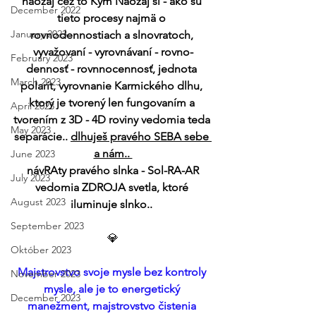
naozaj cez to Kým Naozaj si - ako sú 
December 2022
tieto procesy najmä o 
January 2023
rovnodennostiach a slnovratoch, 
vyvažovaní - vyrovnávaní - rovno-
February 2023
dennosť - rovnnocennosť, jednota 
March 2023
polarít, vyrovnanie Karmického dlhu, 
ktorý je tvorený len fungovaním a 
April 2023
tvorením z 3D - 4D roviny vedomia teda 
May 2023
separácie.. 
dlhuješ pravého SEBA sebe 
a nám.. 
June 2023
 návRAty pravého slnka - Sol-RA-AR 
July 2023
vedomia ZDROJA svetla, ktoré 
August 2023
iluminuje slnko.. 
September 2023
💎
Október 2023
Majstrovstvo svoje mysle bez kontroly 
November 2023
mysle, ale je to energetický 
December 2023
manežment, majstrovstvo čistenia 