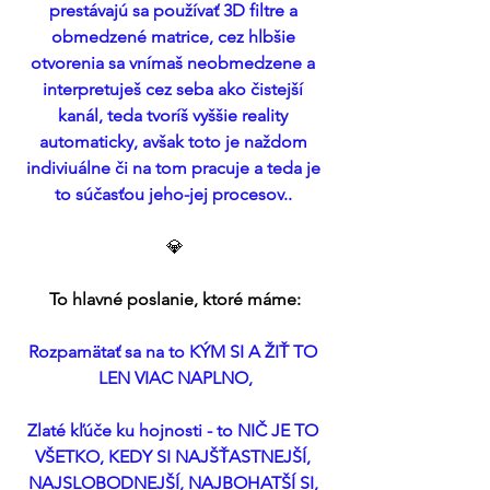
prestávajú sa používať 3D filtre a 
obmedzené matrice, cez hlbšie 
otvorenia sa vnímaš neobmedzene a 
interpretuješ cez seba ako čistejší 
kanál, teda tvoríš vyššie reality 
automaticky, avšak toto je naždom 
indiviuálne či na tom pracuje a teda je 
to súčasťou jeho-jej procesov.. 
💎
To hlavné poslanie, ktoré máme:
Rozpamätať sa na to KÝM SI A ŽIŤ TO 
LEN VIAC NAPLNO,
Zlaté kľúče ku hojnosti - to NIČ JE TO 
VŠETKO, KEDY SI NAJŠŤASTNEJŠÍ, 
NAJSLOBODNEJŠÍ, NAJBOHATŠÍ SI, 