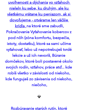
uvoľnenosti a dýchania
vo vzťahoch 
nieleln ku sebe, ku druhým, ale ku 
všetkému vrátane ku peniazom, ak si 
dovoľujeme - otvárame len väčšie 
krídla, 
na ktoré sme zabudli,
Pokračovanie Vyťahovanie kobercov z 
pod nôh (zóna komfortu, bezpečia, 
istoty, dostatku), ktoré sa sami učíme 
vyťahovať, lebo už nepotrebuješ tvrdé 
lekcie a už ich nevoríš, Búranie 
domčekov, ktoré boli postavené okolo 
svojich rodín, vzťahov, práce atď... kde 
robíš všetko v závislosti od niekoho, 
kde funguješ zo závisenia od niekoho, 
niečoho,
💎
Rozbúravanie starých rutín, ktoré 