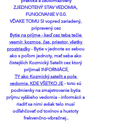
praktika a zautomazivaný
ZJEDNOTENÝ STAV VEDOMIA, 
FUNGOVANIE V 0.0.
VĎAKE TOMU SI vopred zariadený, 
pripravený cez
Bytie na príjme - keď cez teba tečie 
vesmír, kozmos, čas, priestor, všetky 
prostriedky
 - Bytie v jednote so sebou 
ako s poľom jednoty, mať seba ako 
čistejších Kozmický Satelit cez ktorý 
príjimaš INFORMÁCIÍ,
TY ako Kozmický satelit a pole 
vedomia, KDE VŠETKO JE
 - toto sú 
podmienky na zmajstrovanie bytia 
príjmu vyššieho vedomia - informácii a 
riadiť sa nimi avšak telo musí 
odľahčovať od toxínov a hustoty 
frekvenčno-vibračnej..