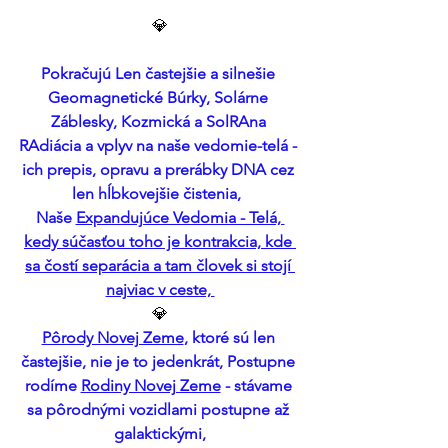
💎
Pokračujú Len častejšie a silnešie 
Geomagnetické Búrky, Solárne 
Záblesky, Kozmická a SolRAna 
RAdiácia a vplyv na naše vedomie-telá - 
ich prepis, opravu a prerábky DNA cez 
len hĺbkovejšie čistenia,  
Naše 
Expandujúce Vedomia - Telá, 
kedy súčasťou toho je kontrakcia, kde 
sa čostí separácia a tam človek si stojí 
najviac v ceste, 
💎
Pôrody Novej Zeme
, ktoré sú len 
častejšie, nie je to jedenkrát, Postupne 
rodíme 
Rodiny Novej Zeme
 - stávame 
sa pôrodnými vozidlami postupne až 
galaktickými,