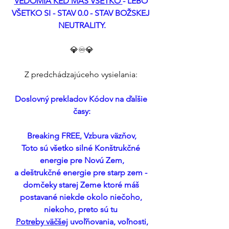
VEDOMIA KEĎ MÁŠ VŠETKO 
- LEBO 
VŠETKO SI - STAV 0.0 - STAV BOŽSKEJ 
NEUTRALITY.
💎♾️💎
Z predchádzajúceho vysielania: 
Doslovný prekladov Kódov na ďalšie 
časy:
Breaking FREE, Vzbura väzňov,
Toto sú všetko silné Konštrukčné 
energie pre Novú Zem,
a deštrukčné energie pre starp zem - 
domčeky starej Zeme ktoré máš 
postavané niekde okolo niečoho, 
niekoho, preto sú tu 
Potreby väčšej
 uvoľňovania, voľnosti,