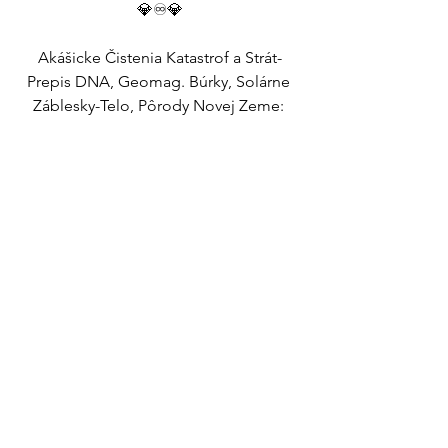
💎♾️💎
Akášicke Čistenia Katastrof a Strát-
Prepis DNA, Geomag. Búrky, Solárne 
Záblesky-Telo, Pôrody Novej Zeme: 
https://youtu.be/1vvSHClqZBk?
si=1foqPGTpRYCcAAm5