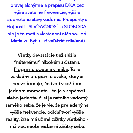
pravej alchýmie a prepisu DNA cez 
vyšie svetelné frekvencie, vyššie 
zjednotené stavy vedomia Prosperity a 
Hojnosti - SI VĎAČNOSŤ a SLOBODA, 
nie je to matí a vlastenení ničoho.. 
od 
Matia ku Bytiu
 (už veľakrát zdieľané)
Všetky devastácie tiež slúžia 
“nútenému” hlbokému čisteniu 
Programu obete a vinníka
. To je 
základný program človeka, ktorý si 
neuvedomuje, čo tvorí v každom 
jednom momente - čo je v sepáracii 
alebo jednote, či si je natoľko vedomý 
samého seba, že je vie, že preladený na 
vyššie frekvencie, odkiaľ tvorí vyššie 
reality, čiže má už iné zážitky všetkého - 
má viac neobmedzené zážitky seba.