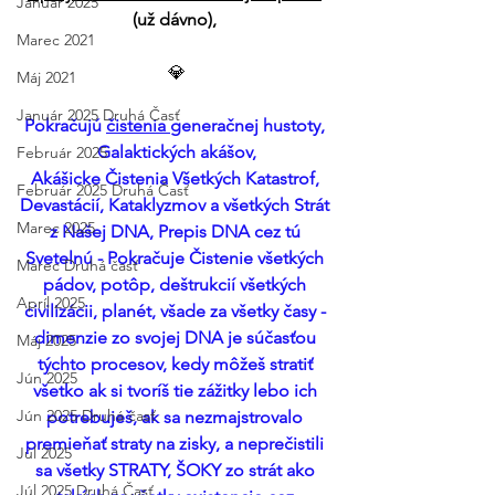
Január 2025
(už dávno), 
Marec 2021
💎
Máj 2021
Január 2025 Druhá Časť
Pokračujú 
čistenia 
generačnej hustoty, 
Galaktických akášov,
Február 2025
Akášicke Čistenia Všetkých Katastrof, 
Február 2025 Druhá Časť
Devastácií, Kataklyzmov a všetkých Strát 
Marec 2025
z Našej DNA, Prepis DNA cez tú 
Svetelnú - Pokračuje Čistenie všetkých 
Marec Druhá časť
pádov, potôp, deštrukcií všetkých 
Apríl 2025
civilizácii, planét, všade za všetky časy - 
dimenzie zo svojej DNA je súčasťou 
Máj 2025
týchto procesov, kedy môžeš stratiť 
Jún 2025
všetko ak si tvoríš tie zážitky lebo ich 
Jún 2025 Druhá časť
potrebuješ, ak sa nezmajstrovalo 
premieňať straty na zisky, a neprečistili 
Júl 2025
sa všetky STRATY, ŠOKY zo strát ako 
Júl 2025 Druhá Časť