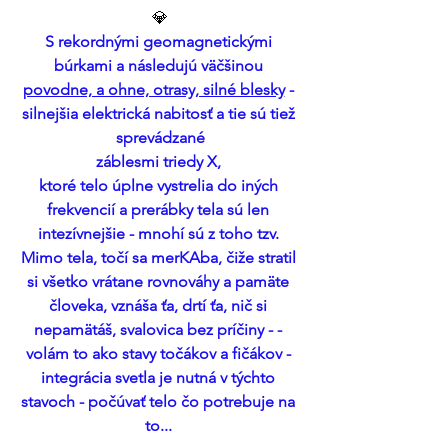
💎
S rekordnými geomagnetickými 
búrkami a následujú väčšinou 
povodne, a ohne, otrasy, silné blesky
 - 
silnejšia elektrická nabitosť a tie sú tiež 
sprevádzané
záblesmi triedy X, 
ktoré telo úplne vystrelia do iných 
frekvencií a prerábky tela sú len 
intezívnejšie - mnohí sú z toho tzv. 
Mimo tela, točí sa merKAba, čiže stratil 
si všetko vrátane rovnováhy a pamäte 
človeka, vznáša ťa, drtí ťa, nič si 
nepamätáš, svalovica bez príčiny - - 
volám to ako stavy točákov a fičákov - 
integrácia svetla je nutná v týchto 
stavoch - počúvať telo čo potrebuje na 
to... 