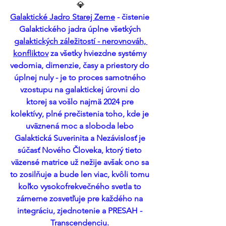
💎
Galaktické Jadro Starej Zeme
 - čistenie 
Galaktického jadra úplne všetkých 
galaktických záležitostí - nerovnováh, 
konfliktov
 za všetky hviezdne systémy 
vedomia, dimenzie, časy a priestory do 
úplnej nuly - je to proces samotného 
vzostupu na galaktickej úrovni do 
ktorej sa vošlo najmä 2024 pre 
kolektívy, plné prečistenia toho, kde je 
uväznená moc a sloboda lebo 
Galaktická Suverinita a Nezávislosť je 
súčasť Nového Človeka, ktorý tieto 
väzensé matrice už nežije avšak ono sa 
to zosilňuje a bude len viac, kvôli tomu 
koľko vysokofrekvečného svetla to 
zámerne zosvetľuje pre každého na 
integráciu, zjednotenie a PRESAH - 
Transcendenciu. 