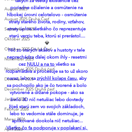
takých za všetky existencie cez 
poriadne ožialenie a osmútenie na 
August 2025
hlbokej úrovni celotelovo - osmútenie 
August 2025 Druhá Časť
straty starého života, rodiny, vzťahov, 
straty úplne všetkého čo reprezentuje 
September 2025
starú verziu teba, ktorú si prerástol....
Október 2025
💎
Október 2025 Druhá Časť
Nič zo starých akášov a hustoty v tele 
neprechádza ďalej okom ihly - resetmi 
November 2025
cez 
NULU a na to 
všetko sa 
November 2025 Druhá časť
rozpamätáva a procesuje sa to už skoro 
naraz, lebo sa 
zrýchlil kolaps času
, aby 
December 2025
sa pochopilo ako je čo tvorené a bolo 
December 2025 Druhá časť
vytvorené a držané pokope - ako sa 
Január 2026
živilo 3D nič netušiac lebo dovtedy 
žiješ starú zem vo svojich základoch, 
Február 2026
lebo to vedomie stále dominuje, je 
Marec 2026
aplikované dookola nič netušiac...
Všetko čo ťa podporuje v poplakaní si, 
Apríl 2026