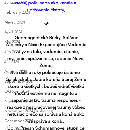
January 2024
seba, poľa, seba ako kanála a 
udržovania čistoty, 
February 2024
Marec 2024
💎
April 2024
Geomagnetické Búrky, Solárne 
Máj 2024
Záblesky a Naše Expandujúce Vedomia 
- vplyv na telo, vedomie, cítenie, 
Jún 2024
myslenie, správanie sa, rodenia Novej 
Júl 2024
Zeme, 
August 2024
Na ďalšie roky pokračuje čistenie 
Galaktického Jadra koreňa Starej Zeme 
September 2024
skoro u všetkých, budeš vidieť Všetkú 
Október 2024
možnú extrémnu neintegritu a 
separáciu- tzv. trauma responses - 
November 2024
reakcie z nespracovanej traumy vôbec 
November 2024 Druhá časť
netušiac prečo sa správa a koná a ako 
December 2024
sa správa a koná.. 
Úplny Presah Schumannovej stupnice