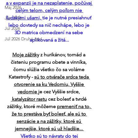
a v expanzii je na nezaplatenie, počúvaj 
Máj 2026
celým telom, celým poľom nie 
ľudskými ušami, 
tie je nutné presiahnuť 
Jún 2026
lebo dovtedy sa nič nechápe, lebo je 
Júl 2026
3D matrica obmedzení na sebe 
Júl 2026 Druhá časť
aplikovaná a žitá...
Moje zážitky
 z hurikánov, tornád a 
čisteniu programu obete a vinníka, 
čomu slúžia všetko čo sa voláme 
Katastrofy - 
sú to otvárače srdca teda 
otvorenie sa ku Vedomiu, Vyššie 
vedomie 
je cez Vyššie srdce, 
 katalyzátor rastu
 cez bolesť a tvrdé 
zážitky, ktoré môžeme 
premeniť na to, 
že to prestáva byť bolesť, ale sú to 
senzácie a na zážitky, ktoré sú 
jemnejšie, ktoré sú už hladšie... 
Všetko sú to návraty do tej 