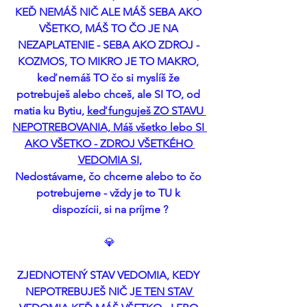
KEĎ NEMÁŠ NIČ ALE MÁŠ SEBA AKO 
VŠETKO, MÁŠ TO ČO JE NA 
NEZAPLATENIE - SEBA AKO ZDROJ - 
KOZMOS, TO MIKRO JE TO MAKRO, 
keď nemáš TO čo si myslíš že 
potrebuješ alebo chceš, ale SI TO, od 
matia ku Bytiu, 
keď funguješ ZO STAVU 
NEPOTREBOVANIA, Máš všetko lebo SI 
AKO VŠETKO - ZDROJ VŠETKÉHO 
VEDOMIA SI,
Nedostávame, čo chceme alebo to čo 
potrebujeme - vždy je to TU k 
dispozícii, si na príjme ?
💎
ZJEDNOTENÝ STAV VEDOMIA, KEDY 
NEPOTREBUJEŠ NIČ J
E TEN STAV 