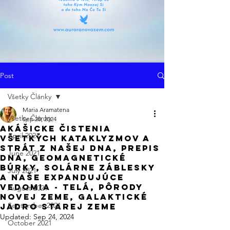
Post
Všetky Články
Maria Aramatena
Všetky Články
Sep 20, 2024
Akášicke Čistenia
April 2021
Všetkých Kataklyzmov A
Strát Z Našej DNA, Prepis
June 2021
DNA, Geomagnetické
Búrky, Solárne Záblesky
July 2021
a Naše Expandujúce
Vedomia - Telá, Pôrody
August 2021
Novej Zeme, Galaktické
September 2021
Jadro Starej Zeme
Updated:
Sep 24, 2024
October 2021