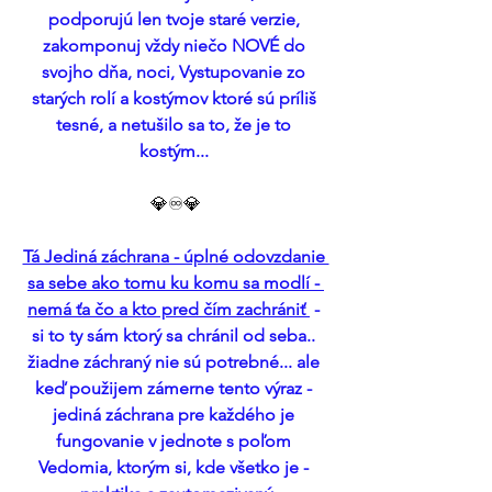
podporujú len tvoje staré verzie, 
zakomponuj vždy niečo NOVÉ do 
svojho dňa, noci, Vystupovanie zo 
starých rolí a kostýmov ktoré sú príliš 
tesné, a netušilo sa to, že je to 
kostým... 
💎♾️💎
Tá Jediná záchrana - úplné odovzdanie 
sa sebe ako tomu ku komu sa modlí - 
nemá ťa čo a kto pred čím zachrániť 
 - 
si to ty sám ktorý sa chránil od seba.. 
žiadne záchraný nie sú potrebné... ale 
keď použijem zámerne tento výraz - 
jediná záchrana pre každého je 
fungovanie v jednote s poľom 
Vedomia, ktorým si, kde všetko je - 