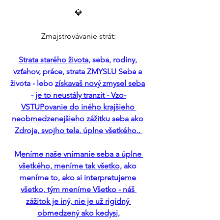
💎
Zmajstrovávanie strát:
Strata starého života
, seba, rodiny, 
vzťahov, práce, strata ZMYSLU Seba a 
života - lebo 
získavaš nový zmysel seba
- 
je to neustály tranzit - Vzo-
VSTUPovanie do iného krajšieho 
neobmedzenejšieho zážitku seba ako 
Zdroja, svojho tela, úplne všetkého.. 
M
eníme naše vnímanie seba a úplne 
všetkého, meníme tak všetko,
 ako 
meníme to, ako si 
interpretujeme 
všetko, tým meníme Všetko - náš 
zážitok je iný, nie je už rigidný 
obmedzený ako kedysi,