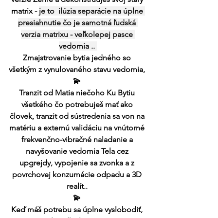
matrix - 
je to  ilúzia separácie na úplne 
presiahnutie čo je samotná ľudská 
verzia matrixu - veľkolepej pasce 
vedomia .. 
Zmajstrovanie bytia jedného so 
všetkým z vynulovaného stavu vedomia, 
💫 
Tranzit od Matia niečoho Ku Bytiu 
všetkého čo potrebuješ mať ako 
človek, tranzit od sústredenia sa von na 
matériu a externú validáciu na vnútorné 
frekvenčno-vibračné naladanie a 
navyšovanie vedomia Tela cez 
upgrejdy, vypojenie sa zvonka a z 
povrchovej konzumácie odpadu a 3D 
realít.. 
💫 
Keď máš potrebu sa úplne vyslobodiť, 