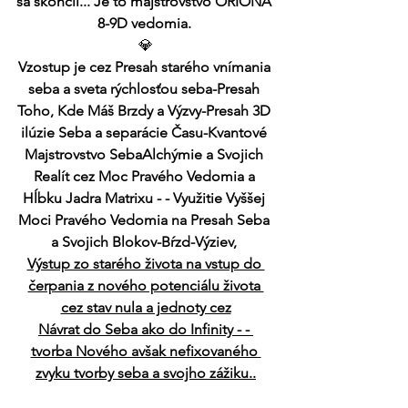
sa skončil... Je to majstrovstvo ORIONA 
8-9D vedomia. 
💎
Vzostup je cez Presah starého vnímania 
seba a sveta rýchlosťou seba-Presah 
Toho, Kde Máš Brzdy a Výzvy-Presah 3D 
ilúzie Seba a separácie Času-Kvantové 
Majstrovstvo SebaAlchýmie a Svojich 
Realít cez Moc Pravého Vedomia a 
Hĺbku Jadra Matrixu - - Využitie Vyššej 
Moci Pravého Vedomia na Presah Seba 
a Svojich Blokov-Bŕzd-Výziev, 
Výstup zo starého života na vstup do 
čerpania z nového potenciálu života 
cez stav nula a jednoty cez
Návrat do Seba ako do Infinity - - 
tvorba Nového avšak nefixovaného 
zvyku tvorby seba a svojho zážiku..