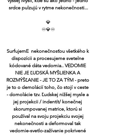
vyššej Mysli, kde sú ako jedno - jedno 
srdce pulzujú v rytme nekonečnosti...
💎
♾️💎♾️
SurfujemE  nekonečnosťou všetkého k 
dispozícii a procesujeme svetelne 
kódované dáta vedomia.. VEDOMIE 
NIE JE ĽUDSKÁ MYŠLIENKA A 
ROZMÝŠĽANIE - JE TO ZA TÝM - preto 
je to o demolácií toho, čo stojí v ceste 
- domolácie tzv. Ľudskej nižšej mysle a 
jej projekcii / indentít/ konečnej 
skorumpovanej matrice, ktorú si 
používal na svoju projekciu svojej 
nekonečnosti a deformoval tak 
vedomie-svetlo-zažívanie pokrivené 