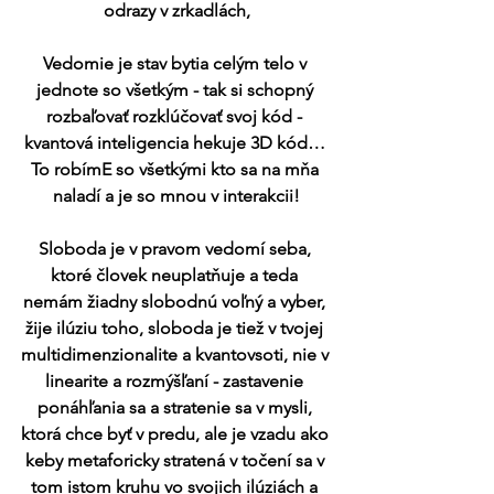
odrazy v zrkadlách,
Vedomie je stav bytia celým telo v 
jednote so všetkým - tak si schopný 
rozbaľovať rozklúčovať svoj kód - 
kvantová inteligencia hekuje 3D kód… 
To robímE so všetkými kto sa na mňa 
naladí a je so mnou v interakcii!
Sloboda je v pravom vedomí seba, 
ktoré človek neuplatňuje a teda 
nemám žiadny slobodnú voľný a vyber, 
žije ilúziu toho, sloboda je tiež v tvojej 
multidimenzionalite a kvantovsoti, nie v 
linearite a rozmýšľaní - zastavenie 
ponáhľania sa a stratenie sa v mysli, 
ktorá chce byť v predu, ale je vzadu ako 
keby metaforicky stratená v točení sa v 
tom istom kruhu vo svojich ilúziách a 