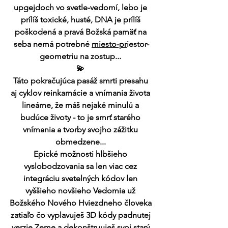
upgejdoch vo svetle-vedomí, lebo je 
prílíš toxické, husté, DNA je prílíš 
poškodená a pravá Božská pamäť na 
seba nemá potrebné 
miesto-pr
iestor-
geometriu na zostup... 
💫 
Táto pokračujúca pasáž smrti presahu 
aj cyklov reinkarnácie a vnímania života 
lineárne, že máš nejaké minulú a 
budúce životy - to je smrť starého 
vnímania a tvorby svojho zážitku 
obmedzene... 
Epické možnosti hlbšieho 
vyslobodzovania sa len viac cez 
integráciu svetelných kódov len 
vyššieho novšieho Vedomia už 
Božského Nového Hviezdneho človeka 
zatiaľo čo vyplavuješ 3D kódy padnutej 
verzie Zeme a dekonštruuješ svoj starý 