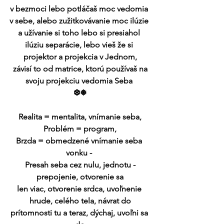
v bezmoci lebo potláčaš moc vedomia 
v sebe, alebo zužitkovávanie moc ilúzie 
a užívanie si toho lebo si presiahol 
ilúziu separácie, lebo vieš že si 
projektor a projekcia v Jednom,
závisí to od matrice, ktorú používaš na
svoju projekciu vedomia Seba 
❆❅
Realita = mentalita, vnímanie seba,
Problém = program,
Brzda = obmedzené vnímanie seba 
vonku - 
Presah seba cez nulu, jednotu -
prepojenie, otvorenie sa
len viac, otvorenie srdca, uvoľnenie 
hrude, celého tela, návrat do
prítomnosti tu a teraz, dýchaj, uvoľni sa 