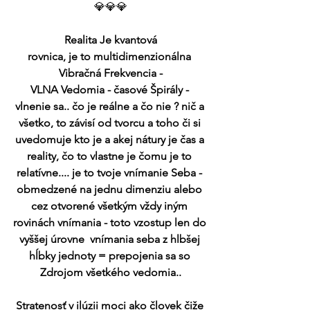
💎💎💎
Realita Je kvantová
rovnica, je to multidimenzionálna 
Vibračná Frekvencia -
VLNA Vedomia - časové Špirály - 
vlnenie sa.. čo je reálne a čo nie ? nič a 
všetko, to závisí od tvorcu a toho či si 
uvedomuje kto je a akej nátury je čas a 
reality, čo to vlastne je čomu je to 
relatívne.... je to tvoje vnímanie Seba - 
obmedzené na jednu dimenziu alebo 
cez otvorené všetkým vždy iným 
rovinách vnímania - toto vzostup len do 
vyššej úrovne  vnímania seba z hlbšej 
hĺbky jednoty = prepojenia sa so 
Zdrojom všetkého vedomia..
Stratenosť v ilúzii moci ako človek čiže 