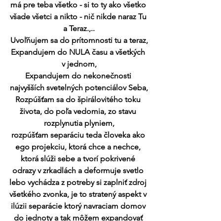
má pre teba všetko - si to ty ako všetko 
všade všetci a nikto - nič nikde naraz Tu 
a Teraz.,..
Uvoľňujem sa do prítomnosti tu a teraz,
Expandujem do NULA času a všetkých 
v jednom,
Expandujem do nekonečnosti 
najvyšších svetelných potenciálov Seba,
Rozpúšťam sa do špirálovitého toku 
života, do poľa vedomia, zo stavu 
rozplynutia plyniem,
rozpúšťam separáciu teda človeka ako 
ego projekciu, ktorá chce a nechce, 
ktorá slúži sebe a tvorí pokrivené 
odrazy v zrkadlách a deformuje svetlo 
lebo vychádza z potreby si zaplniť zdroj 
všetkého zvonka, je to stratený aspekt v 
ilúzii separácie ktorý navraciam domov 
do jednoty a tak môžem expandovať 