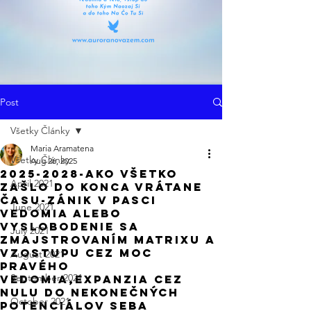
Post
Všetky Články
Maria Aramatena
Všetky Články
Aug 26, 2025
2025-2028-Ako Všetko
April 2021
Zašlo Do Konca Vrátane
Času-Zánik V Pasci
June 2021
Vedomia ALEBO
Vyslobodenie Sa
July 2021
Zmajstrovaním Matrixu A
Vzostupu Cez Moc
August 2021
Pravého
September 2021
Vedomia,Expanzia Cez
Nulu Do Nekonečných
October 2021
Potenciálov Seba