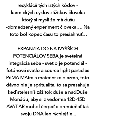
recyklácii tých istých kódov - 
karmických cyklov zážitkov človeka 
ktorý si myslí že má dušu
-obmedzený experiment človeka…. Na 
toto bol kopec času to presiahnuť…
EXPANZIA DO NAJVYŠŠÍCH 
POTENCIÁLOV SEBA je svetelná 
integrácia seba - svetlo je potenciál - 
fotónové svetlo a source light particles 
PriMA MAtra a materinská plazma, toto 
dávno nie je spritualita, to sa presahuje 
keď stelesníš zážitok duše a nadDuše 
Monádu, aby si z vedomia 12D-15D 
AVAT-AR mohol čerpať a premieňať tak 
svoju DNA len rýchlejšie...
Uvoľňujem sa do prítomného večného 