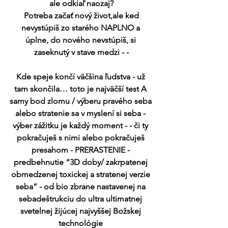
ale odkiaľ naozaj?
 Potreba začať nový život,ale ked 
nevystúpiš zo starého NAPLNO a 
úplne, do nového nevstúpiš, si 
zaseknutý v stave medzi - -
Kde speje končí väčšina ľudstva - už 
tam skončila… toto je najväčší test A 
samy bod zlomu / výberu pravého seba 
alebo stratenie sa v myslení si seba - 
výber zážitku je každý moment - - či ty 
pokračuješ s nimi alebo pokračuješ 
presahom - PRERASTENIE - 
predbehnutie “3D doby/ zakrpatenej 
obmedzenej toxickej a stratenej verzie 
seba” - od bio zbrane nastavenej na 
sebadeštrukciu do ultra ultimatnej 
svetelnej žijúcej najvyššej Božskej 
technológie 