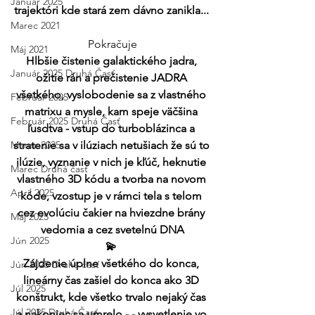
Január 2025
trajektóri kde stará zem dávno zanikla... 
Marec 2021
Pokračuje
Máj 2021
Hlbšie čistenie galaktického jadra, 
Január 2025 Druhá Časť
ožitie rán a prečistenie JADRA 
všetkého, vyslobodenie sa z vlastného 
Február 2025
matrixu a mysle, kam speje väčšina 
Február 2025 Druhá Časť
ľusdtva - vstup do turboblázinca a 
Marec 2025
stratenie sa v ilúziach netušiach že sú to 
ilúzie, vyznanie v nich je kľúč, heknutie 
Marec Druhá časť
vlastného 3D kódu a tvorba na novom 
Apríl 2025
kóde, vzostup je v rámci tela s telom 
cez evolúciu čakier na hviezdne brány 
Máj 2025
vedomia a cez svetelnú DNA
Jún 2025
💫 
Zájdenie úplne všetkého do konca, 
Jún 2025 Druhá časť
lineárny čas zašiel do konca ako 3D 
Júl 2025
konštrukt, kde všetko trvalo nejaký čas 
Júl 2025 Druhá Časť
a nakoniec sa umrelo - - vysvetlenie vo 