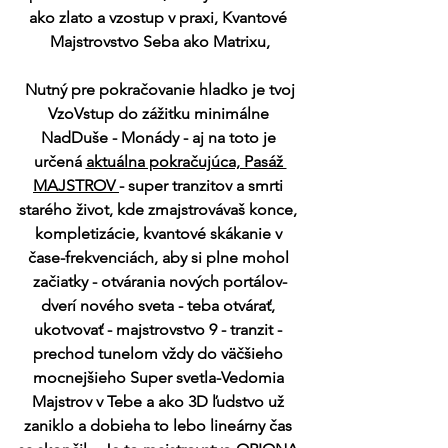
ako zlato a vzostup v praxi, Kvantové 
Majstrovstvo Seba ako Matrixu,
Nutný pre pokračovanie hladko je tvoj
VzoVstup do zážitku minimálne 
NadDuše - Monády - aj na toto je 
určená 
aktuálna pokračujúca, Pasáž 
MAJSTROV 
- super tranzitov a smrti 
starého život, kde zmajstrovávaš konce, 
kompletizácie, kvantové skákanie v 
čase-frekvenciách, aby si plne mohol 
začiatky - otvárania nových portálov-
dverí nového sveta - teba otvárať, 
ukotvovať - majstrovstvo 9 - tranzit - 
prechod tunelom vždy do väčšieho 
mocnejšieho Super svetla-Vedomia 
Majstrov v Tebe a ako 3D ľudstvo už 
zaniklo a dobieha to lebo lineárny čas 