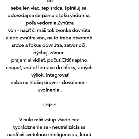
do
seba len viac, tep srdca, špiráluj sa, 
odovzdaj sa čerpaniu z toku vedomia, 
poľa vedomia Zvnútra
von - nacíť či máš tok zvonka dovnúta 
alebo zvnútra von, na to treba otvorené 
srdce a fokus dovnútra, zatvor oči, 
dýchaj, zámer -
prajem si vidieť, počuť,Cítiť naplno,
chápať, vedieť len viac do hĺbky, z iných 
výšok, integrovať
seba na hlbšej úrovni - dovolenie - 
uvoľnenie..
♾️💎♾️
V nule máš vstup všade cez 
vyprádznenie sa - neutralizácia sa 
napľňaš svetelnou inteligenciou, ktorá 