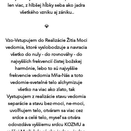
len viac, z hlbšej hĺbky seba ako jadra 
všetkého vzniku aj zániku..
💎
Vzo-Vstupujem do Realizácie Žitia Moci 
vedomia, ktoré vyslobodzuje a navracia 
všetko do nuly - do rovnováhy - do 
najvyšších frekvencií čistej božskej 
harmónie, lebo to sú najvyššie 
frekvencie vedomia Mňa-Nás a toto 
vedomie-svetelné telo alchymizuje 
všetko na viac ako zlato, tak 
Vystupujem z realizácie stavu vedomia 
separácie a stavu bez-moci, ne-moci, 
uvoľňujem telo, otváram sa viac cez 
srdce a celé telo, myseľ sa otvára 
odovzdáva vyššiemu srdcu KOZMU a 