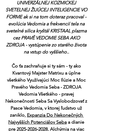
UNIVERZÁLNEJ KOZMICKEJ 
SVETELNEJ ŽIJÚCEJ INTELIGENCIE VO 
FORME ak si na tom doteraz pracoval - 
evolúcia Vedomia a frekvencií tela na 
svetelné silica kryštál KRISTAAL plazma 
cez PRAVÉ VEDOMIE SEBA AKO 
ZDROJA - vystúpenie zo starého života 
na vstup do vyššieho.. 
Čo ťa zachraňuje si ty sám - ty ako 
Kvantový Majster Matrixu a úplne 
všetkého Využívajúci Moc Ilúzie a Moc 
Pravého Vedomia Seba - ZDROJA 
Vedomia Všetkého - pravej 
Nekonečnosti Seba Sa Vyslobodzovať z 
Pasce Vedomia, v ktorej ľudstvo už 
zaniklo, 
Expanzia Do Nekonečných 
Najvyšších Potenciálov Seba
 a dianie 
pre 2025-2026-2028, Alchýmia na viac 