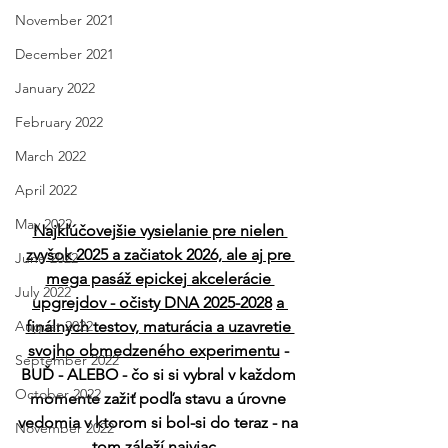
November 2021
December 2021
January 2022
February 2022
March 2022
April 2022
May 2022
Najkľúčovejšie vysielanie pre nielen 
zvyšok 2025 a začiatok 2026, ale aj pre 
June 2022
mega pasáž epickej akcelerácie 
July 2022
upgrejdov - očisty DNA 2025-2028
a 
August 2022
finálnych testov, maturácia a uzavretie 
svojho obmedzeného experimentu
 - 
September 2022
BUĎ - ALEBO - čo si si vybral v každom 
October 2022
momente zažiť podľa stavu a úrovne 
vedomia v ktorom si bol-si do teraz - na 
November 2022
tom záleží najviac.. 