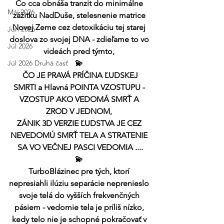
Čo cca obnáša tranzit do minimálne 
Máj 2026
zážitku NadDuše, stelesnenie matrice 
Novej Zeme cez detoxikáciu tej starej 
Jún 2026
doslova zo svojej DNA - zdieľame to vo 
Júl 2026
videách pred týmto, 
Júl 2026 Druhá časť
💫 
 ČO JE PRAVÁ PRÍČINA ĽUDSKEJ 
SMRTI a Hlavná POINTA VZOSTUPU - 
VZOSTUP AKO VEDOMÁ SMRŤ A 
ZROD V JEDNOM, 
ZÁNIK 3D VERZIE ĽUDSTVA JE CEZ 
NEVEDOMÚ SMRŤ TELA A STRATENIE 
SA VO VEČNEJ PASCI VEDOMIA ....
💫 
TurboBlázinec pre tých, ktorí 
nepresiahli ilúziu separácie neprenieslo 
svoje telá do vyšších frekvenčných 
pásiem - vedomie tela je príliš nízko, 
kedy telo nie je schopné pokračovať v 