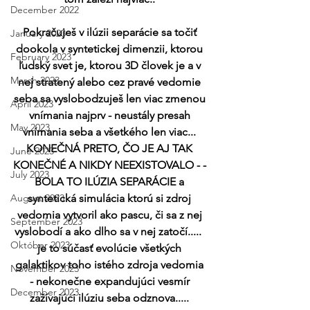
December 2022
Pokračuješ v ilúzii separácie sa točiť 
January 2023
dookola v syntetickej dimenzii, ktorou 
February 2023
ľudský svet je, ktorou 3D človek je a v 
March 2023
nej stratený alebo cez pravé vedomie 
seba sa vyslobodzuješ len viac zmenou 
April 2023
vnímania najprv - neustály presah 
May 2023
vnímania seba a všetkého len viac... 
KONEČNÁ PRETO, ČO JE AJ TAK 
June 2023
KONEČNÉ A NIKDY NEEXISTOVALO - - 
July 2023
BOLA TO ILÚZIA SEPARÁCIE a 
August 2023
syntetická simulácia ktorú si zdroj 
vedomia vytvoril ako pascu, či sa z nej 
September 2023
vyslobodí a ako dlho sa v nej zatočí.....  
Október 2023
je to súčasť evolúcie všetkých 
galaktikov toho istého zdroja vedomia 
November 2023
- nekonečne expandujúci vesmír 
December 2023
zažívajúci ilúziu seba odznova..... 