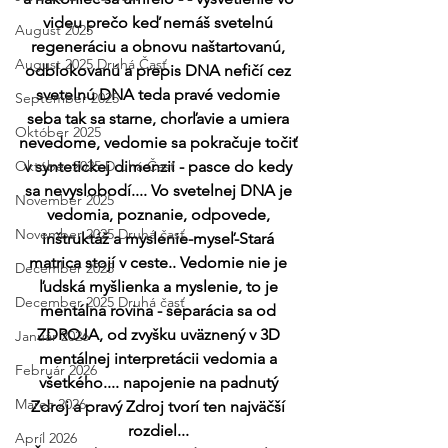
videu prečo keď nemáš svetelnú 
August 2025
regeneráciu a obnovu naštartovanú, 
August 2025 Druhá Časť
odblokovanú a prepis DNA nefičí cez 
svetelnú DNA teda pravé vedomie 
September 2025
seba tak sa starne, chorľavie a umiera 
Október 2025
nevedome, vedomie sa pokračuje točiť 
Október 2025 Druhá Časť
v syntetickej dimenzii - pasce do kedy 
sa nevyslobodí.... Vo svetelnej DNA je 
November 2025
vedomia, poznanie, odpovede, 
November 2025 Druhá časť
inštruktáž a myslenie-myseľ-Stará 
matrica stojí v ceste.. Vedomie nie je 
December 2025
ľudská myšlienka a myslenie, to je 
December 2025 Druhá časť
mentálna rovina - separácia sa od 
ZDROJA, od zvyšku uväznený v 3D 
Január 2026
mentálnej interpretácii vedomia a 
Február 2026
všetkého.... napojenie na padnutý 
Marec 2026
Zdroj a pravý Zdroj tvorí ten najväčší 
rozdiel... 
Apríl 2026