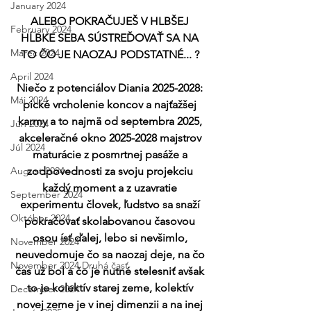
January 2024
ALEBO POKRAČUJEŠ V HLBŠEJ 
February 2024
HĹBKE SEBA SÚSTREĎOVAŤ SA NA 
Marec 2024
TO ČO JE NAOZAJ PODSTATNÉ... ? 
April 2024
Niečo z potenciálov Diania 2025-2028: 
Máj 2024
pické vrcholenie koncov a najťažšej 
karmy a to najmä od septembra 2025, 
Jún 2024
akceleračné okno 2025-2028 majstrov 
Júl 2024
maturácie z posmrtnej pasáže a 
August 2024
zodpovednosti za svoju projekciu 
každý moment a z uzavratie 
September 2024
experimentu človek, ľudstvo sa snaží 
Október 2024
pokračovať skolabovanou časovou 
osou ísť ďalej, lebo si nevšimlo, 
November 2024
neuvedomuje čo sa naozaj deje, na čo 
November 2024 Druhá časť
čas už bol a čo je nutné stelesniť avšak 
to je kolektív starej zeme, kolektív 
December 2024
novej zeme je v inej dimenzii a na inej 