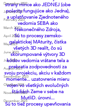
December 2022
strany mince ako JEDNEJ (obe 
polarity fungujúce ako Jedna), 
January 2023
a uplatňovanie Zjednoteného 
February 2023
vedomia SEBA ako 
March 2023
Nekonečného Zdroja, 
Sú to procesy zemsko-
April 2023
galaktickej MAturity, čistka 
May 2023
všetých 3D realít, čo sú 
June 2023
skorumpované výtvory 3D 
kódov vedomia vrátane tela a 
July 2023
prebratia zodpovednosti za 
August 2023
svoju projekciu, akciu v každom 
September 2023
momente... uzatovrenie mieru 
Október 2023
vojen vo všetkých evolučných 
štádiách Zeme v sebe na 
November 2023
MutliD. úrovni... 
December 2023
Sú to tiež procesy upevňovania 