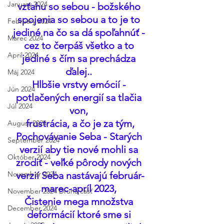
January 2024
vzťahu so sebou - božského 
spojenia so sebou a to je to 
February 2024
jediné na čo sa dá spoľahnúť - 
Marec 2024
cez to čerpáš všetko a to 
April 2024
jediné s čím sa prechádza 
ďalej.. 
Máj 2024
Hlbšie vrstvy emócií - 
Jún 2024
potlačených energií sa tlačia 
Júl 2024
von, 
frustrácia, a čo je za tým,
August 2024
Pochovávanie Seba - Starých 
September 2024
verzií aby tie nové mohli sa 
Október 2024
zrodiť - veľké pôrody nových 
November 2024
verzií Seba nastávajú február-
marec-apríl 2023, 
November 2024 Druhá časť
Čistenie mega množstva 
December 2024
deformácií ktoré sme si 