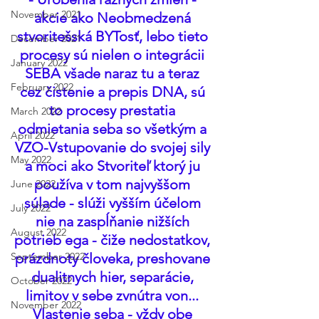
November 2021
akcie ako Neobmedzená 
stvoritešská BYTosť, lebo tieto 
December 2021
procesy sú nielen o integrácii 
January 2022
SEBA všade naraz tu a teraz 
February 2022
cez čistenie a prepis DNA, sú 
to procesy prestatia 
March 2022
odmietania seba so všetkým a 
April 2022
VZO-Vstupovanie do svojej sily 
May 2022
a moci ako Stvoriteľ ktorý ju 
používa v tom najvyššom 
June 2022
súlade - slúži vyšším účelom 
July 2022
nie na zaspĺňanie nižších 
August 2022
potrieb ega - čiže nedostatkov, 
September 2022
prázdnoty človeka, preshovane 
dualitnych hier, separácie, 
October 2022
limitov v sebe zvnútra von... 
November 2022
Vlastenie seba - vždy obe 