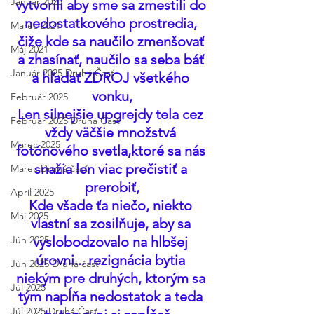
Január 2025
vytvorili aby sme sa zmestili do 
nedostatkového prostredia, 
Marec 2021
čiže kde sa naučilo zmenšovať 
Máj 2021
a zhasínať, naučilo sa seba báť 
Január 2025 Druhá Časť
a hľadať ZDROJ všetkého 
vonku,
Február 2025
Len silnejšie upgrejdy tela cez 
Február 2025 Druhá Časť
vždy väčšie množstvá 
Marec 2025
fotónového svetla,ktoré sa nás 
snažia len viac prečistiť a 
Marec Druhá časť
prerobiť,
Apríl 2025
Kde všade ťa niečo, niekto 
Máj 2025
vlastní sa zosilňuje, aby sa 
Jún 2025
vyslobodzovalo na hlbšej 
úrovni... rezignácia bytia 
Jún 2025 Druhá časť
niekým pre druhých, ktorým sa 
Júl 2025
tým napĺňa nedostatok a teda 
Júl 2025 Druhá Časť