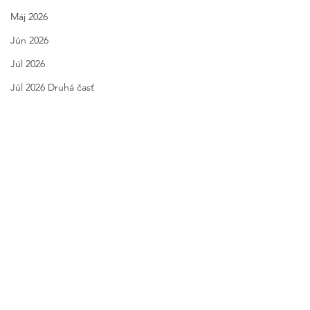
Máj 2026
Jún 2026
Júl 2026
Júl 2026 Druhá časť
alchýmia
kódynovejzeme
energienovejzeme
Diamantovévedomie
čisteniekarmy
tvorbanovejzeme
vyššieJa
svetelnékódy
prácasosebou
čistenieakášu
zmajstrovanieprácesosebou
February 2023
Comments