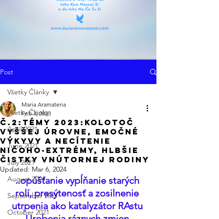
Post
Všetky Články
Maria Aramatena
Všetky Články
Feb 3, 2023
Č.2:Témy 2023:Kolotoč
April 2021
Vyššej Úrovne, Emočné
Výkyvy a Necítenie
June 2021
Ničoho-Extrémy, Hlbšie
Čistky Vnútornej Rodiny
July 2021
Updated:
Mar 6, 2024
August 2021
..opúšťanie vypĺňanie starých 
rolí, presýtenosť a zosilnenie 
September 2021
utrpenia ako katalyzátor RAstu 
October 2021
- Urobenia ráznych zmien - 