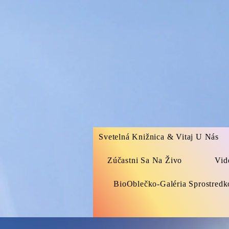
Svetelná Knižnica & Vitaj U Nás
Zúčastni Sa Na Živo
Vid
BioOblečko-Galéria Sprostred