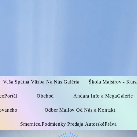
Vaša Spätná Väzba Na Nás Galéria
Škola Majstrov - Kur
eoPortál
Obchod
Andara Info a MegaGalérie
kovaného
Odber Mailov Od Nás a Kontakt
Smernice,Podmienky Predaja,AutorskéPráva