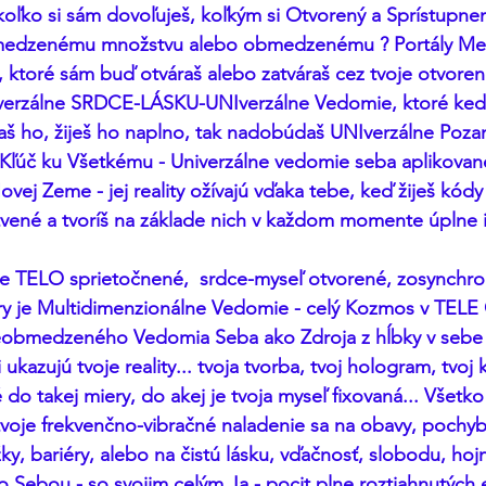
koľko si sám dovoľuješ, koľkým si Otvorený a Sprístupnený
medzenému množstvu alebo obmedzenému ? Portály Meg
ktoré sám buď otváraš alebo zatváraš cez tvoje otvorené
verzálne SRDCE-LÁSKU-UNIverzálne Vedomie, ktoré keď 
haš ho, žiješ ho naplno, tak nadobúdaš UNIverzálne Poza
e Kľúč ku Všetkému - Univerzálne vedomie seba aplikované
vej Zeme - jej reality ožívajú vďaka tebe, keď žiješ kód
vené a tvoríš na základe nich v každom momente úplne iné
oje TELO sprietočnené,  srdce-myseľ otvorené, zosynchro
y je Multidimenzionálne Vedomie - celý Kozmos v TELE O
eobmedzeného Vedomia Seba ako Zdroja z hĺbky v sebe 
i ukazujú tvoje reality... tvoja tvorba, tvoj hologram, tvoj 
é do takej miery, do akej je tvoja myseľ fixovaná... Všetko
voje frekvenčno-vibračné naladenie sa na obavy, pochybn
, bariéry, alebo na čistú lásku, vďačnosť, slobodu, hoj
o Sebou - so svojim celým Ja - pocit plne roztiahnutýc