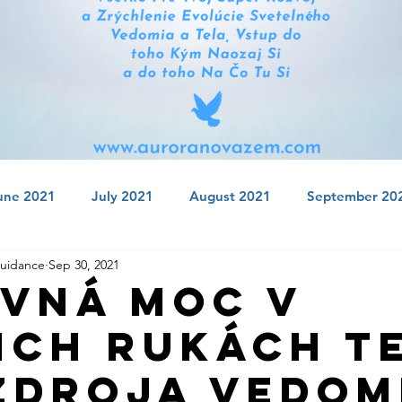
une 2021
July 2021
August 2021
September 20
uidance
Sep 30, 2021
 2021
January 2022
February 2022
March 2022
vná Moc v
ich Rukách T
July 2022
August 2022
September 2022
Octobe
Zdroja Vedom