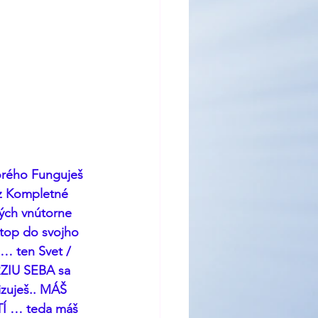
orého Funguješ 
ez Kompletné 
ých vnútorne 
stop do svojho 
e… ten Svet / 
RZIU SEBA sa 
zuješ.. MÁŠ 
… teda máš 