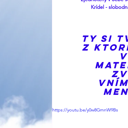
Krídel - slobodn
Ty si 
z ktor
V
Mate
Zv
Vním
men
https://youtu.be/y0w8GmnW9Bs