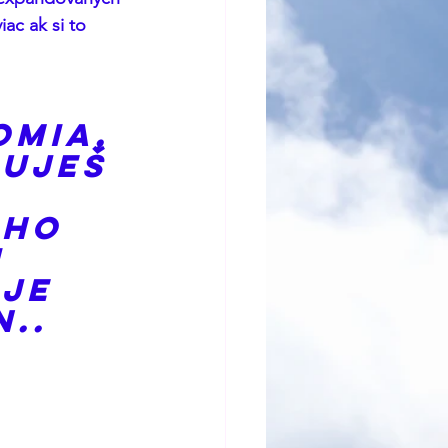
ac ak si to 
omia, 
uješ 
 ho 
 
je 
..