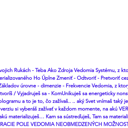
ojich Rukách - Teba Ako Zdroja Vedomia Systému, z kt
rializovaného Ho Úplne Zmeniť - Odtvoriť - Pretvoriť c
kladov úrovne - dimenzie - Frekvencie Vedomia, z ktor
 tvoríš / Vyjadruješ sa - KomUnikuješ sa energeticky non
logramu a to je to, čo zažívaš.. .. aký Svet vnímaš taký j
kú verziu si vyberáš zažívať v každom momente, na akú VE
ú materializuješ… Kam sa sústreďuješ, Tam sa materiali
ACIE POLE VEDOMIA NEOBMEDZENÝCH MOŽNOSTÍ 