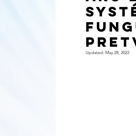
November 2022
December
Syst
Fung
May 2023
June 2023
PreT
Updated:
May 28, 2022