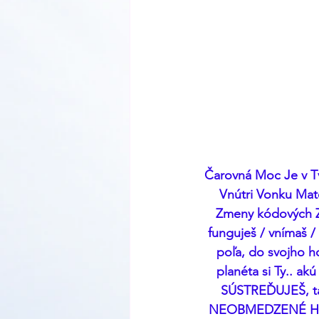
Čarovná Moc Je v Tv
Vnútri Vonku Mate
Zmeny kódových Zá
funguješ / vnímaš /
poľa, do svojho ho
planéta si Ty.. a
SÚSTREĎUJEŠ, tak
NEOBMEDZENÉ HR