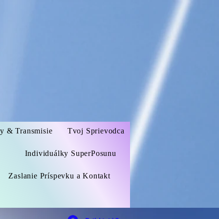
zy & Transmisie
Tvoj Sprievodca
Individuálky SuperPosunu
Zaslanie Príspevku a Kontakt