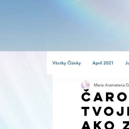
Všetky Články
April 2021
J
Maria Aramatena G
November 2021
December
Čaro
Tvoj
May 2022
June 2022
Ako 