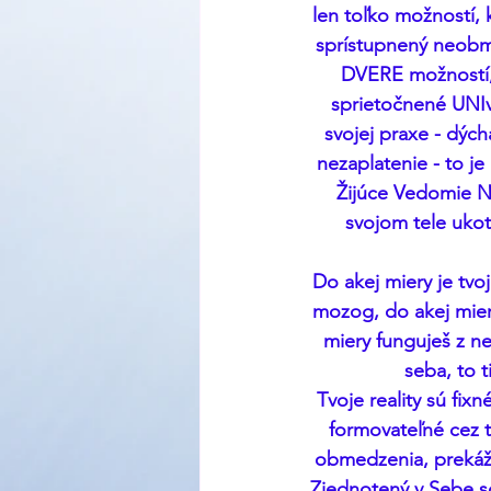
len toľko možností, 
sprístupnený neob
DVERE možností, 
sprietočnené UNI
svojej praxe - dýc
nezaplatenie - to j
Žijúce Vedomie No
svojom tele ukot
Do akej miery je tv
mozog, do akej mier
miery funguješ z n
seba, to t
Tvoje reality sú fixn
formovateľné cez t
obmedzenia, prekážky
Zjednotený v Sebe s