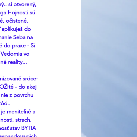
.. si otvorený, 
a Hojnosti sú 
, očistené, 
aplikuješ do 
nanie Seba na 
 do praxe - Si 
y Vedomia vo 
 reality... 
nizované srdce-
ŽIté - do akej 
nie z povrchu 
kód.. 
 je meniteľné a 
osti, strach, 
nosť stav BYTIA 
h expandovaných 