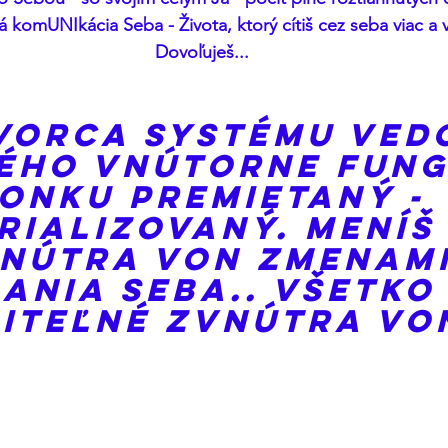
á komUNIkácia Seba - Života, ktorý cítiš cez seba viac a vi
Dovoľuješ... 
Tvorca Systému Ved
ého Vnútorne Fung
onku Premietaný - 
rializovaný. Meníš
nútra Von Zmenami
ania SEBA.. Všetko 
iteľné Zvnútra Von