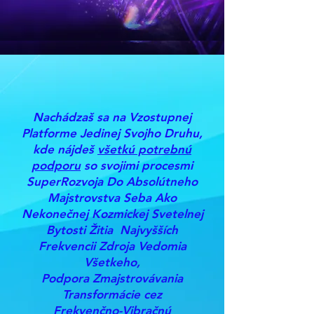
Nachádzaš sa na Vzostupnej
Platforme Jedinej Svojho Druhu,
kde nájdeš
všetkú potrebnú
podporu
so svojimi procesmi
SuperRozvoja Do Absolútneho
Majstrovstva Seba Ako
Nekonečnej Kozmickej Svetelnej
Bytosti Žitia Najvyšších
Frekvencii Zdroja Vedomia
Všetkeho,
Podpora Zmajstrovávania
Transformácie cez
Frekvenčno-Vibračnú