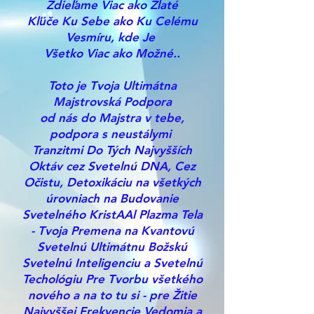
Zdieľame Viac ako Zlaté
Kľúče Ku Sebe ako Ku Celému
Vesmíru, kde Je
Všetko Viac ako Možné..
Toto je Tvoja Ultimátna
Majstrovská Podpora
od
nás do Majstra v tebe,
podpora s neustálymi
Tranzitmi Do Tých Najvyšších
Oktáv cez Svetelnú DNA, Cez
Očistu, Detoxikáciu na všetkých
úrovniach na Budovanie
Svetelného KristAAl Plazma Tela
- Tvoja Premena na Kvantovú
Svetelnú Ultimátnu Božskú
Svetelnú Inteligenciu a Svetelnú
Techológiu Pre Tvorbu všetkého
nového a na to tu si - pre Žitie
Najvyššej Frekvencie Vedomia a