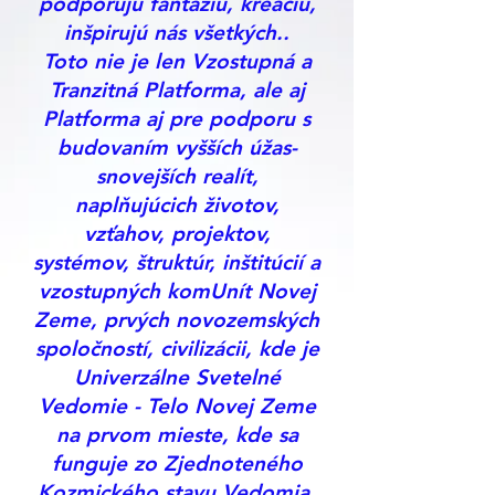
podporujú fantáziu, kreáciu,
inšpirujú nás všetkých..
Toto nie je len Vzostupná a
Tranzitná Platforma, ale aj
Platforma aj pre podporu s
budovaním vyšších úžas-
snovejších realít,
naplňujúcich životov,
vzťahov, projektov,
systémov, štruktúr, inštitúcií a
vzostupných komUnít Novej
Zeme, prvých novozemských
spoločností, civilizácii, kde je
Univerzálne Svetelné
Vedomie - Telo Novej Zeme
na prvom mieste, kde sa
funguje zo Zjednoteného
Kozmického stavu Vedomia,