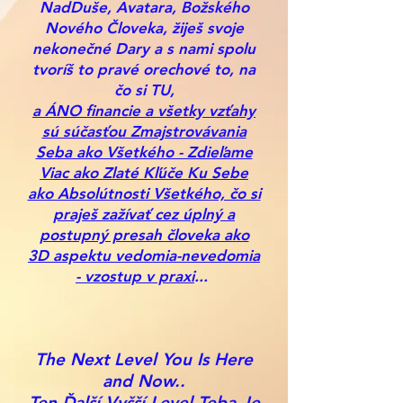
NadDuše, Avatara, Božského
Nového Človeka, žiješ svoje
nekonečné Dary a s nami spolu
tvoríš to pravé orechové to, na
čo si TU,
a ÁNO financie a všetky vzťahy
sú súčasťou Zmajstrovávania
Seba ako Všetkého - Zdieľame
Viac ako Zlaté Kľúče Ku Sebe
ako Absolútnosti Všetkého, čo si
praješ zažívať cez úplný a
postupný presah človeka ako
3D aspektu vedomia-nevedomia
- vzostup v praxi
...
The Next Level You Is Here
and Now..
Ten Ďalší Vyšší Level Teba Je