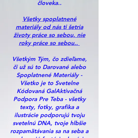
človeka..
Všetky spoplatnené
materiály od nás ti šetria
životy práce so sebou, nie
roky práce so sebou..
Všetkým Tým, čo zdieľame,
či už sú to Darované alebo
Spoplatnené Materiály -
Všetko je to Svetelne
Kódovaná GalAktivačná
Podpora Pre Teba - všetky
texty, fotky, grafika a
ilustrácie podporujú tvoju
svetelnú DNA, tvoje hlbšie
rozpamätávania sa na seba a