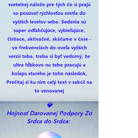
svetelnej nálože pre tých čo si prajú
sa posúvať rýchlosťou svetla do
vyšších levelov seba. Sedenia sú
super odľahčujúce, vybieľujúce,
čistiace, aktivačné, skáčame v čase -
vo frekvenciách do oveľa vyšších
verzií teba, treba si byť vedomý, že
ultra hĺbkovo na tebe pracujú a
kolaps starého je toho následok,
Prečítaj si ku nim celý text v sekcii na
to venovanej
💎
Hojnosť Darovanej Podpory Zo
Srdca do Srdca: