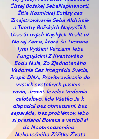
Čistej Božskej SebaNaplnenosti,
Žitie Kozmickej Extázy cez
Zmajstrovávanie Seba Alchýmie
a Tvorby Božských Najvyšších
Úžas-Snových Rajských Realít už
Novej Zeme, ktoré Sú Tvorené
Tými Vyššími Verziami Teba
Fungujúcimi Z Kvantového
Bodu Nula, Zo Zjednoteného
Vedomia Cez Integráciu Svetla,
Prepis DNA, Previbrovávanie do
vyšších svetelných pásiem -
rovín, úrovní, levelov Vedomia
celotelovo, kde Všetko Je k
dispozícii bez obmedzení, bez
separácie, bez problémov, lebo
si presiahol človeka a vstúpil si
do Neobmedzeného -
Nekonečného Zážitku-Života