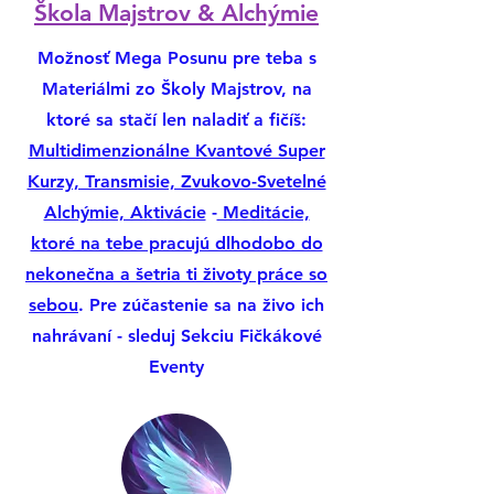
​Škola Majstrov & Alchýmie
Možnosť Mega Posunu pre teba s
Materiálmi zo Školy Majstrov, na
ktoré sa stačí len naladiť a fičíš:
Multidimenzionálne Kvantové Super
Kurzy, Transmisie, Zvukovo-Svetelné
Alchýmie, Aktivácie
-
Meditácie,
ktoré na tebe pracujú dlhodobo do
nekonečna a šetria ti životy práce so
sebou
. Pre zúčastenie sa na živo ich
nahrávaní - sleduj Sekciu Fičkákové
Eventy