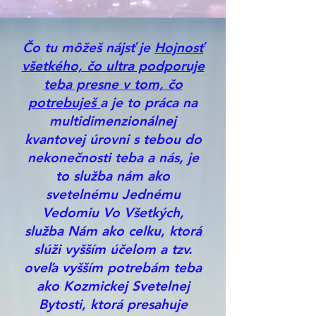
Čo tu môžeš nájsť je
Hojnosť
všetkého, čo ultra podporuje
teba presne v tom, čo
potrebuješ
a je to práca na
multidimenzionálnej
kvantovej úrovni s tebou do
nekonečnosti teba a nás, je
to služba nám ako
svetelnému Jednému
Vedomiu Vo Všetkých,
služba Nám ako celku, ktorá
slúži vyšším účelom a tzv.
oveľa vyšším potrebám teba
ako Kozmickej Svetelnej
Bytosti, ktorá presahuje