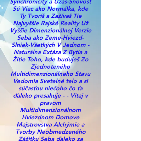
Synchronicity a Úžas-Snovosť
Sú Viac ako Normálka, kde
Ty Tvoríš a Zažívaš Tie
Najvyššie Rajské Reality Už
Vyššie Dimenzionálnej Verzie
Seba ako Zeme-Hviezd-
Slniek-Všetkých V Jednom -
Naturálna Extáza Z Bytia a
Žitie Toho, kde buduješ Zo
Zjednoteného
Multidimenzionálneho Stavu
Vedomia Svetelné telo a si
súčasťou niečoho čo ťa
ďaleko presahuje - - Vitaj v
pravom
Multidimenzionálnom
Hviezdnom Domove
Majstrovstva Alchýmie a
Tvorby Neobmedzeného
Zážitku Seba ďaleko za