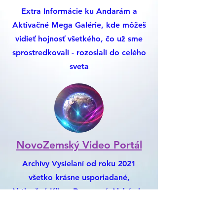
Extra Informácie ku Andarám a
Aktivačné Mega Galérie, kde môžeš
vidieť hojnosť všetkého, čo už sme
sprostredkovali - rozoslali do celého
sveta
NovoZemský Video Portál
Archívy Vysielaní od roku 2021
všetko krásne usporiadané,
Aktivačné Klipy, Darovaná Alchýmia,
Nemusíš chodiť na Youtube, Je to
Všetko Tu :)