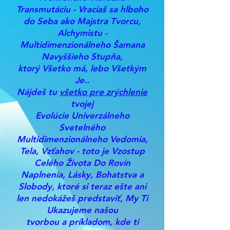
Transmutáciu - Vraciaš sa hlboho
do Seba ako Majstra Tvorcu,
Alchymistu -
Multidimenzionálneho Šamana
Navyššieho Stupňa,
ktorý Všetko má, lebo Všetkým
Je..
Nájdeš tu
všetko pre zrýchlenie
tvojej
Evolúcie Univerzálneho
Svetelného
Multidimenzionálneho Vedomia,
Tela, Vzťahov - toto je Vzostup
Celého Života Do Rovín
Naplnenia, Lásky, Bohatstva a
Slobody, ktoré si teraz ešte ani
len nedokážeš predstaviť, My Ti
Ukazujeme našou
tvorbou a príkladom, kde ti