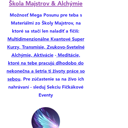
​Škola Majstrov & Alchýmie
Možnosť Mega Posunu pre teba s
Materiálmi zo Školy Majstrov, na
ktoré sa stačí len naladiť a fičíš:
Multidimenzionálne Kvantové Super
Kurzy, Transmisie, Zvukovo-Svetelné
Alchýmie, Aktivácie
-
Meditácie,
ktoré na tebe pracujú dlhodobo do
nekonečna a šetria ti životy práce so
sebou
. Pre zúčastenie sa na živo ich
nahrávaní - sleduj Sekciu Fičkákové
Eventy