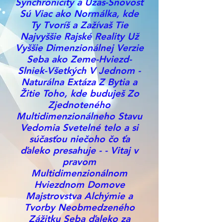
Synchronicity a Úžas-Snovosť
Sú Viac ako Normálka, kde
Ty Tvoríš a Zažívaš Tie
Najvyššie Rajské Reality Už
Vyššie Dimenzionálnej Verzie
Seba ako Zeme-Hviezd-
Slniek-Všetkých V Jednom -
Naturálna Extáza Z Bytia a
Žitie Toho, kde buduješ Zo
Zjednoteného
Multidimenzionálneho Stavu
Vedomia Svetelné telo a si
súčasťou niečoho čo ťa
ďaleko presahuje - - Vitaj v
pravom
Multidimenzionálnom
Hviezdnom Domove
Majstrovstva Alchýmie a
Tvorby Neobmedzeného
Zážitku Seba ďaleko za