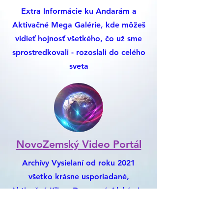
Extra Informácie ku Andarám a
Aktivačné Mega Galérie, kde môžeš
vidieť hojnosť všetkého, čo už sme
sprostredkovali - rozoslali do celého
sveta
NovoZemský Video Portál
Archívy Vysielaní od roku 2021
všetko krásne usporiadané,
Aktivačné Klipy, Darovaná Alchýmia,
Nemusíš chodiť na Youtube, Je to
Všetko Tu :)