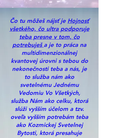
Čo tu môžeš nájsť je
Hojnosť
všetkého, čo ultra podporuje
teba presne v tom, čo
potrebuješ
a je to práca na
multidimenzionálnej
kvantovej úrovni s tebou do
nekonečnosti teba a nás, je
to služba nám ako
svetelnému Jednému
Vedomiu Vo Všetkých,
služba Nám ako celku, ktorá
slúži vyšším účelom a tzv.
oveľa vyšším potrebám teba
ako Kozmickej Svetelnej
Bytosti, ktorá presahuje