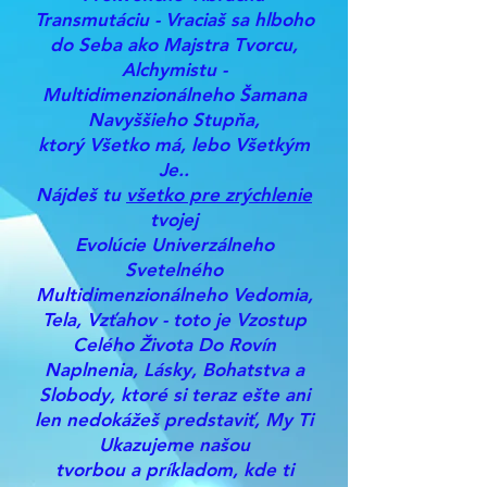
Transmutáciu - Vraciaš sa hlboho
do Seba ako Majstra Tvorcu,
Alchymistu -
Multidimenzionálneho Šamana
Navyššieho Stupňa,
ktorý Všetko má, lebo Všetkým
Je..
Nájdeš tu
všetko pre zrýchlenie
tvojej
Evolúcie Univerzálneho
Svetelného
Multidimenzionálneho Vedomia,
Tela, Vzťahov - toto je Vzostup
Celého Života Do Rovín
Naplnenia, Lásky, Bohatstva a
Slobody, ktoré si teraz ešte ani
len nedokážeš predstaviť, My Ti
Ukazujeme našou
tvorbou a príkladom, kde ti