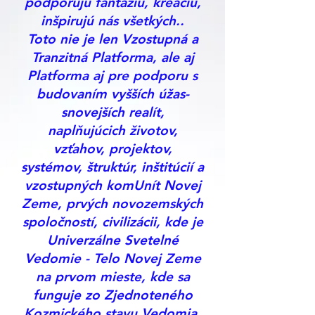
podporujú fantáziu, kreáciu,
inšpirujú nás všetkých..
Toto nie je len Vzostupná a
Tranzitná Platforma, ale aj
Platforma aj pre podporu s
budovaním vyšších úžas-
snovejších realít,
naplňujúcich životov,
vzťahov, projektov,
systémov, štruktúr, inštitúcií a
vzostupných komUnít Novej
Zeme, prvých novozemských
spoločností, civilizácii, kde je
Univerzálne Svetelné
Vedomie - Telo Novej Zeme
na prvom mieste, kde sa
funguje zo Zjednoteného
Kozmického stavu Vedomia,