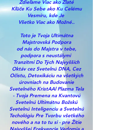
Zdieľame Viac ako Zlaté
Kľúče Ku Sebe ako Ku Celému
Vesmíru, kde Je
Všetko Viac ako Možné..
Toto je Tvoja Ultimátna
Majstrovská Podpora
od
nás do Majstra v tebe,
podpora s neustálymi
Tranzitmi Do Tých Najvyšších
Oktáv cez Svetelnú DNA, Cez
Očistu, Detoxikáciu na všetkých
úrovniach na Budovanie
Svetelného KristAAl Plazma Tela
- Tvoja Premena na Kvantovú
Svetelnú Ultimátnu Božskú
Svetelnú Inteligenciu a Svetelnú
Techológiu Pre Tvorbu všetkého
nového a na to tu si - pre Žitie
Najvyššej Frekvencie Vedomia a