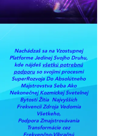
Nachádzaš sa na Vzostupnej
Platforme Jedinej Svojho Druhu,
kde nájdeš
všetkú potrebnú
podporu
so svojimi procesmi
SuperRozvoja Do Absolútneho
Majstrovstva Seba Ako
Nekonečnej Kozmickej Svetelnej
Bytosti Žitia Najvyšších
Frekvencii Zdroja Vedomia
Všetkeho,
Podpora Zmajstrovávania
Transformácie cez
Frekvenčno-Vibračnú