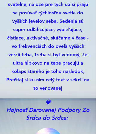
svetelnej nálože pre tých čo si prajú
sa posúvať rýchlosťou svetla do
vyšších levelov seba. Sedenia sú
super odľahčujúce, vybieľujúce,
čistiace, aktivačné, skáčame v čase -
vo frekvenciách do oveľa vyšších
verzií teba, treba si byť vedomý, že
ultra hĺbkovo na tebe pracujú a
kolaps starého je toho následok,
Prečítaj si ku nim celý text v sekcii na
to venovanej
💎
Hojnosť Darovanej Podpory Zo
Srdca do Srdca: