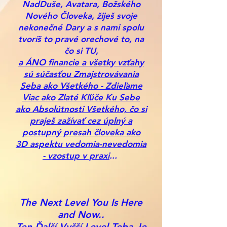
NadDuše, Avatara, Božského
Nového Človeka, žiješ svoje
nekonečné Dary a s nami spolu
tvoríš to pravé orechové to, na
čo si TU,
a ÁNO financie a všetky vzťahy
sú súčasťou Zmajstrovávania
Seba ako Všetkého - Zdieľame
Viac ako Zlaté Kľúče Ku Sebe
ako Absolútnosti Všetkého, čo si
praješ zažívať cez úplný a
postupný presah človeka ako
3D aspektu vedomia-nevedomia
- vzostup v praxi
...
The Next Level You Is Here
and Now..
Ten Ďalší Vyšší Level Teba Je