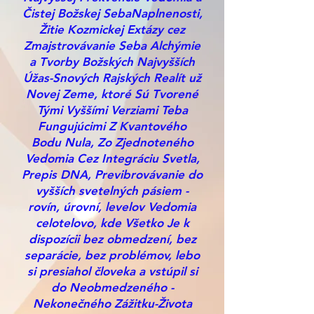
Čistej Božskej SebaNaplnenosti,
Žitie Kozmickej Extázy cez
Zmajstrovávanie Seba Alchýmie
a Tvorby Božských Najvyšších
Úžas-Snových Rajských Realít už
Novej Zeme, ktoré Sú Tvorené
Tými Vyššími Verziami Teba
Fungujúcimi Z Kvantového
Bodu Nula, Zo Zjednoteného
Vedomia Cez Integráciu Svetla,
Prepis DNA, Previbrovávanie do
vyšších svetelných pásiem -
rovín, úrovní, levelov Vedomia
celotelovo, kde Všetko Je k
dispozícii bez obmedzení, bez
separácie, bez problémov, lebo
si presiahol človeka a vstúpil si
do Neobmedzeného -
Nekonečného Zážitku-Života