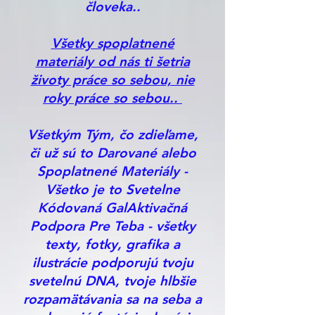
človeka..
Všetky spoplatnené
materiály od nás ti šetria
životy práce so sebou, nie
roky práce so sebou..
Všetkým Tým, čo zdieľame,
či už sú to Darované alebo
Spoplatnené Materiály -
Všetko je to Svetelne
Kódovaná GalAktivačná
Podpora Pre Teba - všetky
texty, fotky, grafika a
ilustrácie podporujú tvoju
svetelnú DNA, tvoje hlbšie
rozpamätávania sa na seba a